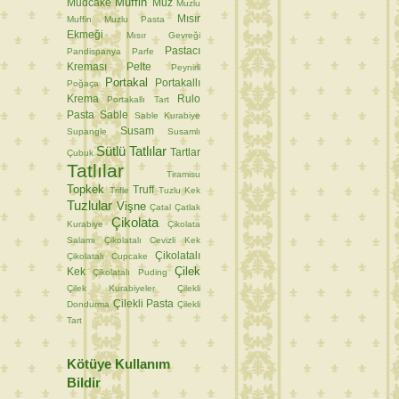
Muffin
Mudcake
Muz
Muzlu
Mısır
Muffin
Muzlu Pasta
Ekmeği
Mısır Gevreği
Pastacı
Pandispanya
Parfe
Kreması
Pelte
Peynirli
Portakal
Portakallı
Poğaça
Krema
Rulo
Portakallı Tart
Pasta
Sable
Sable Kurabiye
Susam
Supangle
Susamlı
Sütlü Tatlılar
Tartlar
Çubuk
Tatlılar
Tiramisu
Topkek
Truff
Trifle
Tuzlu Kek
Tuzlular
Vişne
Çatal
Çatlak
Çikolata
Kurabiye
Çikolata
Salamı
Çikolatalı Cevizli Kek
Çikolatalı
Çikolatalı Cupcake
Çilek
Kek
Çikolatalı Puding
Çilek Kurabiyeler
Çilekli
Çilekli Pasta
Dondurma
Çilekli
Tart
Kötüye Kullanım
Bildir