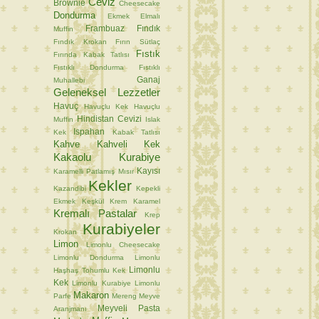
Ceviz
Brownie
Cheesecake
Dondurma
Ekmek
Elmalı
Frambuaz
Fındık
Muffin
Fındık Krokan
Fırın Sütlaç
Fıstık
Fırında Kabak Tatlısı
Fıstıklı Dondurma
Fıstıklı
Ganaj
Muhallebi
Geleneksel Lezzetler
Havuç
Havuçlu Kek
Havuçlu
Hindistan Cevizi
Muffin
Islak
Ispahan
Kek
Kabak Tatlısı
Kahve
Kahveli Kek
Kakaolu Kurabiye
Kayısı
Karamelli Patlamış Mısır
Kekler
Kazandibi
Kepekli
Ekmek
Keşkül
Krem Karamel
Kremalı Pastalar
Krep
Kurabiyeler
Krokan
Limon
Limonlu Cheesecake
Limonlu Dondurma
Limonlu
Limonlu
Haşhaş Tohumlu Kek
Kek
Limonlu Kurabiye
Limonlu
Makaron
Parfe
Mereng
Meyve
Meyveli Pasta
Aranjmanı