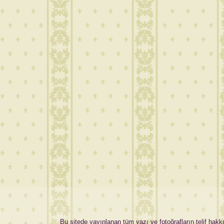
Bu sitede yayınlanan tüm yazı ve fotoğrafların telif hakkı