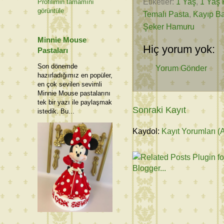
Etiketler:
1 Yaş
,
1 Yaş 
Profilimin tamamını
görüntüle
Temalı Pasta
,
Kayıp B
Şeker Hamuru
Minnie Mouse
Hiç yorum yok:
Pastaları
Son dönemde
Yorum Gönder
hazırladığımız en popüler,
en çok sevilen sevimli
Minnie Mouse pastalarını
tek bir yazı ile paylaşmak
Sonraki Kayıt
istedik. Bu...
Kaydol:
Kayıt Yorumları (