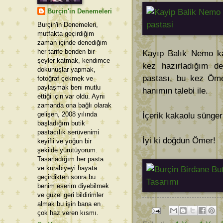
Burçin'in Denemeleri
Burçin'in Denemeleri,
mutfakta geçirdiğim
zaman içinde denediğim
her tarife benden bir
Kayıp Balık Nemo ka
şeyler katmak, kendimce
kez hazırladığım de
dokunuşlar yapmak,
pastası, bu kez Ömer
fotoğraf çekmek ve
paylaşmak beni mutlu
hanımın talebi ile.
ettiği için var oldu. Aynı
zamanda ona bağlı olarak
gelişen, 2008 yılında
İçerik kakaolu sünge
başladığım butik
pastacılık serüvenimi
İyi ki doğdun Ömer!
keyifli ve yoğun bir
şekilde yürütüyorum.
Tasarladığım her pasta
ve kurabiyeyi hayata
geçirdikten sonra bu
benim eserim diyebilmek
ve güzel geri bildirimler
almak bu işin bana en
çok haz veren kısmı.