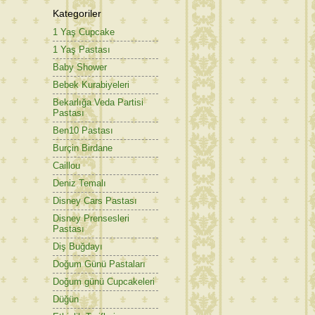
Kategoriler
1 Yaş Cupcake
1 Yaş Pastası
Baby Shower
Bebek Kurabiyeleri
Bekarlığa Veda Partisi
Pastası
Ben10 Pastası
Burçin Birdane
Caillou
Deniz Temalı
Disney Cars Pastası
Disney Prensesleri
Pastası
Diş Buğdayı
Doğum Günü Pastaları
Doğum günü Cupcakeleri
Düğün