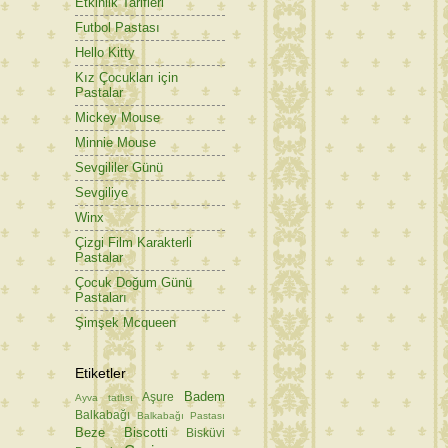
Etkinlik Tarifleri
Futbol Pastası
Hello Kitty
Kız Çocukları için
Pastalar
Mickey Mouse
Minnie Mouse
Sevgililer Günü
Sevgiliye
Winx
Çizgi Film Karakterli
Pastalar
Çocuk Doğum Günü
Pastaları
Şimşek Mcqueen
Etiketler
Badem
Aşure
Ayva tatlısı
Balkabağı
Balkabağı Pastası
Beze
Biscotti
Bisküvi