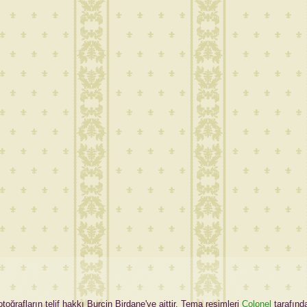
oğrafların telif hakkı Burçin Birdane'ye aittir. Tema resimleri
Colonel
tarafınd