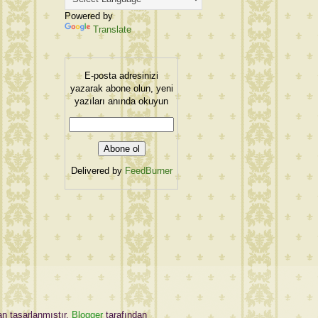
Powered by
Translate
E-posta adresinizi
yazarak abone olun, yeni
yazıları anında okuyun
Delivered by
FeedBurner
an tasarlanmıştır.
Blogger
tarafından