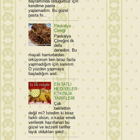
bayramında olduğumuz için
kendime pasta
yapamadım. Bu güzel
pasta fo...
Paskalya
Çöreği
Paskalya
Çöreğini ilk
defa
denedim. Bu
mayalı hamurlardan
ürküyorum ben biraz fazla
yapmadığım için sanırım.
O yüzden yapmaya
başladığım and...
EN TATLI
HEDİYELER
ETKİNLİK
TARİFLERİ
Çok
beklettim
değil mi? İstedim ki biraz
farklı olsun, o kadar emek
verilerek hazırlanan bu
güzel ve lezzetli tarifler
layık oldukları şekil...