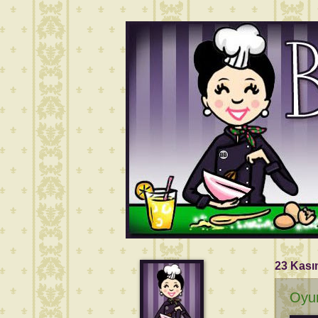
23 Kası
Oyun