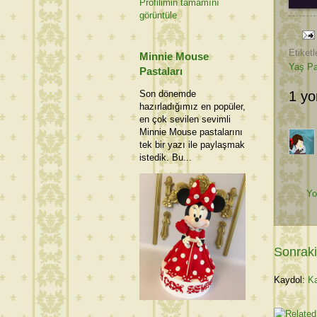
Profilimin tamamını
görüntüle
Etiketl
Minnie Mouse
Yaş Pa
Pastaları
Son dönemde
1 yo
hazırladığımız en popüler,
en çok sevilen sevimli
Minnie Mouse pastalarını
tek bir yazı ile paylaşmak
istedik. Bu...
Yo
Sonraki
Kaydol:
Ka