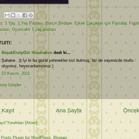
er:
1 Yaş
,
1 Yaş Pastası
,
Burçin Birdane
,
Erkek Çocukları için Pastalar
,
Figür
stası
,
Oyuncaklı 1 yaş pastası
rum:
BaşakEralpGür Illustration
dedi ki...
Şahane..:)) İyi ki bu güzel yetenekler sizi bulmuş, biz de sayenizde mutlu
oluyoruz, heyecanlanıyoruz:)
23 Kasım, 2011
rum Gönder
 Kayıt
Ana Sayfa
Önceki
yıt Yorumları (Atom)