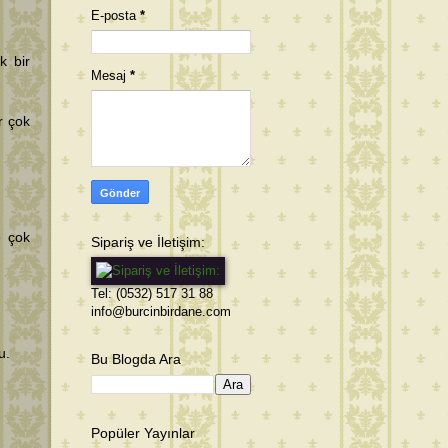
E-posta
*
k bir
Mesaj
*
r çok
e çok
Sipariş ve İletişim:
Tel: (0532) 517 31 88
info@burcinbirdane.com
u.
Bu Blogda Ara
Popüler Yayınlar