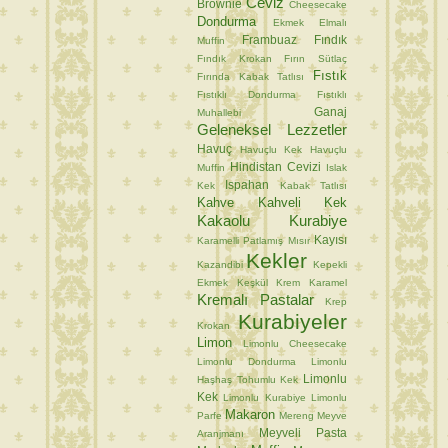
Ceviz
Brownie
Cheesecake
Dondurma
Ekmek
Elmalı
Frambuaz
Fındık
Muffin
Fındık Krokan
Fırın Sütlaç
Fıstık
Fırında Kabak Tatlısı
Fıstıklı Dondurma
Fıstıklı
Ganaj
Muhallebi
Geleneksel Lezzetler
Havuç
Havuçlu Kek
Havuçlu
Hindistan Cevizi
Muffin
Islak
Ispahan
Kek
Kabak Tatlısı
Kahve
Kahveli Kek
Kakaolu Kurabiye
Kayısı
Karamelli Patlamış Mısır
Kekler
Kazandibi
Kepekli
Ekmek
Keşkül
Krem Karamel
Kremalı Pastalar
Krep
Kurabiyeler
Krokan
Limon
Limonlu Cheesecake
Limonlu Dondurma
Limonlu
Limonlu
Haşhaş Tohumlu Kek
Kek
Limonlu Kurabiye
Limonlu
Makaron
Parfe
Mereng
Meyve
Meyveli Pasta
Aranjmanı