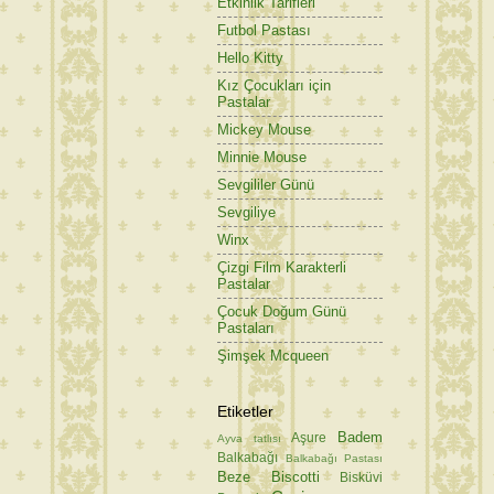
Etkinlik Tarifleri
Futbol Pastası
Hello Kitty
Kız Çocukları için
Pastalar
Mickey Mouse
Minnie Mouse
Sevgililer Günü
Sevgiliye
Winx
Çizgi Film Karakterli
Pastalar
Çocuk Doğum Günü
Pastaları
Şimşek Mcqueen
Etiketler
Badem
Aşure
Ayva tatlısı
Balkabağı
Balkabağı Pastası
Beze
Biscotti
Bisküvi