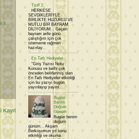
Truff 2
HERKESE
SEVDİKLERİYLE
BİRLİKTE HUZURLU VE
lü 1
MUTLU BİR BAYRAM
DİLİYORUM... Geçen
bayram arife günü
çalıştığım için çok
istememe rağmen
hazırlay...
En Tatlı Hediyeler
"Giriş Yazısı Notu :
Konusu ve tarihi çok
önceden belirlenmiş olan
En Tatlı Hediyeler etkinliği
için bu yazıyı bugün
yayınlayıp yayınl...
Bugün
Benim
Doğum
 Kayıt
Günüm
Bugün benim
doğum
günüm... Akşam
Berkoşumun yıl sonu
etkinliği ve okuma