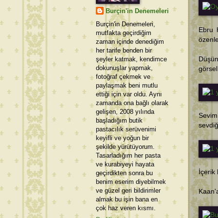
Burçin'in Denemeleri
Burçin'in Denemeleri,
Ebru 
mutfakta geçirdiğim
özenle
zaman içinde denediğim
her tarife benden bir
şeyler katmak, kendimce
Düşünm
dokunuşlar yapmak,
görsel
fotoğraf çekmek ve
paylaşmak beni mutlu
ettiği için var oldu. Aynı
zamanda ona bağlı olarak
gelişen, 2008 yılında
Sevim
başladığım butik
sevdiğ
pastacılık serüvenimi
keyifli ve yoğun bir
şekilde yürütüyorum.
Tasarladığım her pasta
ve kurabiyeyi hayata
İçerik
geçirdikten sonra bu
benim eserim diyebilmek
ve güzel geri bildirimler
Kaan'a
almak bu işin bana en
çok haz veren kısmı.