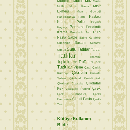
Muffin
Mudcake
Muz
Muzlu
Mısır
Muffin
Muzlu Pasta
Ekmeği
Mısır Gevreği
Pastacı
Pandispanya
Parfe
Kreması
Pelte
Peynirli
Portakal
Portakallı
Poğaça
Krema
Rulo
Portakallı Tart
Pasta
Sable
Sable Kurabiye
Susam
Supangle
Susamlı
Sütlü Tatlılar
Tartlar
Çubuk
Tatlılar
Tiramisu
Topkek
Truff
Trifle
Tuzlu Kek
Tuzlular
Vişne
Çatal
Çatlak
Çikolata
Kurabiye
Çikolata
Salamı
Çikolatalı Cevizli Kek
Çikolatalı
Çikolatalı Cupcake
Çilek
Kek
Çikolatalı Puding
Çilek Kurabiyeler
Çilekli
Çilekli Pasta
Dondurma
Çilekli
Tart
Kötüye Kullanım
Bildir