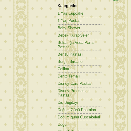
Kategoriler
1 Yaş Cupcake
1 Yaş Pastası
Baby Shower
Bebek Kurabiyeleri
Bekarlığa Veda Partisi
Pastası
Ben10 Pastası
Burçin Birdane
Caillou
Deniz Temalı
Disney Cars Pastası
Disney Prensesleri
Pastası
Diş Buğdayı
Doğum Günü Pastaları
Doğum günü Cupcakeleri
Düğün