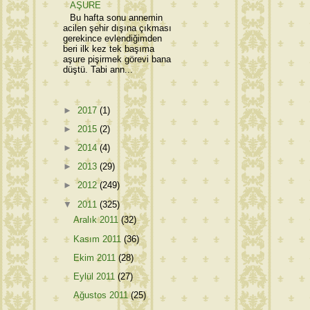
AŞURE
Bu hafta sonu annemin
acilen şehir dışına çıkması
gerekince evlendiğimden
beri ilk kez tek başıma
aşure pişirmek görevi bana
düştü. Tabi ann...
►
2017
(1)
►
2015
(2)
►
2014
(4)
►
2013
(29)
►
2012
(249)
▼
2011
(325)
Aralık 2011
(32)
Kasım 2011
(36)
Ekim 2011
(28)
Eylül 2011
(27)
Ağustos 2011
(25)