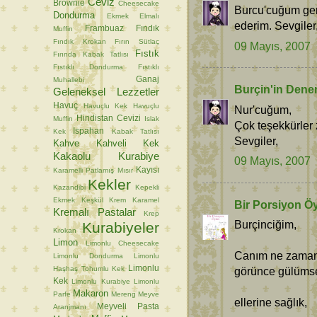
Ceviz
Brownie
Cheesecake
Burcu'cuğum ger
Dondurma
Ekmek
Elmalı
ederim. Sevgiler
Frambuaz
Fındık
Muffin
Fındık Krokan
Fırın Sütlaç
09 Mayıs, 2007
Fıstık
Fırında Kabak Tatlısı
Fıstıklı Dondurma
Fıstıklı
Ganaj
Muhallebi
Burçin'in Dene
Geleneksel Lezzetler
Havuç
Havuçlu Kek
Havuçlu
Nur'cuğum,
Hindistan Cevizi
Muffin
Islak
Çok teşekkürler 
Ispahan
Kek
Kabak Tatlısı
Sevgiler,
Kahve
Kahveli Kek
Kakaolu Kurabiye
09 Mayıs, 2007
Kayısı
Karamelli Patlamış Mısır
Kekler
Kazandibi
Kepekli
Ekmek
Keşkül
Krem Karamel
Bir Porsiyon Ö
Kremalı Pastalar
Krep
Burçinciğim,
Kurabiyeler
Krokan
Limon
Limonlu Cheesecake
Canım ne zamandı
Limonlu Dondurma
Limonlu
Limonlu
Haşhaş Tohumlu Kek
görünce gülümse
Kek
Limonlu Kurabiye
Limonlu
Makaron
Parfe
Mereng
Meyve
ellerine sağlık,
Meyveli Pasta
Aranjmanı