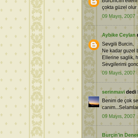
Burcincim eller
çokta güzel olur
09 Mayıs, 2007
Aybike Ceylan
d
Sevgili Burcin,
Ne kadar guzel bo
Ellerine saglik, 
Sevgilerimi gonde
09 Mayıs, 2007
serinmavi
dedi k
Benim de çok sev
canım...Selamlar.
09 Mayıs, 2007
Burçin'in Dene