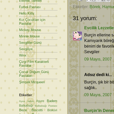
Etkinlik Tarifleri
Etiketler:
Börek
,
Hamur 
Futbol Pastası
Hello Kitty
31 yorum:
Kız Çocukları için
Pastalar
Evcilik Lezzetle
Mickey Mouse
Burçin ellerine s
Minnie Mouse
Karnıyarık böreğ
Sevgililer Günü
benim de favoril
Sevgiliye
Sevgiler
Winx
09 Mayıs, 2007
Çizgi Film Karakterli
Pastalar
Çocuk Doğum Günü
Adsız dedi ki...
Pastaları
Burçin, şık bir b
Şimşek Mcqueen
sağlık..
09 Mayıs, 2007
Etiketler
Badem
Aşure
Ayva tatlısı
Balkabağı
Balkabağı Pastası
Beze
Biscotti
Burçin'in Dene
Bisküvi