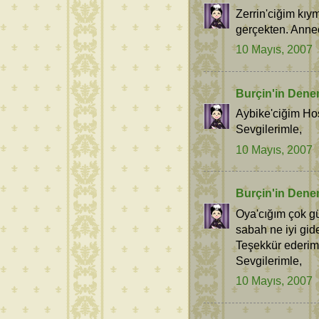
Zerrin'ciğim kıy
gerçekten. Anneci
10 Mayıs, 2007
Burçin'in Dene
Aybike'ciğim Hoş
Sevgilerimle,
10 Mayıs, 2007
Burçin'in Dene
Oya'cığım çok gü
sabah ne iyi gide
Teşekkür ederim
Sevgilerimle,
10 Mayıs, 2007