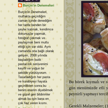
Burçin'in Denemeleri
Burçin'in Denemeleri,
mutfakta geçirdiğim
zaman içinde denediğim
her tarife benden bir
şeyler katmak, kendimce
dokunuşlar yapmak,
fotoğraf çekmek ve
paylaşmak beni mutlu
ettiği için var oldu. Aynı
zamanda ona bağlı olarak
gelişen, 2008 yılında
başladığım butik
pastacılık serüvenimi
keyifli ve yoğun bir
şekilde yürütüyorum.
Tasarladığım her pasta
ve kurabiyeyi hayata
Bu börek kıymalı ve s
geçirdikten sonra bu
gün menümüzde etli ye
benim eserim diyebilmek
peynirli yapmayı tercih
ve güzel geri bildirimler
almak bu işin bana en
çok haz veren kısmı.
Gerekli Malzemeler; (1