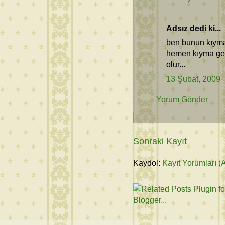
Adsız dedi ki...
ben bunun kıymal
hemen kıyma geli
olur...
13 Şubat, 2009
Yorum Gönder
Sonraki Kayıt
Kaydol:
Kayıt Yorumları (