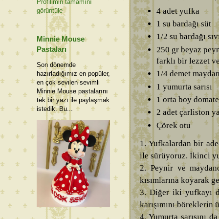
Profilimin tamamını
4 adet yufka
görüntüle
1 su bardağı süt
1/2 su bardağı sıv
Minnie Mouse
250 gr beyaz peyn
Pastaları
farklı bir lezzet v
Son dönemde
1/4 demet mayda
hazırladığımız en popüler,
en çok sevilen sevimli
1 yumurta sarısı
Minnie Mouse pastalarını
1 orta boy domate
tek bir yazı ile paylaşmak
istedik. Bu...
2 adet çarliston ya
Çörek otu
1. Yufkalardan bir ade
ile sürüyoruz. İkinci y
2. Peynir ve maydano
kısımlarına koyarak ge
3. Diğer iki yufkayı 
karışımını böreklerin 
4. Yumurta sarısını da