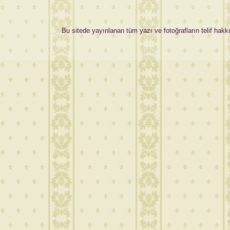
Bu sitede yayınlanan tüm yazı ve fotoğrafların telif hakkı