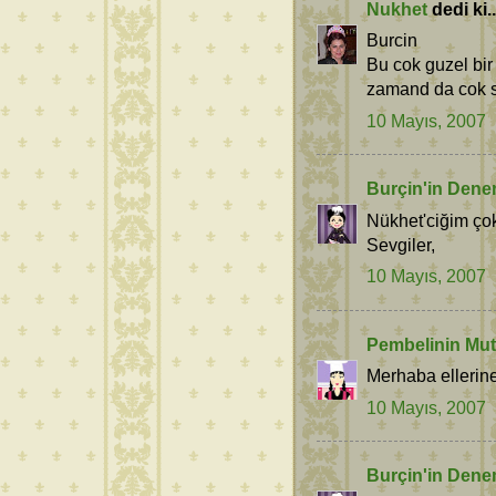
Nukhet
dedi ki..
Burcin
Bu cok guzel bir
zamand da cok si
10 Mayıs, 2007
Burçin'in Dene
Nükhet'ciğim çok
Sevgiler,
10 Mayıs, 2007
Pembelinin Mut
Merhaba ellerine
10 Mayıs, 2007
Burçin'in Dene