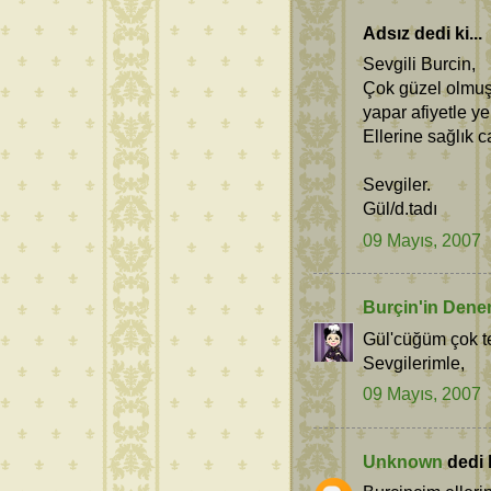
Adsız dedi ki...
Sevgili Burcin,
Çok güzel olmuş 
yapar afiyetle ye
Ellerine sağlık 
Sevgiler.
Gül/d.tadı
09 Mayıs, 2007
Burçin'in Dene
Gül'cüğüm çok t
Sevgilerimle,
09 Mayıs, 2007
Unknown
dedi k