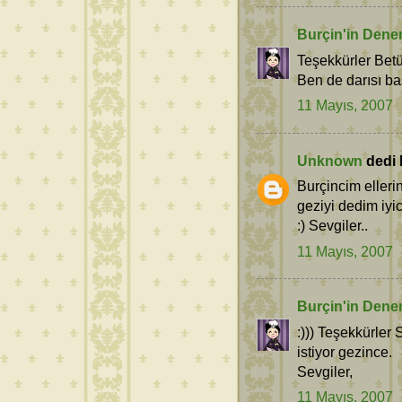
Burçin'in Dene
Teşekkürler Bet
Ben de darısı ba
11 Mayıs, 2007
Unknown
dedi k
Burçincim elleri
geziyi dedim iy
:) Sevgiler..
11 Mayıs, 2007
Burçin'in Dene
:))) Teşekkürler
istiyor gezince.
Sevgiler,
11 Mayıs, 2007