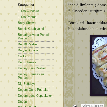
Kategoriler
ince dilimlenmiş domate
5. Önceden ısıttığımız 
1 Yaş Cupcake
1 Yaş Pastası
Börekleri hazırladık
Baby Shower
buzdolabında bekletirs
Bebek Kurabiyeleri
Bekarlığa Veda Partisi
Pastası
Ben10 Pastası
Burçin Birdane
Caillou
Deniz Temalı
Disney Cars Pastası
Disney Prensesleri
Pastası
Diş Buğdayı
Doğum Günü Pastaları
Doğum günü Cupcakeleri
Düğün