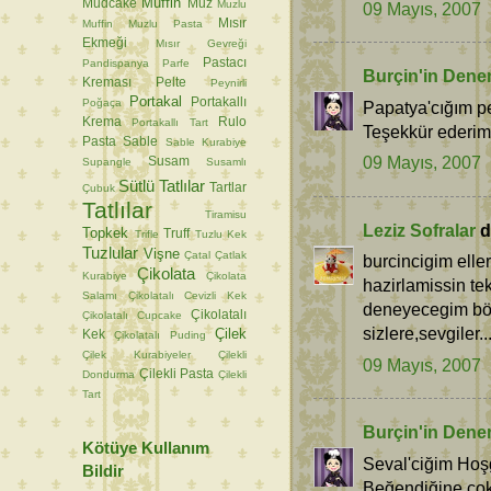
Muffin
Mudcake
Muz
Muzlu
09 Mayıs, 2007
Mısır
Muffin
Muzlu Pasta
Ekmeği
Mısır Gevreği
Pastacı
Pandispanya
Parfe
Burçin'in Dene
Kreması
Pelte
Peynirli
Portakal
Portakallı
Poğaça
Papatya'cığım pe
Krema
Rulo
Portakallı Tart
Teşekkür ederim.
Pasta
Sable
Sable Kurabiye
09 Mayıs, 2007
Susam
Supangle
Susamlı
Sütlü Tatlılar
Tartlar
Çubuk
Tatlılar
Tiramisu
Leziz Sofralar
de
Topkek
Truff
Trifle
Tuzlu Kek
Tuzlular
Vişne
Çatal
Çatlak
burcincigim eller
Çikolata
Kurabiye
Çikolata
hazirlamissin te
Salamı
Çikolatalı Cevizli Kek
deneyecegim bör
Çikolatalı
Çikolatalı Cupcake
sizlere,sevgiler..
Çilek
Kek
Çikolatalı Puding
Çilek Kurabiyeler
Çilekli
09 Mayıs, 2007
Çilekli Pasta
Dondurma
Çilekli
Tart
Burçin'in Dene
Kötüye Kullanım
Seval'ciğim Hoş
Bildir
Beğendiğine çok 