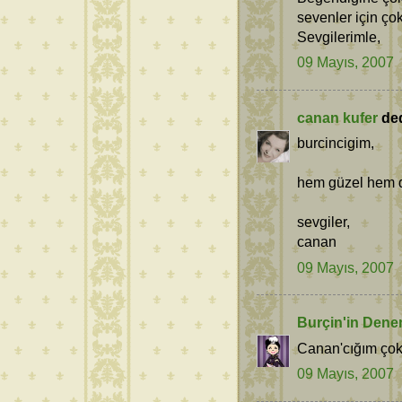
sevenler için çok
Sevgilerimle,
09 Mayıs, 2007
canan kufer
dedi
burcincigim,
hem güzel hem de 
sevgiler,
canan
09 Mayıs, 2007
Burçin'in Dene
Canan'cığım çok 
09 Mayıs, 2007