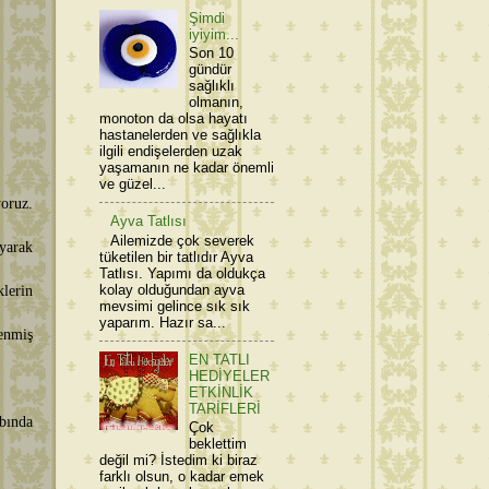
Şimdi
iyiyim...
Son 10
gündür
sağlıklı
olmanın,
monoton da olsa hayatı
hastanelerden ve sağlıkla
ilgili endişelerden uzak
yaşamanın ne kadar önemli
ve güzel...
yoruz.
Ayva Tatlısı
Ailemizde çok severek
yarak
tüketilen bir tatlıdır Ayva
Tatlısı. Yapımı da oldukça
kolay olduğundan ayva
klerin
mevsimi gelince sık sık
yaparım. Hazır sa...
lenmiş
EN TATLI
HEDİYELER
ETKİNLİK
TARİFLERİ
bında
Çok
beklettim
değil mi? İstedim ki biraz
farklı olsun, o kadar emek