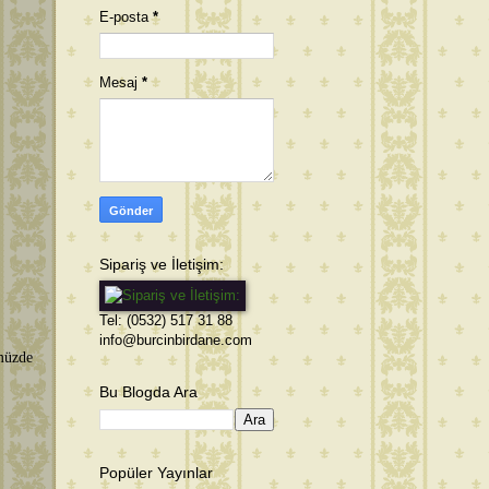
E-posta
*
Mesaj
*
Sipariş ve İletişim:
Tel: (0532) 517 31 88
info@burcinbirdane.com
müzde
Bu Blogda Ara
Popüler Yayınlar