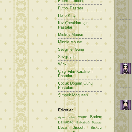
Etkinlik Tarifleri
Futbol Pastası
Hello Kitty
Kız Çocukları için
Pastalar
Mickey Mouse
Minnie Mouse
Sevgililer Günü
Sevgiliye
Winx
Çizgi Film Karakterli
Pastalar
Çocuk Doğum Günü
Pastaları
Şimşek Mcqueen
Etiketler
Badem
Aşure
Ayva tatlısı
Balkabağı
Balkabağı Pastası
Beze
Biscotti
Bisküvi