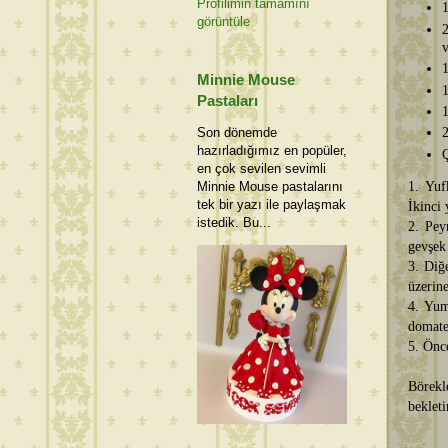
Profilimin tamamını
1
görüntüle
2
v
Minnie Mouse
1
Pastaları
1
Son dönemde
2
hazırladığımız en popüler,
en çok sevilen sevimli
1. Yuf
Minnie Mouse pastalarını
tek bir yazı ile paylaşmak
İkinci 
istedik. Bu...
2. Pey
gevşek 
3. Diğe
üzerin
4. Yum
domates
5. Önce
Börekl
bekleti