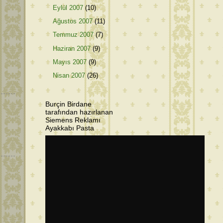
Eylül 2007
(10)
Ağustos 2007
(11)
Temmuz 2007
(7)
Haziran 2007
(9)
Mayıs 2007
(9)
Nisan 2007
(26)
Burçin Birdane
tarafından hazırlanan
Siemens Reklamı
Ayakkabı Pasta