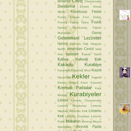
Ceviz
Brownie
Cheesecake
Dondurma
Ekmek
Elmalı
Frambuaz
Fındık
Muffin
Fındık Krokan
Fırın Sütlaç
Fıstık
Fırında Kabak Tatlısı
Fıstıklı Dondurma
Fıstıklı
Ganaj
Muhallebi
Geleneksel Lezzetler
Havuç
Havuçlu Kek
Havuçlu
Hindistan Cevizi
Muffin
Islak
Ispahan
Kek
Kabak Tatlısı
Kahve
Kahveli Kek
Kakaolu Kurabiye
Kayısı
Karamelli Patlamış Mısır
Kekler
Kazandibi
Kepekli
Ekmek
Keşkül
Krem Karamel
Kremalı Pastalar
Krep
Kurabiyeler
Krokan
Limon
Limonlu Cheesecake
Limonlu Dondurma
Limonlu
Limonlu
Haşhaş Tohumlu Kek
Kek
Limonlu Kurabiye
Limonlu
Makaron
Parfe
Mereng
Meyve
Meyveli Pasta
Aranjmanı