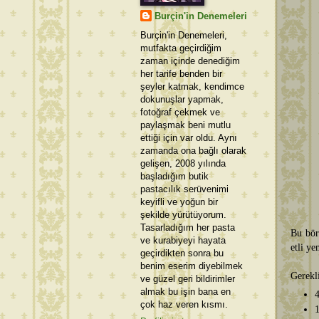
Burçin'in Denemeleri
Burçin'in Denemeleri,
mutfakta geçirdiğim
zaman içinde denediğim
her tarife benden bir
şeyler katmak, kendimce
dokunuşlar yapmak,
fotoğraf çekmek ve
paylaşmak beni mutlu
ettiği için var oldu. Aynı
zamanda ona bağlı olarak
gelişen, 2008 yılında
başladığım butik
pastacılık serüvenimi
keyifli ve yoğun bir
şekilde yürütüyorum.
Tasarladığım her pasta
Bu bör
ve kurabiyeyi hayata
etli ye
geçirdikten sonra bu
benim eserim diyebilmek
Gerekl
ve güzel geri bildirimler
almak bu işin bana en
4
çok haz veren kısmı.
1