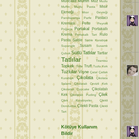
Muffin
Mudcake
Muz
Muzlu
Mısır
Muffin
Muzlu Pasta
Ekmeği
Mısır Gevreği
Pastacı
Pandispanya
Parfe
Kreması
Pelte
Peynirli
Portakal
Portakallı
Poğaça
Krema
Rulo
Portakallı Tart
Pasta
Sable
Sable Kurabiye
Susam
Supangle
Susamlı
Sütlü Tatlılar
Tartlar
Çubuk
Tatlılar
Tiramisu
Topkek
Truff
Trifle
Tuzlu Kek
Tuzlular
Vişne
Çatal
Çatlak
Çikolata
Kurabiye
Çikolata
Salamı
Çikolatalı Cevizli Kek
Çikolatalı
Çikolatalı Cupcake
Çilek
Kek
Çikolatalı Puding
Çilek Kurabiyeler
Çilekli
Çilekli Pasta
Dondurma
Çilekli
Tart
Kötüye Kullanım
Bildir