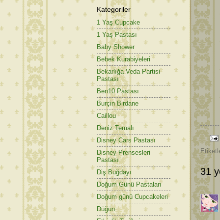
Kategoriler
1 Yaş Cupcake
1 Yaş Pastası
Baby Shower
Bebek Kurabiyeleri
Bekarlığa Veda Partisi
Pastası
Ben10 Pastası
Burçin Birdane
Caillou
Deniz Temalı
Disney Cars Pastası
Etiketl
Disney Prensesleri
Pastası
31 y
Diş Buğdayı
Doğum Günü Pastaları
Doğum günü Cupcakeleri
Düğün