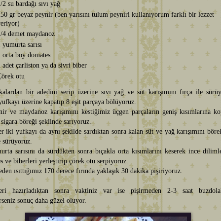
/2 su bardağı sıvı yağ
50 gr beyaz peynir (ben yarısını tulum peyniri kullanıyorum farklı bir lezzet
eriyor)
1/4 demet maydanoz
 yumurta sarısı
 orta boy domates
 adet çarliston ya da sivri biber
Çörek otu
kalardan bir adedini serip üzerine sıvı yağ ve süt karışımını fırça ile sürü
yufkayı üzerine kapatıp 8 eşit parçaya bölüyoruz.
nir ve maydanoz karışımını kestiğimiz üçgen parçaların geniş kısımlarına ko
sigara böreği şeklinde sarıyoruz.
r iki yufkayı da aynı şekilde sardıktan sonra kalan süt ve yağ karışımını böre
e sürüyoruz.
urta sarısını da sürdükten sonra bıçakla orta kısımlarını keserek ince dilim
 ve biberleri yerleştirip çörek otu serpiyoruz.
den ısıttığımız 170 derece fırında yaklaşık 30 dakika pişiriyoruz.
eri hazırladıktan sonra vaktiniz var ise pişirmeden 2-3 saat buzdola
rseniz sonuç daha güzel oluyor.