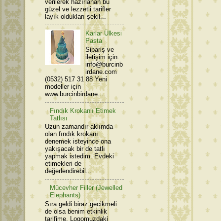
verilerek hazırlanan bu
güzel ve lezzetli tarifler
layık oldukları şekil...
Karlar Ülkesi
Pasta
Sipariş ve
iletişim için:
info@burcinb
irdane.com
(0532) 517 31 88 Yeni
modeller için
www.burcinbirdane....
Fındık Krokanlı Etimek
Tatlısı
Uzun zamandır aklımda
olan fındık krokanı
denemek isteyince ona
yakışacak bir de tatlı
yapmak istedim. Evdeki
etimekleri de
değerlendirebil...
Mücevher Filler (Jewelled
Elephants)
Sıra geldi biraz gecikmeli
de olsa benim etkinlik
tarifime. Logomuzdaki