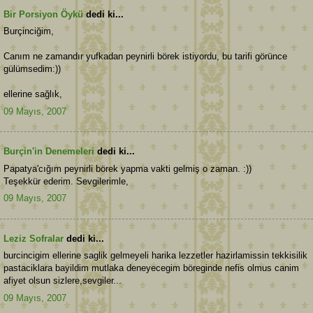
Bir Porsiyon Öykü
dedi ki...
Burçinciğim,
Canım ne zamandır yufkadan peynirli börek istiyordu, bu tarifi görünce
gülümsedim:))
ellerine sağlık,
09 Mayıs, 2007
Burçin'in Denemeleri
dedi ki...
Papatya'cığım peynirli börek yapma vakti gelmiş o zaman. :))
Teşekkür ederim. Sevgilerimle,
09 Mayıs, 2007
Leziz Sofralar
dedi ki...
burcincigim ellerine saglik gelmeyeli harika lezzetler hazirlamissin tekkisilik
pastaciklara bayildim mutlaka deneyecegim böreginde nefis olmus canim
afiyet olsun sizlere,sevgiler...
09 Mayıs, 2007