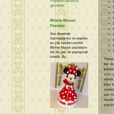
Profilimin tamamını
1
görüntüle
3
1
1
Minnie Mouse
1
Pastaları
1
Son dönemde
1
hazırladığımız en popüler,
1
en çok sevilen sevimli
2
Minnie Mouse pastalarını
1
tek bir yazı ile paylaşmak
istedik. Bu...
Yumurta
kez de
kaldım.
iyice 
ederek 
daha k
elenmi
azar i
öncede
pişiriy