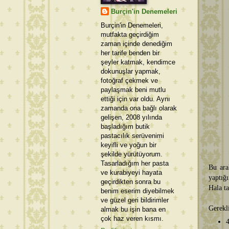
Burçin'in Denemeleri
Burçin'in Denemeleri,
mutfakta geçirdiğim
zaman içinde denediğim
her tarife benden bir
şeyler katmak, kendimce
dokunuşlar yapmak,
fotoğraf çekmek ve
paylaşmak beni mutlu
ettiği için var oldu. Aynı
zamanda ona bağlı olarak
gelişen, 2008 yılında
başladığım butik
pastacılık serüvenimi
keyifli ve yoğun bir
şekilde yürütüyorum.
Tasarladığım her pasta
Bu ara
ve kurabiyeyi hayata
yaptığ
geçirdikten sonra bu
Hala t
benim eserim diyebilmek
ve güzel geri bildirimler
Gerekl
almak bu işin bana en
çok haz veren kısmı.