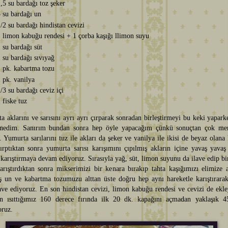
,5 su bardağı toz şeker
 su bardağı un
/2 su bardağı hindistan cevizi
 limon kabuğu rendesi + 1 çorba kaşığı llimon suyu
 su bardağı süt
 su bardağı sıvıyağ
 pk. kabartma tozu
 pk. vanilya
/3 su bardağı ceviz içi
 fiske tuz
 aklarını ve sarısını ayrı ayrı çırparak sonradan birleştirmeyi bu keki yapark
nedim. Sanırım bundan sonra hep öyle yapacağım çünkü sonuçtan çok m
 Yumurta sarılarını tuz ile akları da şeker ve vanilya ile ikisi de beyaz olana
çırptıktan sonra yumurta sarısı karışımını çıpılmış akların içine yavaş yavaş
karıştırmaya devam ediyoruz. Sırasıyla yağ, süt, limon suyunu da ilave edip bi
arıştırdıktan sonra mikserimizi bir kenara bırakıp tahta kaşığımızı elimize 
ş un ve kabartma tozumuzu alttan üste doğru hep aynı hareketle karıştırarak
lave ediyoruz. En son hindistan cevizi, limon kabuğu rendesi ve cevizi de ekl
n ısıttığımız 160 derece fırında ilk 20 dk. kapağını açmadan yaklaşık 4
oruz.