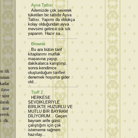
Ayva Tatlısı
Ailemizde çok severek
tüketilen bir tatlıdır Ayva
Tatlısı. Yapımı da oldukça
kolay olduğundan ayva
mevsimi gelince sık sık
yaparım. Hazır sa...
Brownie
Bu ara bütün tarif
kitaplarımı mutfak
masasına yayıp,
dakikalarca karıştırıp,
sonra kendimce
en ilk
oluşturduğum tarifleri
denemek hoşuma gider
emnun
old...
 kadar
 ilave
Truff 2
r süre
HERKESE
alarak
SEVDİKLERİYLE
BİRLİKTE HUZURLU VE
 azar
MUTLU BİR BAYRAM
eyerek
DİLİYORUM... Geçen
5 dk.
bayram arife günü
çalıştığım için çok
istememe rağmen
hazırlay...