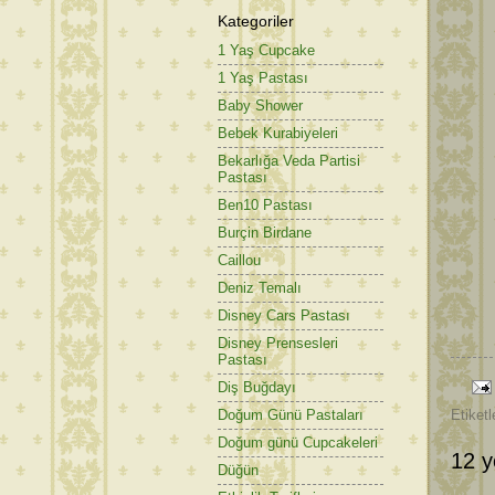
Kategoriler
1 Yaş Cupcake
1 Yaş Pastası
Baby Shower
Bebek Kurabiyeleri
Bekarlığa Veda Partisi
Pastası
Ben10 Pastası
Burçin Birdane
Caillou
Deniz Temalı
Disney Cars Pastası
Disney Prensesleri
Pastası
Diş Buğdayı
Doğum Günü Pastaları
Etiketl
Doğum günü Cupcakeleri
12 y
Düğün