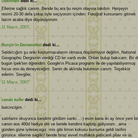
Unknown
dedi ki...
Ellerine sağlık canım. Bende bu ara bu resim olayına takdım. Herşeyin
resimi 20-30 defa çekip öyle seçiyorum içinden. Fotoğraf kursunamı gitmek
lazım acaba diye düşünüyorum.
11 Mayıs, 2007
Burçin'in Denemeleri
dedi ki...
Selda'cığım şu anki koşturmacalarım olmasa düşünmüyor değilim. National
Geographic Dergisinin verdiği CD ler vardı evde. Onları bulup bakıcam. Bir d
bugün İpek'ten öğrendim. Google'ın Picasa programı ile de yapılabiliyormuş
focus onu da deneyeceğim. Senin de aklında bulunsun canım. Teşekkür
ederim. Sevgiler,
11 Mayıs, 2007
canan kufer
dedi ki...
burcincigim,
satirlarini okuyunca kendimi gördüm sanki...:-) esim bana iki ay önce yeni bi
canon eos 400d hediye etti ve bende kendimi kaptirip gidiyorum...ama
günden güne iyilesecegiz. mis gibi limon kokusu burnuma geldi tarifini
görünce. ellerine saglik!! bende biraz evvel mutfakta patlicanli pilav ve üc