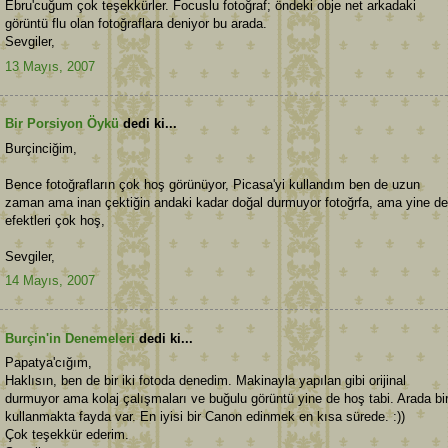
Ebru'cuğum çok teşekkürler. Focuslu fotoğraf; öndeki obje net arkadaki
görüntü flu olan fotoğraflara deniyor bu arada.
Sevgiler,
13 Mayıs, 2007
Bir Porsiyon Öykü
dedi ki...
Burçinciğim,
Bence fotoğrafların çok hoş görünüyor, Picasa'yi kullandım ben de uzun
zaman ama inan çektiğin andaki kadar doğal durmuyor fotoğrfa, ama yine de
efektleri çok hoş,
Sevgiler,
14 Mayıs, 2007
Burçin'in Denemeleri
dedi ki...
Papatya'cığım,
Haklısın, ben de bir iki fotoda denedim. Makinayla yapılan gibi orijinal
durmuyor ama kolaj çalışmaları ve buğulu görüntü yine de hoş tabi. Arada bi
kullanmakta fayda var. En iyisi bir Canon edinmek en kısa sürede. :))
Çok teşekkür ederim.