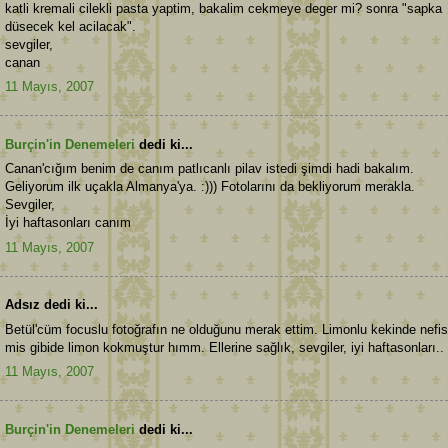
katli kremali cilekli pasta yaptim, bakalim cekmeye deger mi? sonra "sapka
düsecek kel acilacak".
sevgiler,
canan
11 Mayıs, 2007
Burçin'in Denemeleri
dedi ki...
Canan'cığım benim de canım patlıcanlı pilav istedi şimdi hadi bakalım.
Geliyorum ilk uçakla Almanya'ya. :))) Fotolarını da bekliyorum merakla.
Sevgiler,
İyi haftasonları canım
11 Mayıs, 2007
Adsız dedi ki...
Betül'cüm focuslu fotoğrafın ne olduğunu merak ettim. Limonlu kekinde nefis
mis gibide limon kokmuştur hımm. Ellerine sağlık, sevgiler, iyi haftasonları..
11 Mayıs, 2007
Burçin'in Denemeleri
dedi ki...