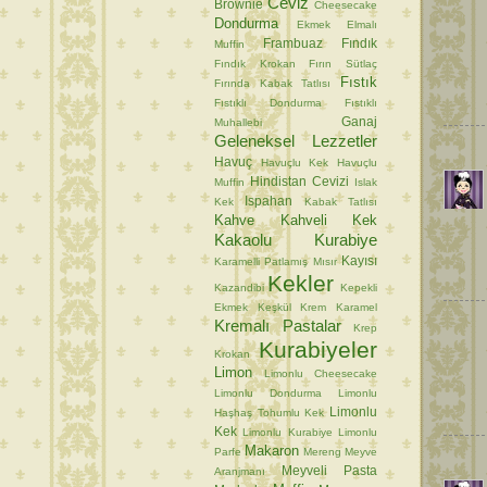
Ceviz
Brownie
Cheesecake
Dondurma
Ekmek
Elmalı
Frambuaz
Fındık
Muffin
Fındık Krokan
Fırın Sütlaç
Fıstık
Fırında Kabak Tatlısı
Fıstıklı Dondurma
Fıstıklı
Ganaj
Muhallebi
Geleneksel Lezzetler
Havuç
Havuçlu Kek
Havuçlu
Hindistan Cevizi
Muffin
Islak
Ispahan
Kek
Kabak Tatlısı
Kahve
Kahveli Kek
Kakaolu Kurabiye
Kayısı
Karamelli Patlamış Mısır
Kekler
Kazandibi
Kepekli
Ekmek
Keşkül
Krem Karamel
Kremalı Pastalar
Krep
Kurabiyeler
Krokan
Limon
Limonlu Cheesecake
Limonlu Dondurma
Limonlu
Limonlu
Haşhaş Tohumlu Kek
Kek
Limonlu Kurabiye
Limonlu
Makaron
Parfe
Mereng
Meyve
Meyveli Pasta
Aranjmanı