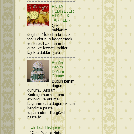
EN TATLI
HEDİYELER
ETKİNLİK
TARİFLERİ
Çok
beklettim
değil mi? İstedim ki biraz
farklı olsun, o kadar emek
verilerek hazırlanan bu
güzel ve lezzetli tarifler
layık oldukları şekil...
Bugün
Benim
Doğum
Günüm
Bugün benim
doğum
günüm... Akşam
Berkoşumun yıl sonu
etkinliği ve okuma
bayramında olduğumuz için
kendime pasta
yapamadım. Bu güzel
pasta fo...
En Tatlı Hediyeler
"Giriş Yazısı Notu :