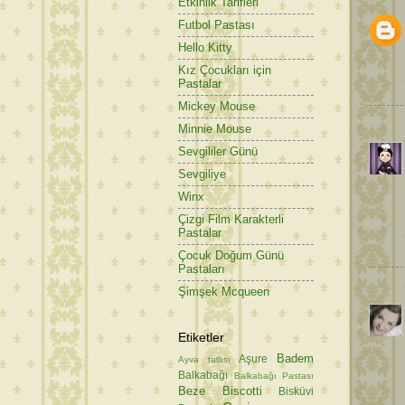
Etkinlik Tarifleri
Futbol Pastası
Hello Kitty
Kız Çocukları için
Pastalar
Mickey Mouse
Minnie Mouse
Sevgililer Günü
Sevgiliye
Winx
Çizgi Film Karakterli
Pastalar
Çocuk Doğum Günü
Pastaları
Şimşek Mcqueen
Etiketler
Badem
Aşure
Ayva tatlısı
Balkabağı
Balkabağı Pastası
Beze
Biscotti
Bisküvi