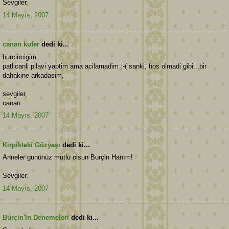
Sevgiler,
14 Mayıs, 2007
canan kufer
dedi ki...
burcincigim,
patlicanli pilavi yaptim ama acilamadim :-( sanki, hos olmadi gibi...bir
dahakine arkadasim,
sevgiler,
canan
14 Mayıs, 2007
Kirpikteki Gözyaşı
dedi ki...
Anneler gününüz mutlu olsun Burçin Hanım!
Sevgiler.
14 Mayıs, 2007
Burçin'in Denemeleri
dedi ki...