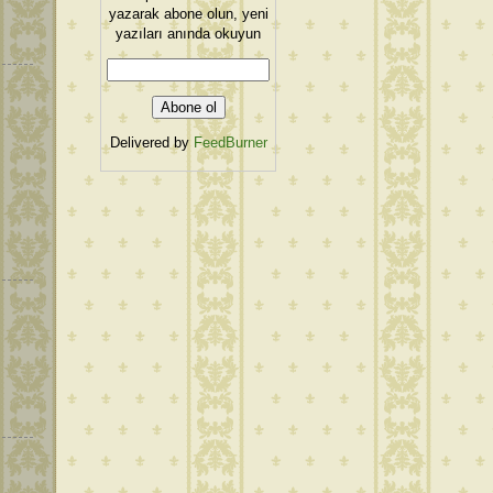
yazarak abone olun, yeni
yazıları anında okuyun
Delivered by
FeedBurner