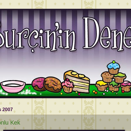
s 2007
nlu Kek