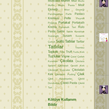
Muffin
Mudcake
Muz
Muzlu
Mısır
Muffin
Muzlu Pasta
Ekmeği
Mısır Gevreği
Pastacı
Pandispanya
Parfe
Kreması
Pelte
Peynirli
Portakal
Portakallı
Poğaça
Krema
Rulo
Portakallı Tart
Pasta
Sable
Sable Kurabiye
Susam
Supangle
Susamlı
Sütlü Tatlılar
Tartlar
Çubuk
Tatlılar
Tiramisu
Topkek
Truff
Trifle
Tuzlu Kek
Tuzlular
Vişne
Çatal
Çatlak
Çikolata
Kurabiye
Çikolata
Salamı
Çikolatalı Cevizli Kek
Çikolatalı
Çikolatalı Cupcake
Çilek
Kek
Çikolatalı Puding
Çilek Kurabiyeler
Çilekli
Çilekli Pasta
Dondurma
Çilekli
Tart
Kötüye Kullanım
Bildir