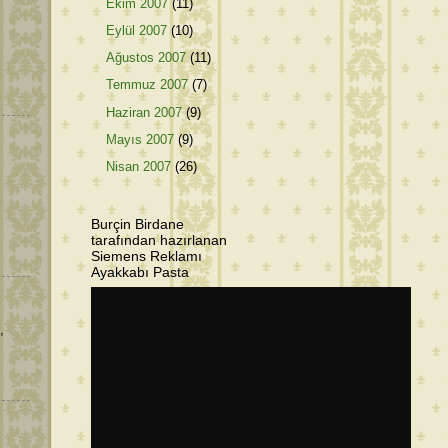
Ekim 2007
(11)
Eylül 2007
(10)
Ağustos 2007
(11)
Temmuz 2007
(7)
Haziran 2007
(9)
Mayıs 2007
(9)
Nisan 2007
(26)
Burçin Birdane
tarafından hazırlanan
Siemens Reklamı
Ayakkabı Pasta
,