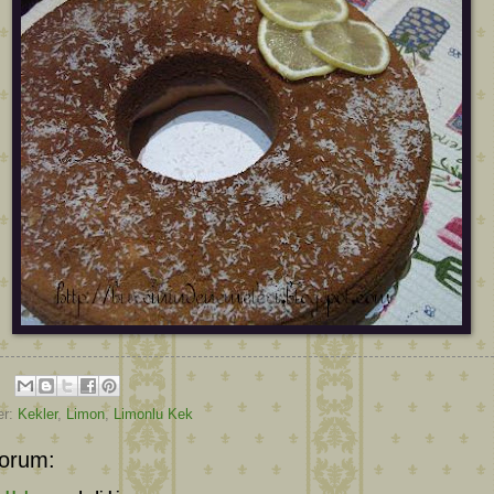
er:
Kekler
,
Limon
,
Limonlu Kek
orum: