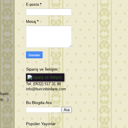
E-posta
*
Mesaj
*
Sipariş ve İletişim:
Tel: (0532) 517 31 88
info@burcinbirdane.com
Akşam
p. :)
Bu Blogda Ara
Popüler Yayınlar