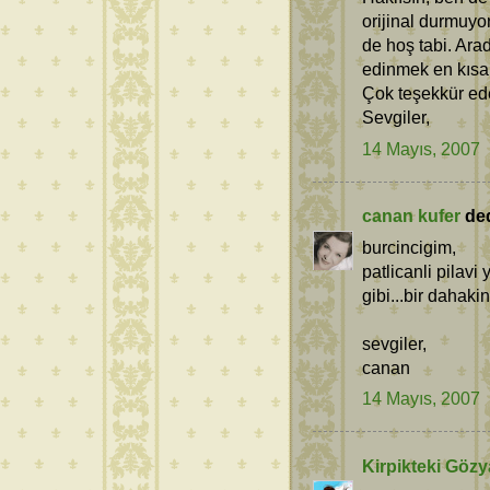
orijinal durmuyo
de hoş tabi. Ara
edinmek en kısa 
Çok teşekkür ed
Sevgiler,
14 Mayıs, 2007
canan kufer
dedi
burcincigim,
patlicanli pilav
gibi...bir dahak
sevgiler,
canan
14 Mayıs, 2007
Kirpikteki Gözy