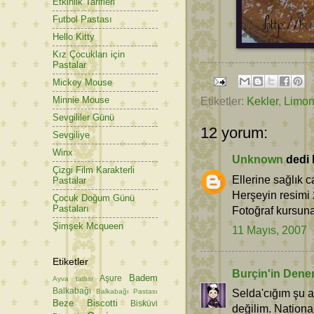
Etkinlik Tarifleri
Futbol Pastası
Hello Kitty
Kız Çocukları için
Pastalar
Mickey Mouse
Minnie Mouse
Etiketler:
Kekler
,
Limo
Sevgililer Günü
12 yorum:
Sevgiliye
Winx
Unknown
dedi k
Çizgi Film Karakterli
Ellerine sağlık 
Pastalar
Herşeyin resimi 
Çocuk Doğum Günü
Pastaları
Fotoğraf kursun
Şimşek Mcqueen
11 Mayıs, 2007
Etiketler
Burçin'in Dene
Badem
Aşure
Ayva tatlısı
Balkabağı
Selda'cığım şu 
Balkabağı Pastası
Beze
Biscotti
Bisküvi
değilim. Nationa