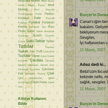
Muffin
Mudcake
Muz
Muzlu
Mısır
Muffin
Muzlu Pasta
Ekmeği
Mısır Gevreği
Pastacı
Pandispanya
Parfe
Burçin'in Dene
Kreması
Pelte
Peynirli
Canan'cığım beni
Portakal
Portakallı
Poğaça
bakalım. Geliyor
Krema
Rulo
Portakallı Tart
Pasta
Sable
Sable Kurabiye
bekliyorum mera
Susam
Supangle
Susamlı
Sevgiler,
Sütlü Tatlılar
Tartlar
Çubuk
İyi haftasonları 
Tatlılar
Tiramisu
11 Mayıs, 2007
Topkek
Truff
Trifle
Tuzlu Kek
Tuzlular
Vişne
Çatal
Çatlak
Çikolata
Kurabiye
Çikolata
Adsız dedi ki...
Salamı
Çikolatalı Cevizli Kek
Çikolatalı
Çikolatalı Cupcake
Betül'cüm focusl
Çilek
Kek
Çikolatalı Puding
kekinde nefis, m
Çilek Kurabiyeler
Çilekli
sağlık, sevgiler, 
Çilekli Pasta
Dondurma
Çilekli
Tart
11 Mayıs, 2007
Kötüye Kullanım
Bildir
Burçin'in Dene