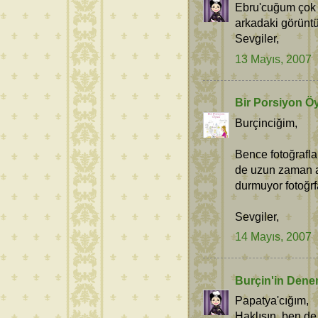
Ebru'cuğum çok t
arkadaki görüntü
Sevgiler,
13 Mayıs, 2007
Bir Porsiyon Ö
Burçinciğim,
Bence fotoğrafla
de uzun zaman a
durmuyor fotoğrf
Sevgiler,
14 Mayıs, 2007
Burçin'in Dene
Papatya'cığım,
Haklısın, ben de