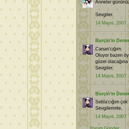
Anneler gününüz
Sevgiler.
14 Mayıs, 2007
Burçin'in Dene
Canan'cığım
Oluyor bazen öyl
güzel olacağına 
Sevgiler,
14 Mayıs, 2007
Burçin'in Dene
Sebla'cığım çok 
Sevgilerimle,
14 Mayıs, 2007
Yorum Gönder