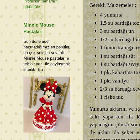
Profilimin tamamını
Gerekli Malzemeler ;
görüntüle
4 yumurta
1,5 su bardağı toz
Minnie Mouse
3 su bardağı un
Pastaları
1/2 su bardağı hin
Son dönemde
1 limon kabuğu re
hazırladığımız en popüler,
en çok sevilen sevimli
1 su bardağı süt
Minnie Mouse pastalarını
1 su bardağı sıvı
tek bir yazı ile paylaşmak
istedik. Bu...
1 pk. kabartma to
1 pk. vanilya
2/3 su bardağı cev
1 fiske tuz
Yumurta aklarını ve sa
keki yaparken ilk 
yapacağım çünkü sonu
ile akları da şeker 