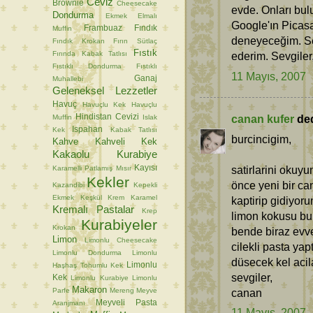
Ceviz
Brownie
Cheesecake
evde. Onları bul
Dondurma
Ekmek
Elmalı
Google'ın Picasa
Frambuaz
Fındık
Muffin
deneyeceğim. Se
Fındık Krokan
Fırın Sütlaç
Fıstık
Fırında Kabak Tatlısı
ederim. Sevgiler
Fıstıklı Dondurma
Fıstıklı
11 Mayıs, 2007
Ganaj
Muhallebi
Geleneksel Lezzetler
Havuç
Havuçlu Kek
Havuçlu
Hindistan Cevizi
canan kufer
dedi
Muffin
Islak
Ispahan
Kek
Kabak Tatlısı
burcincigim,
Kahve
Kahveli Kek
Kakaolu Kurabiye
Kayısı
satirlarini okuy
Karamelli Patlamış Mısır
Kekler
önce yeni bir ca
Kazandibi
Kepekli
Ekmek
Keşkül
Krem Karamel
kaptirip gidiyor
Kremalı Pastalar
Krep
limon kokusu burn
Kurabiyeler
Krokan
bende biraz evvel
Limon
Limonlu Cheesecake
cilekli pasta y
Limonlu Dondurma
Limonlu
düsecek kel acil
Limonlu
Haşhaş Tohumlu Kek
sevgiler,
Kek
Limonlu Kurabiye
Limonlu
Makaron
Parfe
Mereng
Meyve
canan
Meyveli Pasta
Aranjmanı
11 Mayıs, 2007