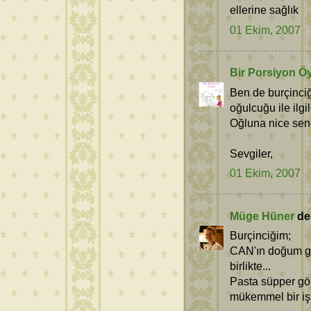
ellerine sağlık
01 Ekim, 2007
Bir Porsiyon Ö
Ben de burçinciğ
oğulcuğu ile ilg
Oğluna nice sene
Sevgiler,
01 Ekim, 2007
Müge Hüner
ded
Burçinciğim;
CAN'ın doğum gü
birlikte...
Pasta süpper gö
mükemmel bir iş 