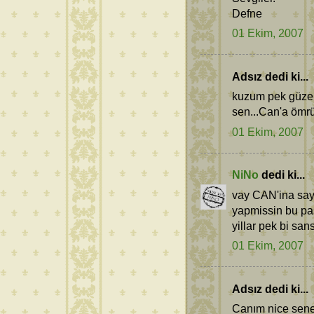
Defne
01 Ekim, 2007
Adsız dedi ki...
kuzum pek güzel 
sen...Can'a ömrü
01 Ekim, 2007
NiNo
dedi ki...
vay CAN'ina sayi
yapmissin bu pa
yillar pek bi s
01 Ekim, 2007
Adsız dedi ki...
Canım nice sene