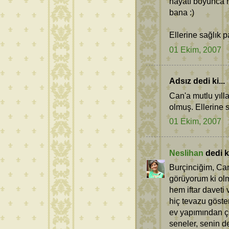
hayatı boyunca h
bana :)
Ellerine sağlık 
01 Ekim, 2007
Adsız dedi ki...
Can'a mutlu yıll
olmuş. Ellerine s
01 Ekim, 2007
Neslihan
dedi ki
Burçinciğim, Ca
görüyorum ki ol
hem iftar daveti
hiç tevazu göst
ev yapımından ço
seneler, senin de