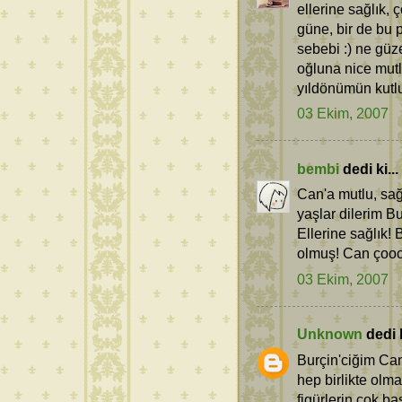
ellerine sağlık,
güne, bir de bu p
sebebi :) ne güze
oğluna nice mutlu
yıldönümün kutlu
03 Ekim, 2007
bembi
dedi ki...
Can'a mutlu, sağl
yaşlar dilerim Bu
Ellerine sağlık!
olmuş! Can çooo
03 Ekim, 2007
Unknown
dedi k
Burçin'ciğim Can
hep birlikte olm
figürlerin çok baş