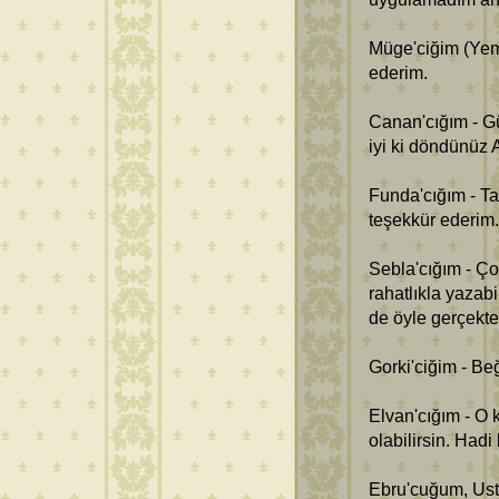
Müge'ciğim (Yem
ederim.
Canan'cığım - Gü
iyi ki döndünüz
Funda'cığım - Ta
teşekkür ederim.
Sebla'cığım - Ço
rahatlıkla yaza
de öyle gerçekte
Gorki'ciğim - Be
Elvan'cığım - O 
olabilirsin. Hadi
Ebru'cuğum, Ust