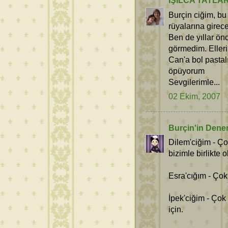
IŞILCA TATLA
Burçin ciğim, bu
rüyalarına girec
Ben de yıllar ö
görmedim. Elleri
Can'a bol pastalı
öpüyorum
Sevgilerimle...
02 Ekim, 2007
Burçin'in Dene
Dilem'ciğim - Ço
bizimle birlikte 
Esra'cığım - Çok
İpek'ciğim - Çok
için.