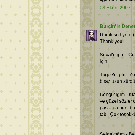
03 Ekim, 2007
Burçin'in Dene
I think so Lynn :)
Thank you.
Seval'ciğim - Ço
için.
Tuğçe'ciğim - Y
biraz uzun sürd
Bengi'ciğim - Kl
ve güzel sözler
pasta da beni b
tabi. Çok teşekkü
Selda'cığım - B