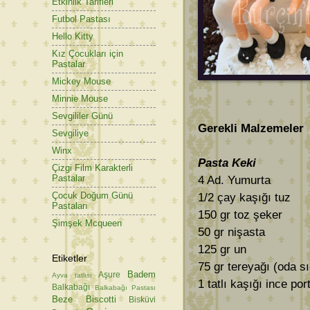
Etkinlik Tarifleri
Futbol Pastası
Hello Kitty
Kız Çocukları için
Pastalar
Mickey Mouse
Minnie Mouse
Sevgililer Günü
Gerekli Malzemeler
Sevgiliye
Winx
Pasta Keki
Çizgi Film Karakterli
Pastalar
4 Ad. Yumurta
Çocuk Doğum Günü
1/2 çay kaşığı tuz
Pastaları
150 gr toz şeker
Şimşek Mcqueen
50 gr nişasta
125 gr un
Etiketler
75 gr tereyağı (oda s
Badem
Aşure
Ayva tatlısı
1 tatlı kaşığı ince po
Balkabağı
Balkabağı Pastası
Beze
Biscotti
Bisküvi