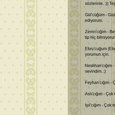
sözlerinle. :)) T
Gül'cüğüm - Güze
ediyorum.
Zerrin'ciğim - B
tip hiç bilmiyoru
Ebru'cuğum (Ebru
yorumun için.
Neslihan'cığım 
sevindim. :)
Feyhan'cığım - 
Aslı'cığım - Çok 
Işıl'cığım - Çok