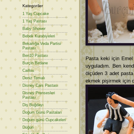
Kategoriler
1 Yaş Cupcake
1 Yaş Pastası
Baby Shower
Bebek Kurabiyeleri
Bekarlığa Veda Partisi
Pastası
Ben10 Pastası
Pasta keki için Emel
Burçin Birdane
uyguladım. Ben kend
Caillou
ölçüden 3 adet pasta
Deniz Temalı
ekmek pişirmek için d
Disney Cars Pastası
Disney Prensesleri
Pastası
Diş Buğdayı
Doğum Günü Pastaları
Doğum günü Cupcakeleri
Düğün