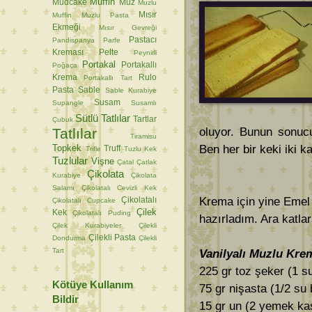
Muffin
Mudcake
Muz
Muzlu
Mısır
Muffin
Muzlu Pasta
Ekmeği
Mısır Gevreği
Pastacı
Pandispanya
Parfe
Kreması
Pelte
Peynirli
Portakal
Portakallı
Poğaça
Krema
Rulo
Portakallı Tart
Pasta
Sable
Sable Kurabiye
Susam
Supangle
Susamlı
Sütlü Tatlılar
Tartlar
Çubuk
Tatlılar
oluyor. Bunun sonucu
Tiramisu
Topkek
Ben her bir keki iki k
Truff
Trifle
Tuzlu Kek
Tuzlular
Vişne
Çatal
Çatlak
Çikolata
Kurabiye
Çikolata
Salamı
Çikolatalı Cevizli Kek
Krema için yine Emel
Çikolatalı
Çikolatalı Cupcake
Çilek
Kek
Çikolatalı Puding
hazırladım. Ara katla
Çilek Kurabiyeler
Çilekli
Çilekli Pasta
Dondurma
Çilekli
Tart
Vanilyalı Muzlu Kre
225 gr toz şeker (1 s
Kötüye Kullanım
75 gr nişasta (1/2 su
Bildir
15 gr un (2 yemek ka