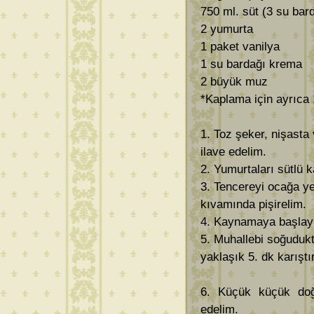
750 ml. süt (3 su bar
2 yumurta
1 paket vanilya
1 su bardağı krema
2 büyük muz
*Kaplama için ayrıca
1. Toz şeker, nişasta 
ilave edelim.
2. Yumurtaları sütlü k
3. Tencereyi ocağa yer
kıvamında pişirelim.
4. Kaynamaya başlayın
5. Muhallebi soğudukt
yaklaşık 5. dk karıştı
6. Küçük küçük doğr
edelim.