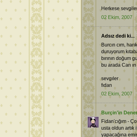
Herkese sevgiler
02 Ekim, 2007
Adsız dedi ki...
Burcın cım, harı
duruyorum kıtab
bırının doğum gu
bu arada Can ın 
sevgıler
fıdan
02 Ekim, 2007
Burçin'in Dene
Fidan'cığım - Ç
usta oldun artık
yapacağına emin