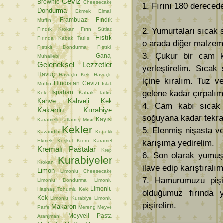
Ceviz
Brownie
Cheesecake
1. Fırını 180 derecede
Dondurma
Ekmek
Elmalı
Frambuaz
Fındık
Muffin
Fındık Krokan
Fırın Sütlaç
2. Yumurtaları sıcak 
Fıstık
Fırında Kabak Tatlısı
o arada diğer malzeme
Fıstıklı Dondurma
Fıstıklı
3. Çukur bir cam ka
Ganaj
Muhallebi
Geleneksel Lezzetler
yerleştirelim. Sıca
Havuç
Havuçlu Kek
Havuçlu
içine kıralım. Tuz v
Hindistan Cevizi
Muffin
Islak
gelene kadar çırpalım
Ispahan
Kek
Kabak Tatlısı
Kahve
Kahveli Kek
4. Cam kabı sıcak s
Kakaolu Kurabiye
soğuyana kadar tekrar
Kayısı
Karamelli Patlamış Mısır
Kekler
5. Elenmiş nişasta ve
Kazandibi
Kepekli
Ekmek
Keşkül
Krem Karamel
karışıma yedirelim.
Kremalı Pastalar
Krep
6. Son olarak yumuşa
Kurabiyeler
Krokan
ilave edip karıştıralım
Limon
Limonlu Cheesecake
7. Hamurumuzu pişir
Limonlu Dondurma
Limonlu
Limonlu
Haşhaş Tohumlu Kek
olduğumuz fırında y
Kek
Limonlu Kurabiye
Limonlu
pişirelim.
Makaron
Parfe
Mereng
Meyve
Meyveli Pasta
Aranjmanı