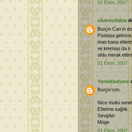
01 Ekim, 2007
ufukmutfakta
de
Burçin Can'ın do
Pastaya gelince
inan bana elleri
ve kremayı da o p
oldu merak ettim
01 Ekim, 2007
Yemekbahane
d
Burçin'cim,
Nice mutlu senele
Ellerine sağlık.
Sevgiler
Müge
01 Ekim, 2007