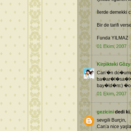
İlerde demekki ca
Bir de tarifi vers
Funda YILMAZ
01 Ekim, 2007
Kirpikteki Gözy
Can'�n do�umg
ba�ar�l�sa�l�k
bay�ld�m:) �ok
01 Ekim, 2007
gezicini
dedi ki.
sevgili Burçin,
Can'a nice yaşlar