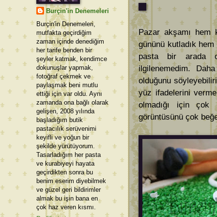
Burçin'in Denemeleri
Burçin'in Denemeleri,
Pazar akşamı hem k
mutfakta geçirdiğim
zaman içinde denediğim
gününü kutladık hem d
her tarife benden bir
pasta bir arada ol
şeyler katmak, kendimce
dokunuşlar yapmak,
ilgilenemedim. Daha
fotoğraf çekmek ve
olduğunu söyleyebilir
paylaşmak beni mutlu
yüz ifadelerini verme
ettiği için var oldu. Aynı
zamanda ona bağlı olarak
olmadığı için çok
gelişen, 2008 yılında
görüntüsünü çok beğe
başladığım butik
pastacılık serüvenimi
keyifli ve yoğun bir
şekilde yürütüyorum.
Tasarladığım her pasta
ve kurabiyeyi hayata
geçirdikten sonra bu
benim eserim diyebilmek
ve güzel geri bildirimler
almak bu işin bana en
çok haz veren kısmı.