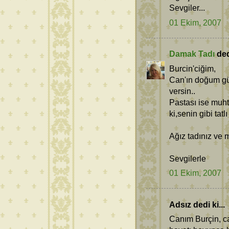
Sevgiler...
01 Ekim, 2007
Damak Tadı
dedi
Burcin'ciğim,
Can'ın doğum gün
versin..
Pastası ise muh
ki,senin gibi tatl
Ağız tadınız ve 
Sevgilerle
01 Ekim, 2007
Adsız dedi ki...
Canım Burçin, ca