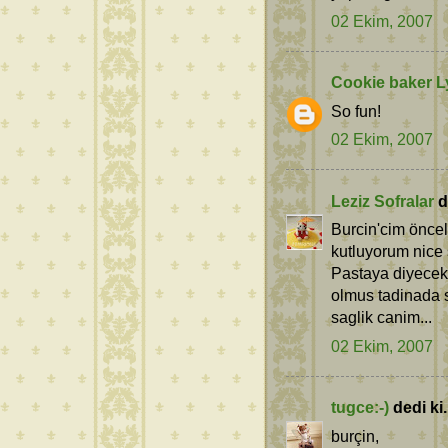
02 Ekim, 2007
Cookie baker 
So fun!
02 Ekim, 2007
Leziz Sofralar
de
Burcin'cim önce
kutluyorum nice 
Pastaya diyecek 
olmus tadinada s
saglik canim...
02 Ekim, 2007
tugce:-)
dedi ki.
burçin,