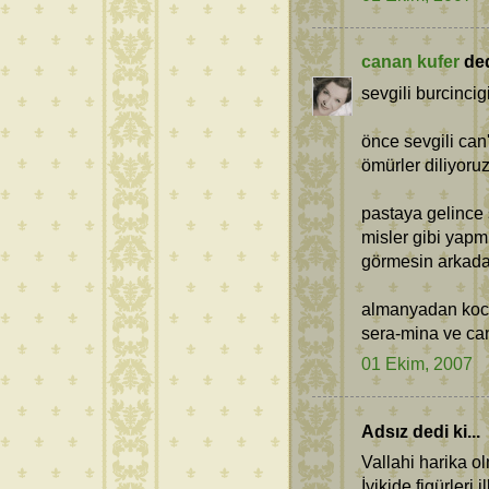
canan kufer
dedi
sevgili burcincig
önce sevgili ca
ömürler diliyoruz.
pastaya gelince 
misler gibi yapmi
görmesin arkada
almanyadan koc
sera-mina ve ca
01 Ekim, 2007
Adsız dedi ki...
Vallahi harika ol
İyikide figürleri i