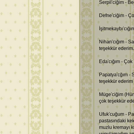
Serpil'ciğim - B
Defne'ciğim - Ço
İşitmekaybı'cığı
Nihan'cığım - S
teşekkür ederim.
Eda'cığım - Çok 
Papatya'cğım - S
teşekkür ederim g
Müge'ciğim (Hün
çok teşekkür ede
Ufuk'cuğum - Pas
pastasındaki kek
muzlu kremayı kul
uygulamadım anl