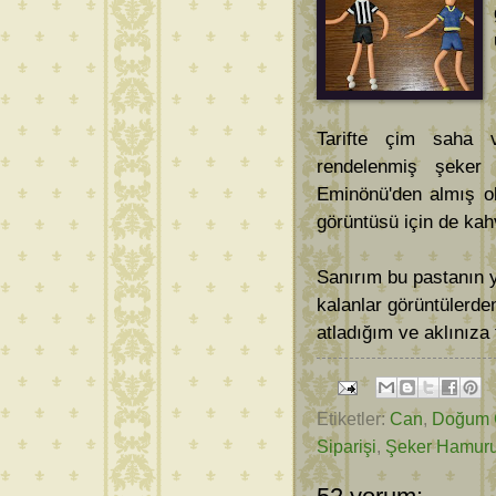
Tarifte çim saha v
rendelenmiş şeker
Eminönü'den almış ol
görüntüsü için de ka
Sanırım bu pastanın ya
kalanlar görüntülerd
atladığım ve aklınıza 
Etiketler:
Can
,
Doğum 
Siparişi
,
Şeker Hamur