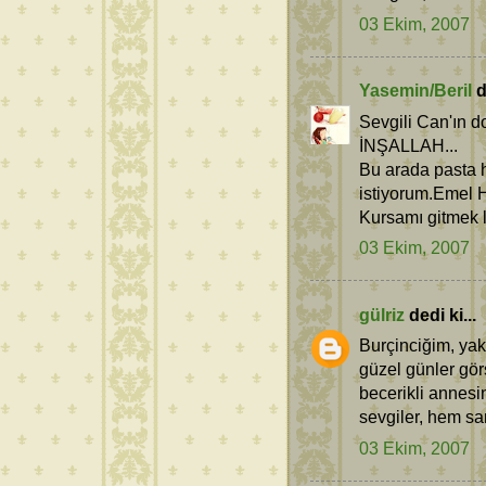
03 Ekim, 2007
Yasemin/Beril
d
Sevgili Can'ın d
İNŞALLAH...
Bu arada pasta 
istiyorum.Emel H
Kursamı gitmek 
03 Ekim, 2007
gülriz
dedi ki...
Burçinciğim, yak
güzel günler gör
becerikli annesi
sevgiler, hem sa
03 Ekim, 2007