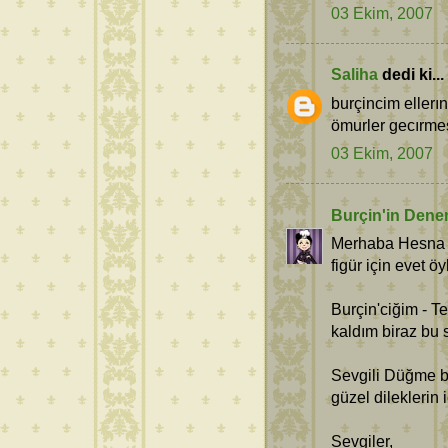
03 Ekim, 2007
Saliha
dedi ki...
burçincim ellerı
ömurler gecırmesı
03 Ekim, 2007
Burçin'in Dene
Merhaba Hesna -
figür için evet ö
Burçin'ciğim - 
kaldım biraz bu 
Sevgili Düğme b
güzel dileklerin i
Sevgiler,