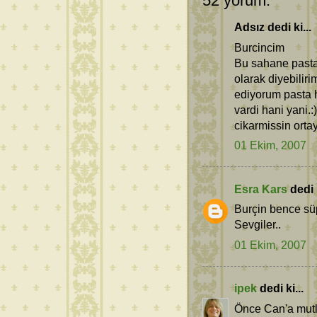
52 yorum:
Adsız dedi ki...
Burcincim
Bu sahane pasta
olarak diyebilir
ediyorum pasta 
vardi hani yani.:
cikarmissin ort
01 Ekim, 2007
Esra Kars
dedi k
Burçin bence süp
Sevgiler..
01 Ekim, 2007
ipek
dedi ki...
Önce Can'a mutlu 