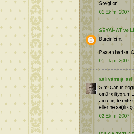
Sevgiler
01 Ekim, 2007
SEYAHAT ve L
Burçin'cim,
Pastan harika. Ca
01 Ekim, 2007
aslı varmış, as
Slm. Can'ın doğu
ömür diliyorum..
ama hiç te öyle 
ellerine sağlık ç
02 Ekim, 2007