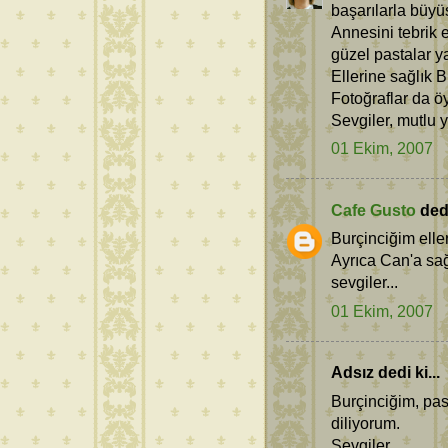
başarılarla büyü
Annesini tebrik
güzel pastalar ya
Ellerine sağlık 
Fotoğraflar da öy
Sevgiler, mutlu yı
01 Ekim, 2007
Cafe Gusto
dedi
Burçinciğim eller
Ayrıca Can'a sağl
sevgiler...
01 Ekim, 2007
Adsız dedi ki...
Burçinciğim, pas
diliyorum.
Sevgiler.