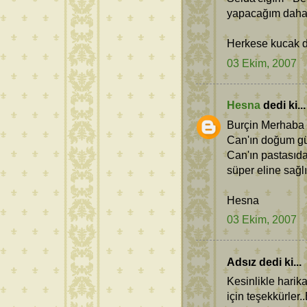
yapacağım daha 
Herkese kucak d
03 Ekim, 2007
Hesna
dedi ki...
Burçin Merhaba
Can'ın doğum gün
Can'ın pastasıda
süper eline sağlı
Hesna
03 Ekim, 2007
Adsız dedi ki...
Kesinlikle harik
için teşekkürler.