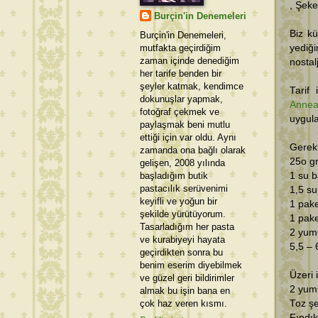
, Şeke
Burçin'in Denemeleri
Biz k
Burçin'in Denemeleri,
mutfakta geçirdiğim
yediği
zaman içinde denediğim
nostal
her tarife benden bir
şeyler katmak, kendimce
Tarif
dokunuşlar yapmak,
Annea
fotoğraf çekmek ve
uygula
paylaşmak beni mutlu
ettiği için var oldu. Aynı
Gerekl
zamanda ona bağlı olarak
25o gr
gelişen, 2008 yılında
başladığım butik
1 su b
pastacılık serüvenimi
1,5 su
keyifli ve yoğun bir
1 pake
şekilde yürütüyorum.
1 pak
Tasarladığım her pasta
2 yum
ve kurabiyeyi hayata
5,5 – 
geçirdikten sonra bu
benim eserim diyebilmek
Üzeri 
ve güzel geri bildirimler
2 yumu
almak bu işin bana en
çok haz veren kısmı.
Toz ş
Fındık