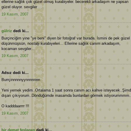
ellerine sağlık çok güzel olmuş kurabiyeler. becerekli arkadaşım ne yapsan
güzel oluyor. sevgiler
19 Kasım, 2007
gülriz
dedi ki...
Burçinciğim yine "ye beni" diyen bir fotoğraf var burada. İsmini de pek güzel
düşünmüşsün, nostalji kurabiyeleri... Ellerine sağlık canım arkadaşım,
kocaman sevgiler...
19 Kasım, 2007
Adsız dedi ki...
Burrçinnnnnyynnnnnnn
Yeni yemek yedim..Ortalama 1 saat sonra canım acı kahve isteyecek..Şimd
dışarı çıkıyorum..Döndüğümde masamda bunlardan görmek istiyorummmm.
O kadddaarrrr !!!
19 Kasım, 2007
bir demet feslegen
dedi ki...