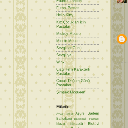
Etkinlik Tarifleri
Futbol Pastası
Hello Kitty
Kız Çocukları için
Pastalar
Mickey Mouse
Minnie Mouse
Sevgililer Günü
Sevgiliye
Winx
Çizgi Film Karakterli
Pastalar
Çocuk Doğum Günü
Pastaları
Şimşek Mcqueen
Etiketler
Badem
Aşure
Ayva tatlısı
Balkabağı
Balkabağı Pastası
Beze
Biscotti
Bisküvi