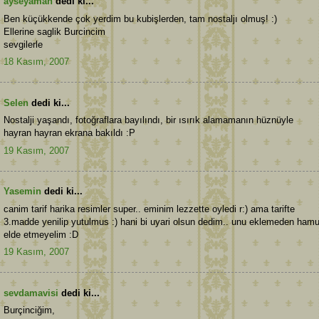
ayseyaman
dedi ki...
Ben küçükkende çok yerdim bu kubişlerden, tam nostaljı olmuş! :)
Ellerine saglik Burcincim
sevgilerle
18 Kasım, 2007
Selen
dedi ki...
Nostalji yaşandı, fotoğraflara bayılındı, bir ısırık alamamanın hüznüyle
hayran hayran ekrana bakıldı :P
19 Kasım, 2007
Yasemin
dedi ki...
canim tarif harika resimler super.. eminim lezzette oyledi r:) ama tarifte
3.madde yenilip yutulmus :) hani bi uyari olsun dedim.. unu eklemeden hamu
elde etmeyelim :D
19 Kasım, 2007
sevdamavisi
dedi ki...
Burçinciğim,