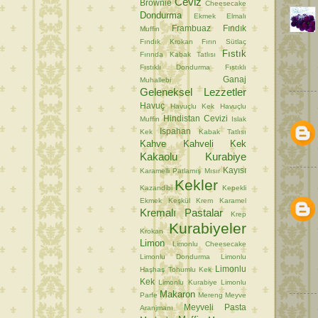
Ceviz
Brownie
Cheesecake
Dondurma
Ekmek
Elmalı
Frambuaz
Fındık
Muffin
Fındık Krokan
Fırın Sütlaç
Fıstık
Fırında Kabak Tatlısı
Fıstıklı Dondurma
Fıstıklı
Ganaj
Muhallebi
Geleneksel Lezzetler
Havuç
Havuçlu Kek
Havuçlu
Hindistan Cevizi
Muffin
Islak
Ispahan
Kek
Kabak Tatlısı
Kahve
Kahveli Kek
Kakaolu Kurabiye
Kayısı
Karamelli Patlamış Mısır
Kekler
Kazandibi
Kepekli
Ekmek
Keşkül
Krem Karamel
Kremalı Pastalar
Krep
Kurabiyeler
Krokan
Limon
Limonlu Cheesecake
Limonlu Dondurma
Limonlu
Limonlu
Haşhaş Tohumlu Kek
Kek
Limonlu Kurabiye
Limonlu
Makaron
Parfe
Mereng
Meyve
Meyveli Pasta
Aranjmanı