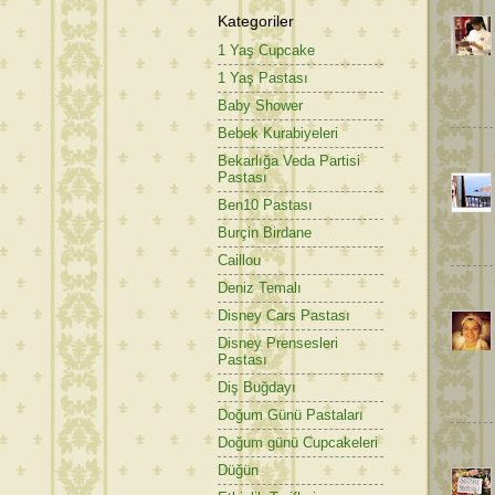
Kategoriler
1 Yaş Cupcake
1 Yaş Pastası
Baby Shower
Bebek Kurabiyeleri
Bekarlığa Veda Partisi
Pastası
Ben10 Pastası
Burçin Birdane
Caillou
Deniz Temalı
Disney Cars Pastası
Disney Prensesleri
Pastası
Diş Buğdayı
Doğum Günü Pastaları
Doğum günü Cupcakeleri
Düğün