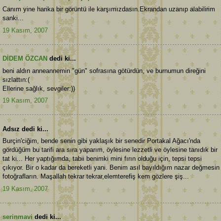
Canım yine harika bir görüntü ile karşımızdasın.Ekrandan uzanıp alabilirim
sanki...
19 Kasım, 2007
DİDEM ÖZCAN
dedi ki...
beni aldın anneannemin "gün" sofrasına götürdün, ve burnumun direğini
sızlattın:(
Ellerine sağlık, sevgiler:))
19 Kasım, 2007
Adsız dedi ki...
Burçin'ciğim, bende senin gibi yaklaşık bir senedir Portakal Ağacı'nda
gördüğüm bu tarifi ara sıra yaparım, öylesine lezzetli ve öylesine tanıdık bir
tat ki... Her yaptığımda, tabii benimki mini fırın olduğu için, tepsi tepsi
çıkıyor. Bir o kadar da bereketli yani. Benim asıl bayıldığım nazar değmesin
fotoğrafların. Maşallah tekrar tekrar,elemterefiş kem gözlere şiş...
19 Kasım, 2007
serinmavi
dedi ki...