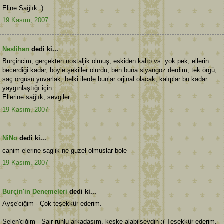
Eline Sağlık :)
19 Kasım, 2007
Neslihan
dedi ki...
Burçincim, gerçekten nostaljik olmuş, eskiden kalıp vs. yok pek, ellerin
becerdiği kadar, böyle şekiller olurdu, ben buna slyangoz derdim, tek örgü,
saç örgüsü yuvarlak, belki ilerde bunlar orjinal olacak, kalıplar bu kadar
yaygınlaştığı için...
Ellerine sağlık, sevgiler
19 Kasım, 2007
NiNo
dedi ki...
canim elerine saglik ne guzel olmuslar bole
19 Kasım, 2007
Burçin'in Denemeleri
dedi ki...
Ayşe'ciğim - Çok teşekkür ederim.
Selen'ciğim - Şair ruhlu arkadaşım, keşke alabilseydin :( Teşekkür ederim.