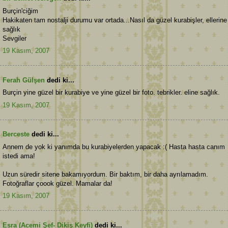
Burçin'ciğim
Hakikaten tam nostalji durumu var ortada...Nasıl da güzel kurabişler, ellerine
sağlık
Sevgiler
19 Kasım, 2007
Ferah Gülşen
dedi ki...
Burçin yine güzel bir kurabiye ve yine güzel bir foto. tebrikler. eline sağlık.
19 Kasım, 2007
Berceste
dedi ki...
Annem de yok ki yanımda bu kurabiyelerden yapacak :( Hasta hasta canım
istedi ama!
Uzun süredir sitene bakamıyordum. Bir baktım, bir daha ayrılamadım.
Fotoğraflar çoook güzel. Mamalar da!
19 Kasım, 2007
Esra (Acemi Şef- Dikiş Keyfi)
dedi ki...