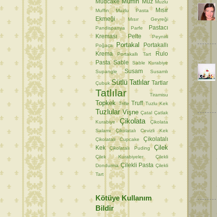
Muffin
Mudcake
Muz
Muzlu
Mısır
Muffin
Muzlu Pasta
Ekmeği
Mısır Gevreği
Pastacı
Pandispanya
Parfe
Kreması
Pelte
Peynirli
Portakal
Portakallı
Poğaça
Krema
Rulo
Portakallı Tart
Pasta
Sable
Sable Kurabiye
Susam
Supangle
Susamlı
Sütlü Tatlılar
Tartlar
Çubuk
Tatlılar
Tiramisu
Topkek
Truff
Trifle
Tuzlu Kek
Tuzlular
Vişne
Çatal
Çatlak
Çikolata
Kurabiye
Çikolata
Salamı
Çikolatalı Cevizli Kek
Çikolatalı
Çikolatalı Cupcake
Çilek
Kek
Çikolatalı Puding
Çilek Kurabiyeler
Çilekli
Çilekli Pasta
Dondurma
Çilekli
Tart
Kötüye Kullanım
Bildir