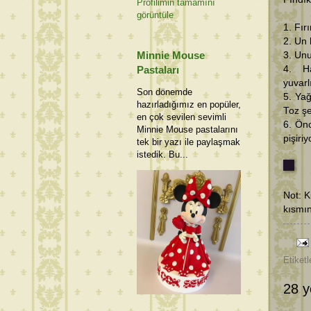
Profilimin tamamını
görüntüle
1. Fır
2. Un 
Minnie Mouse
3. Unu
4. H
Pastaları
yuvarl
Son dönemde
5. Yağ
hazırladığımız en popüler,
Toz şe
en çok sevilen sevimli
6. Önc
Minnie Mouse pastalarını
pişiriy
tek bir yazı ile paylaşmak
istedik. Bu...
Not: K
kısmın
Etiketl
28 y