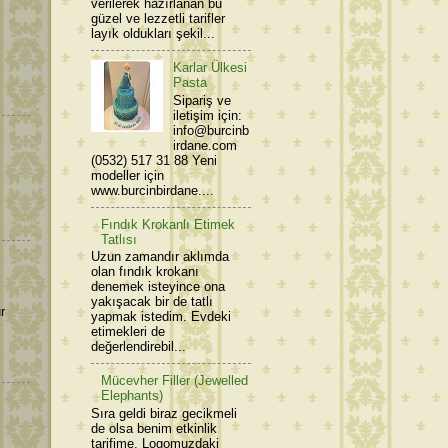
verilerek hazırlanan bu
güzel ve lezzetli tarifler
layık oldukları şekil...
Karlar Ülkesi
Pasta
Sipariş ve
iletişim için:
info@burcinb
irdane.com
(0532) 517 31 88 Yeni
modeller için
www.burcinbirdane....
Fındık Krokanlı Etimek
Tatlısı
Uzun zamandır aklımda
olan fındık krokanı
denemek isteyince ona
yakışacak bir de tatlı
r
yapmak istedim. Evdeki
etimekleri de
değerlendirebil...
Mücevher Filler (Jewelled
Elephants)
Sıra geldi biraz gecikmeli
de olsa benim etkinlik
tarifime. Logomuzdaki