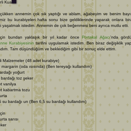
rli Kua
üçükken annemin çok sık yaptığı ve ablam, ağabeyim ve benim bayı
miz bu kurabiyeleri hafta sonu bize geldiklerinde yaparak onlara bir
ji yaşatmak istedim. Annemin de çok beğenmesi beni ayrıca mutlu etti.
 için bundan yaklaşık bir yıl kadar önce
Portakal Ağacı
’nda görd
nne Kurabiyesinin
tarifini uygulamak istedim. Ben biraz değişiklik ya
dım. Tam düşündüğüm ve beklediğim gibi bir sonuç elde ettim.
i Malzemeler (48 adet kurabiye)
 margarin (oda ısısında) (Ben tereyağı kullandım)
ardağı yoğurt
 bardağı toz şeker
t vanilya
et kabartma tozu
urta
6 su bardağı un (Ben 6,5 su bardağı kullandım)
için
rta sarısı
eker