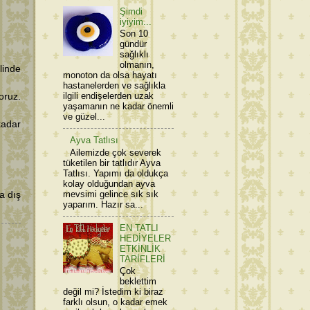
Şimdi
iyiyim...
Son 10
gündür
sağlıklı
olmanın,
inde
monoton da olsa hayatı
hastanelerden ve sağlıkla
ilgili endişelerden uzak
oruz.
yaşamanın ne kadar önemli
ve güzel...
kadar
Ayva Tatlısı
Ailemizde çok severek
tüketilen bir tatlıdır Ayva
Tatlısı. Yapımı da oldukça
kolay olduğundan ayva
mevsimi gelince sık sık
a dış
yaparım. Hazır sa...
EN TATLI
HEDİYELER
ETKİNLİK
TARİFLERİ
Çok
beklettim
değil mi? İstedim ki biraz
farklı olsun, o kadar emek