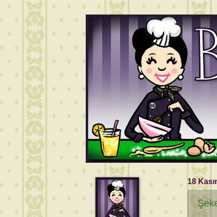
18 Kası
Şeke