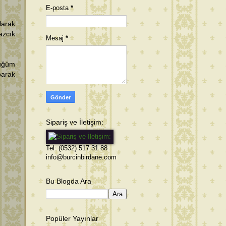
E-posta
*
larak
azcık
Mesaj
*
üğüm
parak
Sipariş ve İletişim:
Tel: (0532) 517 31 88
info@burcinbirdane.com
Bu Blogda Ara
Popüler Yayınlar