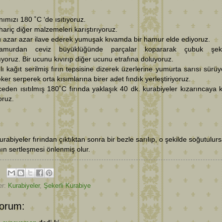
ınımızı 180 ˚C ‘de ısıtıyoruz.
hariç diğer malzemeleri karıştırıyoruz.
 azar azar ilave ederek yumuşak kıvamda bir hamur elde ediyoruz.
amurdan ceviz büyüklüğünde parçalar kopararak çubuk şekl
ıyoruz. Bir ucunu kıvırıp diğer ucunu etrafına doluyoruz.
lı kağıt serilmiş fırın tepsisine dizerek üzerlerine yumurta sarısı sürüy
ker serperek orta kısımlarına birer adet fındık yerleştiriyoruz.
eden ısıtılmış 180˚C fırında yaklaşık 40 dk. kurabiyeler kızarıncaya 
oruz.
urabiyeler fırından çıktıktan sonra bir bezle sarılıp, o şekilde soğutulurs
ın sertleşmesi önlenmiş olur.
er:
Kurabiyeler
,
Şekerli Kurabiye
orum: