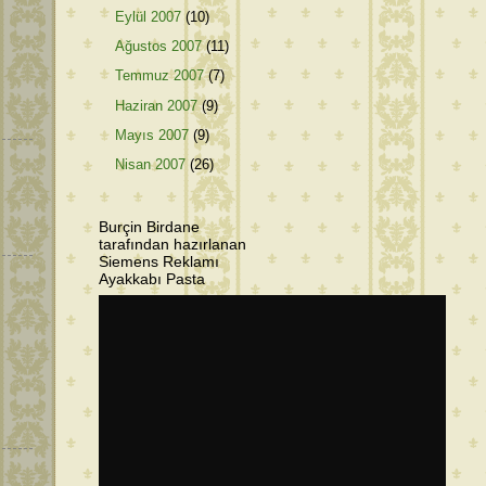
Eylül 2007
(10)
Ağustos 2007
(11)
Temmuz 2007
(7)
Haziran 2007
(9)
Mayıs 2007
(9)
Nisan 2007
(26)
Burçin Birdane
tarafından hazırlanan
Siemens Reklamı
Ayakkabı Pasta