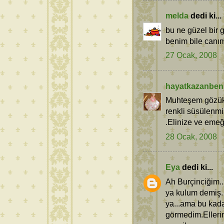
melda
dedi ki...
bu ne güzel bir 
benim bile canım 
27 Ocak, 2008
hayatkazanben
Muhteşem gözükü
renkli süsülenm
.Elinize ve emeği
28 Ocak, 2008
Eya
dedi ki...
Ah Burçinciğim.
ya kulum demiş. 
ya...ama bu kad
görmedim.Ellerin