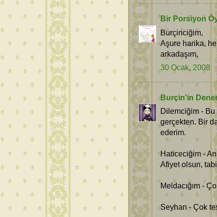
Bir Porsiyon Ö
Burçinciğim,
Aşure harika, hel
arkadaşım,
30 Ocak, 2008
Burçin'in Dene
Dilemciğim - Bu
gerçekten. Bir 
ederim.
Haticeciğim - An
Afiyet olsun, ta
Meldacığım - Ço
Seyhan - Çok te