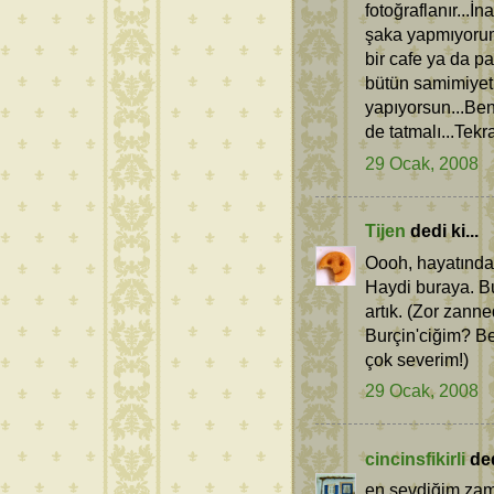
fotoğraflanır...
şaka yapmıyorum 
bir cafe ya da
bütün samimiyet
yapıyorsun...Ben
de tatmalı...Tekra
29 Ocak, 2008
Tijen
dedi ki...
Oooh, hayatında
Haydi buraya. Bu
artık. (Zor zanne
Burçin'ciğim? B
çok severim!)
29 Ocak, 2008
cincinsfikirli
ded
en sevdiğim zama