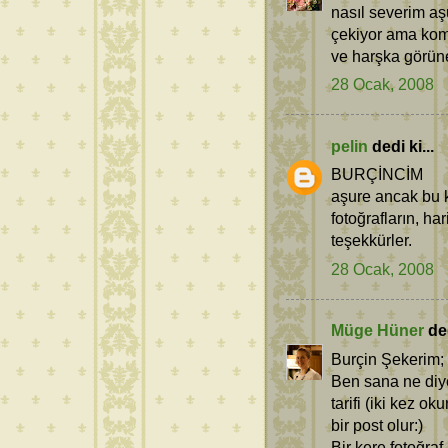
nasıl severim a
çekiyor ama kom
ve harşka görün
28 Ocak, 2008
pelin
dedi ki...
BURÇİNCİM
aşure ancak bu k
fotoğrafların, har
teşekkürler.
28 Ocak, 2008
Müge Hüner
ded
Burçin Şekerim;
Ben sana ne diy
tarifi (iki kez 
bir post olur:)
Bir kere fotoğra