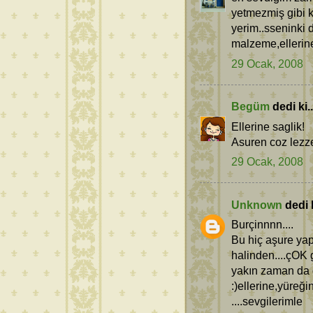
yetmezmiş gibi k
yerim..sseninki 
malzeme,ellerine
29 Ocak, 2008
Begüm
dedi ki..
Ellerine saglik!
Asuren coz lezzet
29 Ocak, 2008
Unknown
dedi k
Burçinnnn....
Bu hiç aşure ya
halinden....çOK 
yakın zaman da
:)ellerine,yüreği
....sevgilerimle