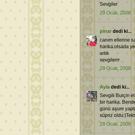
Sevgiler
29 Ocak, 2008
pinar
dedi ki...
canım ellerine s
harika.olsada y
artık
sevgilerrr
29 Ocak, 2008
Ayla
dedi ki...
Sevgili Burçin e
bir harika. Bende
günü aşure yapt
süpriz oldu:)Tek
29 Ocak, 2008