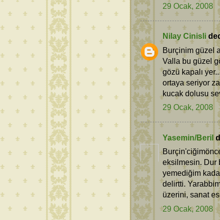
29 Ocak, 2008
Nilay Cinisli
dedi
Burçinim güzel 
Valla bu güzel g
gözü kapalı yer...
ortaya seriyor z
kucak dolusu sev
29 Ocak, 2008
Yasemin/Beril
d
Burçin'ciğimöncel
eksilmesin. Dur 
yemediğim kadar
delirtti. Yarabb
üzerini, sanat es
29 Ocak, 2008