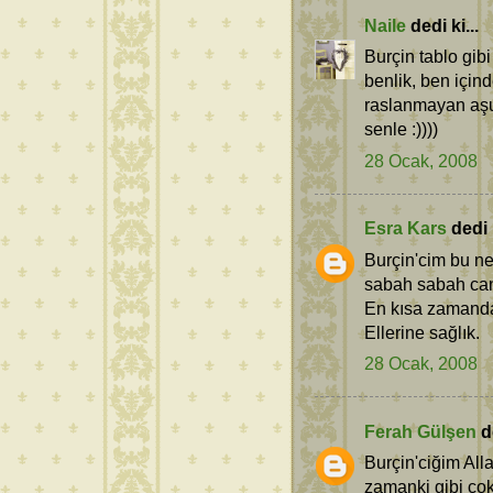
Naile
dedi ki...
Burçin tablo gibi
benlik, ben içi
raslanmayan aşu
senle :))))
28 Ocak, 2008
Esra Kars
dedi k
Burçin'cim bu ne
sabah sabah canı
En kısa zamanda
Ellerine sağlık.
28 Ocak, 2008
Ferah Gülşen
de
Burçin'ciğim All
zamanki gibi çok 