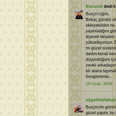
Bocuruk
dedi ki
Burçin'ciğim,
Birkaç gündür ol
ekleyebildim ne d
yayınladığını gö
diyerek tıkladım 
yükseltiyorsun. B
mı güzel süsleni
dedim kendi ken
düşündüğüm için 
zevkli arkadaşı
bir alana taşımal
Sevgilerimle...
29 Ocak, 2008
uygarimizlahay
Burçincim görünt
güzel yapılır, bu