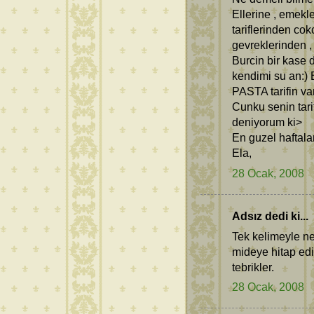
Ellerine , emekl
tariflerinden co
gevreklerinden ,
Burcin bir kase 
kendimi su an:)
PASTA tarifin va
Cunku senin tari
deniyorum ki>
En guzel haftalar
Ela,
28 Ocak, 2008
Adsız dedi ki...
Tek kelimeyle ne
mideye hitap edi
tebrikler.
28 Ocak, 2008