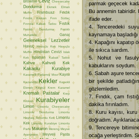
Ceviz
Brownie
Cheesecake
parmak geçecek kadar 
Dondurma
Ekmek
Elmalı
Bu annemin tabiridir.
Frambuaz
Fındık
Muffin
ifade eder.
Fındık Krokan
Fırın Sütlaç
Fıstık
Fırında Kabak Tatlısı
4. Tenceredeki suy
Fıstıklı Dondurma
Fıstıklı
kaynamaya başladığı 
Ganaj
Muhallebi
Geleneksel Lezzetler
4. Kapağını kapatıp ö
Havuç
Havuçlu Kek
Havuçlu
ile sıkıca sardım.
Hindistan Cevizi
Muffin
Islak
5. Nohut ve fasul
Ispahan
Kek
Kabak Tatlısı
Kahve
Kahveli Kek
kabuklarını soydum.
Kakaolu Kurabiye
6. Sabah aşure tencer
Kayısı
Karamelli Patlamış Mısır
Kekler
bir şekilde patladığı
Kazandibi
Kepekli
Ekmek
Keşkül
Krem Karamel
gözlemledim.
Kremalı Pastalar
Krep
7. Fındık, çam fıstı
Kurabiyeler
Krokan
dakika fırınladım.
Limon
Limonlu Cheesecake
8. Kuru kayısı, kuru
Limonlu Dondurma
Limonlu
Limonlu
Haşhaş Tohumlu Kek
doğradım. Ayıklanacak
Kek
Limonlu Kurabiye
Limonlu
9. Tencereye bitimin
Makaron
Parfe
Mereng
Meyve
Meyveli Pasta
ocağa yerleştirdim. S
Aranjmanı