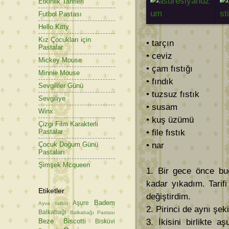
Etkinlik Tarifleri
Futbol Pastası
Hello Kitty
Kız Çocukları için
• tarçın
Pastalar
• ceviz
Mickey Mouse
• çam fıstığı
Minnie Mouse
• fındık
Sevgililer Günü
• tuzsuz fıstık
Sevgiliye
• susam
Winx
• kuş üzümü
Çizgi Film Karakterli
• file fıstık
Pastalar
• nar
Çocuk Doğum Günü
Pastaları
Şimşek Mcqueen
1. Bir gece önce bu
kadar yıkadım. Tarif
Etiketler
değiştirdim.
Badem
Aşure
Ayva tatlısı
2. Pirinci de aynı şe
Balkabağı
Balkabağı Pastası
Beze
Biscotti
3. İkisini birlikte 
Bisküvi