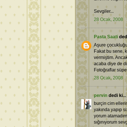
Sevgiler...
28 Ocak, 2008
Pasta Saati
dedi
Aşure çocukluğumd
Fakat bu sene, 
vermiştim. Ancak
acaba diye de 
Fotoğraflar süper
28 Ocak, 2008
pervin
dedi ki...
burçin cim eller
yakında yapıp s
yorum atamadım 
sığınıyorum sevg