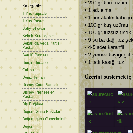
• 200 gr kuru üzüm
Kategoriler
• 1 ad. elma
1 Yaş Cupcake
• 1 portakalın kabuğu
1 Yaş Pastası
• 100 gr kuş üzümü
Baby Shower
• 100 gr tuzsuz fıstık 
Bebek Kurabiyeleri
• 9 su bardağı toz şe
Bekarlığa Veda Partisi
• 4-5 adet karanfil
Pastası
• 2 yemek kaşığı gül
Ben10 Pastası
• 1 tatlı kaşığı tuz
Burçin Birdane
Caillou
Üzerini süslemek içi
Deniz Temalı
Disney Cars Pastası
Disney Prensesleri
Pastası
Diş Buğdayı
Doğum Günü Pastaları
Doğum günü Cupcakeleri
Düğün