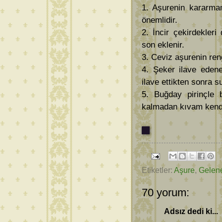
1. Aşurenin kararmam
önemlidir.
2. İncir çekirdekleri
son eklenir.
3. Ceviz aşurenin reng
4. Şeker ilave eden
ilave ettikten sonra s
5. Buğday pirinçle bi
kalmadan kıvam kendi
Etiketler:
Aşure
,
Gelene
70 yorum:
Adsız dedi ki...