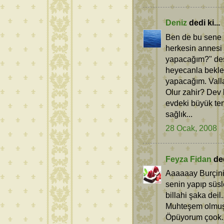
Deniz
dedi ki...
Ben de bu sene 
herkesin annesi 
yapacağım?" des
heyecanla bekled
yapacağım. Valla
Olur zahir? Dev 
evdeki büyük ten
sağlık...
28 Ocak, 2008
Feyza Fidan
ded
Aaaaaay Burçini
senin yapıp süs
billahi şaka deil..
Muhteşem olmuş c
Öpüyorum çook.