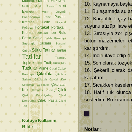
Muffin
Mudcake
Muz
Muzlu
10. Kaynamaya başlayı
Mısır
Muffin
Muzlu Pasta
11. Bu aşamada su aza
Ekmeği
Mısır Gevreği
Pastacı
Pandispanya
Parfe
12. Karanfili 1 çay 
Kreması
Pelte
Peynirli
suyunu süzüp ilave et
Portakal
Portakallı
Poğaça
13. Sırasıyla zor pi
Krema
Rulo
Portakallı Tart
Pasta
Sable
Sable Kurabiye
bütün malzemeleri ek
Susam
Supangle
Susamlı
karıştırdım.
Sütlü Tatlılar
Tartlar
Çubuk
14. İnciri ilave edip 
Tatlılar
Tiramisu
15. Son olarak tozşeke
Topkek
Truff
Trifle
Tuzlu Kek
Tuzlular
Vişne
Çatal
Çatlak
16. Şekerli olarak d
Çikolata
Kurabiye
Çikolata
kapattım.
Salamı
Çikolatalı Cevizli Kek
17. Sıcakken kaselere
Çikolatalı
Çikolatalı Cupcake
Çilek
Kek
Çikolatalı Puding
18. Hafif ılık olunc
Çilek Kurabiyeler
Çilekli
süsledim. Bu kısımda
Çilekli Pasta
Dondurma
Çilekli
Tart
Kötüye Kullanım
Bildir
Notlar :