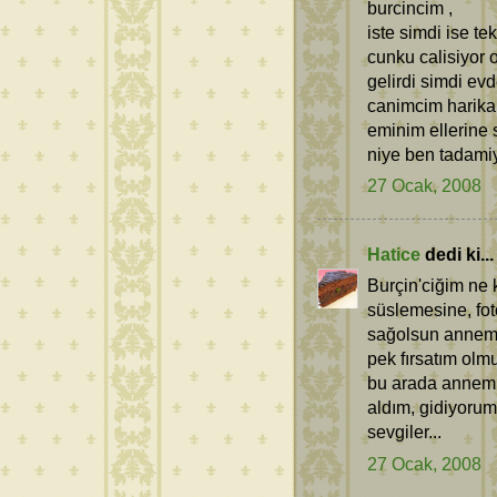
burcincim ,
iste simdi ise t
cunku calisiyor
gelirdi simdi e
canimcim harik
eminim ellerine
niye ben tadamiy
27 Ocak, 2008
Hatice
dedi ki...
Burçin'ciğim ne 
süslemesine, fot
sağolsun annem 
pek fırsatım olm
bu arada annemin 
aldım, gidiyorum
sevgiler...
27 Ocak, 2008