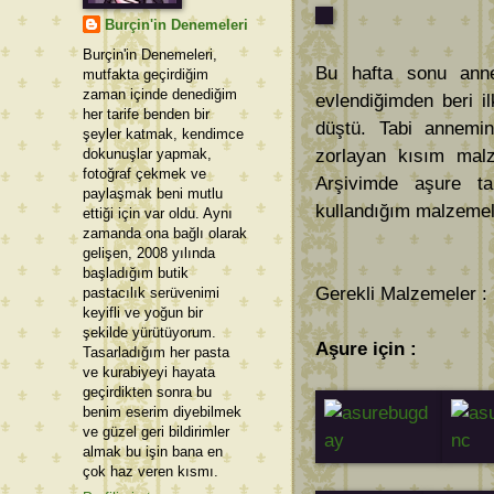
Burçin'in Denemeleri
Burçin'in Denemeleri,
Bu hafta sonu anne
mutfakta geçirdiğim
zaman içinde denediğim
evlendiğimden beri i
her tarife benden bir
düştü. Tabi annemin
şeyler katmak, kendimce
dokunuşlar yapmak,
zorlayan kısım malz
fotoğraf çekmek ve
Arşivimde aşure tar
paylaşmak beni mutlu
kullandığım malzemele
ettiği için var oldu. Aynı
zamanda ona bağlı olarak
gelişen, 2008 yılında
başladığım butik
Gerekli Malzemeler : 
pastacılık serüvenimi
keyifli ve yoğun bir
şekilde yürütüyorum.
Aşure için :
Tasarladığım her pasta
ve kurabiyeyi hayata
geçirdikten sonra bu
benim eserim diyebilmek
ve güzel geri bildirimler
almak bu işin bana en
çok haz veren kısmı.