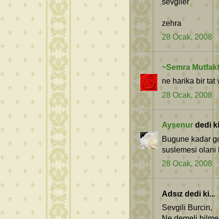
sevgiler
zehra
28 Ocak, 2008
~Semra Mutfak
ne harika bir tat 
28 Ocak, 2008
Ayşenur
dedi ki.
Bugune kadar go
suslemesi olani b
28 Ocak, 2008
Adsız dedi ki...
Sevgili Burcin,
Ne demeli bilmem