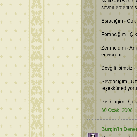
Naile - Keşke di
sevenlerdenim se
Esracığım - Çok
Ferahcığım - Çı
Zerrinciğim - Am
ediyorum.
Sevgili isimsiz -
Sevdacığım - Üz
teşekkür ediyor
Pelinciğim - Çok
30 Ocak, 2008
Burçin'in Dene