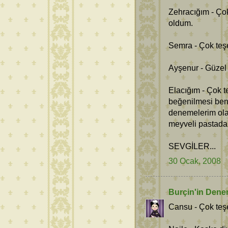
Zehracığım - Çok
oldum.
Semra - Çok teş
Ayşenur - Güzel 
Elacığım - Çok t
beğenilmesi ben
denemelerim ola
meyveli pastadak
SEVGİLER...
30 Ocak, 2008
Burçin'in Dene
Cansu - Çok teşe