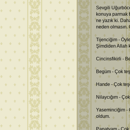
Sevgili Uğurböce
konuya parmak ba
ne yazık ki. Dah
neden olmasın. 
Tijenciğim - Öyle
Şimdiden Allah 
Cincinsfikirli -
Begüm - Çok teş
Hande - Çok teş
Nilaycığım - Çok
Yaseminciğim - 
oldum.
Papatyam - Çok t