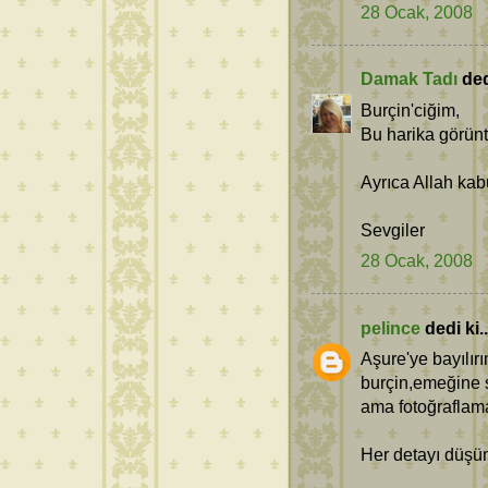
28 Ocak, 2008
Damak Tadı
dedi
Burçin'ciğim,
Bu harika görüntü
Ayrıca Allah kabu
Sevgiler
28 Ocak, 2008
pelince
dedi ki..
Aşure'ye bayılır
burçin,emeğine 
ama fotoğraflama
Her detayı düşün