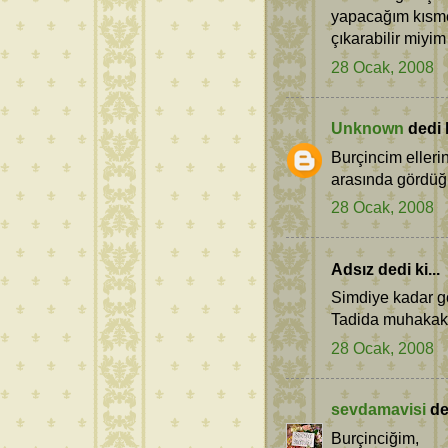
yapacağım kısme
çıkarabilir miyim
28 Ocak, 2008
Unknown
dedi k
Burçincim elleri
arasında gördüğü
28 Ocak, 2008
Adsız dedi ki...
Simdiye kadar gö
Tadida muhakak h
28 Ocak, 2008
sevdamavisi
ded
Burçinciğim,