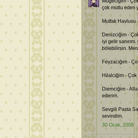
Mügeciğim - Çok
çok mutlu eden 
Mutfak Havlusu -
Denizciğim - Ço
iyi gelir sanırı
bölebilirsin. Me
Feyzacığım - Ço
Hilalciğim - Çok
Diemciğim - Alla
ederim.
Sevgili Pasta Sa
sevindim.
30 Ocak, 2008