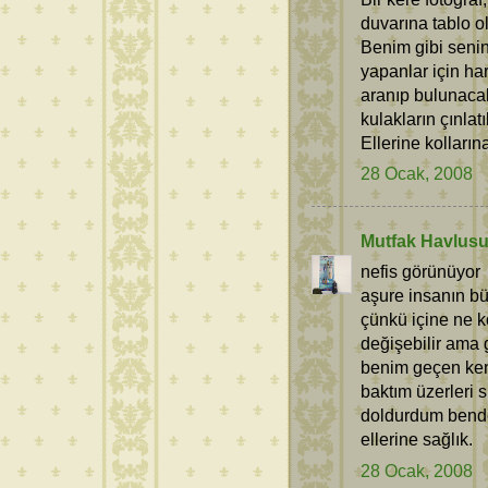
duvarına tablo ol
Benim gibi senin
yapanlar için har
aranıp bulunacak
kulakların çınlatı
Ellerine kolların
28 Ocak, 2008
Mutfak Havlus
nefis görünüyor
aşure insanın bü
çünkü içine ne k
değişebilir ama g
benim geçen ken
baktım üzerleri
doldurdum bende
ellerine sağlık.
28 Ocak, 2008