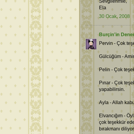
Sevgilerimle,
Ela
30 Ocak, 2008
Burçin'in Dene
Pervin - Çok teş
Gülcüğüm - Amin
Pelin - Çok teşe
Pınar - Çok teşe
yapabilirsin.
Ayla - Allah kab
Elvancığım - Öyl
çok teşekkür ede
bırakmanı diliyo