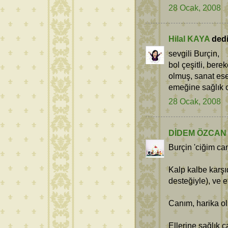
28 Ocak, 2008
Hilal KAYA
dedi 
sevgili Burçin,
bol çeşitli, bere
olmuş, sanat ese
emeğine sağlık ca
28 Ocak, 2008
DİDEM ÖZCAN
Burçin 'ciğim ca
Kalp kalbe karşı
desteğiyle), ve e
Canım, harika ol
Ellerine sağlık c