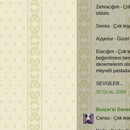
Zehracığım - Çok
oldum.
Semra - Çok teş
Ayşenur - Güzel 
Elacığım - Çok t
beğenilmesi ben
denemelerim ola
meyveli pastadak
SEVGİLER...
30 Ocak, 2008
Burçin'in Dene
Cansu - Çok teşe