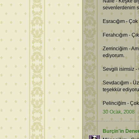
Naile - Keşke di
sevenlerdenim se
Esracığım - Çok
Ferahcığım - Çı
Zerrinciğim - Am
ediyorum.
Sevgili isimsiz -
Sevdacığım - Üz
teşekkür ediyor
Pelinciğim - Çok
30 Ocak, 2008
Burçin'in Dene