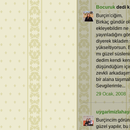
Bocuruk
dedi ki
Burçin'ciğim,
Birkaç gündür ol
ekleyebildim ne d
yayınladığını gö
diyerek tıkladım 
yükseltiyorsun. B
mı güzel süsleni
dedim kendi ken
düşündüğüm için 
zevkli arkadaşı
bir alana taşımal
Sevgilerimle...
29 Ocak, 2008
uygarimizlahay
Burçincim görünt
güzel yapılır, bu