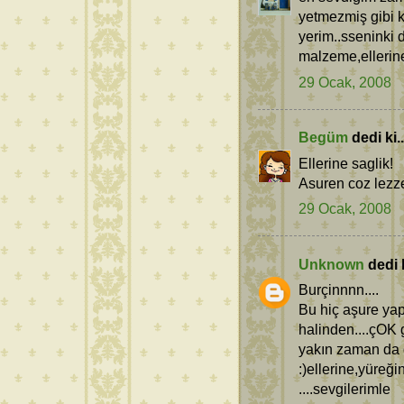
yetmezmiş gibi k
yerim..sseninki 
malzeme,ellerine
29 Ocak, 2008
Begüm
dedi ki..
Ellerine saglik!
Asuren coz lezzet
29 Ocak, 2008
Unknown
dedi k
Burçinnnn....
Bu hiç aşure ya
halinden....çOK 
yakın zaman da
:)ellerine,yüreği
....sevgilerimle