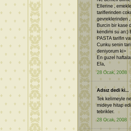
Ellerine , emekl
tariflerinden co
gevreklerinden ,
Burcin bir kase 
kendimi su an:)
PASTA tarifin va
Cunku senin tari
deniyorum ki>
En guzel haftalar
Ela,
28 Ocak, 2008
Adsız dedi ki...
Tek kelimeyle ne
mideye hitap edi
tebrikler.
28 Ocak, 2008