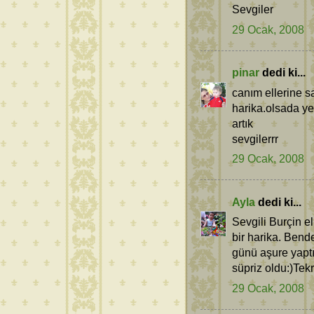
Sevgiler
29 Ocak, 2008
pinar
dedi ki...
canım ellerine s
harika.olsada y
artık
sevgilerrr
29 Ocak, 2008
Ayla
dedi ki...
Sevgili Burçin e
bir harika. Bende
günü aşure yapt
süpriz oldu:)Tek
29 Ocak, 2008