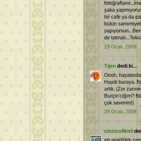
fotoğraflanır...
şaka yapmıyorum 
bir cafe ya da
bütün samimiyet
yapıyorsun...Ben
de tatmalı...Tekra
29 Ocak, 2008
Tijen
dedi ki...
Oooh, hayatında
Haydi buraya. Bu
artık. (Zor zanne
Burçin'ciğim? B
çok severim!)
29 Ocak, 2008
cincinsfikirli
ded
en sevdiğim zama