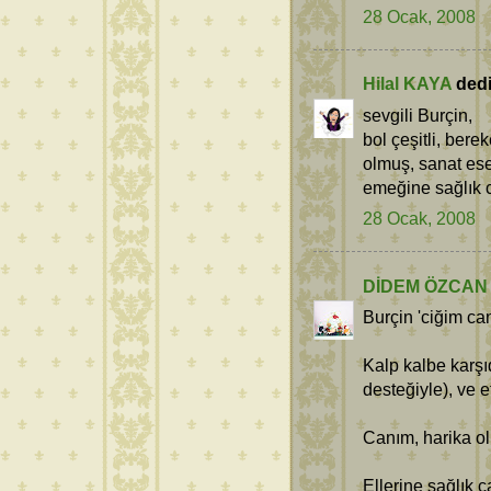
28 Ocak, 2008
Hilal KAYA
dedi 
sevgili Burçin,
bol çeşitli, bere
olmuş, sanat ese
emeğine sağlık ca
28 Ocak, 2008
DİDEM ÖZCAN
Burçin 'ciğim ca
Kalp kalbe karşı
desteğiyle), ve e
Canım, harika ol
Ellerine sağlık c