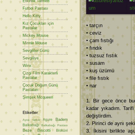
Etkinlik Tarifleri
Futbol Pastası
Hello Kitty
Kız Çocukları için
• tarçın
Pastalar
• ceviz
Mickey Mouse
• çam fıstığı
Minnie Mouse
• fındık
Sevgililer Günü
• tuzsuz fıstık
Sevgiliye
• susam
Winx
• kuş üzümü
Çizgi Film Karakterli
• file fıstık
Pastalar
• nar
Çocuk Doğum Günü
Pastaları
Şimşek Mcqueen
1. Bir gece önce bu
kadar yıkadım. Tarif
Etiketler
değiştirdim.
Badem
Aşure
Ayva tatlısı
2. Pirinci de aynı şe
Balkabağı
Balkabağı Pastası
Beze
Biscotti
3. İkisini birlikte 
Bisküvi