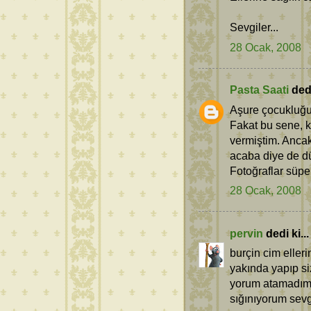
Sevgiler...
28 Ocak, 2008
Pasta Saati
dedi
Aşure çocukluğumd
Fakat bu sene, 
vermiştim. Ancak
acaba diye de 
Fotoğraflar süper
28 Ocak, 2008
pervin
dedi ki...
burçin cim eller
yakında yapıp s
yorum atamadım 
sığınıyorum sevg