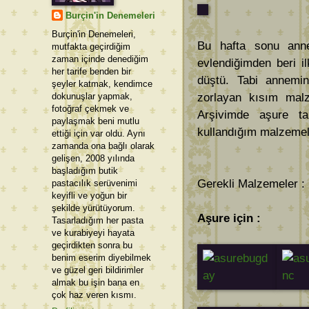
Burçin'in Denemeleri
Burçin'in Denemeleri,
Bu hafta sonu anne
mutfakta geçirdiğim
zaman içinde denediğim
evlendiğimden beri i
her tarife benden bir
düştü. Tabi annemin
şeyler katmak, kendimce
dokunuşlar yapmak,
zorlayan kısım malz
fotoğraf çekmek ve
Arşivimde aşure tar
paylaşmak beni mutlu
kullandığım malzemele
ettiği için var oldu. Aynı
zamanda ona bağlı olarak
gelişen, 2008 yılında
başladığım butik
Gerekli Malzemeler : 
pastacılık serüvenimi
keyifli ve yoğun bir
şekilde yürütüyorum.
Aşure için :
Tasarladığım her pasta
ve kurabiyeyi hayata
geçirdikten sonra bu
benim eserim diyebilmek
ve güzel geri bildirimler
almak bu işin bana en
çok haz veren kısmı.