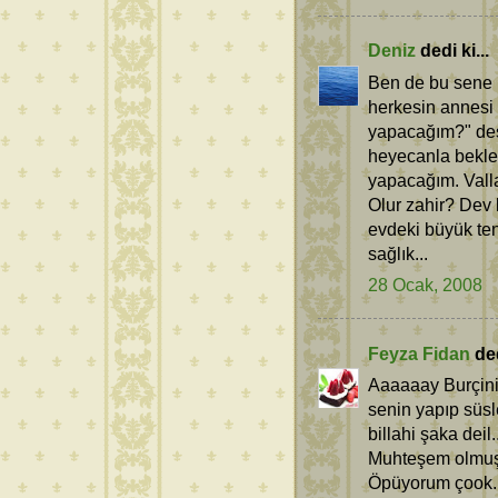
Deniz
dedi ki...
Ben de bu sene 
herkesin annesi 
yapacağım?" des
heyecanla bekled
yapacağım. Valla
Olur zahir? Dev 
evdeki büyük ten
sağlık...
28 Ocak, 2008
Feyza Fidan
ded
Aaaaaay Burçini
senin yapıp süs
billahi şaka deil..
Muhteşem olmuş c
Öpüyorum çook.