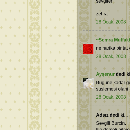
sevgiler
zehra
28 Ocak, 2008
~Semra Mutfak
ne harika bir tat 
28 Ocak, 2008
Ayşenur
dedi ki.
Bugune kadar go
suslemesi olani b
28 Ocak, 2008
Adsız dedi ki...
Sevgili Burcin,
Ne demeli bilmem