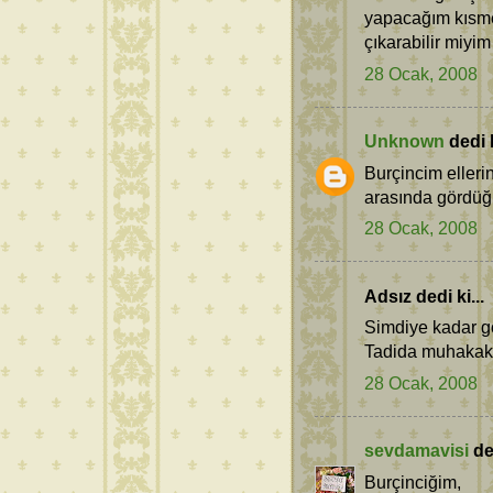
yapacağım kısme
çıkarabilir miyim
28 Ocak, 2008
Unknown
dedi k
Burçincim elleri
arasında gördüğü
28 Ocak, 2008
Adsız dedi ki...
Simdiye kadar gö
Tadida muhakak h
28 Ocak, 2008
sevdamavisi
ded
Burçinciğim,