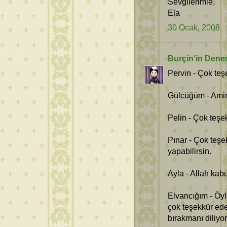
Sevgilerimle,
Ela
30 Ocak, 2008
Burçin'in Dene
Pervin - Çok teş
Gülcüğüm - Amin
Pelin - Çok teşe
Pınar - Çok teşe
yapabilirsin.
Ayla - Allah kab
Elvancığım - Öyl
çok teşekkür ede
bırakmanı diliyo