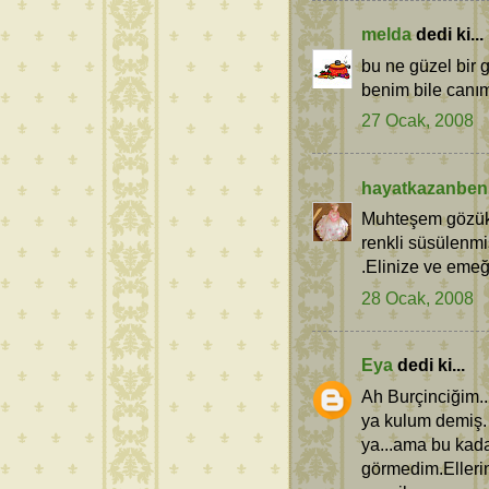
melda
dedi ki...
bu ne güzel bir 
benim bile canım 
27 Ocak, 2008
hayatkazanben
Muhteşem gözükü
renkli süsülenm
.Elinize ve emeği
28 Ocak, 2008
Eya
dedi ki...
Ah Burçinciğim.
ya kulum demiş. 
ya...ama bu kad
görmedim.Ellerin