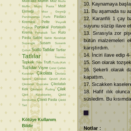
Muffin
Mudcake
Muz
Muzlu
10. Kaynamaya başlayı
Mısır
Muffin
Muzlu Pasta
11. Bu aşamada su aza
Ekmeği
Mısır Gevreği
Pastacı
Pandispanya
Parfe
12. Karanfili 1 çay 
Kreması
Pelte
Peynirli
suyunu süzüp ilave et
Portakal
Portakallı
Poğaça
13. Sırasıyla zor pi
Krema
Rulo
Portakallı Tart
Pasta
Sable
Sable Kurabiye
bütün malzemeleri ek
Susam
Supangle
Susamlı
karıştırdım.
Sütlü Tatlılar
Tartlar
Çubuk
14. İnciri ilave edip 
Tatlılar
Tiramisu
15. Son olarak tozşeke
Topkek
Truff
Trifle
Tuzlu Kek
Tuzlular
Vişne
Çatal
Çatlak
16. Şekerli olarak d
Çikolata
Kurabiye
Çikolata
kapattım.
Salamı
Çikolatalı Cevizli Kek
17. Sıcakken kaselere
Çikolatalı
Çikolatalı Cupcake
Çilek
Kek
Çikolatalı Puding
18. Hafif ılık olunc
Çilek Kurabiyeler
Çilekli
süsledim. Bu kısımda
Çilekli Pasta
Dondurma
Çilekli
Tart
Kötüye Kullanım
Bildir
Notlar :