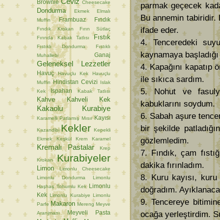
Ceviz
Brownie
Cheesecake
parmak geçecek kadar 
Dondurma
Ekmek
Elmalı
Bu annemin tabiridir.
Frambuaz
Fındık
Muffin
ifade eder.
Fındık Krokan
Fırın Sütlaç
Fıstık
Fırında Kabak Tatlısı
4. Tenceredeki suy
Fıstıklı Dondurma
Fıstıklı
kaynamaya başladığı 
Ganaj
Muhallebi
Geleneksel Lezzetler
4. Kapağını kapatıp ö
Havuç
Havuçlu Kek
Havuçlu
ile sıkıca sardım.
Hindistan Cevizi
Muffin
Islak
5. Nohut ve fasul
Ispahan
Kek
Kabak Tatlısı
Kahve
Kahveli Kek
kabuklarını soydum.
Kakaolu Kurabiye
6. Sabah aşure tencer
Kayısı
Karamelli Patlamış Mısır
Kekler
bir şekilde patladığı
Kazandibi
Kepekli
Ekmek
Keşkül
Krem Karamel
gözlemledim.
Kremalı Pastalar
Krep
7. Fındık, çam fıstı
Kurabiyeler
Krokan
dakika fırınladım.
Limon
Limonlu Cheesecake
8. Kuru kayısı, kuru
Limonlu Dondurma
Limonlu
Limonlu
Haşhaş Tohumlu Kek
doğradım. Ayıklanacak
Kek
Limonlu Kurabiye
Limonlu
9. Tencereye bitimin
Makaron
Parfe
Mereng
Meyve
Meyveli Pasta
ocağa yerleştirdim. S
Aranjmanı