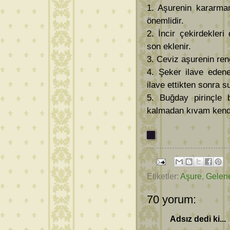
1. Aşurenin kararmam
önemlidir.
2. İncir çekirdekleri
son eklenir.
3. Ceviz aşurenin reng
4. Şeker ilave eden
ilave ettikten sonra s
5. Buğday pirinçle bi
kalmadan kıvam kendi
Etiketler:
Aşure
,
Gelene
70 yorum:
Adsız dedi ki...