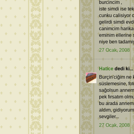
burcincim ,
iste simdi ise t
cunku calisiyor
gelirdi simdi e
canimcim harik
eminim ellerine
niye ben tadamiy
27 Ocak, 2008
Hatice
dedi ki...
Burçin'ciğim ne 
süslemesine, fot
sağolsun annem 
pek fırsatım olm
bu arada annemin 
aldım, gidiyorum
sevgiler...
27 Ocak, 2008