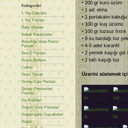
• 200 gr kuru üzüm
Kategoriler
• 1 ad. elma
1 Yaş Cupcake
• 1 portakalın kabuğu
1 Yaş Pastası
• 100 gr kuş üzümü
Baby Shower
• 100 gr tuzsuz fıstık 
Bebek Kurabiyeleri
• 9 su bardağı toz şe
Bekarlığa Veda Partisi
• 4-5 adet karanfil
Pastası
• 2 yemek kaşığı gül
Ben10 Pastası
• 1 tatlı kaşığı tuz
Burçin Birdane
Caillou
Üzerini süslemek içi
Deniz Temalı
Disney Cars Pastası
Disney Prensesleri
Pastası
Diş Buğdayı
Doğum Günü Pastaları
Doğum günü Cupcakeleri
Düğün