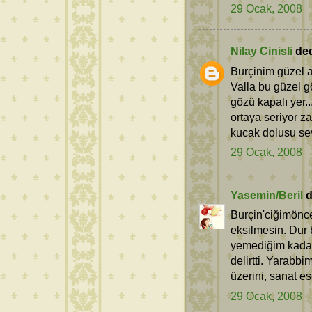
29 Ocak, 2008
Nilay Cinisli
dedi
Burçinim güzel 
Valla bu güzel g
gözü kapalı yer...
ortaya seriyor z
kucak dolusu sev
29 Ocak, 2008
Yasemin/Beril
d
Burçin'ciğimöncel
eksilmesin. Dur 
yemediğim kadar
delirtti. Yarabb
üzerini, sanat es
29 Ocak, 2008