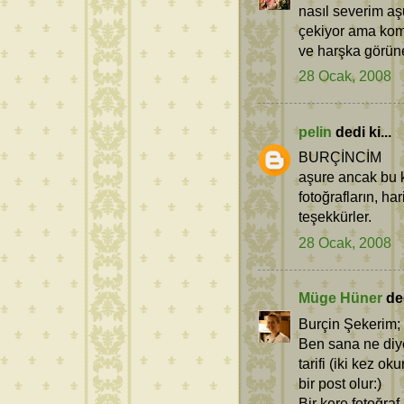
nasıl severim a
çekiyor ama kom
ve harşka görün
28 Ocak, 2008
pelin
dedi ki...
BURÇİNCİM
aşure ancak bu k
fotoğrafların, har
teşekkürler.
28 Ocak, 2008
Müge Hüner
ded
Burçin Şekerim;
Ben sana ne diy
tarifi (iki kez 
bir post olur:)
Bir kere fotoğra