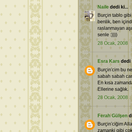
Naile
dedi ki...
Burçin tablo gibi
benlik, ben içi
raslanmayan aşu
senle :))))
28 Ocak, 2008
Esra Kars
dedi k
Burçin'cim bu ne
sabah sabah canı
En kısa zamanda
Ellerine sağlık.
28 Ocak, 2008
Ferah Gülşen
de
Burçin'ciğim All
zamanki gibi çok 