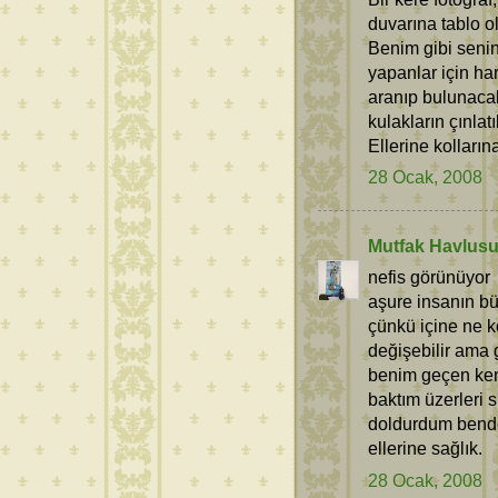
duvarına tablo ol
Benim gibi senin
yapanlar için har
aranıp bulunacak
kulakların çınlatı
Ellerine kolların
28 Ocak, 2008
Mutfak Havlus
nefis görünüyor
aşure insanın bü
çünkü içine ne k
değişebilir ama g
benim geçen ken
baktım üzerleri
doldurdum bende
ellerine sağlık.
28 Ocak, 2008