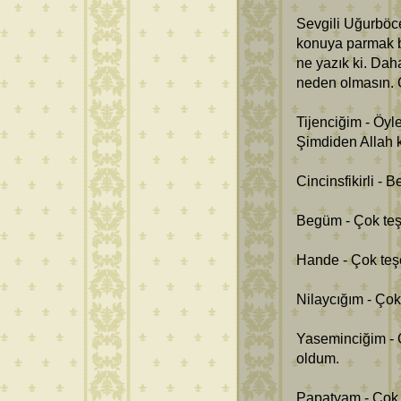
Sevgili Uğurböce
konuya parmak ba
ne yazık ki. Dah
neden olmasın. 
Tijenciğim - Öyle
Şimdiden Allah 
Cincinsfikirli -
Begüm - Çok teş
Hande - Çok teş
Nilaycığım - Çok
Yaseminciğim - 
oldum.
Papatyam - Çok t