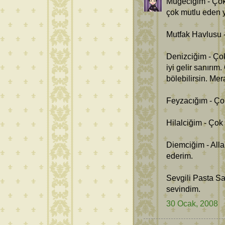
Mügeciğim - Çok
çok mutlu eden 
Mutfak Havlusu -
Denizciğim - Ço
iyi gelir sanırı
bölebilirsin. Me
Feyzacığım - Ço
Hilalciğim - Çok
Diemciğim - Alla
ederim.
Sevgili Pasta Sa
sevindim.
30 Ocak, 2008