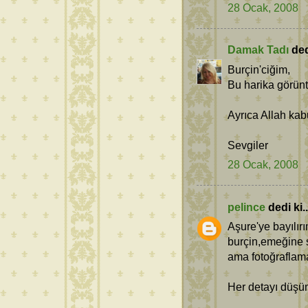
28 Ocak, 2008
Damak Tadı
dedi
Burçin'ciğim,
Bu harika görüntü
Ayrıca Allah kabu
Sevgiler
28 Ocak, 2008
pelince
dedi ki..
Aşure'ye bayılır
burçin,emeğine 
ama fotoğraflama
Her detayı düşün