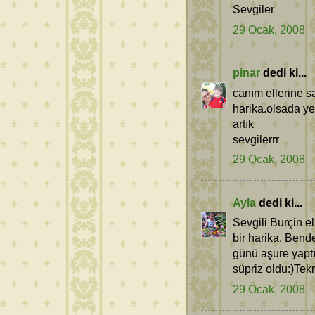
Sevgiler
29 Ocak, 2008
pinar
dedi ki...
canım ellerine s
harika.olsada y
artık
sevgilerrr
29 Ocak, 2008
Ayla
dedi ki...
Sevgili Burçin e
bir harika. Bende
günü aşure yapt
süpriz oldu:)Tek
29 Ocak, 2008