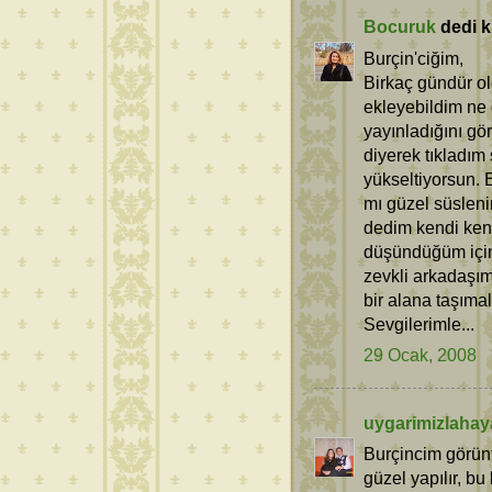
Bocuruk
dedi ki
Burçin'ciğim,
Birkaç gündür ol
ekleyebildim ne d
yayınladığını gö
diyerek tıkladım 
yükseltiyorsun. B
mı güzel süsleni
dedim kendi ken
düşündüğüm için 
zevkli arkadaşı
bir alana taşımal
Sevgilerimle...
29 Ocak, 2008
uygarimizlahay
Burçincim görünt
güzel yapılır, bu