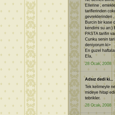
Ellerine , emekl
tariflerinden co
gevreklerinden ,
Burcin bir kase 
kendimi su an:)
PASTA tarifin va
Cunku senin tari
deniyorum ki>
En guzel haftalar
Ela,
28 Ocak, 2008
Adsız dedi ki...
Tek kelimeyle ne
mideye hitap edi
tebrikler.
28 Ocak, 2008