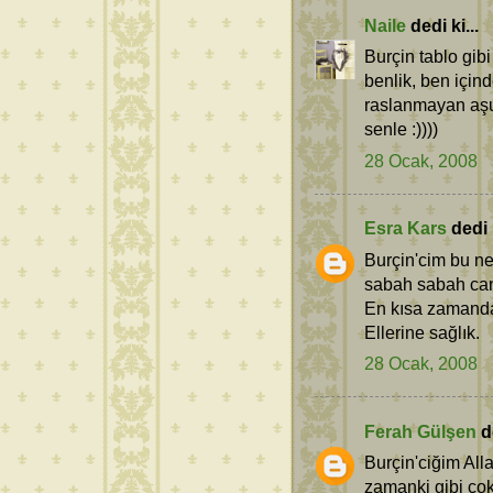
Naile
dedi ki...
Burçin tablo gibi
benlik, ben içi
raslanmayan aşu
senle :))))
28 Ocak, 2008
Esra Kars
dedi k
Burçin'cim bu ne
sabah sabah canı
En kısa zamanda
Ellerine sağlık.
28 Ocak, 2008
Ferah Gülşen
de
Burçin'ciğim All
zamanki gibi çok 