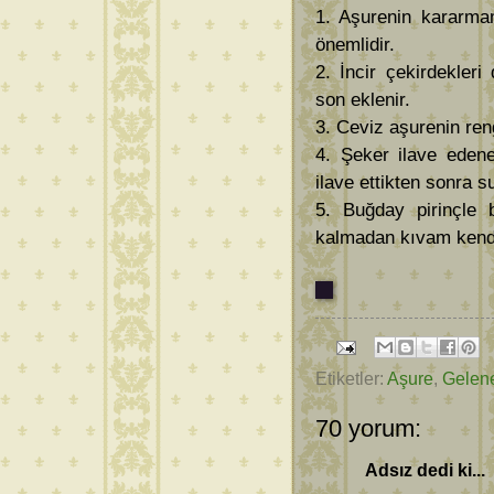
1. Aşurenin kararmam
önemlidir.
2. İncir çekirdekleri
son eklenir.
3. Ceviz aşurenin reng
4. Şeker ilave eden
ilave ettikten sonra s
5. Buğday pirinçle bi
kalmadan kıvam kendi
Etiketler:
Aşure
,
Gelene
70 yorum:
Adsız dedi ki...