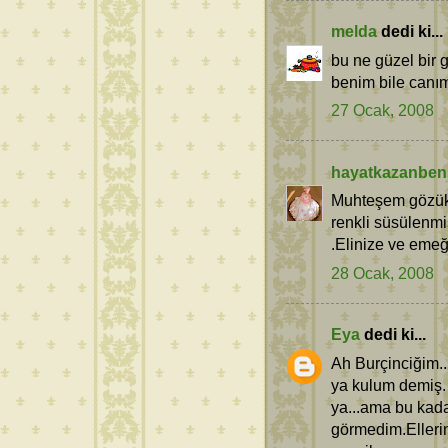
melda
dedi ki...
bu ne güzel bir 
benim bile canım 
27 Ocak, 2008
hayatkazanben
Muhteşem gözükü
renkli süsülenm
.Elinize ve emeği
28 Ocak, 2008
Eya
dedi ki...
Ah Burçinciğim.
ya kulum demiş. 
ya...ama bu kad
görmedim.Ellerin