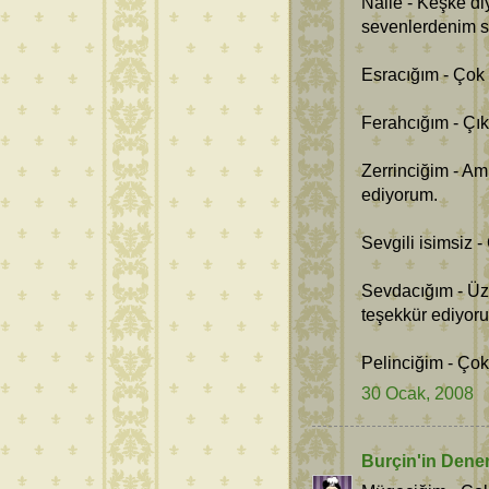
Naile - Keşke di
sevenlerdenim se
Esracığım - Çok
Ferahcığım - Çı
Zerrinciğim - Am
ediyorum.
Sevgili isimsiz -
Sevdacığım - Üz
teşekkür ediyor
Pelinciğim - Çok
30 Ocak, 2008
Burçin'in Dene