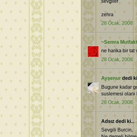
sevgiler
zehra
28 Ocak, 2008
~Semra Mutfak
ne harika bir tat 
28 Ocak, 2008
Ayşenur
dedi ki.
Bugune kadar go
suslemesi olani b
28 Ocak, 2008
Adsız dedi ki...
Sevgili Burcin,
Ne demeli bilmem