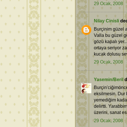
29 Ocak, 2008
Nilay Cinisli
dedi
Burçinim güzel 
Valla bu güzel g
gözü kapalı yer...
ortaya seriyor z
kucak dolusu sev
29 Ocak, 2008
Yasemin/Beril
d
Burçin'ciğimöncel
eksilmesin. Dur 
yemediğim kadar
delirtti. Yarabb
üzerini, sanat es
29 Ocak, 2008