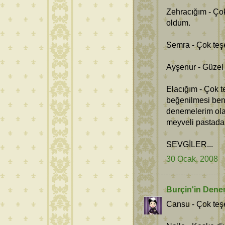
Zehracığım - Çok
oldum.
Semra - Çok teş
Ayşenur - Güzel 
Elacığım - Çok t
beğenilmesi ben
denemelerim ola
meyveli pastadak
SEVGİLER...
30 Ocak, 2008
Burçin'in Dene
Cansu - Çok teşe