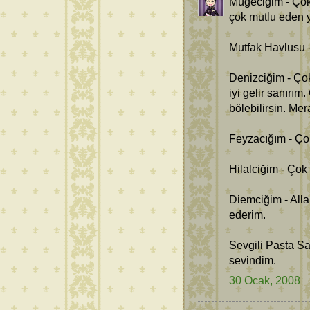
Mügeciğim - Çok
çok mutlu eden 
Mutfak Havlusu -
Denizciğim - Ço
iyi gelir sanırı
bölebilirsin. Me
Feyzacığım - Ço
Hilalciğim - Çok
Diemciğim - Alla
ederim.
Sevgili Pasta Sa
sevindim.
30 Ocak, 2008