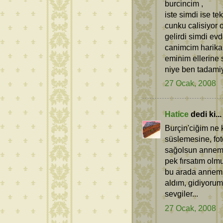
burcincim ,
iste simdi ise t
cunku calisiyor
gelirdi simdi e
canimcim harik
eminim ellerine
niye ben tadamiy
27 Ocak, 2008
Hatice
dedi ki...
Burçin'ciğim ne 
süslemesine, fot
sağolsun annem 
pek fırsatım olm
bu arada annemin 
aldım, gidiyorum
sevgiler...
27 Ocak, 2008