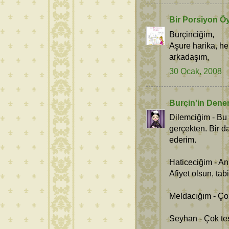
Bir Porsiyon Ö
Burçinciğim,
Aşure harika, hel
arkadaşım,
30 Ocak, 2008
Burçin'in Dene
Dilemciğim - Bu
gerçekten. Bir 
ederim.
Haticeciğim - An
Afiyet olsun, ta
Meldacığım - Ço
Seyhan - Çok te