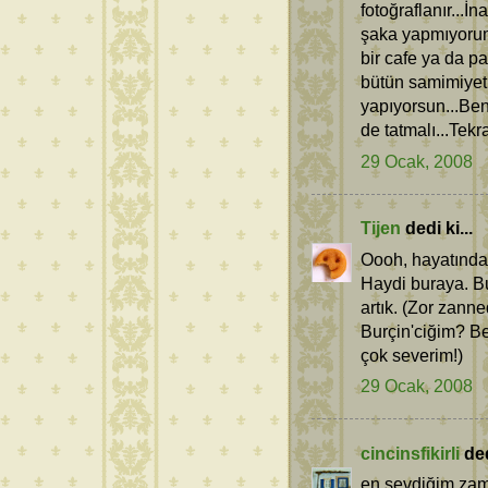
fotoğraflanır...
şaka yapmıyorum 
bir cafe ya da
bütün samimiyet
yapıyorsun...Ben
de tatmalı...Tekra
29 Ocak, 2008
Tijen
dedi ki...
Oooh, hayatında
Haydi buraya. Bu
artık. (Zor zanne
Burçin'ciğim? B
çok severim!)
29 Ocak, 2008
cincinsfikirli
ded
en sevdiğim zama