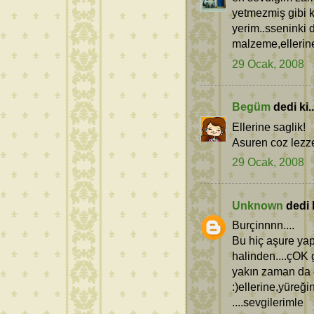
yetmezmiş gibi k
yerim..sseninki 
malzeme,ellerine
29 Ocak, 2008
Begüm
dedi ki..
Ellerine saglik!
Asuren coz lezzet
29 Ocak, 2008
Unknown
dedi k
Burçinnnn....
Bu hiç aşure ya
halinden....çOK 
yakın zaman da
:)ellerine,yüreği
....sevgilerimle