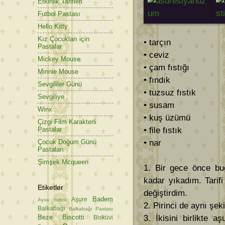
Etkinlik Tarifleri
Futbol Pastası
Hello Kitty
Kız Çocukları için
• tarçın
Pastalar
• ceviz
Mickey Mouse
• çam fıstığı
Minnie Mouse
• fındık
Sevgililer Günü
• tuzsuz fıstık
Sevgiliye
• susam
Winx
• kuş üzümü
Çizgi Film Karakterli
• file fıstık
Pastalar
• nar
Çocuk Doğum Günü
Pastaları
Şimşek Mcqueen
1. Bir gece önce bu
kadar yıkadım. Tarif
Etiketler
değiştirdim.
Badem
Aşure
Ayva tatlısı
2. Pirinci de aynı şe
Balkabağı
Balkabağı Pastası
Beze
Biscotti
3. İkisini birlikte 
Bisküvi