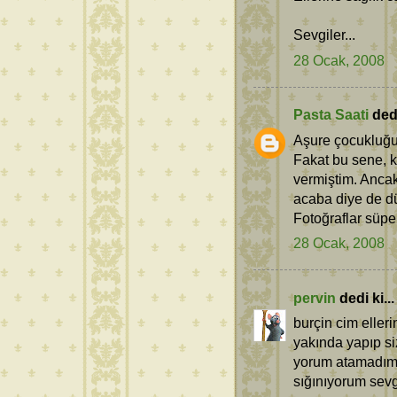
Sevgiler...
28 Ocak, 2008
Pasta Saati
dedi
Aşure çocukluğumd
Fakat bu sene, 
vermiştim. Ancak
acaba diye de 
Fotoğraflar süper
28 Ocak, 2008
pervin
dedi ki...
burçin cim eller
yakında yapıp s
yorum atamadım 
sığınıyorum sevg