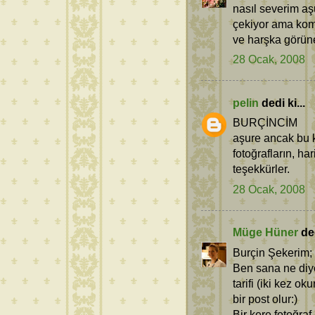
nasıl severim a
çekiyor ama kom
ve harşka görün
28 Ocak, 2008
pelin
dedi ki...
BURÇİNCİM
aşure ancak bu k
fotoğrafların, har
teşekkürler.
28 Ocak, 2008
Müge Hüner
ded
Burçin Şekerim;
Ben sana ne diy
tarifi (iki kez 
bir post olur:)
Bir kere fotoğra