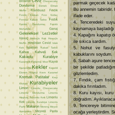
Ceviz
Brownie
Cheesecake
parmak geçecek kadar 
Dondurma
Ekmek
Elmalı
Bu annemin tabiridir.
Frambuaz
Fındık
Muffin
ifade eder.
Fındık Krokan
Fırın Sütlaç
Fıstık
Fırında Kabak Tatlısı
4. Tenceredeki suy
Fıstıklı Dondurma
Fıstıklı
kaynamaya başladığı 
Ganaj
Muhallebi
Geleneksel Lezzetler
4. Kapağını kapatıp ö
Havuç
Havuçlu Kek
Havuçlu
ile sıkıca sardım.
Hindistan Cevizi
Muffin
Islak
5. Nohut ve fasul
Ispahan
Kek
Kabak Tatlısı
Kahve
Kahveli Kek
kabuklarını soydum.
Kakaolu Kurabiye
6. Sabah aşure tencer
Kayısı
Karamelli Patlamış Mısır
Kekler
bir şekilde patladığı
Kazandibi
Kepekli
Ekmek
Keşkül
Krem Karamel
gözlemledim.
Kremalı Pastalar
Krep
7. Fındık, çam fıstı
Kurabiyeler
Krokan
dakika fırınladım.
Limon
Limonlu Cheesecake
8. Kuru kayısı, kuru
Limonlu Dondurma
Limonlu
Limonlu
Haşhaş Tohumlu Kek
doğradım. Ayıklanacak
Kek
Limonlu Kurabiye
Limonlu
9. Tencereye bitimin
Makaron
Parfe
Mereng
Meyve
Meyveli Pasta
ocağa yerleştirdim. S
Aranjmanı