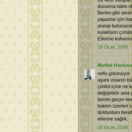
duvarına tablo ol
Benim gibi senin
yapanlar için har
aranıp bulunacak
kulakların çınlatı
Ellerine kolların
28 Ocak, 2008
Mutfak Havlus
nefis görünüyor
aşure insanın bü
çünkü içine ne k
değişebilir ama g
benim geçen ken
baktım üzerleri
doldurdum bende
ellerine sağlık.
28 Ocak, 2008