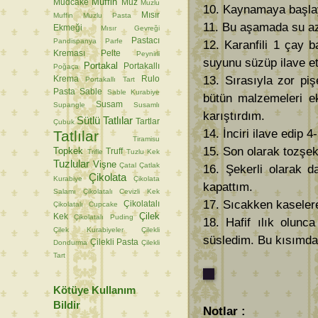
Muffin
Mudcake
Muz
Muzlu
10. Kaynamaya başlayı
Mısır
Muffin
Muzlu Pasta
11. Bu aşamada su aza
Ekmeği
Mısır Gevreği
Pastacı
Pandispanya
Parfe
12. Karanfili 1 çay 
Kreması
Pelte
Peynirli
suyunu süzüp ilave et
Portakal
Portakallı
Poğaça
13. Sırasıyla zor pi
Krema
Rulo
Portakallı Tart
Pasta
Sable
Sable Kurabiye
bütün malzemeleri ek
Susam
Supangle
Susamlı
karıştırdım.
Sütlü Tatlılar
Tartlar
Çubuk
14. İnciri ilave edip 
Tatlılar
Tiramisu
15. Son olarak tozşeke
Topkek
Truff
Trifle
Tuzlu Kek
Tuzlular
Vişne
Çatal
Çatlak
16. Şekerli olarak d
Çikolata
Kurabiye
Çikolata
kapattım.
Salamı
Çikolatalı Cevizli Kek
17. Sıcakken kaselere
Çikolatalı
Çikolatalı Cupcake
Çilek
Kek
Çikolatalı Puding
18. Hafif ılık olunc
Çilek Kurabiyeler
Çilekli
süsledim. Bu kısımda
Çilekli Pasta
Dondurma
Çilekli
Tart
Kötüye Kullanım
Bildir
Notlar :