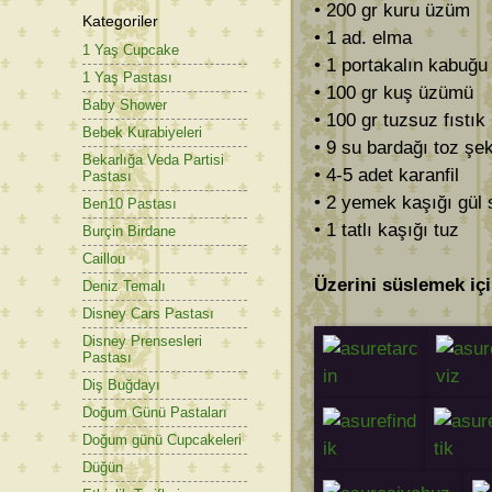
• 200 gr kuru üzüm
Kategoriler
• 1 ad. elma
1 Yaş Cupcake
• 1 portakalın kabuğu
1 Yaş Pastası
• 100 gr kuş üzümü
Baby Shower
• 100 gr tuzsuz fıstık 
Bebek Kurabiyeleri
• 9 su bardağı toz şe
Bekarlığa Veda Partisi
• 4-5 adet karanfil
Pastası
• 2 yemek kaşığı gül
Ben10 Pastası
• 1 tatlı kaşığı tuz
Burçin Birdane
Caillou
Üzerini süslemek içi
Deniz Temalı
Disney Cars Pastası
Disney Prensesleri
Pastası
Diş Buğdayı
Doğum Günü Pastaları
Doğum günü Cupcakeleri
Düğün