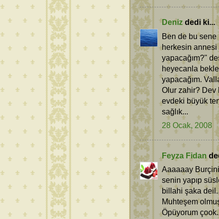
Deniz
dedi ki...
Ben de bu sene 
herkesin annesi 
yapacağım?" des
heyecanla bekled
yapacağım. Valla
Olur zahir? Dev 
evdeki büyük ten
sağlık...
28 Ocak, 2008
Feyza Fidan
ded
Aaaaaay Burçini
senin yapıp süs
billahi şaka deil..
Muhteşem olmuş c
Öpüyorum çook.