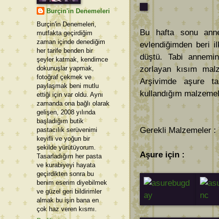
Burçin'in Denemeleri
Burçin'in Denemeleri,
Bu hafta sonu anne
mutfakta geçirdiğim
zaman içinde denediğim
evlendiğimden beri i
her tarife benden bir
düştü. Tabi annemin
şeyler katmak, kendimce
dokunuşlar yapmak,
zorlayan kısım malz
fotoğraf çekmek ve
Arşivimde aşure tar
paylaşmak beni mutlu
kullandığım malzemele
ettiği için var oldu. Aynı
zamanda ona bağlı olarak
gelişen, 2008 yılında
başladığım butik
Gerekli Malzemeler : 
pastacılık serüvenimi
keyifli ve yoğun bir
şekilde yürütüyorum.
Aşure için :
Tasarladığım her pasta
ve kurabiyeyi hayata
geçirdikten sonra bu
benim eserim diyebilmek
ve güzel geri bildirimler
almak bu işin bana en
çok haz veren kısmı.