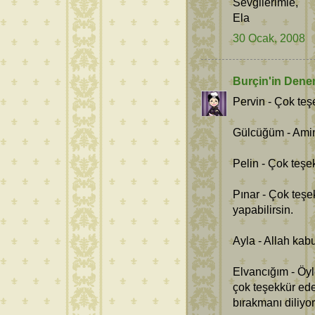
Sevgilerimle,
Ela
30 Ocak, 2008
Burçin'in Dene
Pervin - Çok teş
Gülcüğüm - Amin
Pelin - Çok teşe
Pınar - Çok teşe
yapabilirsin.
Ayla - Allah kab
Elvancığım - Öyl
çok teşekkür ede
bırakmanı diliyo