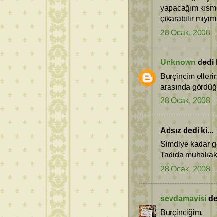
yapacağım kısme
çıkarabilir miyim
28 Ocak, 2008
Unknown
dedi k
Burçincim elleri
arasında gördüğü
28 Ocak, 2008
Adsız dedi ki...
Simdiye kadar gö
Tadida muhakak h
28 Ocak, 2008
sevdamavisi
ded
Burçinciğim,