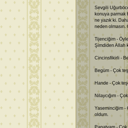
Sevgili Uğurböce
konuya parmak ba
ne yazık ki. Dah
neden olmasın. 
Tijenciğim - Öyle
Şimdiden Allah 
Cincinsfikirli -
Begüm - Çok teş
Hande - Çok teş
Nilaycığım - Çok
Yaseminciğim - 
oldum.
Papatyam - Çok t