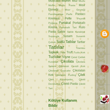
Muffin
Mudcake
Muz
Muzlu
Mısır
Muffin
Muzlu Pasta
Ekmeği
Mısır Gevreği
Pastacı
Pandispanya
Parfe
Kreması
Pelte
Peynirli
Portakal
Portakallı
Poğaça
Krema
Rulo
Portakallı Tart
Pasta
Sable
Sable Kurabiye
Susam
Supangle
Susamlı
Sütlü Tatlılar
Tartlar
Çubuk
Tatlılar
Tiramisu
Topkek
Truff
Trifle
Tuzlu Kek
Tuzlular
Vişne
Çatal
Çatlak
Çikolata
Kurabiye
Çikolata
Salamı
Çikolatalı Cevizli Kek
Çikolatalı
Çikolatalı Cupcake
Çilek
Kek
Çikolatalı Puding
Çilek Kurabiyeler
Çilekli
Çilekli Pasta
Dondurma
Çilekli
Tart
Kötüye Kullanım
Bildir