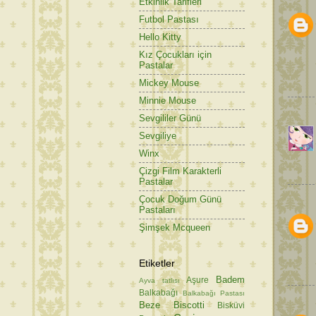
Etkinlik Tarifleri
Futbol Pastası
Hello Kitty
Kız Çocukları için
Pastalar
Mickey Mouse
Minnie Mouse
Sevgililer Günü
Sevgiliye
Winx
Çizgi Film Karakterli
Pastalar
Çocuk Doğum Günü
Pastaları
Şimşek Mcqueen
Etiketler
Badem
Aşure
Ayva tatlısı
Balkabağı
Balkabağı Pastası
Beze
Biscotti
Bisküvi