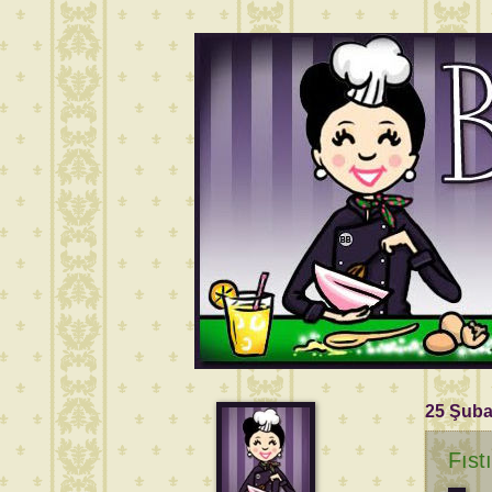
25 Şuba
Fıst