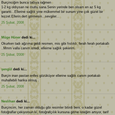
Burçinciğim bunca tatlıya rağmen
1-2 kg oldıysan ne mutlu sana.Senin yerinde ben olsam en az 5 kg
garanti...Ellerine sağlık yine mükemmel bir sunum yine çok güzel bir
lezzet.Ellerin dert görmesin...sevgiler...
25 Şubat, 2008
Müge Hüner
dedi ki...
Okurken tadı ağzıma geldi resmen, mis gibi fıstıklı, ferah ferah portakallı
..Mmm valla canım istedi, elleirne sağlık şekerim.
25 Şubat, 2008
şengül
dedi ki...
Burçin inan pastan enfes gözüküyor ellerine sağlık canım portakalı
muhallebili harika olmuş .
25 Şubat, 2008
Neslihan
dedi ki...
Burçincim, her zaman olduğu gibi resimler bitirdi beni, o kadar güzel
fotoğraflar çekiyorsun ki, fotoğrafçılık kursuna gitme isteğim artıyor, tarif