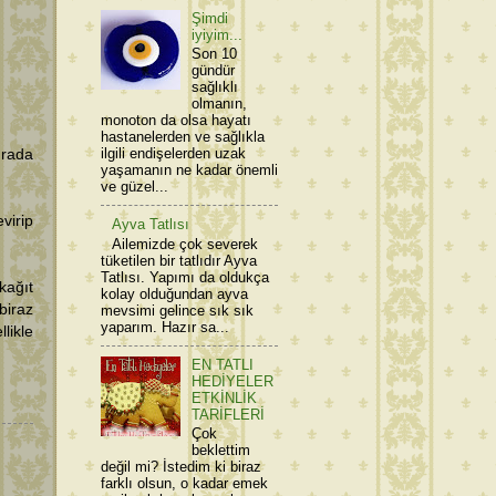
Şimdi
iyiyim...
Son 10
gündür
sağlıklı
olmanın,
monoton da olsa hayatı
hastanelerden ve sağlıkla
ilgili endişelerden uzak
ırada
yaşamanın ne kadar önemli
ve güzel...
virip
Ayva Tatlısı
Ailemizde çok severek
tüketilen bir tatlıdır Ayva
Tatlısı. Yapımı da oldukça
kağıt
kolay olduğundan ayva
biraz
mevsimi gelince sık sık
yaparım. Hazır sa...
likle
EN TATLI
HEDİYELER
ETKİNLİK
TARİFLERİ
Çok
beklettim
değil mi? İstedim ki biraz
farklı olsun, o kadar emek