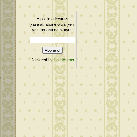
E-posta adresinizi
yazarak abone olun, yeni
yazıları anında okuyun
Delivered by
FeedBurner
m