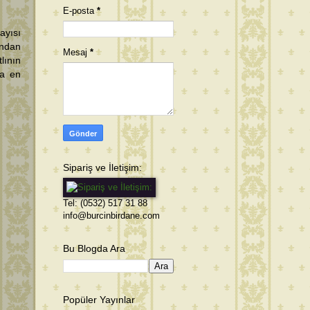
E-posta
*
ayısı
ından
Mesaj
*
lının
ma en
Sipariş ve İletişim:
Tel: (0532) 517 31 88
info@burcinbirdane.com
Bu Blogda Ara
Popüler Yayınlar