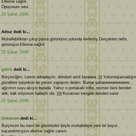
Ellerine sağlık,
Öpüyorum seni...
25 Şubat, 2008
Adsız dedi ki...
Muhallebilikten çıkıp pasta görünümü yolunda ilerlemiş.Gerçekten nefis
görünüyor.Ellerine sağlık
25 Şubat, 2008
gülriz
dedi ki...
Burçinciğim, canım arkadaşım; döndüm artık buralara :))) Yorumlayamadığı
güzellere topyekün bir yorum yapayım dedim: Bunlar şahaneeeeeeeeeee,
ağzımın suyu akıyor burada. Yalnız o portakallı trifle, resmen beni benden
aldı; bak istiyorum haberin ola :)))) Kocaman sevgiler benden sana
25 Şubat, 2008
Unknown
dedi ki...
Burçincim bu nasıl bir görüntüdür böyle muhallebiye yeni bir boyut
kazandırmışsın ellerine sağlık canım.