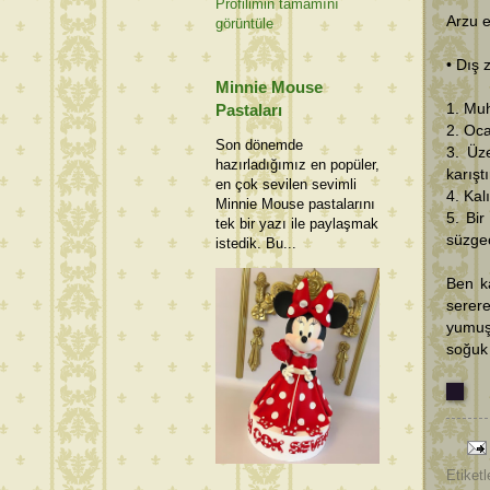
Profilimin tamamını
Arzu ed
görüntüle
• Dış 
Minnie Mouse
1. Muh
Pastaları
2. Oca
Son dönemde
3. Üz
hazırladığımız en popüler,
karışt
en çok sevilen sevimli
4. Kal
Minnie Mouse pastalarını
5. Bir
tek bir yazı ile paylaşmak
süzgeç
istedik. Bu...
Ben ka
serere
yumuşa
soğuk 
Etiketl