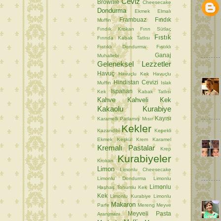
Ceviz
Brownie
Cheesecake
Dondurma
Ekmek
Elmalı
Frambuaz
Fındık
Muffin
Fındık Krokan
Fırın Sütlaç
Fıstık
Fırında Kabak Tatlısı
Fıstıklı Dondurma
Fıstıklı
Ganaj
Muhallebi
Geleneksel Lezzetler
Havuç
Havuçlu Kek
Havuçlu
Hindistan Cevizi
Muffin
Islak
Ispahan
Kek
Kabak Tatlısı
Kahve
Kahveli Kek
Kakaolu Kurabiye
Kayısı
Karamelli Patlamış Mısır
Kekler
Kazandibi
Kepekli
Ekmek
Keşkül
Krem Karamel
Kremalı Pastalar
Krep
Kurabiyeler
Krokan
Limon
Limonlu Cheesecake
Limonlu Dondurma
Limonlu
Limonlu
Haşhaş Tohumlu Kek
Kek
Limonlu Kurabiye
Limonlu
Makaron
Parfe
Mereng
Meyve
Meyveli Pasta
Aranjmanı