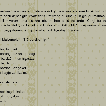
an yaz mevsiminden midir yoksa kış mevsiminde alınan bir iki kilo dol
afta sonu denediğim kıyafetlerin üzerimde düşündüğüm gibi durmamas
 bilemiyorum ama bu ara gözüm hep sütlü tatlılarda. Gerçi bu tat
ki fıstık dolayısı ile çok da kalorisiz bir tatlı olduğu söylenemez a
n geçiş dönemi için iyi bir alternatif diye düşünüyorum.
i Malzemeler : (6-7 porsiyon için)
 bardağı süt
 bardağı toz antep fıstığı
 bardağı mısır nişastası
 bardağı un
 bardağı toz şeker
lı kaşığı vanilya tozu
i süsleme için :
emek kaşığı kakao
lata parçaları
fıstık