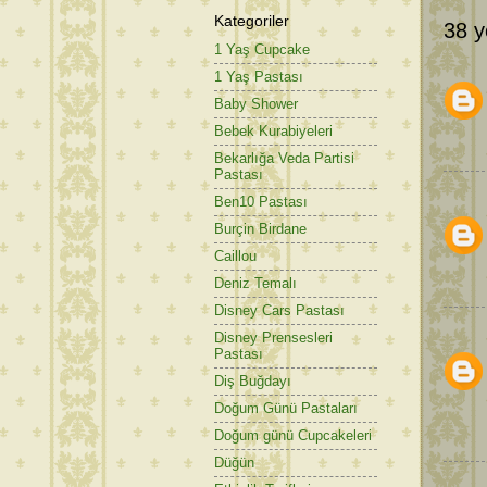
Kategoriler
38 y
1 Yaş Cupcake
1 Yaş Pastası
Baby Shower
Bebek Kurabiyeleri
Bekarlığa Veda Partisi
Pastası
Ben10 Pastası
Burçin Birdane
Caillou
Deniz Temalı
Disney Cars Pastası
Disney Prensesleri
Pastası
Diş Buğdayı
Doğum Günü Pastaları
Doğum günü Cupcakeleri
Düğün