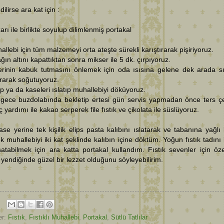
ilirse ara kat için :
zarı ile birlikte soyulup dilimlenmiş portakal
allebi için tüm malzemeyi orta ateşte sürekli karıştırarak pişiriyoruz.
ğın altını kapattıktan sonra mikser ile 5 dk. çırpıyoruz.
erinin kabuk tutmasını önlemek için oda ısısına gelene dek arada s
ırarak soğutuyoruz.
ıp ya da kaseleri ıslatıp muhallebiyi döküyoruz.
 gece buzdolabında bekletip ertesi gün servis yapmadan önce ters çe
 yardımı ile kakao serperek file fıstık ve çikolata ile süslüyoruz.
se yerine tek kişilik elips pasta kalıbını ıslatarak ve tabanına yağlı 
k muhallebiyi iki kat şeklinde kalıbın içine döktüm. Yoğun fıstık tadını 
tabilmek için ara katta portakal kullandım. Fıstık sevenler için özel
yendiğinde güzel bir lezzet olduğunu söyleyebilirim.
er:
Fıstık
,
Fıstıklı Muhallebi
,
Portakal
,
Sütlü Tatlılar