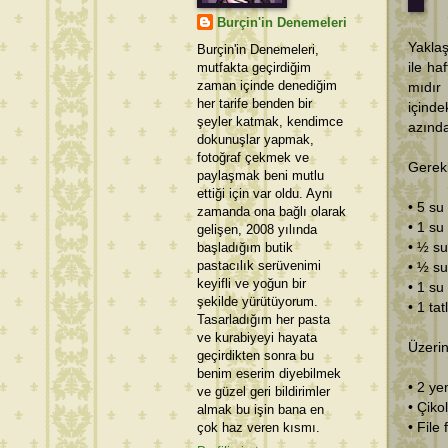
Burçin'in Denemeleri
Yaklaş
Burçin'in Denemeleri,
mutfakta geçirdiğim
ile h
zaman içinde denediğim
mıdır
her tarife benden bir
içinde
şeyler katmak, kendimce
azında
dokunuşlar yapmak,
fotoğraf çekmek ve
Gerekl
paylaşmak beni mutlu
ettiği için var oldu. Aynı
• 5 su
zamanda ona bağlı olarak
• 1 su
gelişen, 2008 yılında
başladığım butik
• ½ su
pastacılık serüvenimi
• ½ su
keyifli ve yoğun bir
• 1 su
şekilde yürütüyorum.
• 1 tat
Tasarladığım her pasta
ve kurabiyeyi hayata
Üzerin
geçirdikten sonra bu
benim eserim diyebilmek
• 2 y
ve güzel geri bildirimler
• Çiko
almak bu işin bana en
çok haz veren kısmı.
• File 