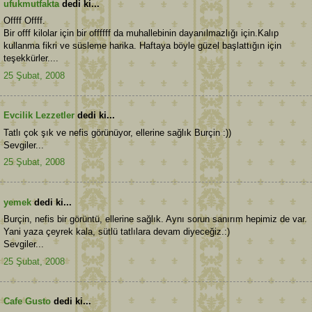
ufukmutfakta
dedi ki...
Offff Offff.
Bir offf kilolar için bir offffff da muhallebinin dayanılmazlığı için.Kalıp
kullanma fikri ve süsleme harika. Haftaya böyle güzel başlattığın için
teşekkürler....
25 Şubat, 2008
Evcilik Lezzetler
dedi ki...
Tatlı çok şık ve nefis görünüyor, ellerine sağlık Burçin :))
Sevgiler...
25 Şubat, 2008
yemek
dedi ki...
Burçin, nefis bir görüntü, ellerine sağlık. Aynı sorun sanırım hepimiz de var.
Yani yaza çeyrek kala, sütlü tatlılara devam diyeceğiz.:)
Sevgiler...
25 Şubat, 2008
Cafe Gusto
dedi ki...