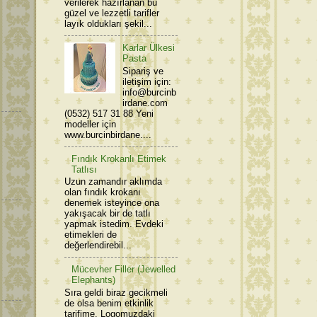
verilerek hazırlanan bu
güzel ve lezzetli tarifler
layık oldukları şekil...
Karlar Ülkesi
Pasta
Sipariş ve
iletişim için:
info@burcinb
irdane.com
(0532) 517 31 88 Yeni
modeller için
www.burcinbirdane....
Fındık Krokanlı Etimek
Tatlısı
Uzun zamandır aklımda
olan fındık krokanı
denemek isteyince ona
yakışacak bir de tatlı
yapmak istedim. Evdeki
etimekleri de
değerlendirebil...
Mücevher Filler (Jewelled
Elephants)
Sıra geldi biraz gecikmeli
de olsa benim etkinlik
tarifime. Logomuzdaki