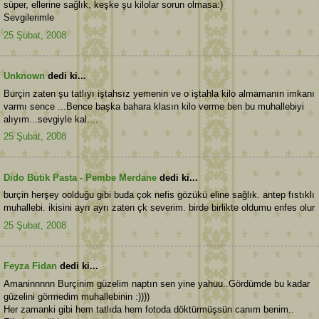
süper, ellerine sağlık, keşke şu kilolar sorun olmasa:)
Sevgilerimle
25 Şubat, 2008
Unknown
dedi ki...
Burçin zaten şu tatlıyı iştahsız yemenin ve o iştahla kilo almamanın imkanı
varmı sence ...Bence başka bahara klasın kilo verme ben bu muhallebiyi
alıyım...sevgiyle kal....
25 Şubat, 2008
Dido Butik Pasta - Pembe Merdane
dedi ki...
burçin herşey oolduğu gibi buda çok nefis gözükü eline sağlık. antep fıstıklı
muhallebi. ikisini ayrı ayrı zaten çk severim. birde birlikte oldumu enfes olur
25 Şubat, 2008
Feyza Fidan
dedi ki...
Amaninnnnn Burçinim güzelim naptın sen yine yahuu..Gördümde bu kadar
güzelini görmedim muhallebinin :))))
Her zamanki gibi hem tatlıda hem fotoda döktürmüşsün canım benim..