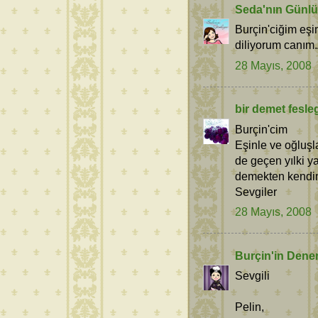
Seda'nın Günl
Burçin'ciğim eşin
diliyorum canım.
28 Mayıs, 2008
bir demet fesle
Burçin'cim
Eşinle ve oğluşl
de geçen yılki ya
demekten kendi
Sevgiler
28 Mayıs, 2008
Burçin'in Dene
Sevgili
Pelin,