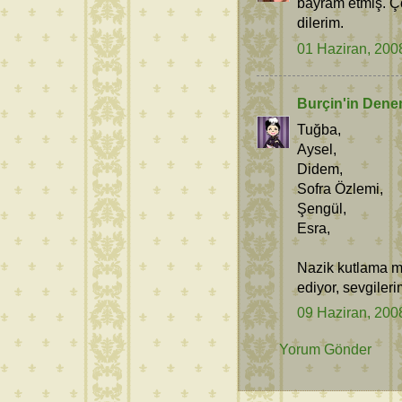
bayram etmiş. Ço
dilerim.
01 Haziran, 200
Burçin'in Dene
Tuğba,
Aysel,
Didem,
Sofra Özlemi,
Şengül,
Esra,
Nazik kutlama me
ediyor, sevgiler
09 Haziran, 200
Yorum Gönder