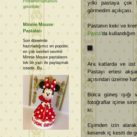
Profilimin tamamını
yılki pastaya çok 
görüntüle
görmedim açıkçası.
Minnie Mouse
Pastanın keki ve kr
Pastaları
Pasta
’da kullandığım t
Son dönemde
hazırladığımız en popüler,
en çok sevilen sevimli
Minnie Mouse pastalarını
tek bir yazı ile paylaşmak
Ara katlarda ve üst
istedik. Bu...
Pastayı ertesi akş
açısından üzerine hafi
Bolca güneş ışığı 
fotoğraflar içime si
ki.
Eşimden izin alarak
keserek iç kesiti de g