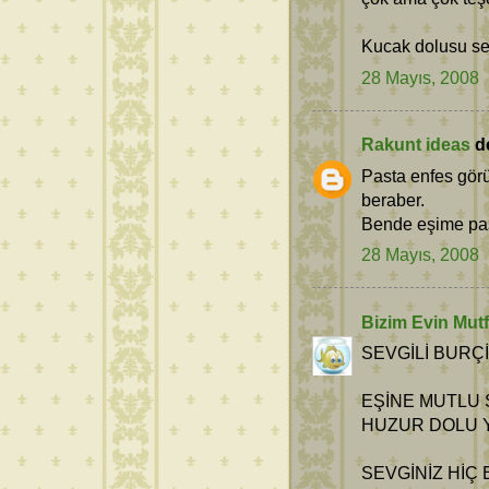
Kucak dolusu sev
28 Mayıs, 2008
Rakunt ideas
de
Pasta enfes görü
beraber.
Bende eşime pas
28 Mayıs, 2008
Bizim Evin Mutf
SEVGİLİ BURÇİ
EŞİNE MUTLU 
HUZUR DOLU Y
SEVGİNİZ HİÇ 