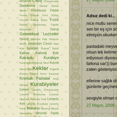
Ceviz
Brownie
Cheesecake
Dondurma
Ekmek
Elmalı
Frambuaz
Fındık
Muffin
Adsız dedi ki...
Fındık Krokan
Fırın Sütlaç
Fıstık
Fırında Kabak Tatlısı
nice mutlu senele
Fıstıklı Dondurma
Fıstıklı
sen bir eş için 
Ganaj
Muhallebi
Geleneksel Lezzetler
etmişsin.okurken
Havuç
Havuçlu Kek
Havuçlu
Hindistan Cevizi
Muffin
Islak
pastadaki meyvel
Ispahan
Kek
Kabak Tatlısı
olsun tek kelimey
Kahve
Kahveli Kek
Kakaolu Kurabiye
ediyosun diyosu
Kayısı
farkına var:)) bu
Karamelli Patlamış Mısır
Kekler
zaten gösteriyos
Kazandibi
Kepekli
Ekmek
Keşkül
Krem Karamel
Kremalı Pastalar
Krep
ellerine sağlık 
Kurabiyeler
Krokan
günlerle geçmesi 
Limon
Limonlu Cheesecake
Limonlu Dondurma
Limonlu
sevgiyle olman di
Limonlu
Haşhaş Tohumlu Kek
Kek
Limonlu Kurabiye
Limonlu
27 Mayıs, 2008
Makaron
Parfe
Mereng
Meyve
Meyveli Pasta
Aranjmanı