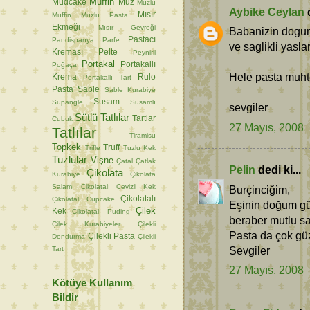
Muffin
Mudcake
Muz
Muzlu
Aybike Ceylan
d
Mısır
Muffin
Muzlu Pasta
Ekmeği
Mısır Gevreği
Babanizin dogum
Pastacı
Pandispanya
Parfe
ve saglikli yasla
Kreması
Pelte
Peynirli
Portakal
Portakallı
Poğaça
Hele pasta muhte
Krema
Rulo
Portakallı Tart
Pasta
Sable
Sable Kurabiye
Susam
Supangle
Susamlı
sevgiler
Sütlü Tatlılar
Tartlar
Çubuk
27 Mayıs, 2008
Tatlılar
Tiramisu
Topkek
Truff
Trifle
Tuzlu Kek
Tuzlular
Vişne
Çatal
Çatlak
Pelin
dedi ki...
Çikolata
Kurabiye
Çikolata
Salamı
Çikolatalı Cevizli Kek
Burçinciğim,
Çikolatalı
Çikolatalı Cupcake
Eşinin doğum gü
Çilek
Kek
Çikolatalı Puding
beraber mutlu sağ
Çilek Kurabiyeler
Çilekli
Pasta da çok gü
Çilekli Pasta
Dondurma
Çilekli
Sevgiler
Tart
27 Mayıs, 2008
Kötüye Kullanım
Bildir