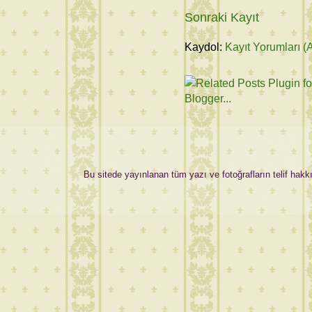
Sonraki Kayıt
Kaydol:
Kayıt Yorumları (
Bu sitede yayınlanan tüm yazı ve fotoğrafların telif hakkı