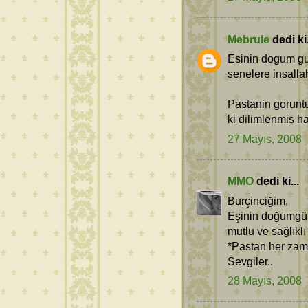
Mebrule
dedi ki.
Esinin dogum gun
senelere insallah
Pastanin goruntu
ki dilimlenmis hal
27 Mayıs, 2008
MMO
dedi ki...
Burçinciğim,
Eşinin doğumgünü
mutlu ve sağlıklı 
*Pastan her zama
Sevgiler..
28 Mayıs, 2008