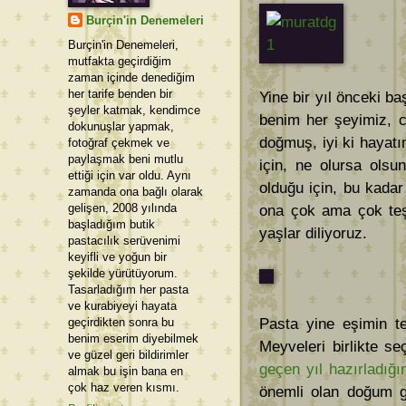
Burçin'in Denemeleri
Burçin'in Denemeleri,
mutfakta geçirdiğim
zaman içinde denediğim
her tarife benden bir
Yine bir yıl önceki ba
şeyler katmak, kendimce
benim her şeyimiz, c
dokunuşlar yapmak,
doğmuş, iyi ki hayatı
fotoğraf çekmek ve
paylaşmak beni mutlu
için, ne olursa olsu
ettiği için var oldu. Aynı
olduğu için, bu kadar
zamanda ona bağlı olarak
gelişen, 2008 yılında
ona çok ama çok teşe
başladığım butik
yaşlar diliyoruz.
pastacılık serüvenimi
keyifli ve yoğun bir
şekilde yürütüyorum.
Tasarladığım her pasta
ve kurabiyeyi hayata
geçirdikten sonra bu
Pasta yine eşimin te
benim eserim diyebilmek
Meyveleri birlikte se
ve güzel geri bildirimler
geçen yıl hazırladığ
almak bu işin bana en
çok haz veren kısmı.
önemli olan doğum g