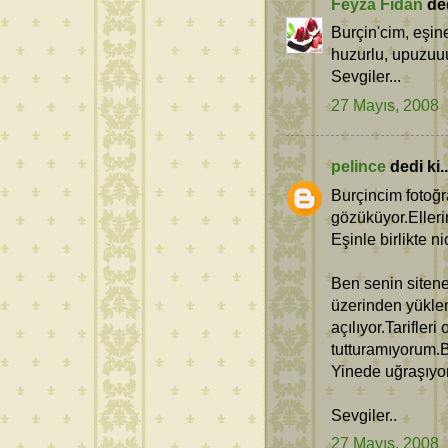
Feyza Fidan
ded
Burçin'cim, eşine,
huzurlu, upuzuuu
Sevgiler...
27 Mayıs, 2008
pelince
dedi ki..
Burçincim fotoğ
gözüküyor.Elleri
Eşinle birlikte n
Ben senin sitene
üzerinden yüklen
açılıyor.Tarifler
tutturamıyorum.B
Yinede uğraşıyo
Sevgiler..
27 Mayıs, 2008