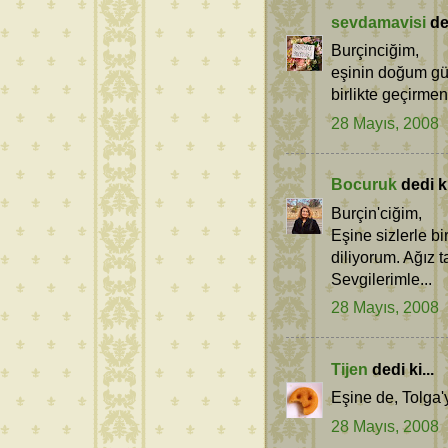
sevdamavisi
ded
Burçinciğim,
eşinin doğum gü
birlikte geçirmeni
28 Mayıs, 2008
Bocuruk
dedi ki
Burçin'ciğim,
Eşine sizlerle bi
diliyorum. Ağız 
Sevgilerimle...
28 Mayıs, 2008
Tijen
dedi ki...
Eşine de, Tolga'y
28 Mayıs, 2008