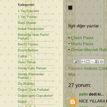
Kategoriler
1 Yaş Cupcake
1 Yaş Pastası
Baby Shower
İlgili diğer yazılar :
Bebek Kurabiyeleri
Bekarlığa Veda Partisi
•
Çilekli Pasta
Pastası
•
Muzlu Pasta
Ben10 Pastası
•
Orman Meyveli Rulo
Burçin Birdane
Caillou
Deniz Temalı
Etiketler:
Ananas
,
Çile
Disney Cars Pastası
Muz
Disney Prensesleri
Pastası
Diş Buğdayı
27 yorum:
Doğum Günü Pastaları
pelin
dedi ki...
Doğum günü Cupcakeleri
NİCE YILLARA 
Düğün