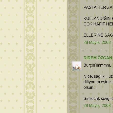
PASTA HER ZAM
KULLANDIĞIN 
ÇOK HAFİF HE
ELLERİNE SAĞLI
28 Mayıs, 2008
DİDEM ÖZCAN
Burçin'immmm,
Nice, sağlıklı, 
diliyorum eşine.
olsun..
Sımsıcak sevgil
28 Mayıs, 2008