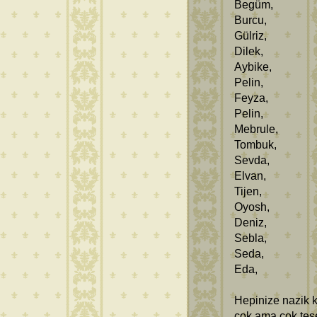
Begüm,
Burcu,
Gülriz,
Dilek,
Aybike,
Pelin,
Feyza,
Pelin,
Mebrule,
Tombuk,
Sevda,
Elvan,
Tijen,
Oyosh,
Deniz,
Sebla,
Seda,
Eda,
Hepinize nazik k
çok ama çok teş