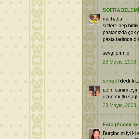
SOFRAOZLEMİ
merhaba
sizlere hep birli
pastanızda çok g
pasta tadında ol
sevgilerimle
28 Mayıs, 2008
şengül
dedi ki..
pelin canım eşin
uzun mutlu sağlık
28 Mayıs, 2008
Esra (Acemi Şef
Burçincim iyi ki 