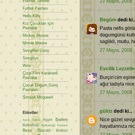
27 Mayıs, 2008
Etkinlik Tarifleri
Futbol Pastası
Hello Kitty
Begüm
dedi ki..
Kız Çocukları için
Pasta nefis görü
Pastalar
dogumgünü kutlu 
Mickey Mouse
saglikli, mutlu, h
Minnie Mouse
27 Mayıs, 2008
Sevgililer Günü
Sevgiliye
Winx
Evcilik Lezzetle
Çizgi Film Karakterli
Burçin'cim eşin
Pastalar
ağız tadıyla nice 
Çocuk Doğum Günü
Pastaları
27 Mayıs, 2008
Şimşek Mcqueen
gülriz
dedi ki...
Etiketler
Nice güzel sevgi 
Badem
Aşure
Ayva tatlısı
Balkabağı
hayatlarınıza ni
Balkabağı Pastası
Beze
Biscotti
Bisküvi
27 Mayıs, 2008