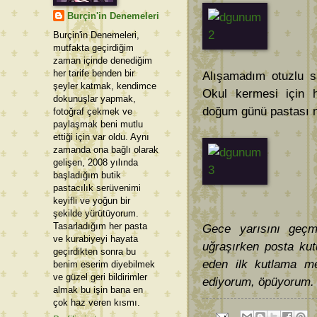
Burçin'in Denemeleri
Burçin'in Denemeleri,
mutfakta geçirdiğim
zaman içinde denediğim
her tarife benden bir
Alışamadım otuzlu sa
şeyler katmak, kendimce
Okul kermesi için h
dokunuşlar yapmak,
doğum günü pastası ni
fotoğraf çekmek ve
paylaşmak beni mutlu
ettiği için var oldu. Aynı
zamanda ona bağlı olarak
gelişen, 2008 yılında
başladığım butik
pastacılık serüvenimi
keyifli ve yoğun bir
şekilde yürütüyorum.
Tasarladığım her pasta
Gece yarısını geçmi
ve kurabiyeyi hayata
uğraşırken posta ku
geçirdikten sonra bu
eden ilk kutlama m
benim eserim diyebilmek
ve güzel geri bildirimler
ediyorum, öpüyorum.
almak bu işin bana en
çok haz veren kısmı.