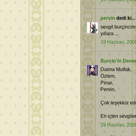
pervin
dedi ki...
sevgil burçinci
yıllara ...
19 Haziran, 200
Burçin'in Dene
Daima Mutfak,
Özlem,
Pınar,
Pervin,
Çok teşekkür ede
En içten sevgiler
29 Haziran, 200