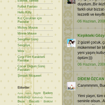
Etkinlik Tarifleri
duydum..Bir ikizl
Futbol Pastası
farklı olur bizza
Hello Kitty
lezzetli ve keyifli
Kız Çocukları için
06 Haziran, 200
Pastalar
Mickey Mouse
Minnie Mouse
Kirpikteki Gözy
Sevgililer Günü
2 güzel çocuk, ç
Sevgiliye
mükemmel bir bl
Winx
yeni yaşını kut
Çizgi Film Karakterli
öptüm:)))
Pastalar
06 Haziran, 200
Çocuk Doğum Günü
Pastaları
Şimşek Mcqueen
DİDEM ÖZCAN
Canımmmm, Bur
Etiketler
Badem
Aşure
Ayva tatlısı
Yeni yaşın, tüm d
Balkabağı
Balkabağı Pastası
seninle olsun.. 
Beze
Biscotti
Bisküvi