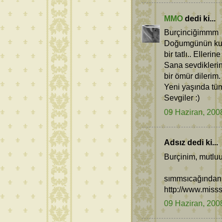
MMO
dedi ki...
Burçinciğimmm
Doğumgünün kutlu
bir tatlı.. Ellerine
Sana sevdiklerinl
bir ömür dilerim.
Yeni yaşında tüm
Sevgiler :)
09 Haziran, 200
Adsız dedi ki...
Burçinim, mutlu
sımmsıcağından 
http://www.miss
09 Haziran, 200