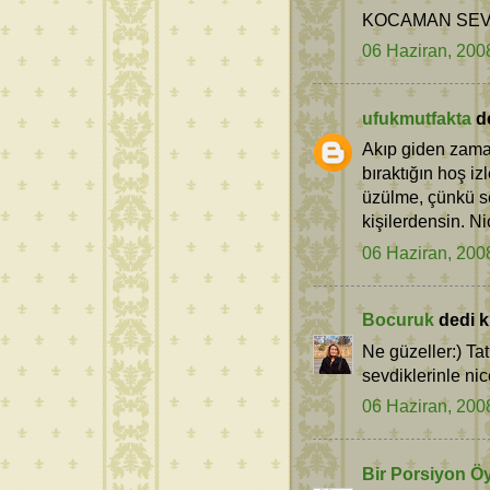
KOCAMAN SEV
06 Haziran, 200
ufukmutfakta
de
Akıp giden zaman
bıraktığın hoş iz
üzülme, çünkü se
kişilerdensin. Ni
06 Haziran, 200
Bocuruk
dedi ki
Ne güzeller:) Tat
sevdiklerinle nic
06 Haziran, 200
Bir Porsiyon Ö