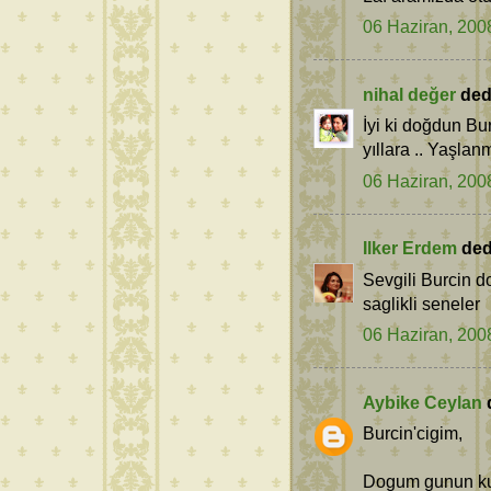
06 Haziran, 200
nihal değer
dedi
İyi ki doğdun Bur
yıllara .. Yaşla
06 Haziran, 200
Ilker Erdem
dedi
Sevgili Burcin 
saglikli seneler
06 Haziran, 200
Aybike Ceylan
d
Burcin'cigim,
Dogum gunun kutl