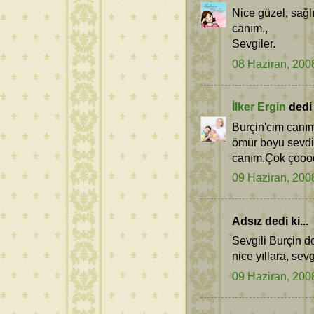
Nice güzel, sağl
canım.,
Sevgiler.
08 Haziran, 200
İlker Ergin
dedi k
Burçin'cim canım
ömür boyu sevdikl
canım.Çok çoooo
09 Haziran, 200
Adsız dedi ki...
Sevgili Burçin 
nice yıllara, sevgi
09 Haziran, 200