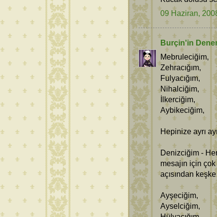
09 Haziran, 200
Burçin'in Dene
Mebruleciğim,
Zehracığım,
Fulyacığım,
Nihalciğim,
İlkerciğim,
Aybikeciğim,
Hepinize ayrı ay
Denizciğim - Her
mesajın için çok
açısından keşke
Ayşeciğim,
Ayselciğim,
Hülyacığım,