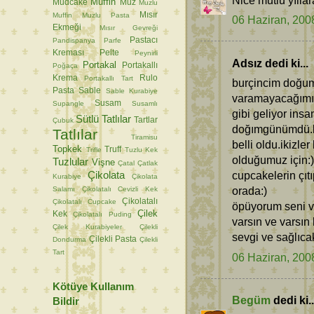
Muffin
Mudcake
Muz
Muzlu
Mısır
Muffin
Muzlu Pasta
06 Haziran, 200
Ekmeği
Mısır Gevreği
Pastacı
Pandispanya
Parfe
Kreması
Pelte
Peynirli
Adsız dedi ki...
Portakal
Portakallı
Poğaça
Krema
Rulo
Portakallı Tart
burçincim doğum
Pasta
Sable
Sable Kurabiye
varamayacağımız
Susam
Supangle
Susamlı
gibi geliyor ins
Sütlü Tatlılar
Tartlar
Çubuk
doğımgünümdü.bi
Tatlılar
Tiramisu
belli oldu.ikizl
Topkek
Truff
Trifle
Tuzlu Kek
olduğumuz için:)
Tuzlular
Vişne
Çatal
Çatlak
Çikolata
cupcakelerin çıtı
Kurabiye
Çikolata
orada:)
Salamı
Çikolatalı Cevizli Kek
Çikolatalı
Çikolatalı Cupcake
öpüyorum seni ve
Çilek
Kek
Çikolatalı Puding
varsın ve varsın 
Çilek Kurabiyeler
Çilekli
sevgi ve sağlıcak
Çilekli Pasta
Dondurma
Çilekli
Tart
06 Haziran, 200
Kötüye Kullanım
Begüm
dedi ki..
Bildir