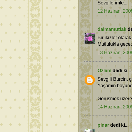
Sevgilerimle...
12 Haziran, 200
daimamutfak
de
Bir ikizler olarak 
Mutlulukla geçec
13 Haziran, 200
Özlem
dedi ki...
Sevgili Burçin, g
Yaşamın boyunca
Görüşmek üzere, i
14 Haziran, 200
pinar
dedi ki...