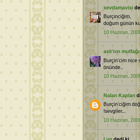
sevdamavisi
ded
Burçinciğim,
doğum günün kutlu
10 Haziran, 200
aslı'nın mutfağı
Burçin'cim nice s
önünde..
10 Haziran, 200
Nalan Kaplan
de
Burçin'ciğim do
!sevgiler...
10 Haziran, 200
Lyn
dedi ki...