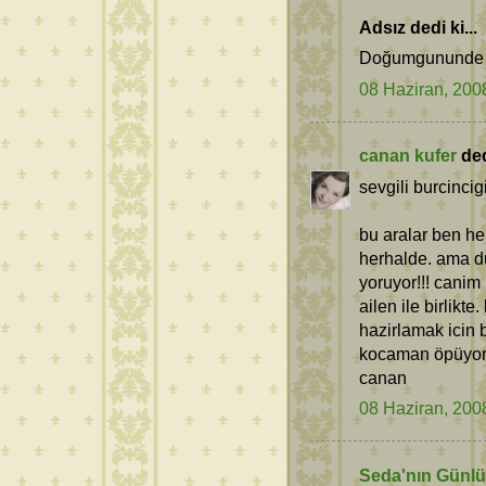
Adsız dedi ki...
Doğumgununde he
08 Haziran, 200
canan kufer
dedi
sevgili burcincig
bu aralar ben h
herhalde. ama du
yoruyor!!! canim 
ailen ile birlik
hazirlamak icin b
kocaman öpüyor
canan
08 Haziran, 200
Seda'nın Günl