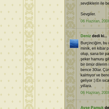
sevdiklerin ile b
Sevgiler.
06 Haziran, 200
Deniz
dedi ki...
Burçinciğim, bu 
minik, en kibar 
olup, sana bir pa
şeker hamuru gibi
bir ömür dilerim 
bence 30lar. Çü
kalmıyor ve benc
geliyor :) En sı
yıllara.
06 Haziran, 200
Ayse Pamuk
ded