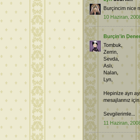
Burçincim nice mu
10 Haziran, 200
Burçin'in Dene
Tombuk,
Zerrin,
Sevda,
Aslı,
Nalan,
Lyn,
Hepinize ayrı ay
mesajlarınız için
Sevgilerimle...
11 Haziran, 200