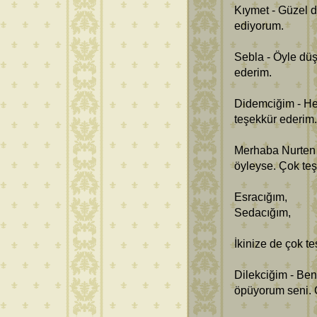
Kıymet - Güzel di
ediyorum.
Sebla - Öyle dü
ederim.
Didemciğim - He
teşekkür ederim
Merhaba Nurten
öyleyse. Çok teş
Esracığım,
Sedacığım,
İkinize de çok t
Dilekciğim - Be
öpüyorum seni. 