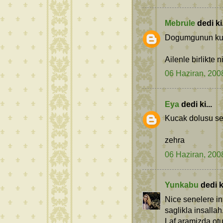
Mebrule
dedi ki.
Dogumgunun kutl
Ailenle birlikte n
06 Haziran, 200
Eya
dedi ki...
Kucak dolusu sev
zehra
06 Haziran, 200
Yunkabu
dedi ki
Nice senelere in
saglikla insallah
Laf aramizda otu