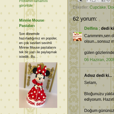
Profilimin tamamını
görüntüle
Etiketler:
Cupcake
,
Do
62 yorum:
Minnie Mouse
Pastaları
Delfina ;
dedi ki.
Son dönemde
Canımmm,sen de b
hazırladığımız en popüler,
olsun...sonsuz 
en çok sevilen sevimli
Minnie Mouse pastalarını
gülen gözlerind
tek bir yazı ile paylaşmak
istedik. Bu...
06 Haziran, 200
Adsız dedi ki...
Selam,
Bloğunuzu yaklaş
ediyorum. Hazırl
Doğum gününüzü d