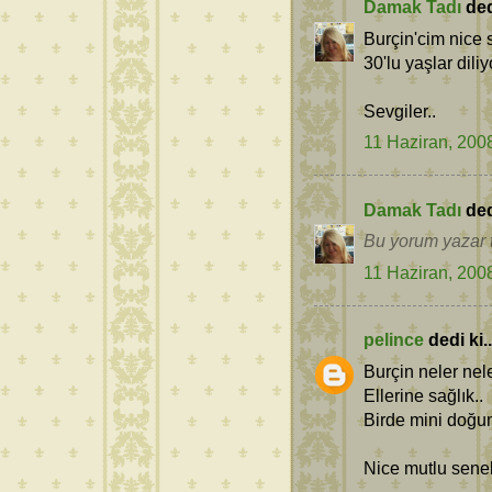
Damak Tadı
dedi
Burçin'cim nice 
30'lu yaşlar dili
Sevgiler..
11 Haziran, 200
Damak Tadı
dedi
Bu yorum yazar t
11 Haziran, 200
pelince
dedi ki..
Burçin neler nel
Ellerine sağlık..
Birde mini doğu
Nice mutlu sene