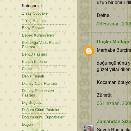
uzun bir ömür di
Kategoriler
1 Yaş Cupcake
Defne.
1 Yaş Pastası
06 Haziran, 200
Baby Shower
Bebek Kurabiyeleri
Düşler Mutfağı 
Bekarlığa Veda Partisi
Pastası
Merhaba Burçin
Ben10 Pastası
Burçin Birdane
doğumgününü yüre
güzel yıllar dileri
Caillou
Deniz Temalı
Kocaman öpüyoru
Disney Cars Pastası
Disney Prensesleri
Zümrüt
Pastası
Diş Buğdayı
06 Haziran, 200
Doğum Günü Pastaları
Doğum günü Cupcakeleri
Zamandan Sız
Düğün
Sevgli Burçin ik