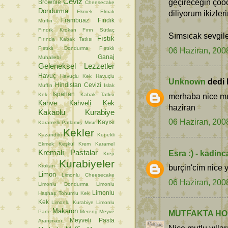
Ceviz
geçireceğin çooo
Brownie
Cheesecake
Dondurma
Ekmek
Elmalı
diliyorum ikizler
Frambuaz
Fındık
Muffin
Fındık Krokan
Fırın Sütlaç
Sımsıcak sevgil
Fıstık
Fırında Kabak Tatlısı
Fıstıklı Dondurma
Fıstıklı
06 Haziran, 200
Ganaj
Muhallebi
Geleneksel Lezzetler
Havuç
Havuçlu Kek
Havuçlu
Unknown
dedi k
Hindistan Cevizi
Muffin
Islak
Ispahan
Kek
Kabak Tatlısı
merhaba nice mut
Kahve
Kahveli Kek
haziran
Kakaolu Kurabiye
06 Haziran, 200
Kayısı
Karamelli Patlamış Mısır
Kekler
Kazandibi
Kepekli
Ekmek
Keşkül
Krem Karamel
Kremalı Pastalar
Esra :) - kadin
Krep
Kurabiyeler
Krokan
burçin'cim nice y
Limon
Limonlu Cheesecake
06 Haziran, 200
Limonlu Dondurma
Limonlu
Limonlu
Haşhaş Tohumlu Kek
Kek
Limonlu Kurabiye
Limonlu
Makaron
Parfe
Mereng
Meyve
MUTFAKTA HO
Meyveli Pasta
Aranjmanı
Nice mutlu yılla