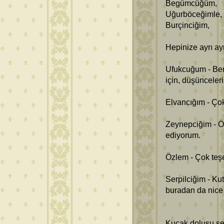
Begümcüğüm,
Uğurböceğimle,
Burçinciğim,
Hepinize ayrı ay
Ufukcuğum - Ben
için, düşünceler
Elvancığım - Ço
Zeynepciğim - Öy
ediyorum.
Özlem - Çok teşe
Serpilciğim - 
buradan da nice 
Kucak dolusu sev