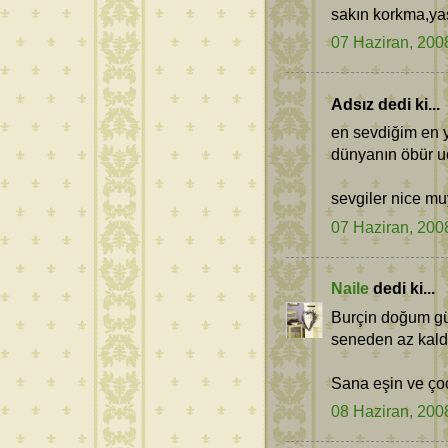
sakın korkma,yaş
07 Haziran, 200
Adsız dedi ki...
en sevdiğim en 
dünyanın öbür u
sevgiler nice muyl
07 Haziran, 200
Naile
dedi ki...
Burçin doğum gü
seneden az kald
Sana eşin ve çoc
08 Haziran, 200