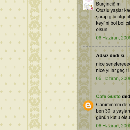
Burçinciğim,
Otuzlu yaşlar ka
şarap gibi olgun
keyfini bol bol 
olsun
06 Haziran, 200
Adsız dedi ki...
nice senelereeee.
nice yıllar geçir
06 Haziran, 200
Cafe Gusto
dedi
Canımmmm demek
ben 30 lu yaşlar
günün kutlu olsun
06 Haziran, 200