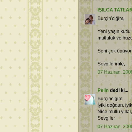
IŞILCA TATLA
Burçin'ciğim,
Yeni yaşın kutlu 
mutluluk ve huzu
Seni çok öpüyo
Sevgilerimle,
07 Haziran, 200
Pelin
dedi ki...
Burçinciğim,
İyiki doğdun, iyik
Nice mutlu yılla
Sevgiler
07 Haziran, 200