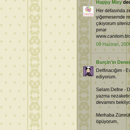
Happy Mixy
dedi
Her defasında z
yiğemesemde mut
çıkıyorum siteni
pınar
www.canitom.bl
09 Haziran, 200
Burçin'in Dene
Delfinacığım - E
ediyorum.
Selam Defne - D
yazma nezaketini
devamını bekliy
Merhaba Zümrüt 
öpüyorum.