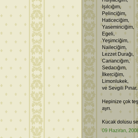
Işılcığım,
Pelinciğim,
Haticeciğim,
Yaseminciğim,
Egeli,
Yeşimciğim,
Naileciğim,
Lezzet Durağı,
Canancığım,
Sedacığım,
İlkerciğim,
Limonlukek,
ve Sevgili Pınar,
Hepinize çok teş
ayrı.
Kucak dolusu sev
09 Haziran, 200