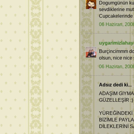
Dogumgünün kutl
sevdiklerine mutl
Cupcakelerinde c
06 Haziran, 200
uygarimizlahay
Burçincimmm do
olsun, nice nice
06 Haziran, 200
Adsız dedi ki...
ADAŞIM GIYMA
GÜZELLEŞİR :)
YÜREĞİNDEKİ 
BİZİMLE PAYLA
DİLEKLERİNİ S