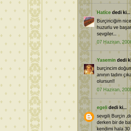
Hatice
dedi ki...
Burçinciğim nice n
huzurlu ve başarı
sevgiler...
07 Haziran, 200
Yasemin
dedi ki
burçincim doğum
anının tadını çı
olursun!!
07 Haziran, 200
egeli
dedi ki...
sevgili Burçin ,
derken bir de b
kendimi hala 30 