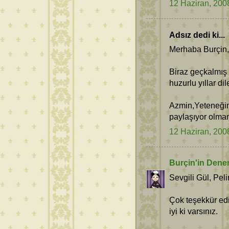
12 Haziran, 200
Adsız dedi ki...
Merhaba Burçin,
Biraz geçkalmış 
huzurlu yıllar dil
Azmin,Yeteneğin,
paylaşıyor olman
12 Haziran, 200
Burçin'in Dene
Sevgili Gül, Pel
Çok teşekkür edi
iyi ki varsınız.