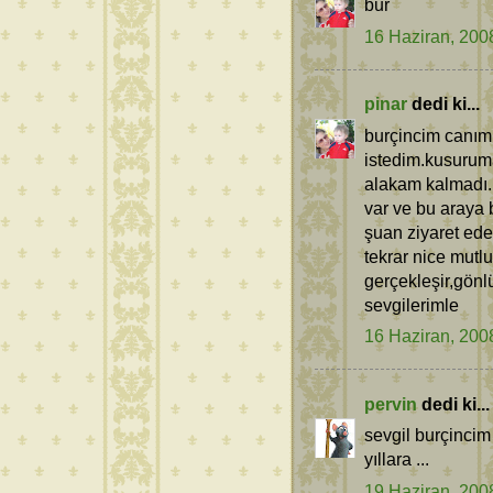
bur
16 Haziran, 200
pinar
dedi ki...
burçincim canım
istedim.kusuruma
alakam kalmadı.
var ve bu araya b
şuan ziyaret ede
tekrar nice mutl
gerçekleşir,gönl
sevgilerimle
16 Haziran, 200
pervin
dedi ki...
sevgil burçinci
yıllara ...
19 Haziran, 200