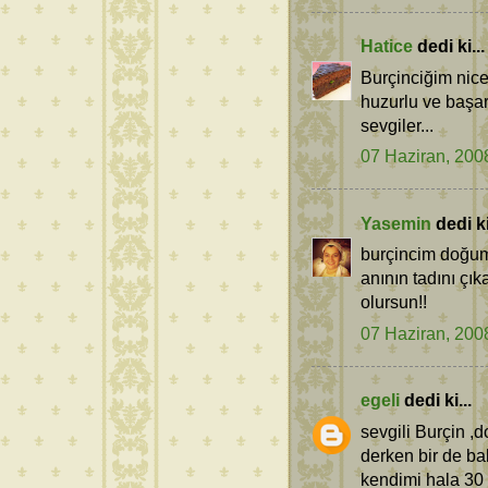
Hatice
dedi ki...
Burçinciğim nice n
huzurlu ve başarı
sevgiler...
07 Haziran, 200
Yasemin
dedi ki
burçincim doğum
anının tadını çı
olursun!!
07 Haziran, 200
egeli
dedi ki...
sevgili Burçin ,
derken bir de b
kendimi hala 30 