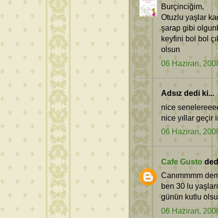
Burçinciğim,
Otuzlu yaşlar ka
şarap gibi olgun
keyfini bol bol 
olsun
06 Haziran, 200
Adsız dedi ki...
nice senelereeee.
nice yıllar geçir
06 Haziran, 200
Cafe Gusto
dedi
Canımmmm demek
ben 30 lu yaşlar
günün kutlu olsun
06 Haziran, 200