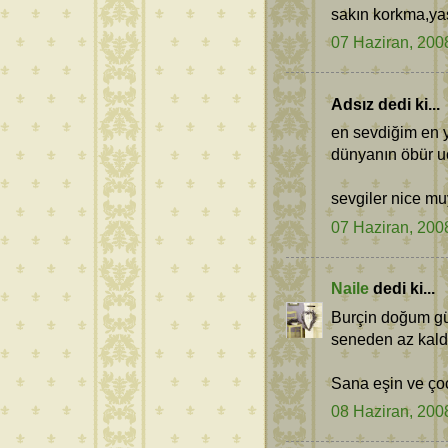
sakın korkma,yaş
07 Haziran, 200
Adsız dedi ki...
en sevdiğim en 
dünyanın öbür u
sevgiler nice muyl
07 Haziran, 200
Naile
dedi ki...
Burçin doğum gü
seneden az kald
Sana eşin ve çoc
08 Haziran, 200