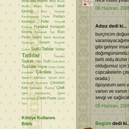
Muffin
Mudcake
Muz
Muzlu
Mısır
Muffin
Muzlu Pasta
06 Haziran, 200
Ekmeği
Mısır Gevreği
Pastacı
Pandispanya
Parfe
Kreması
Pelte
Peynirli
Adsız dedi ki...
Portakal
Portakallı
Poğaça
Krema
Rulo
Portakallı Tart
burçincim doğum
Pasta
Sable
Sable Kurabiye
varamayacağımız
Susam
Supangle
Susamlı
gibi geliyor ins
Sütlü Tatlılar
Tartlar
Çubuk
doğımgünümdü.bi
Tatlılar
Tiramisu
belli oldu.ikizl
Topkek
Truff
Trifle
Tuzlu Kek
olduğumuz için:)
Tuzlular
Vişne
Çatal
Çatlak
Çikolata
cupcakelerin çıtı
Kurabiye
Çikolata
orada:)
Salamı
Çikolatalı Cevizli Kek
Çikolatalı
Çikolatalı Cupcake
öpüyorum seni ve
Çilek
Kek
Çikolatalı Puding
varsın ve varsın 
Çilek Kurabiyeler
Çilekli
sevgi ve sağlıcak
Çilekli Pasta
Dondurma
Çilekli
Tart
06 Haziran, 200
Kötüye Kullanım
Begüm
dedi ki..
Bildir