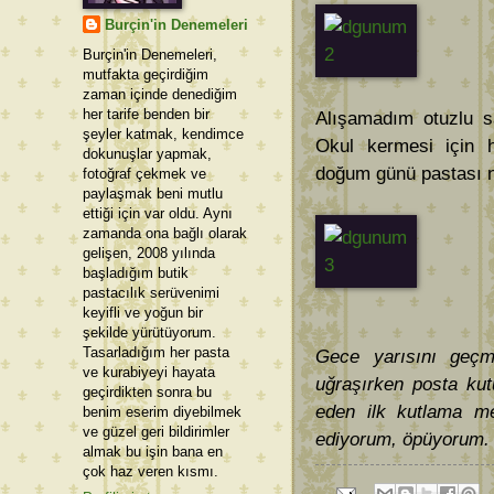
Burçin'in Denemeleri
Burçin'in Denemeleri,
mutfakta geçirdiğim
zaman içinde denediğim
her tarife benden bir
Alışamadım otuzlu sa
şeyler katmak, kendimce
Okul kermesi için h
dokunuşlar yapmak,
doğum günü pastası ni
fotoğraf çekmek ve
paylaşmak beni mutlu
ettiği için var oldu. Aynı
zamanda ona bağlı olarak
gelişen, 2008 yılında
başladığım butik
pastacılık serüvenimi
keyifli ve yoğun bir
şekilde yürütüyorum.
Tasarladığım her pasta
Gece yarısını geçmi
ve kurabiyeyi hayata
uğraşırken posta ku
geçirdikten sonra bu
eden ilk kutlama m
benim eserim diyebilmek
ve güzel geri bildirimler
ediyorum, öpüyorum.
almak bu işin bana en
çok haz veren kısmı.