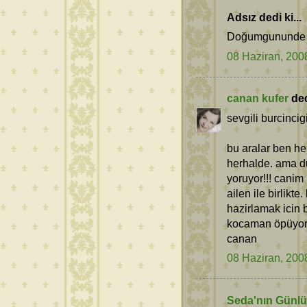
Adsız dedi ki...
Doğumgununde he
08 Haziran, 200
canan kufer
dedi
sevgili burcincig
bu aralar ben h
herhalde. ama du
yoruyor!!! canim 
ailen ile birlik
hazirlamak icin b
kocaman öpüyor
canan
08 Haziran, 200
Seda'nın Günl