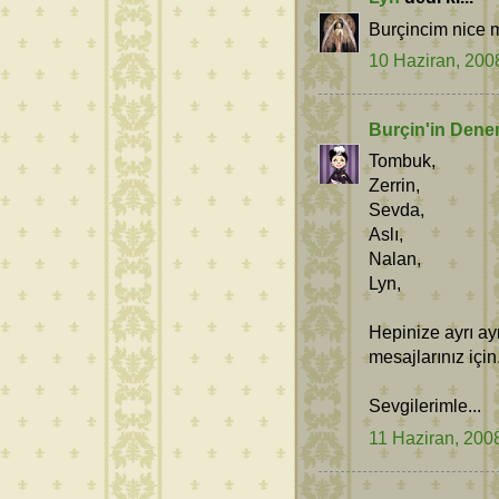
Burçincim nice mu
10 Haziran, 200
Burçin'in Dene
Tombuk,
Zerrin,
Sevda,
Aslı,
Nalan,
Lyn,
Hepinize ayrı ay
mesajlarınız için
Sevgilerimle...
11 Haziran, 200