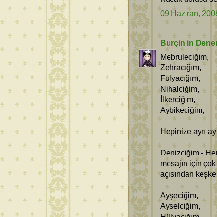
09 Haziran, 200
Burçin'in Dene
Mebruleciğim,
Zehracığım,
Fulyacığım,
Nihalciğim,
İlkerciğim,
Aybikeciğim,
Hepinize ayrı ay
Denizciğim - Her
mesajın için çok
açısından keşke
Ayşeciğim,
Ayselciğim,
Hülyacığım,