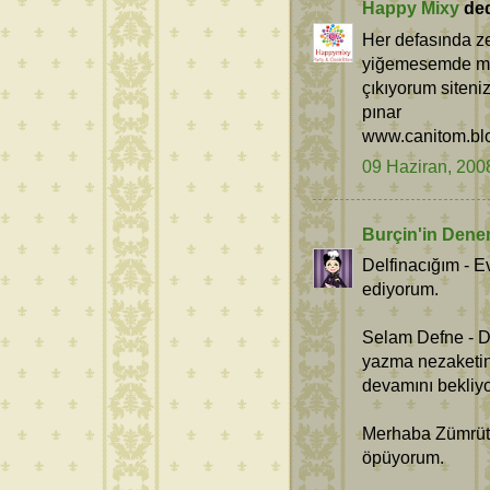
Happy Mixy
dedi
Her defasında z
yiğemesemde mut
çıkıyorum siteni
pınar
www.canitom.bl
09 Haziran, 200
Burçin'in Dene
Delfinacığım - E
ediyorum.
Selam Defne - D
yazma nezaketini
devamını bekliy
Merhaba Zümrüt 
öpüyorum.