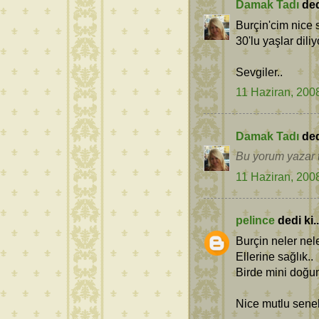
Damak Tadı
dedi
Burçin'cim nice 
30'lu yaşlar dili
Sevgiler..
11 Haziran, 200
Damak Tadı
dedi
Bu yorum yazar t
11 Haziran, 200
pelince
dedi ki..
Burçin neler nel
Ellerine sağlık..
Birde mini doğu
Nice mutlu sene