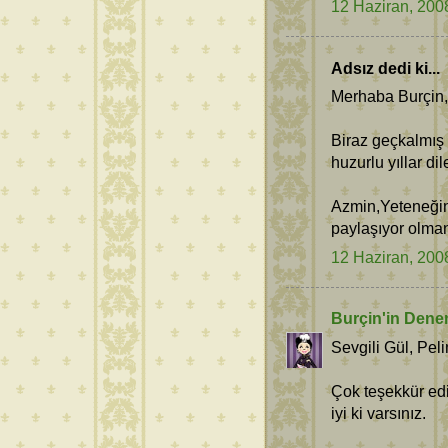
12 Haziran, 200
Adsız dedi ki...
Merhaba Burçin,
Biraz geçkalmış 
huzurlu yıllar dil
Azmin,Yeteneğin,
paylaşıyor olman
12 Haziran, 200
Burçin'in Dene
Sevgili Gül, Pel
Çok teşekkür edi
iyi ki varsınız.