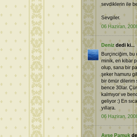
sevdiklerin ile b
Sevgiler.
06 Haziran, 200
Deniz
dedi ki...
Burçinciğim, bu 
minik, en kibar 
olup, sana bir pa
şeker hamuru gibi
bir ömür dilerim 
bence 30lar. Çü
kalmıyor ve benc
geliyor :) En sı
yıllara.
06 Haziran, 200
Ayse Pamuk
ded