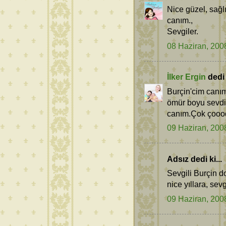
Nice güzel, sağl
canım.,
Sevgiler.
08 Haziran, 200
İlker Ergin
dedi k
Burçin'cim canım
ömür boyu sevdikl
canım.Çok çoooo
09 Haziran, 200
Adsız dedi ki...
Sevgili Burçin 
nice yıllara, sevgi
09 Haziran, 200