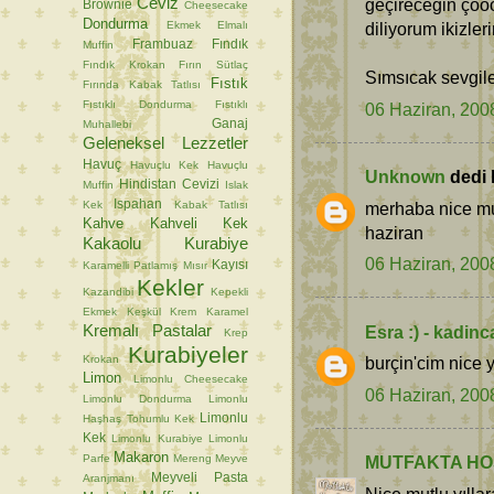
Ceviz
geçireceğin çooo
Brownie
Cheesecake
Dondurma
Ekmek
Elmalı
diliyorum ikizler
Frambuaz
Fındık
Muffin
Fındık Krokan
Fırın Sütlaç
Sımsıcak sevgil
Fıstık
Fırında Kabak Tatlısı
Fıstıklı Dondurma
Fıstıklı
06 Haziran, 200
Ganaj
Muhallebi
Geleneksel Lezzetler
Havuç
Havuçlu Kek
Havuçlu
Unknown
dedi k
Hindistan Cevizi
Muffin
Islak
Ispahan
Kek
Kabak Tatlısı
merhaba nice mut
Kahve
Kahveli Kek
haziran
Kakaolu Kurabiye
06 Haziran, 200
Kayısı
Karamelli Patlamış Mısır
Kekler
Kazandibi
Kepekli
Ekmek
Keşkül
Krem Karamel
Kremalı Pastalar
Esra :) - kadin
Krep
Kurabiyeler
Krokan
burçin'cim nice y
Limon
Limonlu Cheesecake
06 Haziran, 200
Limonlu Dondurma
Limonlu
Limonlu
Haşhaş Tohumlu Kek
Kek
Limonlu Kurabiye
Limonlu
Makaron
Parfe
Mereng
Meyve
MUTFAKTA HO
Meyveli Pasta
Aranjmanı
Nice mutlu yılla