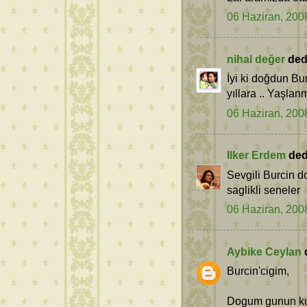
06 Haziran, 200
nihal değer
dedi
İyi ki doğdun Bur
yıllara .. Yaşla
06 Haziran, 200
Ilker Erdem
dedi
Sevgili Burcin 
saglikli seneler
06 Haziran, 200
Aybike Ceylan
d
Burcin'cigim,
Dogum gunun kutl