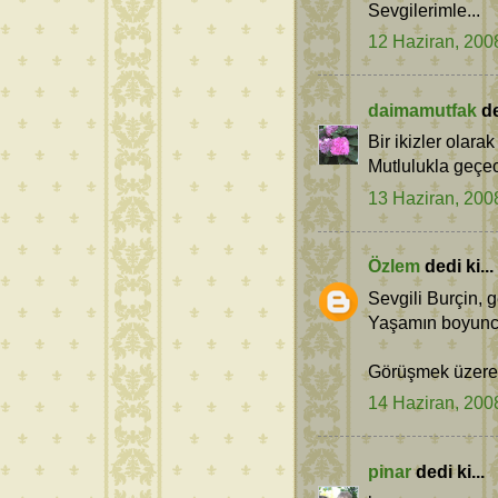
Sevgilerimle...
12 Haziran, 200
daimamutfak
de
Bir ikizler olarak 
Mutlulukla geçec
13 Haziran, 200
Özlem
dedi ki...
Sevgili Burçin, g
Yaşamın boyunca
Görüşmek üzere, i
14 Haziran, 200
pinar
dedi ki...