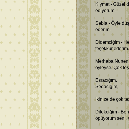
Kıymet - Güzel di
ediyorum.
Sebla - Öyle dü
ederim.
Didemciğim - He
teşekkür ederim
Merhaba Nurten
öyleyse. Çok teş
Esracığım,
Sedacığım,
İkinize de çok t
Dilekciğim - Be
öpüyorum seni. 