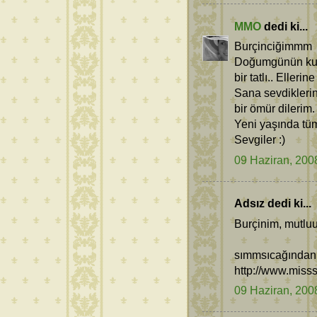
MMO
dedi ki...
Burçinciğimmm
Doğumgünün kutlu
bir tatlı.. Ellerine
Sana sevdiklerinl
bir ömür dilerim.
Yeni yaşında tüm
Sevgiler :)
09 Haziran, 200
Adsız dedi ki...
Burçinim, mutlu
sımmsıcağından 
http://www.miss
09 Haziran, 200