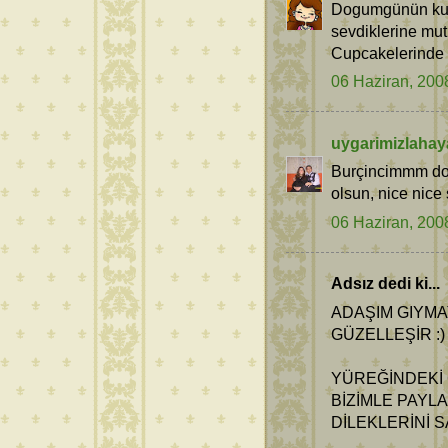
Dogumgünün kutl
sevdiklerine mutl
Cupcakelerinde c
06 Haziran, 200
uygarimizlahay
Burçincimmm do
olsun, nice nice
06 Haziran, 200
Adsız dedi ki...
ADAŞIM GIYMA
GÜZELLEŞİR :)
YÜREĞİNDEKİ 
BİZİMLE PAYLA
DİLEKLERİNİ S