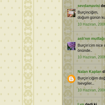
sevdamavisi
ded
Burçinciğim,
doğum günün kutlu
10 Haziran, 200
aslı'nın mutfağı
Burçin'cim nice s
önünde..
10 Haziran, 200
Nalan Kaplan
de
Burçin'ciğim do
!sevgiler...
10 Haziran, 200
Lyn
dedi ki...