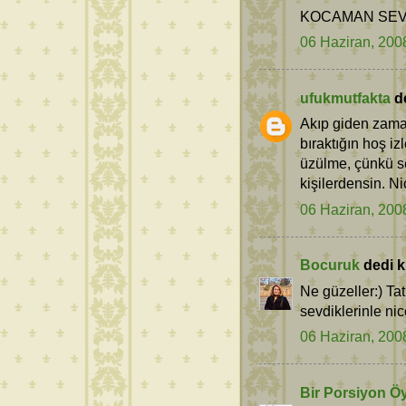
KOCAMAN SEV
06 Haziran, 200
ufukmutfakta
de
Akıp giden zaman
bıraktığın hoş iz
üzülme, çünkü se
kişilerdensin. Ni
06 Haziran, 200
Bocuruk
dedi ki
Ne güzeller:) Tat
sevdiklerinle nic
06 Haziran, 200
Bir Porsiyon Ö