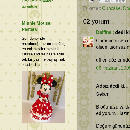
Profilimin tamamını
görüntüle
Etiketler:
Cupcake
,
Do
62 yorum:
Minnie Mouse
Pastaları
Delfina ;
dedi ki.
Son dönemde
Canımmm,sen de b
hazırladığımız en popüler,
olsun...sonsuz 
en çok sevilen sevimli
Minnie Mouse pastalarını
gülen gözlerind
tek bir yazı ile paylaşmak
istedik. Bu...
06 Haziran, 200
Adsız dedi ki...
Selam,
Bloğunuzu yaklaş
ediyorum. Hazırl
Doğum gününüzü d