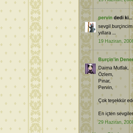
pervin
dedi ki...
sevgil burçinci
yıllara ...
19 Haziran, 200
Burçin'in Dene
Daima Mutfak,
Özlem,
Pınar,
Pervin,
Çok teşekkür ede
En içten sevgiler
29 Haziran, 200