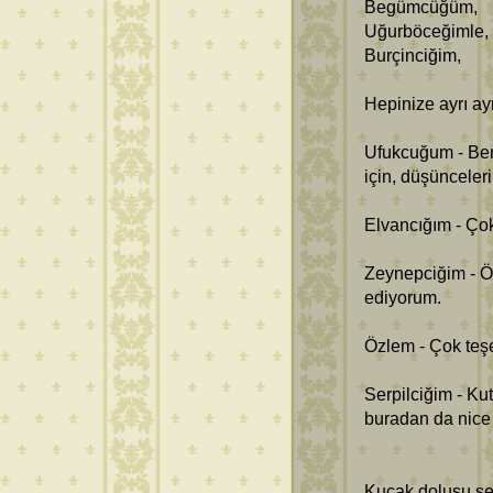
Begümcüğüm,
Uğurböceğimle,
Burçinciğim,
Hepinize ayrı ay
Ufukcuğum - Ben
için, düşünceler
Elvancığım - Ço
Zeynepciğim - Öy
ediyorum.
Özlem - Çok teşe
Serpilciğim - 
buradan da nice 
Kucak dolusu sev