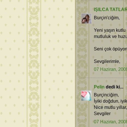
IŞILCA TATLA
Burçin'ciğim,
Yeni yaşın kutlu 
mutluluk ve huzu
Seni çok öpüyo
Sevgilerimle,
07 Haziran, 200
Pelin
dedi ki...
Burçinciğim,
İyiki doğdun, iyik
Nice mutlu yılla
Sevgiler
07 Haziran, 200