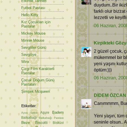
Etkinlik Tarifleri
duydum..Bir ikizl
Futbol Pastası
farklı olur bizza
Hello Kitty
lezzetli ve keyifli
Kız Çocukları için
06 Haziran, 200
Pastalar
Mickey Mouse
Minnie Mouse
Kirpikteki Gözy
Sevgililer Günü
2 güzel çocuk, ç
Sevgiliye
mükemmel bir bl
Winx
yeni yaşını kut
Çizgi Film Karakterli
öptüm:)))
Pastalar
06 Haziran, 200
Çocuk Doğum Günü
Pastaları
Şimşek Mcqueen
DİDEM ÖZCAN
Canımmmm, Bur
Etiketler
Badem
Aşure
Ayva tatlısı
Yeni yaşın, tüm d
Balkabağı
Balkabağı Pastası
seninle olsun.. 
Beze
Biscotti
Bisküvi