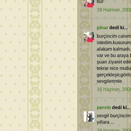
bur
16 Haziran, 200
pinar
dedi ki...
burçincim canım
istedim.kusuruma
alakam kalmadı.
var ve bu araya b
şuan ziyaret ede
tekrar nice mutl
gerçekleşir,gönl
sevgilerimle
16 Haziran, 200
pervin
dedi ki...
sevgil burçinci
yıllara ...
19 Haziran, 200