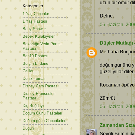
uzun bir ömür di
Kategoriler
1 Yaş Cupcake
Defne.
1 Yaş Pastası
06 Haziran, 200
Baby Shower
Bebek Kurabiyeleri
Düşler Mutfağı 
Bekarlığa Veda Partisi
Pastası
Merhaba Burçin
Ben10 Pastası
Burçin Birdane
doğumgününü yüre
güzel yıllar dileri
Caillou
Deniz Temalı
Kocaman öpüyoru
Disney Cars Pastası
Disney Prensesleri
Zümrüt
Pastası
Diş Buğdayı
06 Haziran, 200
Doğum Günü Pastaları
Doğum günü Cupcakeleri
Zamandan Sız
Düğün
Sevgli Burçin ik