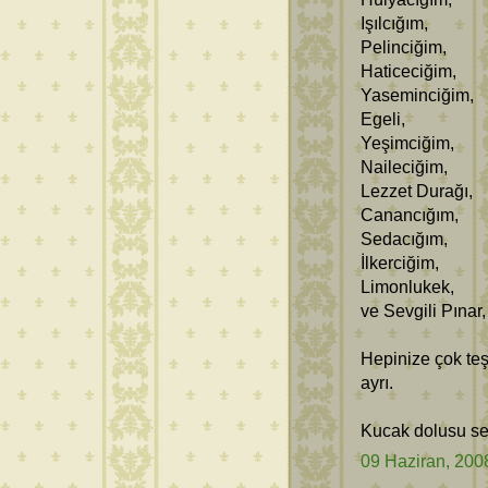
Işılcığım,
Pelinciğim,
Haticeciğim,
Yaseminciğim,
Egeli,
Yeşimciğim,
Naileciğim,
Lezzet Durağı,
Canancığım,
Sedacığım,
İlkerciğim,
Limonlukek,
ve Sevgili Pınar,
Hepinize çok teş
ayrı.
Kucak dolusu sev
09 Haziran, 200