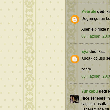
Mebrule
dedi ki.
Dogumgunun kutl
Ailenle birlikte n
06 Haziran, 200
Eya
dedi ki...
Kucak dolusu sev
zehra
06 Haziran, 200
Yunkabu
dedi ki
Nice senelere in
saglikla insallah
Laf aramizda otu