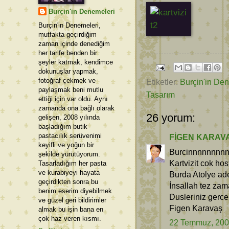
Burçin'in Denemeleri
Burçin'in Denemeleri,
mutfakta geçirdiğim
zaman içinde denediğim
her tarife benden bir
şeyler katmak, kendimce
dokunuşlar yapmak,
fotoğraf çekmek ve
Etiketler:
Burçin'in De
paylaşmak beni mutlu
Tasarım
ettiği için var oldu. Aynı
zamanda ona bağlı olarak
26 yorum:
gelişen, 2008 yılında
başladığım butik
pastacılık serüvenimi
FİGEN KARAV
keyifli ve yoğun bir
Burcinnnnnnnnn
şekilde yürütüyorum.
Kartvizit cok hos
Tasarladığım her pasta
ve kurabiyeyi hayata
Burda Atolye ade
geçirdikten sonra bu
İnsallah tez zam
benim eserim diyebilmek
Dusleriniz gerce
ve güzel geri bildirimler
Figen Karavaş
almak bu işin bana en
çok haz veren kısmı.
22 Temmuz, 20