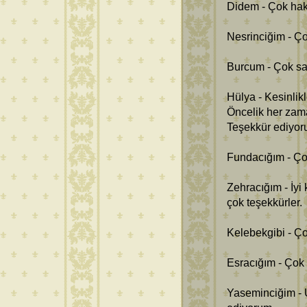
Didem - Çok hakl
Nesrinciğim - Ç
Burcum - Çok sağ
Hülya - Kesinlikl
Öncelik her zaman
Teşekkür ediyor
Fundacığım - Ço
Zehracığım - İyi 
çok teşekkürler.
Kelebekgibi - Ço
Esracığım - Çok 
Yaseminciğim - 