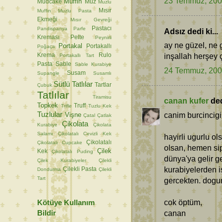
23 Temmuz, 20
Muffin
Mudcake
Muz
Muzlu
Mısır
Muffin
Muzlu Pasta
Ekmeği
Mısır Gevreği
Pastacı
Pandispanya
Parfe
Adsız dedi ki...
Kreması
Pelte
Peynirli
ay ne güzel, ne 
Portakal
Portakallı
Poğaça
inşallah herşey 
Krema
Rulo
Portakallı Tart
Pasta
Sable
Sable Kurabiye
24 Temmuz, 20
Susam
Supangle
Susamlı
Sütlü Tatlılar
Tartlar
Çubuk
Tatlılar
Tiramisu
canan kufer
dedi
Topkek
Truff
Trifle
Tuzlu Kek
Tuzlular
canim burcincig
Vişne
Çatal
Çatlak
Çikolata
Kurabiye
Çikolata
Salamı
Çikolatalı Cevizli Kek
hayirli ugurlu o
Çikolatalı
Çikolatalı Cupcake
olsan, hemen sip
Çilek
Kek
Çikolatalı Puding
dünya'ya gelir g
Çilek Kurabiyeler
Çilekli
kurabiyelerden is
Çilekli Pasta
Dondurma
Çilekli
Tart
gercekten. dogum
cok öptüm,
Kötüye Kullanım
Bildir
canan