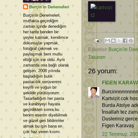
Burçin'in Denemeleri
Burçin'in Denemeleri,
mutfakta geçirdiğim
zaman içinde denediğim
her tarife benden bir
şeyler katmak, kendimce
dokunuşlar yapmak,
fotoğraf çekmek ve
Etiketler:
Burçin'in De
paylaşmak beni mutlu
Tasarım
ettiği için var oldu. Aynı
zamanda ona bağlı olarak
26 yorum:
gelişen, 2008 yılında
başladığım butik
pastacılık serüvenimi
FİGEN KARAV
keyifli ve yoğun bir
Burcinnnnnnnnn
şekilde yürütüyorum.
Kartvizit cok hos
Tasarladığım her pasta
ve kurabiyeyi hayata
Burda Atolye ade
geçirdikten sonra bu
İnsallah tez zam
benim eserim diyebilmek
Dusleriniz gerce
ve güzel geri bildirimler
Figen Karavaş
almak bu işin bana en
çok haz veren kısmı.
22 Temmuz, 20