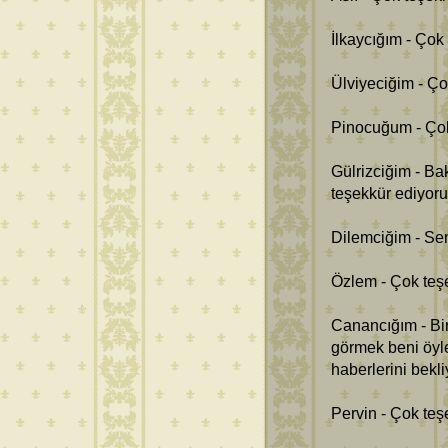
İlkaycığım - Çok 
Ülviyeciğim - Ço
Pinocuğum - Çok
Gülrizciğim - Ba
teşekkür ediyorum
Dilemciğim - Se
Özlem - Çok teş
Canancığım - Bi
görmek beni öyl
haberlerini bekli
Pervin - Çok teşe