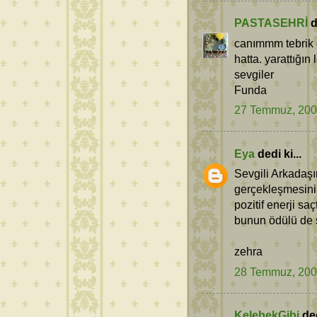
PASTASEHRİ
d
canımmm tebrik ed
hatta. yarattığın 
sevgiler
Funda
27 Temmuz, 20
Eya
dedi ki...
Sevgili Arkadaşım
gerçekleşmesini 
pozitif enerji sa
bunun ödülü de s
zehra
28 Temmuz, 20
KelebekGibi
ded