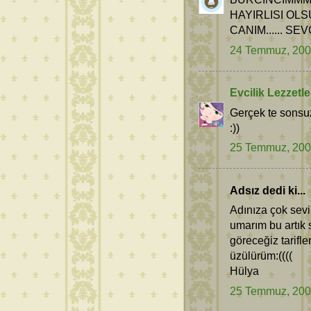
HAYIRLISI OLS
CANIM...... SEV
24 Temmuz, 20
Evcilik Lezzetle
Gerçek te sonsuz
:))
25 Temmuz, 20
Adsız dedi ki...
Adınıza çok sevi
umarım bu artık 
göreceğiz tarifl
üzülürüm:((((
Hülya
25 Temmuz, 20