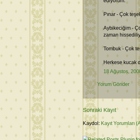
ediyorum.
Pınar - Çok teşek
Aybikeciğim - Ço
zaman hissediliy
Tombuk - Çok te
Herkese kucak do
18 Ağustos, 200
Yorum Gönder
Sonraki Kayıt
Kaydol:
Kayıt Yorumları (