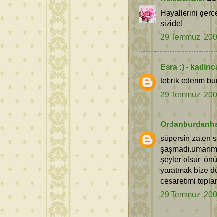
Hayallerini gerc
sizide!
29 Temmuz, 20
Esra :) - kadin
tebrik ederim bur
29 Temmuz, 20
Ordanburdanha
süpersin zaten se
şaşmadı.umarım s
şeyler olsun önü
yaratmak bize d
cesaretimi topla
29 Temmuz, 20