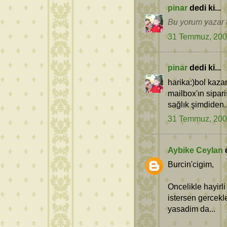
pinar
dedi ki...
Bu yorum yazar t
31 Temmuz, 20
pinar
dedi ki...
harika:)bol kazan
mailbox'ın sipar
sağlık şimdiden..
31 Temmuz, 20
Aybike Ceylan
d
Burcin'cigim,
Oncelikle hayirl
istersen gercek
yasadim da...