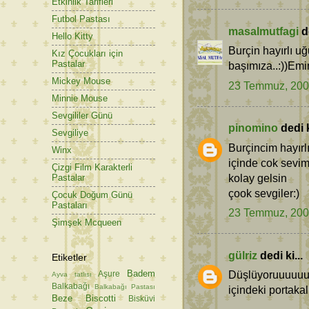
Etkinlik Tarifleri
Futbol Pastası
masalmutfagi
de
Hello Kitty
Burçin hayırlı uğ
Kız Çocukları için
Pastalar
başımıza..:))Emi
Mickey Mouse
23 Temmuz, 20
Minnie Mouse
Sevgililer Günü
pinomino
dedi k
Sevgiliye
Burçincim hayırl
Winx
içinde cok sevim
Çizgi Film Karakterli
kolay gelsin
Pastalar
çook sevgiler:)
Çocuk Doğum Günü
Pastaları
23 Temmuz, 20
Şimşek Mcqueen
gülriz
dedi ki...
Etiketler
Badem
Düşlüyoruuuuuu
Aşure
Ayva tatlısı
Balkabağı
Balkabağı Pastası
içindeki portak
Beze
Biscotti
Bisküvi