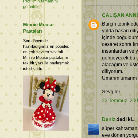
Profilimin tamamını
görüntüle
ÇALIŞAN ANN
Burçin tebrik ed
Minnie Mouse
yolda başarı di
Pastaları
içinde boğuldum
Son dönemde
cesaret sonra fı
hazırladığımız en popüler,
insanlardan ve ya
en çok sevilen sevimli
gelmeyecek bu g
Minnie Mouse pastalarını
tek bir yazı ile paylaşmak
alacağım ve üst
istedik. Bu...
diliyorum.
Umarım umarım o
Sevgiler...
22 Temmuz, 20
Deniz
dedi ki...
süper kahraman B
eve dönen yorgun