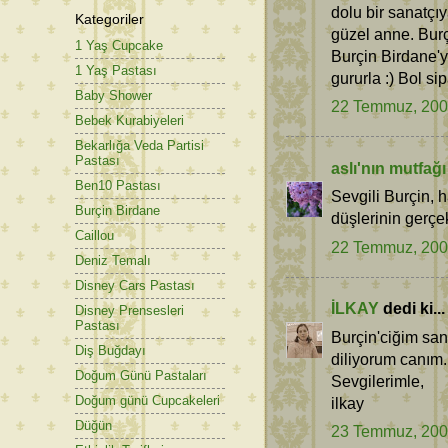
dolu bir sanatçı
Kategoriler
güzel anne. Burç
1 Yaş Cupcake
Burçin Birdane'y
1 Yaş Pastası
gururla :) Bol sip
Baby Shower
22 Temmuz, 20
Bebek Kurabiyeleri
Bekarlığa Veda Partisi
Pastası
aslı'nın mutfağı
Ben10 Pastası
Sevgili Burçin, h
Burçin Birdane
düşlerinin gerç
Caillou
22 Temmuz, 20
Deniz Temalı
Disney Cars Pastası
İLKAY
dedi ki...
Disney Prensesleri
Pastası
Burçin'ciğim san
Diş Buğdayı
diliyorum canım.
Doğum Günü Pastaları
Sevgilerimle,
Doğum günü Cupcakeleri
ilkay
Düğün
23 Temmuz, 20