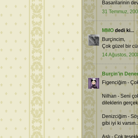
Basarilarinin dev
31 Temmuz, 20
MMO
dedi ki...
Burçincim,
Çok güzel bir cüm
14 Ağustos, 200
Burçin'in Dene
Figenciğim - Çok
Nilhan - Seni ç
dileklerin gerçek
Denizciğim - Sö
gibi iyi ki varsın..
Aslı - Çok teşek