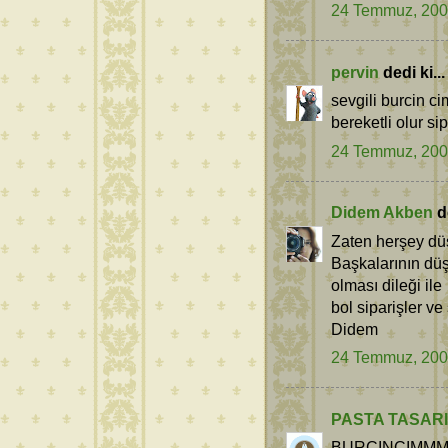
24 Temmuz, 20
pervin
dedi ki...
sevgili burcin ci
bereketli olur si
24 Temmuz, 20
Didem Akben
d
Zaten herşey dü
Başkalarının düş
olması dileği ile
bol siparişler ve
Didem
24 Temmuz, 20
PASTA TASARIM
BURCINCIMMMM