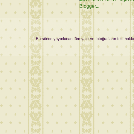
Bu sitede yayınlanan tüm yazı ve fotoğrafların telif hakkı