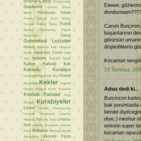
Ceviz
Brownie
Cheesecake
Eeeee, gözlerim
Dondurma
Ekmek
Elmalı
dondurmam???
Frambuaz
Fındık
Muffin
Fındık Krokan
Fırın Sütlaç
Fıstık
Fırında Kabak Tatlısı
Canım Burçinim,
Fıstıklı Dondurma
Fıstıklı
başarılarının de
Ganaj
Muhallebi
görürsün umarım
Geleneksel Lezzetler
düşlediklerin gö
Havuç
Havuçlu Kek
Havuçlu
Hindistan Cevizi
Muffin
Islak
Ispahan
Kek
Kabak Tatlısı
Kocaman sevgil
Kahve
Kahveli Kek
23 Temmuz, 20
Kakaolu Kurabiye
Kayısı
Karamelli Patlamış Mısır
Kekler
Kazandibi
Kepekli
Adsız dedi ki...
Ekmek
Keşkül
Krem Karamel
Kremalı Pastalar
Krep
Burcincim kartvi
Kurabiyeler
Krokan
bak yorumlarda 
Limon
Limonlu Cheesecake
bende diyecegim
Limonlu Dondurma
Limonlu
diye.:) meshur o
Limonlu
Haşhaş Tohumlu Kek
eminim super is
Kek
Limonlu Kurabiye
Limonlu
Makaron
Parfe
Mereng
Meyve
kocaman opucuk
Meyveli Pasta
Aranjmanı