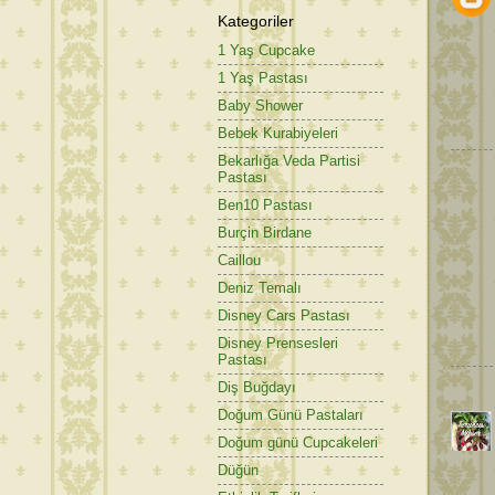
Kategoriler
1 Yaş Cupcake
1 Yaş Pastası
Baby Shower
Bebek Kurabiyeleri
Bekarlığa Veda Partisi
Pastası
Ben10 Pastası
Burçin Birdane
Caillou
Deniz Temalı
Disney Cars Pastası
Disney Prensesleri
Pastası
Diş Buğdayı
Doğum Günü Pastaları
Doğum günü Cupcakeleri
Düğün