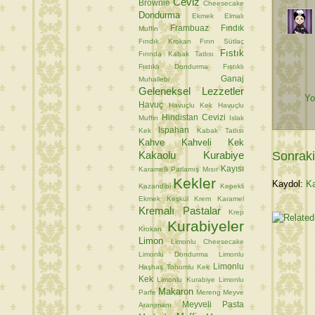
Ceviz
Brownie
Cheesecake
Dondurma
Ekmek
Elmalı
Frambuaz
Fındık
Muffin
Fındık Krokan
Fırın Sütlaç
Fıstık
Fırında Kabak Tatlısı
Fıstıklı Dondurma
Fıstıklı
Ganaj
Muhallebi
Geleneksel Lezzetler
Yo
Havuç
Havuçlu Kek
Havuçlu
Hindistan Cevizi
Muffin
Islak
Ispahan
Kek
Kabak Tatlısı
Kahve
Kahveli Kek
Kakaolu Kurabiye
Sonraki
Kayısı
Karamelli Patlamış Mısır
Kekler
Kaydol:
Ka
Kazandibi
Kepekli
Ekmek
Keşkül
Krem Karamel
Kremalı Pastalar
Krep
Kurabiyeler
Krokan
Limon
Limonlu Cheesecake
Limonlu Dondurma
Limonlu
Limonlu
Haşhaş Tohumlu Kek
Kek
Limonlu Kurabiye
Limonlu
Makaron
Parfe
Mereng
Meyve
Meyveli Pasta
Aranjmanı