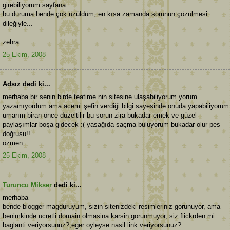
girebiliyorum sayfana...
bu duruma bende çok üzüldüm, en kısa zamanda sorunun çözülmesi
dileğiyle...
zehra
25 Ekim, 2008
Adsız dedi ki...
merhaba bir senin birde teatime nin sitesine ulaşabiliyorum yorum
yazamıyordum ama acemi şefin verdiği bilgi sayesinde onuda yapabiliyorum
umarım biran önce düzeltilir bu sorun zira bukadar emek ve güzel
paylaşımlar boşa gidecek :( yasağıda saçma buluyorum bukadar olur pes
doğrusu!!
özmen
25 Ekim, 2008
Turuncu Mikser
dedi ki...
merhaba
bende blogger magduruyum, sizin sitenizdeki resimleriniz gorunuyor, ama
benimkinde ucretli domain olmasina karsin gorunmuyor, siz flickrden mi
baglanti veriyorsunuz?,eger oyleyse nasil link veriyorsunuz?