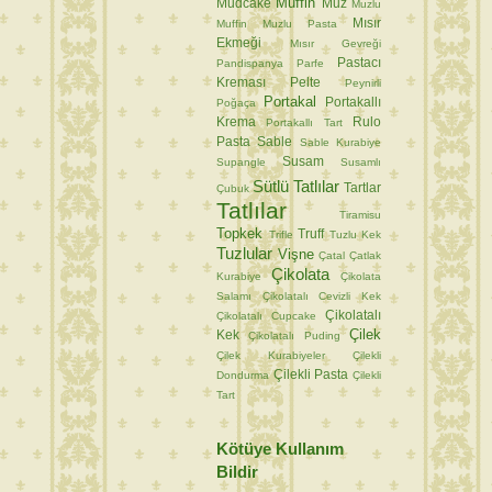
Muffin
Mudcake
Muz
Muzlu
Mısır
Muffin
Muzlu Pasta
Ekmeği
Mısır Gevreği
Pastacı
Pandispanya
Parfe
Kreması
Pelte
Peynirli
Portakal
Portakallı
Poğaça
Krema
Rulo
Portakallı Tart
Pasta
Sable
Sable Kurabiye
Susam
Supangle
Susamlı
Sütlü Tatlılar
Tartlar
Çubuk
Tatlılar
Tiramisu
Topkek
Truff
Trifle
Tuzlu Kek
Tuzlular
Vişne
Çatal
Çatlak
Çikolata
Kurabiye
Çikolata
Salamı
Çikolatalı Cevizli Kek
Çikolatalı
Çikolatalı Cupcake
Çilek
Kek
Çikolatalı Puding
Çilek Kurabiyeler
Çilekli
Çilekli Pasta
Dondurma
Çilekli
Tart
Kötüye Kullanım
Bildir