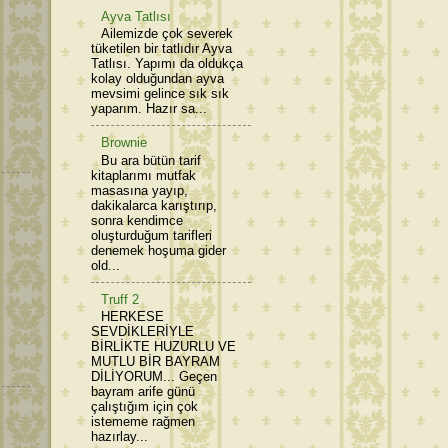
Ayva Tatlısı
Ailemizde çok severek
tüketilen bir tatlıdır Ayva
Tatlısı. Yapımı da oldukça
kolay olduğundan ayva
mevsimi gelince sık sık
yaparım. Hazır sa...
Brownie
Bu ara bütün tarif
kitaplarımı mutfak
masasına yayıp,
dakikalarca karıştırıp,
sonra kendimce
oluşturduğum tarifleri
denemek hoşuma gider
old...
Truff 2
HERKESE
SEVDİKLERİYLE
BİRLİKTE HUZURLU VE
MUTLU BİR BAYRAM
DİLİYORUM... Geçen
bayram arife günü
çalıştığım için çok
istememe rağmen
hazırlay...