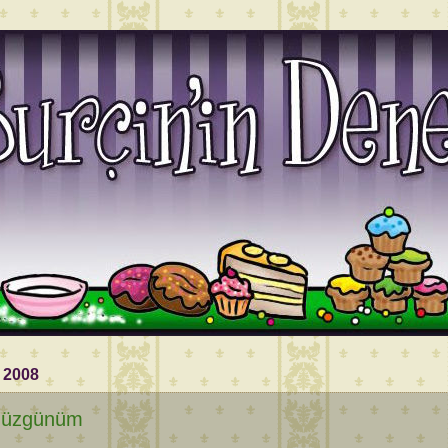
 2008
 üzgünüm