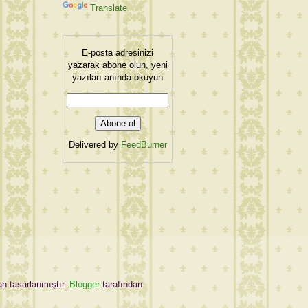
Translate
E-posta adresinizi
yazarak abone olun, yeni
yazıları anında okuyun
Delivered by
FeedBurner
an tasarlanmıştır.
Blogger
tarafından