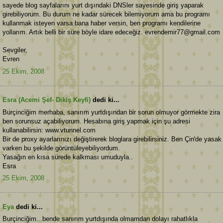
sayede blog sayfalarını yurt dışındaki DNSler sayesinde giriş yaparak
girebiliyorum. Bu durum ne kadar sürecek bilemiyorum ama bu programı
kullanmak isteyen varsa bana haber versin, ben programı kendilerine
yollarım. Artık belli bir süre böyle idare edeceğiz. evrendemir77@gmail.com
Sevgiler,
Evren
25 Ekim, 2008
Esra (Acemi Şef- Dikiş Keyfi)
dedi ki...
Burçinciğim merhaba, sanırım yurtdışından bir sorun olmuyor görmekte zira
ben sorunsuz açabiliyorum. Hesabına giriş yapmak için şu adresi
kullanabilirsin: www.vtunnel.com
Bir de proxy ayarlarınızı değiştirerek bloglara girebilirsiniz. Ben Çin'de yasak
varken bu şekilde görüntüleyebiliyordum.
Yasağın en kısa sürede kalkması umuduyla..
Esra
25 Ekim, 2008
Eya
dedi ki...
Burçinciğim...bende sanırım yurtdışında olmamdan dolayı rahatlıkla