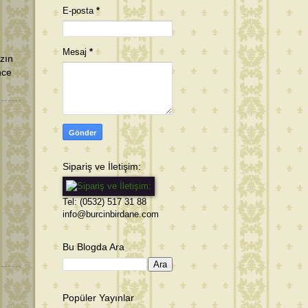
E-posta
*
Mesaj
*
zın
nce
Sipariş ve İletişim:
Tel: (0532) 517 31 88
info@burcinbirdane.com
Bu Blogda Ara
Popüler Yayınlar