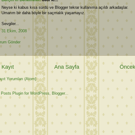
Neyse ki kabus kısa sürdü ve Blogger tekrar kullanıma açıldı arkadaşlar.
Umarım bir daha böyle bir saçmalık yaşamayız.
Sevgiler...
31 Ekim, 2008
rum Gönder
 Kayıt
Ana Sayfa
Önceki
yıt Yorumları (Atom)