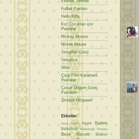
Etkinlik Tarifleri
Futbol Pastası
Hello Kitty
Kız Çocukları için
Pastalar
Mickey Mouse
Minnie Mouse
Sevgililer Günü
Sevgiliye
Winx
Çizgi Film Karakterli
Pastalar
Çocuk Doğum Günü
Pastaları
Şimşek Mcqueen
Etiketler
Badem
Aşure
Ayva tatlısı
Balkabağı
Balkabağı Pastası
Beze
Biscotti
Bisküvi