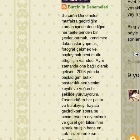
Evet f
Burçin'in Denemeleri
yasakl
yayın 
Burçin'in Denemeleri,
mutfakta geçirdiğim
zaman içinde denediğim
Blog y
her tarife benden bir
böyle 
şeyler katmak, kendimce
sonlan
dokunuşlar yapmak,
fotoğraf çekmek ve
paylaşmak beni mutlu
ettiği için var oldu. Aynı
Etiketl
zamanda ona bağlı olarak
gelişen, 2008 yılında
9 yo
başladığım butik
pastacılık serüvenimi
keyifli ve yoğun bir
şekilde yürütüyorum.
Tasarladığım her pasta
ve kurabiyeyi hayata
geçirdikten sonra bu
benim eserim diyebilmek
ve güzel geri bildirimler
almak bu işin bana en
çok haz veren kısmı.