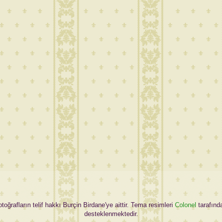
oğrafların telif hakkı Burçin Birdane'ye aittir. Tema resimleri
Colonel
tarafınd
desteklenmektedir.