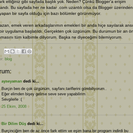
ark ettiğiniz gibi sayfada başlık yok. Neden? Çünkü Blogger'a erişim
andı. Bu sayfada her ne kadar .com uzantılı olsa da Blogger üzerinden
yapan bir sayfa olduğu için bazı bölümler görünmüyor.
azan, emek veren arkadaşlarımın emekleri bir anda hiçe sayılarak ansı
bir uygulama başlatıldı. Gerçekten çok üzgünüm. Bu durumun bir an ö
masını tüm kalbimle diliyorum. Başka ne diyeceğimi bilemiyorum.
er:
blog
rum:
ayseyaman
dedi ki...
Burçin ben de çok üzgünüm, sayfanı tariflerini görebiliyorum..
Eğer elimden bişey gelirse seve seve yapabilirim.
Sevgilerle :(
25 Ekim, 2008
Bir Dilim Düş
dedi ki...
Burçinciğim ben de az önce fark ettim ve eşim bana bir program indirdi bu