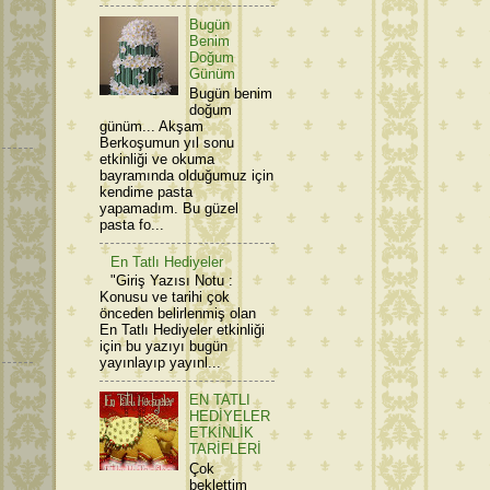
Bugün
Benim
Doğum
Günüm
Bugün benim
doğum
günüm... Akşam
Berkoşumun yıl sonu
etkinliği ve okuma
bayramında olduğumuz için
kendime pasta
yapamadım. Bu güzel
pasta fo...
En Tatlı Hediyeler
"Giriş Yazısı Notu :
Konusu ve tarihi çok
önceden belirlenmiş olan
En Tatlı Hediyeler etkinliği
için bu yazıyı bugün
yayınlayıp yayınl...
EN TATLI
HEDİYELER
ETKİNLİK
TARİFLERİ
Çok
beklettim