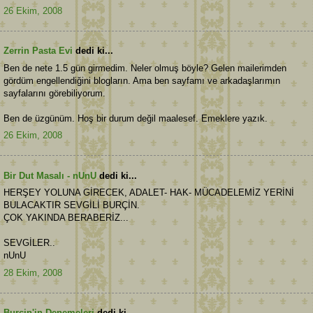
26 Ekim, 2008
Zerrin Pasta Evi
dedi ki...
Ben de nete 1.5 gün girmedim. Neler olmuş böyle? Gelen mailerimden
gördüm engellendiğini blogların. Ama ben sayfamı ve arkadaşlarımın
sayfalarını görebiliyorum.
Ben de üzgünüm. Hoş bir durum değil maalesef. Emeklere yazık.
26 Ekim, 2008
Bir Dut Masalı - nUnU
dedi ki...
HERŞEY YOLUNA GİRECEK, ADALET- HAK- MÜCADELEMİZ YERİNİ
BULACAKTIR SEVGİLİ BURÇİN.
ÇOK YAKINDA BERABERİZ...
SEVGİLER..
nUnU
28 Ekim, 2008
Burçin'in Denemeleri
dedi ki...