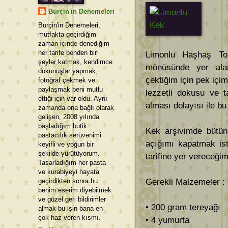
Burçin'in Denemeleri
Burçin'in Denemeleri,
mutfakta geçirdiğim
zaman içinde denediğim
her tarife benden bir
Limonlu Haşhaş To
şeyler katmak, kendimce
mönüsünde yer alan
dokunuşlar yapmak,
çektiğim için pek iç
fotoğraf çekmek ve
paylaşmak beni mutlu
lezzetli dokusu ve t
ettiği için var oldu. Aynı
alması dolayısı ile b
zamanda ona bağlı olarak
gelişen, 2008 yılında
başladığım butik
Kek arşivimde bütün 
pastacılık serüvenimi
açığımı kapatmak is
keyifli ve yoğun bir
şekilde yürütüyorum.
tarifine yer vereceğim
Tasarladığım her pasta
ve kurabiyeyi hayata
geçirdikten sonra bu
Gerekli Malzemeler :
benim eserim diyebilmek
ve güzel geri bildirimler
• 200 gram tereyağı
almak bu işin bana en
çok haz veren kısmı.
• 4 yumurta