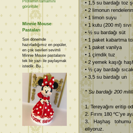
Profilimin tamamını
• 1,5 su bardağı toz 
görüntüle
• 2 limonun rendelen
• 1 limon suyu
Minnie Mouse
• 1 kutu (200 ml) sıv
Pastaları
• ½ su bardağı süt
• 1 paket kabartma t
Son dönemde
hazırladığımız en popüler,
• 1 paket vanilya
en çok sevilen sevimli
• 1 çimdik tuz
Minnie Mouse pastalarını
tek bir yazı ile paylaşmak
• 2 yemek kaşığı ha
istedik. Bu...
• ½ çay bardağı sıca
• 3,5 su bardağı un
* Su bardağı 200 mililit
1. Tereyağını eritip 
2. Fırını 180 ºC’ye a
3. Haşhaş tohumu h
eliyoruz.