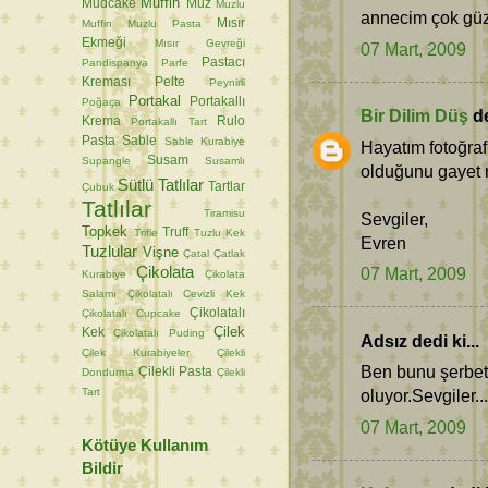
Muffin
Mudcake
Muz
Muzlu
annecim çok güze
Mısır
Muffin
Muzlu Pasta
Ekmeği
Mısır Gevreği
07 Mart, 2009
Pastacı
Pandispanya
Parfe
Kreması
Pelte
Peynirli
Portakal
Portakallı
Poğaça
Bir Dilim Düş
de
Krema
Rulo
Portakallı Tart
Pasta
Sable
Sable Kurabiye
Hayatım fotoğraf
Susam
Supangle
Susamlı
olduğunu gayet ne
Sütlü Tatlılar
Tartlar
Çubuk
Tatlılar
Tiramisu
Sevgiler,
Topkek
Truff
Trifle
Tuzlu Kek
Evren
Tuzlular
Vişne
Çatal
Çatlak
Çikolata
07 Mart, 2009
Kurabiye
Çikolata
Salamı
Çikolatalı Cevizli Kek
Çikolatalı
Çikolatalı Cupcake
Çilek
Kek
Çikolatalı Puding
Adsız dedi ki...
Çilek Kurabiyeler
Çilekli
Ben bunu şerbetl
Çilekli Pasta
Dondurma
Çilekli
Tart
oluyor.Sevgiler...
07 Mart, 2009
Kötüye Kullanım
Bildir