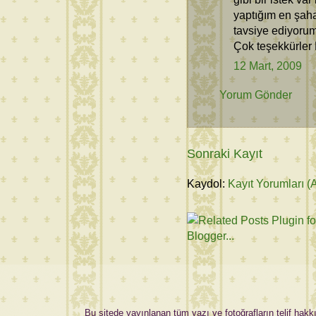
yaptığım en şaha
tavsiye ediyorum
Çok teşekkürler 
12 Mart, 2009
Yorum Gönder
Sonraki Kayıt
Kaydol:
Kayıt Yorumları (
Bu sitede yayınlanan tüm yazı ve fotoğrafların telif hakkı