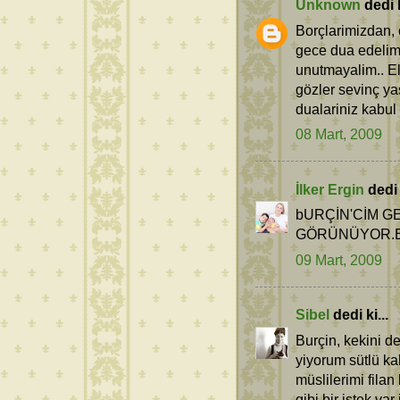
Unknown
dedi k
Borçlarimizdan,
gece dua edelim.
unutmayalim.. El
gözler sevinç ya
dualariniz kabul
08 Mart, 2009
İlker Ergin
dedi k
bURÇİN'CİM 
GÖRÜNÜYOR.EL
09 Mart, 2009
Sibel
dedi ki...
Burçin, kekini de
yiyorum sütlü ka
müslilerimi fila
gibi bir istek va