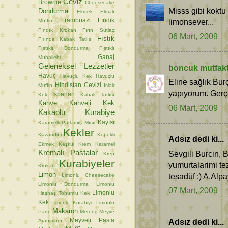
Ceviz
Brownie
Cheesecake
Misss gibi koktu 
Dondurma
Ekmek
Elmalı
Frambuaz
Fındık
limonsever...
Muffin
Fındık Krokan
Fırın Sütlaç
06 Mart, 2009
Fıstık
Fırında Kabak Tatlısı
Fıstıklı Dondurma
Fıstıklı
Ganaj
Muhallebi
Geleneksel Lezzetler
boncuk mutfak
Havuç
Havuçlu Kek
Havuçlu
Eline sağlık Bur
Hindistan Cevizi
Muffin
Islak
yapıyorum. Gerç
Ispahan
Kek
Kabak Tatlısı
Kahve
Kahveli Kek
06 Mart, 2009
Kakaolu Kurabiye
Kayısı
Karamelli Patlamış Mısır
Kekler
Kazandibi
Kepekli
Adsız dedi ki...
Ekmek
Keşkül
Krem Karamel
Kremalı Pastalar
Sevgili Burcin,
Krep
Kurabiyeler
yumurtalarimi te
Krokan
Limon
tesadüf :) A.Alp
Limonlu Cheesecake
Limonlu Dondurma
Limonlu
07 Mart, 2009
Limonlu
Haşhaş Tohumlu Kek
Kek
Limonlu Kurabiye
Limonlu
Makaron
Parfe
Mereng
Meyve
Meyveli Pasta
Adsız dedi ki...
Aranjmanı