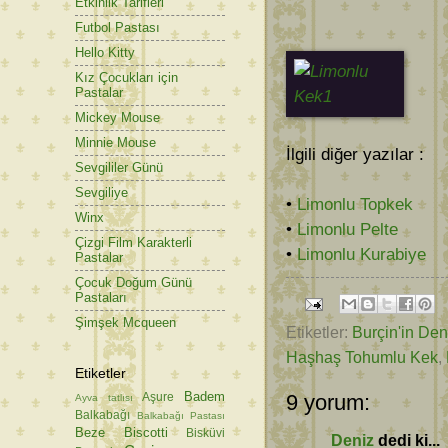
Etkinlik Tarifleri
Futbol Pastası
Hello Kitty
Kız Çocukları için
Pastalar
Mickey Mouse
Minnie Mouse
İlgili diğer yazılar :
Sevgililer Günü
Sevgiliye
•
Limonlu Topkek
Winx
•
Limonlu Pelte
Çizgi Film Karakterli
•
Limonlu Kurabiye
Pastalar
Çocuk Doğum Günü
Pastaları
Şimşek Mcqueen
Etiketler:
Burçin'in De
Haşhaş Tohumlu Kek
,
Etiketler
Badem
9 yorum:
Aşure
Ayva tatlısı
Balkabağı
Balkabağı Pastası
Beze
Biscotti
Bisküvi
Deniz
dedi ki...