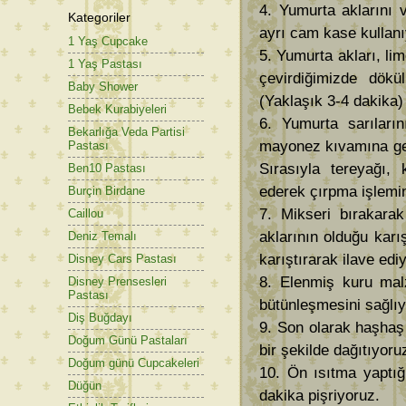
4. Yumurta aklarını v
Kategoriler
ayrı cam kase kullanı
1 Yaş Cupcake
5. Yumurta akları, li
1 Yaş Pastası
çevirdiğimizde dökü
Baby Shower
(Yaklaşık 3-4 dakika)
Bebek Kurabiyeleri
6. Yumurta sarıları
Bekarlığa Veda Partisi
mayonez kıvamına gel
Pastası
Sırasıyla tereyağı,
Ben10 Pastası
ederek çırpma işlemi
Burçin Birdane
7. Mikseri bırakarak
Caillou
aklarının olduğu kar
Deniz Temalı
karıştırarak ilave edi
Disney Cars Pastası
8. Elenmiş kuru malz
Disney Prensesleri
Pastası
bütünleşmesini sağlıy
Diş Buğdayı
9. Son olarak haşhaş 
Doğum Günü Pastaları
bir şekilde dağıtıyoru
Doğum günü Cupcakeleri
10. Ön ısıtma yaptığı
Düğün
dakika pişriyoruz.