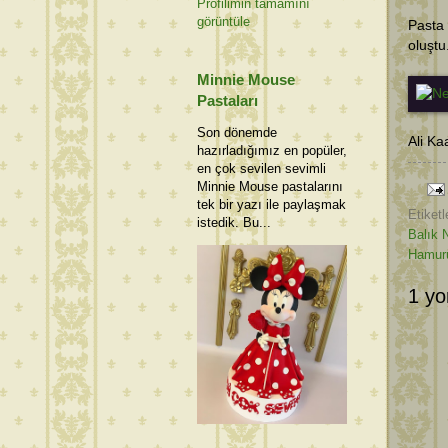
Profilimin tamamını
görüntüle
Pasta 
oluştu
Minnie Mouse
Pastaları
Son dönemde
Ali Ka
hazırladığımız en popüler,
en çok sevilen sevimli
Minnie Mouse pastalarını
tek bir yazı ile paylaşmak
Etiketl
istedik. Bu...
Balık
Hamur
1 yo