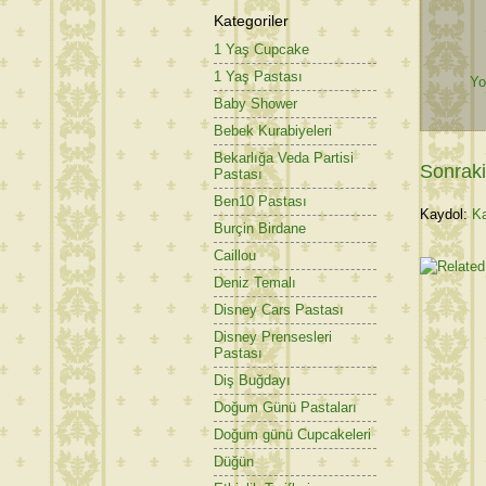
Kategoriler
1 Yaş Cupcake
1 Yaş Pastası
Yo
Baby Shower
Bebek Kurabiyeleri
Bekarlığa Veda Partisi
Sonraki
Pastası
Ben10 Pastası
Kaydol:
Ka
Burçin Birdane
Caillou
Deniz Temalı
Disney Cars Pastası
Disney Prensesleri
Pastası
Diş Buğdayı
Doğum Günü Pastaları
Doğum günü Cupcakeleri
Düğün