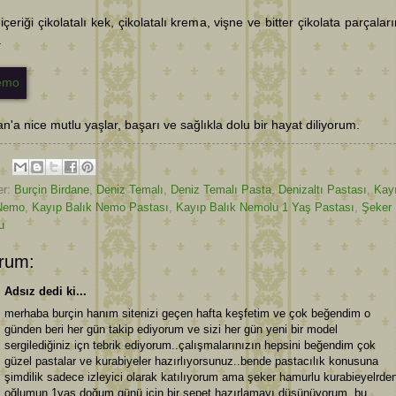
içeriği çikolatalı kek, çikolatalı krema, vişne ve bitter çikolata parçalar
.
an'a nice mutlu yaşlar, başarı ve sağlıkla dolu bir hayat diliyorum.
er:
Burçin Birdane
,
Deniz Temalı
,
Deniz Temalı Pasta
,
Denizaltı Pastası
,
Kay
 Nemo
,
Kayıp Balık Nemo Pastası
,
Kayıp Balık Nemolu 1 Yaş Pastası
,
Şeker
u
rum:
Adsız dedi ki...
merhaba burçin hanım sitenizi geçen hafta keşfetim ve çok beğendim o
günden beri her gün takip ediyorum ve sizi her gün yeni bir model
sergilediğiniz içn tebrik ediyorum..çalışmalarınızın hepsini beğendim çok
güzel pastalar ve kurabiyeler hazırlıyorsunuz..bende pastacılık konusuna
şimdilik sadece izleyici olarak katılıyorum ama şeker hamurlu kurabieyelrde
oğlumun 1yaş doğum günü için bir sepet hazırlamayı düşünüyorum..bu