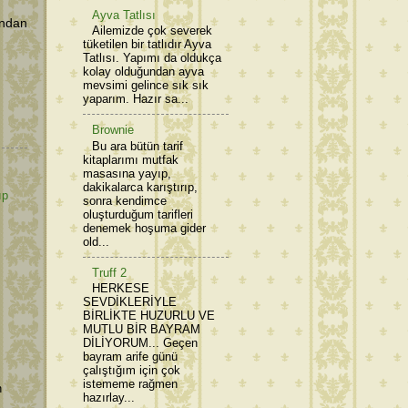
Ayva Tatlısı
ından
Ailemizde çok severek
tüketilen bir tatlıdır Ayva
Tatlısı. Yapımı da oldukça
kolay olduğundan ayva
mevsimi gelince sık sık
yaparım. Hazır sa...
Brownie
Bu ara bütün tarif
kitaplarımı mutfak
masasına yayıp,
dakikalarca karıştırıp,
ıp
sonra kendimce
oluşturduğum tarifleri
denemek hoşuma gider
old...
Truff 2
HERKESE
SEVDİKLERİYLE
BİRLİKTE HUZURLU VE
MUTLU BİR BAYRAM
DİLİYORUM... Geçen
bayram arife günü
çalıştığım için çok
istememe rağmen
n
hazırlay...