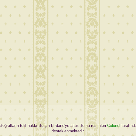
oğrafların telif hakkı Burçin Birdane'ye aittir. Tema resimleri
Colonel
tarafınd
desteklenmektedir.