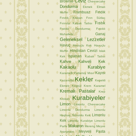
Ceviz
Brownie
Cheesecake
Dondurma
Ekmek
Elmalı
Frambuaz
Fındık
Muffin
Fındık Krokan
Fırın Sütlaç
Fıstık
Fırında Kabak Tatlısı
Fıstıklı Dondurma
Fıstıklı
Ganaj
Muhallebi
Geleneksel Lezzetler
Havuç
Havuçlu Kek
Havuçlu
Hindistan Cevizi
Muffin
Islak
Ispahan
Kek
Kabak Tatlısı
Kahve
Kahveli Kek
Kakaolu Kurabiye
Kayısı
Karamelli Patlamış Mısır
Kekler
Kazandibi
Kepekli
Ekmek
Keşkül
Krem Karamel
Kremalı Pastalar
Krep
Kurabiyeler
Krokan
Limon
Limonlu Cheesecake
Limonlu Dondurma
Limonlu
Limonlu
Haşhaş Tohumlu Kek
Kek
Limonlu Kurabiye
Limonlu
Makaron
Parfe
Mereng
Meyve
Meyveli Pasta
Aranjmanı