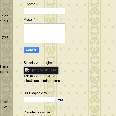
E-posta
*
ünler
Mesaj
*
ve bu
1 yaş
Sipariş ve İletişim:
 için
nuşma
Tel: (0532) 517 31 88
info@burcinbirdane.com
Bu Blogda Ara
larak
ni ve
Popüler Yayınlar