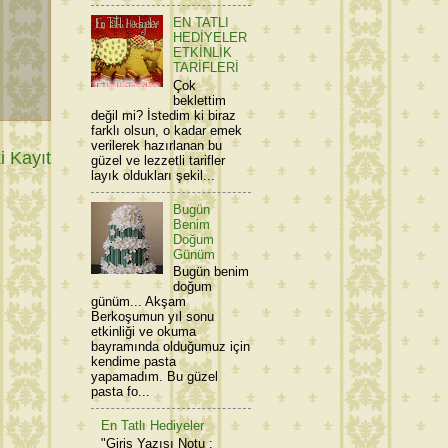
EN TATLI
HEDİYELER
ETKİNLİK
TARİFLERİ
Çok
beklettim
değil mi? İstedim ki biraz
farklı olsun, o kadar emek
verilerek hazırlanan bu
 Kayıt
güzel ve lezzetli tarifler
layık oldukları şekil...
Bugün
Benim
Doğum
Günüm
Bugün benim
doğum
günüm... Akşam
Berkoşumun yıl sonu
etkinliği ve okuma
bayramında olduğumuz için
kendime pasta
yapamadım. Bu güzel
pasta fo...
En Tatlı Hediyeler
"Giriş Yazısı Notu :