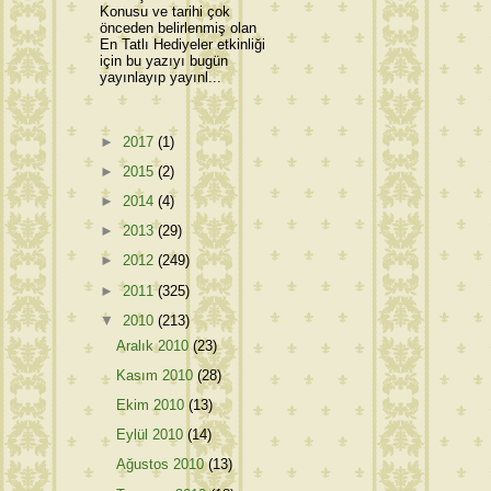
Konusu ve tarihi çok
önceden belirlenmiş olan
En Tatlı Hediyeler etkinliği
için bu yazıyı bugün
yayınlayıp yayınl...
►
2017
(1)
►
2015
(2)
►
2014
(4)
►
2013
(29)
►
2012
(249)
►
2011
(325)
▼
2010
(213)
Aralık 2010
(23)
Kasım 2010
(28)
Ekim 2010
(13)
Eylül 2010
(14)
Ağustos 2010
(13)