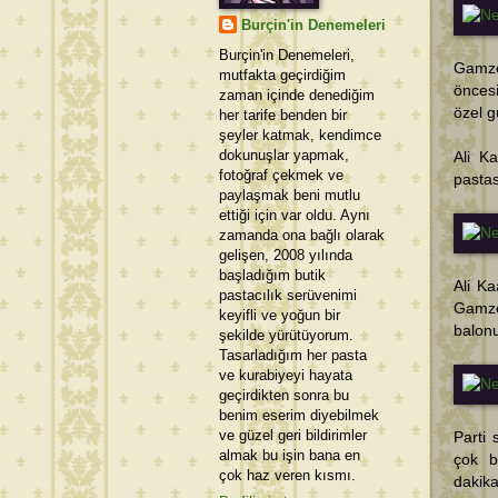
Burçin'in Denemeleri
Burçin'in Denemeleri,
Gamze 
mutfakta geçirdiğim
önces
zaman içinde denediğim
özel g
her tarife benden bir
şeyler katmak, kendimce
dokunuşlar yapmak,
Ali K
fotoğraf çekmek ve
pastas
paylaşmak beni mutlu
ettiği için var oldu. Aynı
zamanda ona bağlı olarak
gelişen, 2008 yılında
başladığım butik
Ali K
pastacılık serüvenimi
Gamze 
keyifli ve yoğun bir
balonu
şekilde yürütüyorum.
Tasarladığım her pasta
ve kurabiyeyi hayata
geçirdikten sonra bu
benim eserim diyebilmek
ve güzel geri bildirimler
Parti
almak bu işin bana en
çok b
çok haz veren kısmı.
dakika