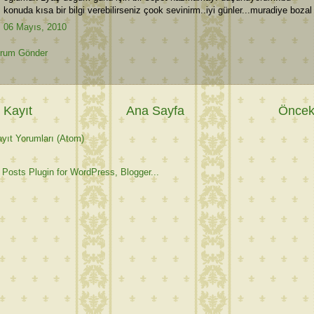
konuda kısa bir bilgi verebilirseniz çook sevinirm..iyi günler...muradiye bozal
06 Mayıs, 2010
rum Gönder
 Kayıt
Ana Sayfa
Önceki
yıt Yorumları (Atom)