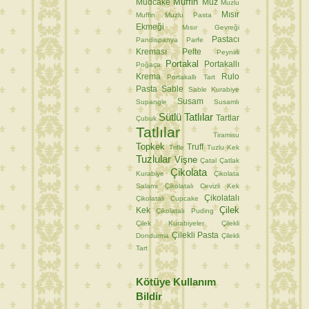
Muffin
Mudcake
Muz
Muzlu
Mısır
Muffin
Muzlu Pasta
Ekmeği
Mısır Gevreği
Pastacı
Pandispanya
Parfe
Kreması
Pelte
Peynirli
Portakal
Portakallı
Poğaça
Krema
Rulo
Portakallı Tart
Pasta
Sable
Sable Kurabiye
Susam
Supangle
Susamlı
Sütlü Tatlılar
Tartlar
Çubuk
Tatlılar
Tiramisu
Topkek
Truff
Trifle
Tuzlu Kek
Tuzlular
Vişne
Çatal
Çatlak
Çikolata
Kurabiye
Çikolata
Salamı
Çikolatalı Cevizli Kek
Çikolatalı
Çikolatalı Cupcake
Çilek
Kek
Çikolatalı Puding
Çilek Kurabiyeler
Çilekli
Çilekli Pasta
Dondurma
Çilekli
Tart
Kötüye Kullanım
Bildir