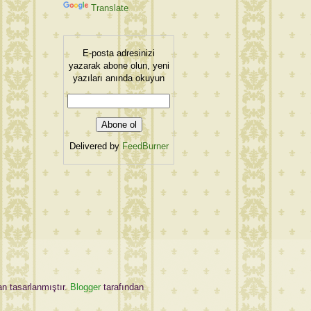
Translate
E-posta adresinizi
yazarak abone olun, yeni
yazıları anında okuyun
Delivered by
FeedBurner
an tasarlanmıştır.
Blogger
tarafından