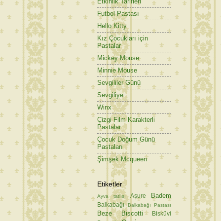
Etkinlik Tarifleri
Futbol Pastası
Hello Kitty
Kız Çocukları için
Pastalar
Mickey Mouse
Minnie Mouse
Sevgililer Günü
Sevgiliye
Winx
Çizgi Film Karakterli
Pastalar
Çocuk Doğum Günü
Pastaları
Şimşek Mcqueen
Etiketler
Badem
Aşure
Ayva tatlısı
Balkabağı
Balkabağı Pastası
Beze
Biscotti
Bisküvi