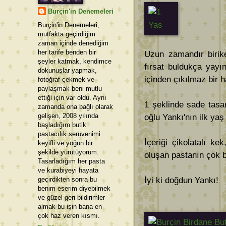
Burçin'in Denemeleri
Burçin'in Denemeleri,
mutfakta geçirdiğim
zaman içinde denediğim
her tarife benden bir
Uzun zamandır birike
şeyler katmak, kendimce
fırsat buldukça yayı
dokunuşlar yapmak,
içinden çıkılmaz bir 
fotoğraf çekmek ve
paylaşmak beni mutlu
ettiği için var oldu. Aynı
1 şeklinde sade tasarı
zamanda ona bağlı olarak
gelişen, 2008 yılında
oğlu Yankı'nın ilk yaş
başladığım butik
pastacılık serüvenimi
İçeriği çikolatalı ke
keyifli ve yoğun bir
şekilde yürütüyorum.
oluşan pastanın çok b
Tasarladığım her pasta
ve kurabiyeyi hayata
geçirdikten sonra bu
İyi ki doğdun Yankı!
benim eserim diyebilmek
ve güzel geri bildirimler
almak bu işin bana en
çok haz veren kısmı.