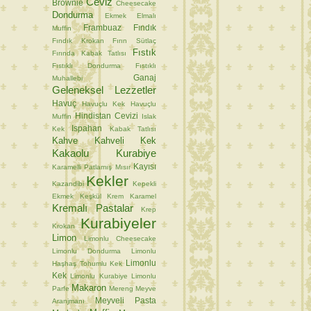
Ceviz
Brownie
Cheesecake
Dondurma
Ekmek
Elmalı
Frambuaz
Fındık
Muffin
Fındık Krokan
Fırın Sütlaç
Fıstık
Fırında Kabak Tatlısı
Fıstıklı Dondurma
Fıstıklı
Ganaj
Muhallebi
Geleneksel Lezzetler
Havuç
Havuçlu Kek
Havuçlu
Hindistan Cevizi
Muffin
Islak
Ispahan
Kek
Kabak Tatlısı
Kahve
Kahveli Kek
Kakaolu Kurabiye
Kayısı
Karamelli Patlamış Mısır
Kekler
Kazandibi
Kepekli
Ekmek
Keşkül
Krem Karamel
Kremalı Pastalar
Krep
Kurabiyeler
Krokan
Limon
Limonlu Cheesecake
Limonlu Dondurma
Limonlu
Limonlu
Haşhaş Tohumlu Kek
Kek
Limonlu Kurabiye
Limonlu
Makaron
Parfe
Mereng
Meyve
Meyveli Pasta
Aranjmanı