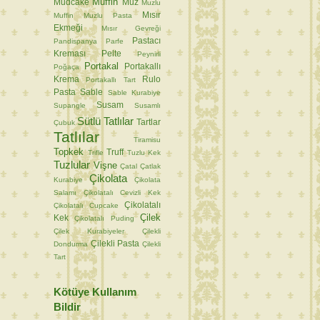
Muffin
Mudcake
Muz
Muzlu
Mısır
Muffin
Muzlu Pasta
Ekmeği
Mısır Gevreği
Pastacı
Pandispanya
Parfe
Kreması
Pelte
Peynirli
Portakal
Portakallı
Poğaça
Krema
Rulo
Portakallı Tart
Pasta
Sable
Sable Kurabiye
Susam
Supangle
Susamlı
Sütlü Tatlılar
Tartlar
Çubuk
Tatlılar
Tiramisu
Topkek
Truff
Trifle
Tuzlu Kek
Tuzlular
Vişne
Çatal
Çatlak
Çikolata
Kurabiye
Çikolata
Salamı
Çikolatalı Cevizli Kek
Çikolatalı
Çikolatalı Cupcake
Çilek
Kek
Çikolatalı Puding
Çilek Kurabiyeler
Çilekli
Çilekli Pasta
Dondurma
Çilekli
Tart
Kötüye Kullanım
Bildir