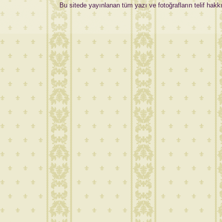
Bu sitede yayınlanan tüm yazı ve fotoğrafların telif hakkı