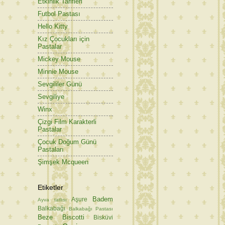
Etkinlik Tarifleri
Futbol Pastası
Hello Kitty
Kız Çocukları için
Pastalar
Mickey Mouse
Minnie Mouse
Sevgililer Günü
Sevgiliye
Winx
Çizgi Film Karakterli
Pastalar
Çocuk Doğum Günü
Pastaları
Şimşek Mcqueen
Etiketler
Badem
Aşure
Ayva tatlısı
Balkabağı
Balkabağı Pastası
Beze
Biscotti
Bisküvi