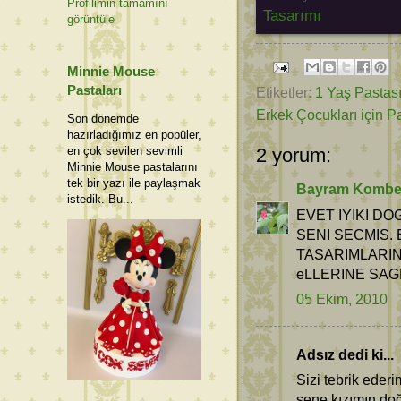
Profilimin tamamını
görüntüle
Minnie Mouse
Pastaları
Etiketler:
1 Yaş Pastas
Erkek Çocukları için Pa
Son dönemde
hazırladığımız en popüler,
en çok sevilen sevimli
2 yorum:
Minnie Mouse pastalarını
tek bir yazı ile paylaşmak
Bayram Kombe
istedik. Bu...
EVET IYIKI DO
SENI SECMIS.
TASARIMLARIN
eLLERINE SAGL
05 Ekim, 2010
Adsız dedi ki...
Sizi tebrik ede
sene kızımın doğ