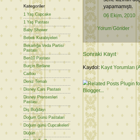
Kategoriler
yapamamıştı.
1 Yaş Cupcake
06 Ekim, 2010
1 Yaş Pastası
Yorum Gönder
Baby Shower
Bebek Kurabiyeleri
Bekarlığa Veda Partisi
Pastası
Sonraki Kayıt
Ben10 Pastası
Burçin Birdane
Kaydol:
Kayıt Yorumları (
Caillou
Deniz Temalı
Disney Cars Pastası
Disney Prensesleri
Pastası
Diş Buğdayı
Doğum Günü Pastaları
Doğum günü Cupcakeleri
Düğün