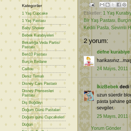
Kategoriler
Etiketler:
1 Yaş Kurabiy
1 Yaş Cupcake
Bir Yaş Pastası
,
Burçin
1 Yaş Pastası
Kedili Pasta
,
Sevimli H
Baby Shower
Bebek Kurabiyeleri
2 yorum:
Bekarlığa Veda Partisi
Pastası
defne kurabiye
Ben10 Pastası
harikasınız...ma
Burçin Birdane
24 Mayıs, 2011
Caillou
Deniz Temalı
Disney Cars Pastası
İkizBebek
dedi k
Disney Prensesleri
uzun süerdir blo
Pastası
pasta şahane gö
Diş Buğdayı
sevgiler.
Doğum Günü Pastaları
25 Mayıs, 2011
Doğum günü Cupcakeleri
Düğün
Yorum Gönder