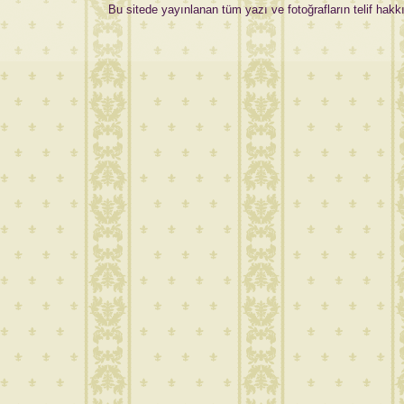
Bu sitede yayınlanan tüm yazı ve fotoğrafların telif hakkı