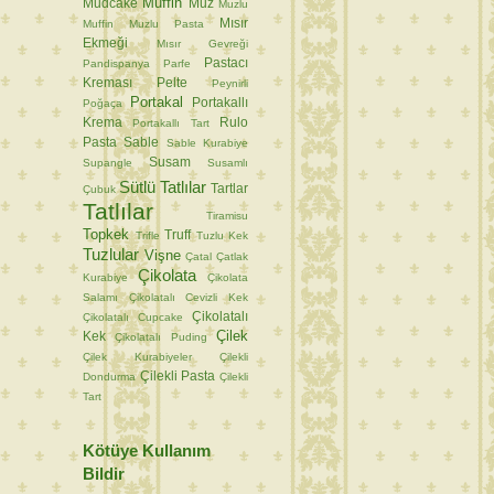
Muffin
Mudcake
Muz
Muzlu
Mısır
Muffin
Muzlu Pasta
Ekmeği
Mısır Gevreği
Pastacı
Pandispanya
Parfe
Kreması
Pelte
Peynirli
Portakal
Portakallı
Poğaça
Krema
Rulo
Portakallı Tart
Pasta
Sable
Sable Kurabiye
Susam
Supangle
Susamlı
Sütlü Tatlılar
Tartlar
Çubuk
Tatlılar
Tiramisu
Topkek
Truff
Trifle
Tuzlu Kek
Tuzlular
Vişne
Çatal
Çatlak
Çikolata
Kurabiye
Çikolata
Salamı
Çikolatalı Cevizli Kek
Çikolatalı
Çikolatalı Cupcake
Çilek
Kek
Çikolatalı Puding
Çilek Kurabiyeler
Çilekli
Çilekli Pasta
Dondurma
Çilekli
Tart
Kötüye Kullanım
Bildir