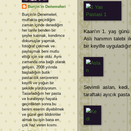
Burçin'in Denemeleri
Burçin'in Denemeleri,
mutfakta geçirdiğim
zaman içinde denediğim
her tarife benden bir
Kaan'ın 1. yaş günü 
şeyler katmak, kendimce
Aslı hanımın talebi 
dokunuşlar yapmak,
bir keyifle uyguladığı
fotoğraf çekmek ve
paylaşmak beni mutlu
ettiği için var oldu. Aynı
zamanda ona bağlı olarak
gelişen, 2008 yılında
başladığım butik
pastacılık serüvenimi
keyifli ve yoğun bir
Sevimli aslan, kedi,
şekilde yürütüyorum.
Tasarladığım her pasta
taraftaki ayıcık pasta 
ve kurabiyeyi hayata
geçirdikten sonra bu
benim eserim diyebilmek
ve güzel geri bildirimler
almak bu işin bana en
çok haz veren kısmı.