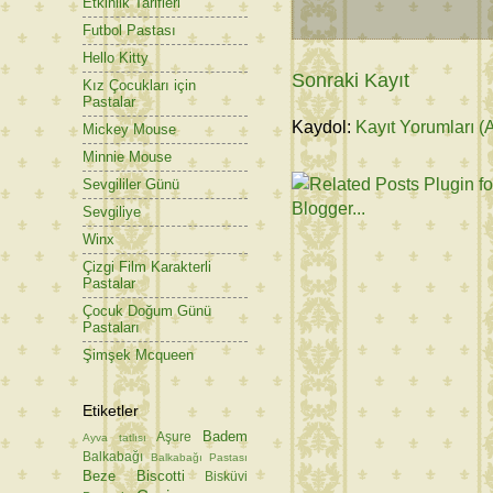
Etkinlik Tarifleri
Futbol Pastası
Hello Kitty
Sonraki Kayıt
Kız Çocukları için
Pastalar
Kaydol:
Kayıt Yorumları (
Mickey Mouse
Minnie Mouse
Sevgililer Günü
Sevgiliye
Winx
Çizgi Film Karakterli
Pastalar
Çocuk Doğum Günü
Pastaları
Şimşek Mcqueen
Etiketler
Badem
Aşure
Ayva tatlısı
Balkabağı
Balkabağı Pastası
Beze
Biscotti
Bisküvi