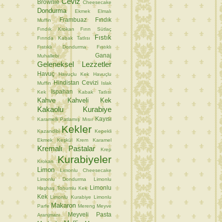
Ceviz
Brownie
Cheesecake
Dondurma
Ekmek
Elmalı
Frambuaz
Fındık
Muffin
Fındık Krokan
Fırın Sütlaç
Fıstık
Fırında Kabak Tatlısı
Fıstıklı Dondurma
Fıstıklı
Ganaj
Muhallebi
Geleneksel Lezzetler
Havuç
Havuçlu Kek
Havuçlu
Hindistan Cevizi
Muffin
Islak
Ispahan
Kek
Kabak Tatlısı
Kahve
Kahveli Kek
Kakaolu Kurabiye
Kayısı
Karamelli Patlamış Mısır
Kekler
Kazandibi
Kepekli
Ekmek
Keşkül
Krem Karamel
Kremalı Pastalar
Krep
Kurabiyeler
Krokan
Limon
Limonlu Cheesecake
Limonlu Dondurma
Limonlu
Limonlu
Haşhaş Tohumlu Kek
Kek
Limonlu Kurabiye
Limonlu
Makaron
Parfe
Mereng
Meyve
Meyveli Pasta
Aranjmanı