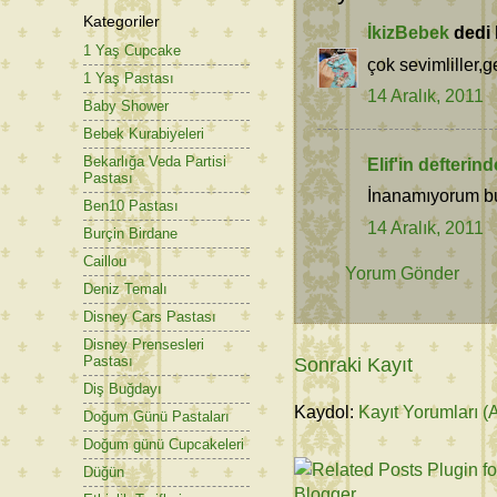
Kategoriler
İkizBebek
dedi k
1 Yaş Cupcake
çok sevimliller,ge
1 Yaş Pastası
14 Aralık, 2011
Baby Shower
Bebek Kurabiyeleri
Bekarlığa Veda Partisi
Elif'in defterin
Pastası
İnanamıyorum bu
Ben10 Pastası
14 Aralık, 2011
Burçin Birdane
Caillou
Yorum Gönder
Deniz Temalı
Disney Cars Pastası
Disney Prensesleri
Pastası
Sonraki Kayıt
Diş Buğdayı
Kaydol:
Kayıt Yorumları (
Doğum Günü Pastaları
Doğum günü Cupcakeleri
Düğün