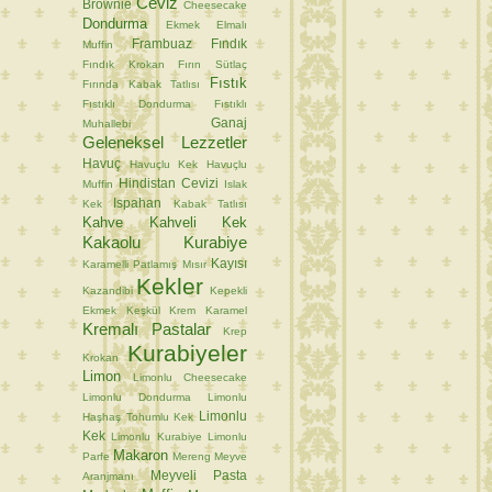
Ceviz
Brownie
Cheesecake
Dondurma
Ekmek
Elmalı
Frambuaz
Fındık
Muffin
Fındık Krokan
Fırın Sütlaç
Fıstık
Fırında Kabak Tatlısı
Fıstıklı Dondurma
Fıstıklı
Ganaj
Muhallebi
Geleneksel Lezzetler
Havuç
Havuçlu Kek
Havuçlu
Hindistan Cevizi
Muffin
Islak
Ispahan
Kek
Kabak Tatlısı
Kahve
Kahveli Kek
Kakaolu Kurabiye
Kayısı
Karamelli Patlamış Mısır
Kekler
Kazandibi
Kepekli
Ekmek
Keşkül
Krem Karamel
Kremalı Pastalar
Krep
Kurabiyeler
Krokan
Limon
Limonlu Cheesecake
Limonlu Dondurma
Limonlu
Limonlu
Haşhaş Tohumlu Kek
Kek
Limonlu Kurabiye
Limonlu
Makaron
Parfe
Mereng
Meyve
Meyveli Pasta
Aranjmanı