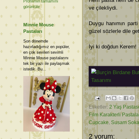
Hem pasta hem de cup
Profilimin tamamını
görüntüle
ve çilekliydi.
Duygu hanımın parti 
Minnie Mouse
güzel sözlerle dile ge
Pastaları
Son dönemde
İyi ki doğdun Kerem!
hazırladığımız en popüler,
en çok sevilen sevimli
Minnie Mouse pastalarını
tek bir yazı ile paylaşmak
istedik. Bu...
Etiketler:
2 Yaş Pastas
Film Karakterli Pastala
Cupcake
,
Susam Soka
2 yorum: