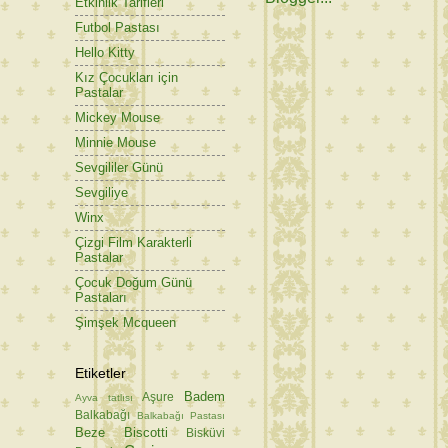
Etkinlik Tarifleri
Futbol Pastası
Hello Kitty
Kız Çocukları için
Pastalar
Mickey Mouse
Minnie Mouse
Sevgililer Günü
Sevgiliye
Winx
Çizgi Film Karakterli
Pastalar
Çocuk Doğum Günü
Pastaları
Şimşek Mcqueen
Etiketler
Badem
Aşure
Ayva tatlısı
Balkabağı
Balkabağı Pastası
Beze
Biscotti
Bisküvi