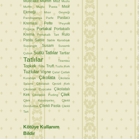
Muffin
Mudcake
Muz
Muzlu
Mısır
Muffin
Muzlu Pasta
Ekmeği
Mısır Gevreği
Pastacı
Pandispanya
Parfe
Kreması
Pelte
Peynirli
Portakal
Portakallı
Poğaça
Krema
Rulo
Portakallı Tart
Pasta
Sable
Sable Kurabiye
Susam
Supangle
Susamlı
Sütlü Tatlılar
Tartlar
Çubuk
Tatlılar
Tiramisu
Topkek
Truff
Trifle
Tuzlu Kek
Tuzlular
Vişne
Çatal
Çatlak
Çikolata
Kurabiye
Çikolata
Salamı
Çikolatalı Cevizli Kek
Çikolatalı
Çikolatalı Cupcake
Çilek
Kek
Çikolatalı Puding
Çilek Kurabiyeler
Çilekli
Çilekli Pasta
Dondurma
Çilekli
Tart
Kötüye Kullanım
Bildir