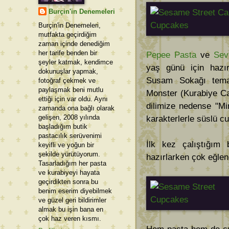
Burçin'in Denemeleri
Burçin'in Denemeleri,
mutfakta geçirdiğim
zaman içinde denediğim
her tarife benden bir
Pepee Pasta
ve
Sev
şeyler katmak, kendimce
yaş günü için hazır
dokunuşlar yapmak,
Susam Sokağı temas
fotoğraf çekmek ve
paylaşmak beni mutlu
Monster (Kurabiye Ca
ettiği için var oldu. Aynı
dilimize nedense "Mi
zamanda ona bağlı olarak
gelişen, 2008 yılında
karakterlerle süslü cu
başladığım butik
pastacılık serüvenimi
İlk kez çalıştığım 
keyifli ve yoğun bir
şekilde yürütüyorum.
hazırlarken çok eğle
Tasarladığım her pasta
ve kurabiyeyi hayata
geçirdikten sonra bu
benim eserim diyebilmek
ve güzel geri bildirimler
almak bu işin bana en
çok haz veren kısmı.