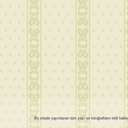
Bu sitede yayınlanan tüm yazı ve fotoğrafların telif hakkı