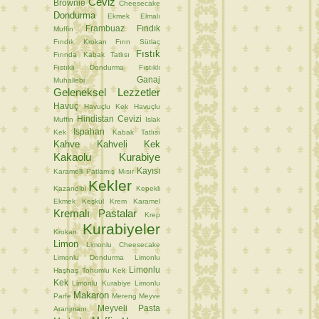
Ceviz
Brownie
Cheesecake
Dondurma
Ekmek
Elmalı
Frambuaz
Fındık
Muffin
Fındık Krokan
Fırın Sütlaç
Fıstık
Fırında Kabak Tatlısı
Fıstıklı Dondurma
Fıstıklı
Ganaj
Muhallebi
Geleneksel Lezzetler
Havuç
Havuçlu Kek
Havuçlu
Hindistan Cevizi
Muffin
Islak
Ispahan
Kek
Kabak Tatlısı
Kahve
Kahveli Kek
Kakaolu Kurabiye
Kayısı
Karamelli Patlamış Mısır
Kekler
Kazandibi
Kepekli
Ekmek
Keşkül
Krem Karamel
Kremalı Pastalar
Krep
Kurabiyeler
Krokan
Limon
Limonlu Cheesecake
Limonlu Dondurma
Limonlu
Limonlu
Haşhaş Tohumlu Kek
Kek
Limonlu Kurabiye
Limonlu
Makaron
Parfe
Mereng
Meyve
Meyveli Pasta
Aranjmanı