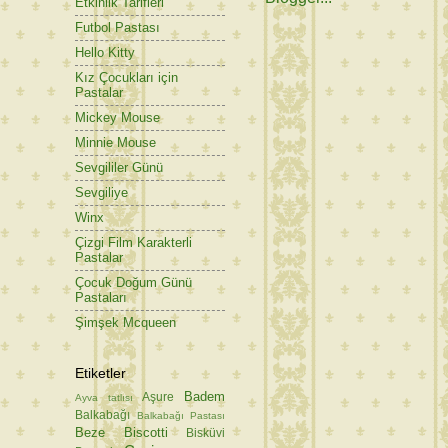
Etkinlik Tarifleri
Futbol Pastası
Hello Kitty
Kız Çocukları için
Pastalar
Mickey Mouse
Minnie Mouse
Sevgililer Günü
Sevgiliye
Winx
Çizgi Film Karakterli
Pastalar
Çocuk Doğum Günü
Pastaları
Şimşek Mcqueen
Etiketler
Badem
Aşure
Ayva tatlısı
Balkabağı
Balkabağı Pastası
Beze
Biscotti
Bisküvi