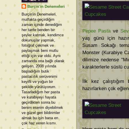
Burçin'in Denemeleri
Burçin'in Denemeleri,
mutfakta geçirdiğim
zaman içinde denediğim
her tarife benden bir
Pepee Pasta
ve
Sev
şeyler katmak, kendimce
yaş günü için hazır
dokunuşlar yapmak,
Susam Sokağı temas
fotoğraf çekmek ve
paylaşmak beni mutlu
Monster (Kurabiye Ca
ettiği için var oldu. Aynı
dilimize nedense "Mi
zamanda ona bağlı olarak
gelişen, 2008 yılında
karakterlerle süslü cu
başladığım butik
pastacılık serüvenimi
İlk kez çalıştığım 
keyifli ve yoğun bir
şekilde yürütüyorum.
hazırlarken çok eğle
Tasarladığım her pasta
ve kurabiyeyi hayata
geçirdikten sonra bu
benim eserim diyebilmek
ve güzel geri bildirimler
almak bu işin bana en
çok haz veren kısmı.