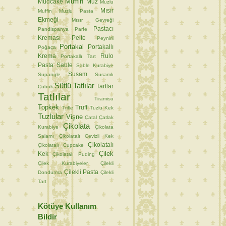
Muffin
Mudcake
Muz
Muzlu
Mısır
Muffin
Muzlu Pasta
Ekmeği
Mısır Gevreği
Pastacı
Pandispanya
Parfe
Kreması
Pelte
Peynirli
Portakal
Portakallı
Poğaça
Krema
Rulo
Portakallı Tart
Pasta
Sable
Sable Kurabiye
Susam
Supangle
Susamlı
Sütlü Tatlılar
Tartlar
Çubuk
Tatlılar
Tiramisu
Topkek
Truff
Trifle
Tuzlu Kek
Tuzlular
Vişne
Çatal
Çatlak
Çikolata
Kurabiye
Çikolata
Salamı
Çikolatalı Cevizli Kek
Çikolatalı
Çikolatalı Cupcake
Çilek
Kek
Çikolatalı Puding
Çilek Kurabiyeler
Çilekli
Çilekli Pasta
Dondurma
Çilekli
Tart
Kötüye Kullanım
Bildir