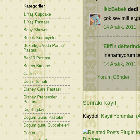
Kategoriler
İkizBebek
dedi k
1 Yaş Cupcake
çok sevimliller,ge
1 Yaş Pastası
14 Aralık, 2011
Baby Shower
Bebek Kurabiyeleri
Bekarlığa Veda Partisi
Elif'in defterin
Pastası
İnanamıyorum bu
Ben10 Pastası
14 Aralık, 2011
Burçin Birdane
Caillou
Yorum Gönder
Deniz Temalı
Disney Cars Pastası
Disney Prensesleri
Pastası
Sonraki Kayıt
Diş Buğdayı
Kaydol:
Kayıt Yorumları (
Doğum Günü Pastaları
Doğum günü Cupcakeleri
Düğün