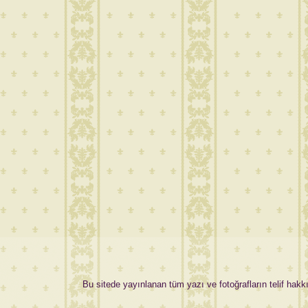
Bu sitede yayınlanan tüm yazı ve fotoğrafların telif hakkı