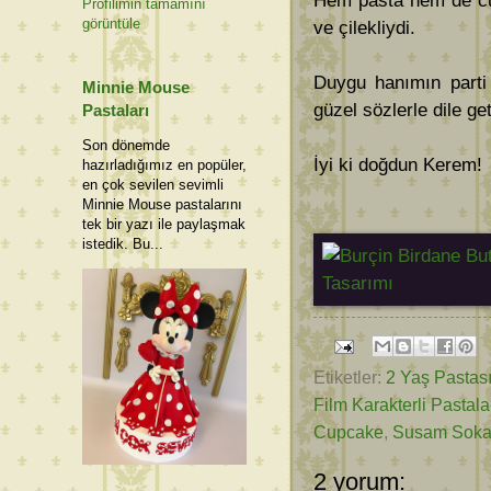
Hem pasta hem de cup
Profilimin tamamını
görüntüle
ve çilekliydi.
Duygu hanımın parti 
Minnie Mouse
güzel sözlerle dile ge
Pastaları
Son dönemde
İyi ki doğdun Kerem!
hazırladığımız en popüler,
en çok sevilen sevimli
Minnie Mouse pastalarını
tek bir yazı ile paylaşmak
istedik. Bu...
Etiketler:
2 Yaş Pastas
Film Karakterli Pastala
Cupcake
,
Susam Soka
2 yorum: