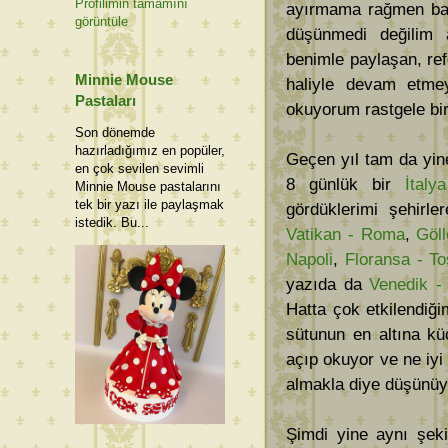
Profilimin tamamını
ayırmama rağmen baze
görüntüle
düşünmedi değilim a
benimle paylaşan, ref
Minnie Mouse
haliyle devam etme
Pastaları
okuyorum rastgele bir 
Son dönemde
hazırladığımız en popüler,
Geçen yıl tam da yine
en çok sevilen sevimli
8 günlük bir
İtaly
Minnie Mouse pastalarını
tek bir yazı ile paylaşmak
gördüklerimi şehirle
istedik. Bu...
Vatikan - Roma
,
Göll
Napoli
,
Floransa - T
yazıda da
Venedik -
Hatta çok etkilendiğ
sütunun en altına kü
açıp okuyor ve ne iy
almakla diye düşünü
Şimdi yine aynı şeki