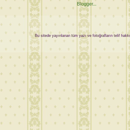
Bu sitede yayınlanan tüm yazı ve fotoğrafların telif hakkı