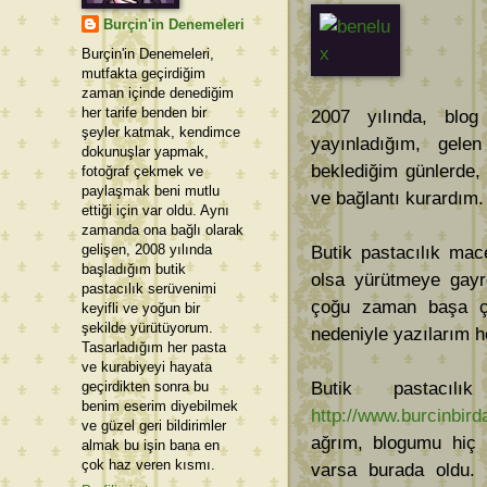
Burçin'in Denemeleri
Burçin'in Denemeleri,
mutfakta geçirdiğim
zaman içinde denediğim
her tarife benden bir
2007 yılında, blog
şeyler katmak, kendimce
yayınladığım, gel
dokunuşlar yapmak,
beklediğim günlerde, 
fotoğraf çekmek ve
paylaşmak beni mutlu
ve bağlantı kurardım.
ettiği için var oldu. Aynı
zamanda ona bağlı olarak
gelişen, 2008 yılında
Butik pastacılık ma
başladığım butik
olsa yürütmeye gayre
pastacılık serüvenimi
çoğu zaman başa çı
keyifli ve yoğun bir
şekilde yürütüyorum.
nedeniyle yazılarım h
Tasarladığım her pasta
ve kurabiyeyi hayata
geçirdikten sonra bu
Butik pastacı
benim eserim diyebilmek
http://www.burcinbir
ve güzel geri bildirimler
ağrım, blogumu hiç
almak bu işin bana en
çok haz veren kısmı.
varsa burada oldu.