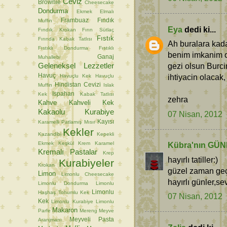
Ceviz
Brownie
Cheesecake
Dondurma
Ekmek
Elmalı
Frambuaz
Fındık
Muffin
Eya
dedi ki...
Fındık Krokan
Fırın Sütlaç
Fıstık
Fırında Kabak Tatlısı
Ah buralara kad
Fıstıklı Dondurma
Fıstıklı
benim imkanim ol
Ganaj
Muhallebi
Geleneksel Lezzetler
gezi olsun Burci
Havuç
ihtiyacin olacak,
Havuçlu Kek
Havuçlu
Hindistan Cevizi
Muffin
Islak
Ispahan
Kek
Kabak Tatlısı
zehra
Kahve
Kahveli Kek
Kakaolu Kurabiye
07 Nisan, 2012
Kayısı
Karamelli Patlamış Mısır
Kekler
Kazandibi
Kepekli
Ekmek
Keşkül
Krem Karamel
Kübra'nın GÜ
Kremalı Pastalar
Krep
hayırlı tatiller:)
Kurabiyeler
Krokan
güzel zaman geçir
Limon
Limonlu Cheesecake
hayırlı günler,sev
Limonlu Dondurma
Limonlu
Limonlu
Haşhaş Tohumlu Kek
07 Nisan, 2012
Kek
Limonlu Kurabiye
Limonlu
Makaron
Parfe
Mereng
Meyve
Meyveli Pasta
Aranjmanı