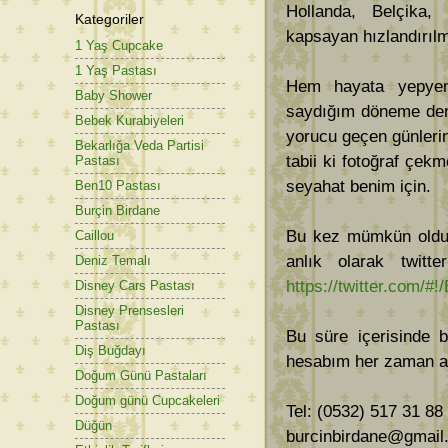
Hollanda, Belçika
Kategoriler
kapsayan hızlandırılmı
1 Yaş Cupcake
1 Yaş Pastası
Hem hayata yepyen
Baby Shower
saydığım döneme den
Bebek Kurabiyeleri
yorucu geçen günleri
Bekarlığa Veda Partisi
tabii ki fotoğraf çek
Pastası
seyahat benim için.
Ben10 Pastası
Burçin Birdane
Bu kez mümkün olduğu
Caillou
anlık olarak twitt
Deniz Temalı
https://twitter.com/#!
Disney Cars Pastası
Disney Prensesleri
Pastası
Bu süre içerisinde 
Diş Buğdayı
hesabım her zaman a
Doğum Günü Pastaları
Doğum günü Cupcakeleri
Tel: (0532) 517 31 88
Düğün
burcinbirdane@gmail