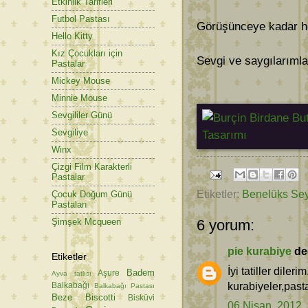
Etkinlik Tarifleri
Futbol Pastası
Görüşünceye kadar hoş
Hello Kitty
Kız Çocukları için
Sevgi ve saygılarımla
Pastalar
Mickey Mouse
Minnie Mouse
Sevgililer Günü
Sevgiliye
Winx
Çizgi Film Karakterli
Pastalar
Etiketler:
Benelüks Sey
Çocuk Doğum Günü
Pastaları
Şimşek Mcqueen
6 yorum:
pie kurabiye
ded
Etiketler
İyi tatiller dil
Badem
Aşure
Ayva tatlısı
kurabiyeler,pasta
Balkabağı
Balkabağı Pastası
Beze
Biscotti
Bisküvi
06 Nisan, 2012