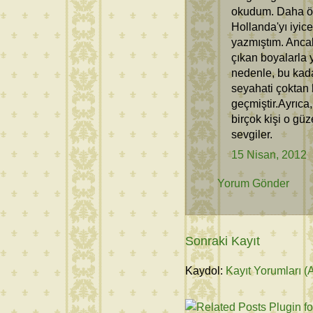
okudum. Daha ön
Hollanda'yı iyic
yazmıştım. Ancak
çıkan boyalarla y
nedenle, bu kadar
seyahati çoktan 
geçmiştir.Ayrıca,
birçok kişi o güz
sevgiler.
15 Nisan, 2012
Yorum Gönder
Sonraki Kayıt
Kaydol:
Kayıt Yorumları (