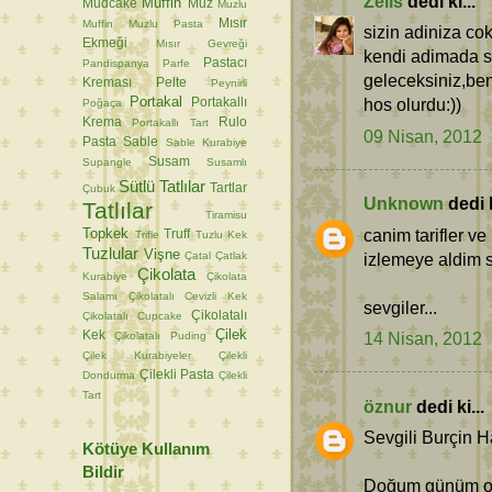
Zelis
dedi ki...
Muffin
Mudcake
Muz
Muzlu
Mısır
Muffin
Muzlu Pasta
sizin adiniza co
Ekmeği
Mısır Gevreği
kendi adimada s
Pastacı
Pandispanya
Parfe
geleceksiniz,be
Kreması
Pelte
Peynirli
Portakal
hos olurdu:))
Portakallı
Poğaça
Krema
Rulo
Portakallı Tart
09 Nisan, 2012
Pasta
Sable
Sable Kurabiye
Susam
Supangle
Susamlı
Sütlü Tatlılar
Tartlar
Çubuk
Unknown
dedi k
Tatlılar
Tiramisu
Topkek
canim tarifler ve 
Truff
Trifle
Tuzlu Kek
Tuzlular
Vişne
Çatal
Çatlak
izlemeye aldim s
Çikolata
Kurabiye
Çikolata
Salamı
Çikolatalı Cevizli Kek
sevgiler...
Çikolatalı
Çikolatalı Cupcake
Çilek
Kek
14 Nisan, 2012
Çikolatalı Puding
Çilek Kurabiyeler
Çilekli
Çilekli Pasta
Dondurma
Çilekli
Tart
öznur
dedi ki...
Sevgili Burçin 
Kötüye Kullanım
Bildir
Doğum günüm ola