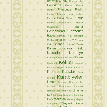
Ceviz
Brownie
Cheesecake
Dondurma
Ekmek
Elmalı
Frambuaz
Fındık
Muffin
Fındık Krokan
Fırın Sütlaç
Fıstık
Fırında Kabak Tatlısı
Fıstıklı Dondurma
Fıstıklı
Ganaj
Muhallebi
Geleneksel Lezzetler
Havuç
Havuçlu Kek
Havuçlu
Hindistan Cevizi
Muffin
Islak
Ispahan
Kek
Kabak Tatlısı
Kahve
Kahveli Kek
Kakaolu Kurabiye
Kayısı
Karamelli Patlamış Mısır
Kekler
Kazandibi
Kepekli
Ekmek
Keşkül
Krem Karamel
Kremalı Pastalar
Krep
Kurabiyeler
Krokan
Limon
Limonlu Cheesecake
Limonlu Dondurma
Limonlu
Limonlu
Haşhaş Tohumlu Kek
Kek
Limonlu Kurabiye
Limonlu
Makaron
Parfe
Mereng
Meyve
Meyveli Pasta
Aranjmanı