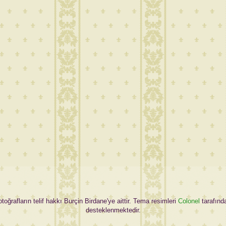
oğrafların telif hakkı Burçin Birdane'ye aittir. Tema resimleri
Colonel
tarafınd
desteklenmektedir.