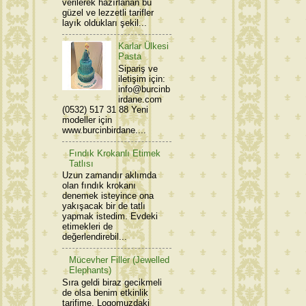
verilerek hazırlanan bu
güzel ve lezzetli tarifler
layık oldukları şekil...
Karlar Ülkesi
Pasta
Sipariş ve
iletişim için:
info@burcinb
irdane.com
(0532) 517 31 88 Yeni
modeller için
www.burcinbirdane....
Fındık Krokanlı Etimek
Tatlısı
Uzun zamandır aklımda
olan fındık krokanı
denemek isteyince ona
yakışacak bir de tatlı
yapmak istedim. Evdeki
etimekleri de
değerlendirebil...
Mücevher Filler (Jewelled
Elephants)
Sıra geldi biraz gecikmeli
de olsa benim etkinlik
tarifime. Logomuzdaki