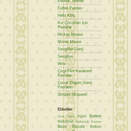
Etkinlik Tarifleri
Futbol Pastası
Hello Kitty
Kız Çocukları için
Pastalar
Mickey Mouse
Minnie Mouse
Sevgililer Günü
Sevgiliye
Winx
Çizgi Film Karakterli
Pastalar
Çocuk Doğum Günü
Pastaları
Şimşek Mcqueen
Etiketler
Badem
Aşure
Ayva tatlısı
Balkabağı
Balkabağı Pastası
Beze
Biscotti
Bisküvi