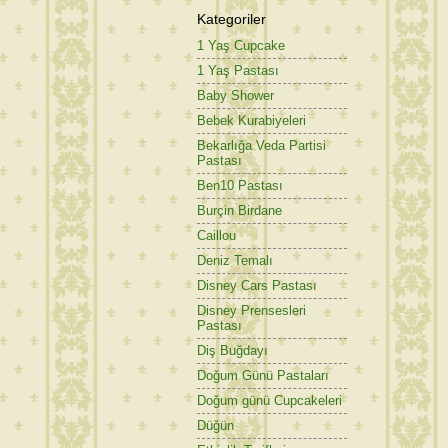
Kategoriler
1 Yaş Cupcake
1 Yaş Pastası
Baby Shower
Bebek Kurabiyeleri
Bekarlığa Veda Partisi
Pastası
Ben10 Pastası
Burçin Birdane
Caillou
Deniz Temalı
Disney Cars Pastası
Disney Prensesleri
Pastası
Diş Buğdayı
Doğum Günü Pastaları
Doğum günü Cupcakeleri
Düğün