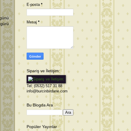
E-posta
*
 günü
Mesaj
*
igürü
Sipariş ve İletişim:
Tel: (0532) 517 31 88
info@burcinbirdane.com
Bu Blogda Ara
i
Popüler Yayınlar