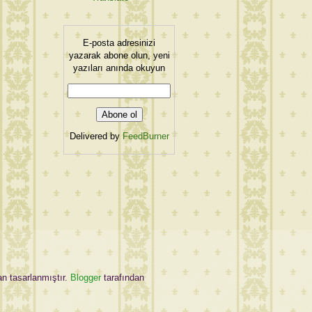
E-posta adresinizi
yazarak abone olun, yeni
yazıları anında okuyun
Delivered by
FeedBurner
an tasarlanmıştır.
Blogger
tarafından