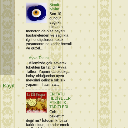
Şimdi
iyiyim...
Son 10
gündür
sağlıklı
olmanın,
monoton da olsa hayatı
hastanelerden ve sağlıkla
ilgili endişelerden uzak
yaşamanın ne kadar önemli
ve güzel...
Ayva Tatlısı
Ailemizde çok severek
tüketilen bir tatlıdır Ayva
Tatlısı. Yapımı da oldukça
kolay olduğundan ayva
mevsimi gelince sık sık
yaparım. Hazır sa...
 Kayıt
EN TATLI
HEDİYELER
ETKİNLİK
TARİFLERİ
Çok
beklettim
değil mi? İstedim ki biraz
farklı olsun, o kadar emek