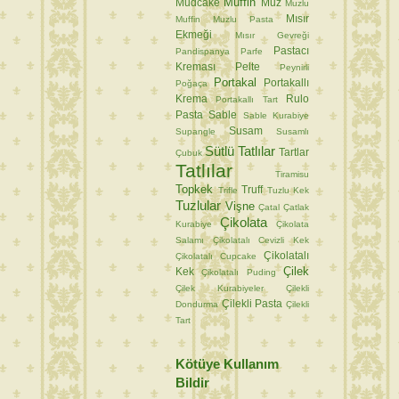
Muffin
Mudcake
Muz
Muzlu
Mısır
Muffin
Muzlu Pasta
Ekmeği
Mısır Gevreği
Pastacı
Pandispanya
Parfe
Kreması
Pelte
Peynirli
Portakal
Portakallı
Poğaça
Krema
Rulo
Portakallı Tart
Pasta
Sable
Sable Kurabiye
Susam
Supangle
Susamlı
Sütlü Tatlılar
Tartlar
Çubuk
Tatlılar
Tiramisu
Topkek
Truff
Trifle
Tuzlu Kek
Tuzlular
Vişne
Çatal
Çatlak
Çikolata
Kurabiye
Çikolata
Salamı
Çikolatalı Cevizli Kek
Çikolatalı
Çikolatalı Cupcake
Çilek
Kek
Çikolatalı Puding
Çilek Kurabiyeler
Çilekli
Çilekli Pasta
Dondurma
Çilekli
Tart
Kötüye Kullanım
Bildir