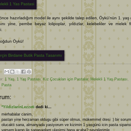
nce hazırladığım model ile aynı şekilde talep edilen, Öykü'nün 1. yaş
sını yine, pembe beyaz lolipoplar, yıldızlar, kelebekler ve melek f
i.
 doğdun Öykü!
er:
1 Yaş
,
1 Yaş Pastası
,
Kız Çocukları için Pastalar
,
Melekli 1 Yaş Pastası
,
i Pasta
rum:
*YildizlarinLezzeti
dedi ki...
merhabalar canim,
pastan yine herzaman oldugu gibi süper olmus, mükemmel ötesi :) bir sorum
olucakti sana, almanyada yasiyorum ve kizimin 1 yasgünü icin pasta siparis
versem kargo ile sapasaglam ulasirmi bana acaba? sevgilerimle