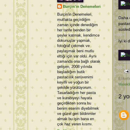
Burçin'in Denemeleri
Burçin'in Denemeleri,
Daha ö
mutfakta geçirdiğim
pasta
zaman içinde denediğim
süsled
her tarife benden bir
şeyler katmak, kendimce
dokunuşlar yapmak,
İyi ki
fotoğraf çekmek ve
paylaşmak beni mutlu
ettiği için var oldu. Aynı
zamanda ona bağlı olarak
gelişen, 2008 yılında
başladığım butik
pastacılık serüvenimi
Etiketl
keyifli ve yoğun bir
Melekl
şekilde yürütüyorum.
Tasarladığım her pasta
2 yo
ve kurabiyeyi hayata
geçirdikten sonra bu
benim eserim diyebilmek
ve güzel geri bildirimler
almak bu işin bana en
çok haz veren kısmı.