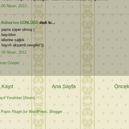
05 Nisan, 2012
Kübra'nın GÜNLÜĞÜ
dedi ki...
pasta süper olmuş:)
bayıldım
ellerine sağlık
hayırlı akşamlr,sevgiler:))
05 Nisan, 2012
rum Gönder
 Kayıt
Ana Sayfa
Önceki
yıt Yorumları (Atom)