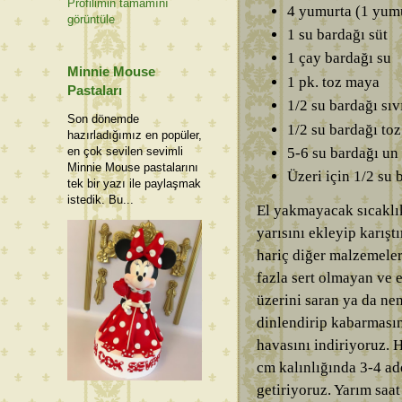
Profilimin tamamını
4 yumurta (1 yumur
görüntüle
1 su bardağı süt
1 çay bardağı su
Minnie Mouse
1 pk. toz maya
Pastaları
1/2 su bardağı sıv
Son dönemde
1/2 su bardağı toz
hazırladığımız en popüler,
5-6 su bardağı un
en çok sevilen sevimli
Minnie Mouse pastalarını
Üzeri için 1/2 su
tek bir yazı ile paylaşmak
istedik. Bu...
El yakmayacak sıcaklık
yarısını ekleyip karışt
hariç diğer malzemeleri
fazla sert olmayan ve
üzerini saran ya da nem
dinlendirip kabarması
havasını indiriyoruz.
cm kalınlığında 3-4 ade
getiriyoruz. Yarım saa