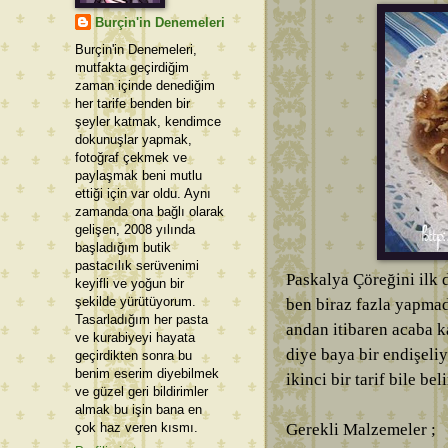
Burçin'in Denemeleri
Burçin'in Denemeleri,
mutfakta geçirdiğim
zaman içinde denediğim
her tarife benden bir
şeyler katmak, kendimce
dokunuşlar yapmak,
fotoğraf çekmek ve
paylaşmak beni mutlu
ettiği için var oldu. Aynı
zamanda ona bağlı olarak
gelişen, 2008 yılında
başladığım butik
pastacılık serüvenimi
Paskalya Çöreğini ilk
keyifli ve yoğun bir
şekilde yürütüyorum.
ben biraz fazla yapma
Tasarladığım her pasta
andan itibaren acaba k
ve kurabiyeyi hayata
diye baya bir endişeli
geçirdikten sonra bu
benim eserim diyebilmek
ikinci bir tarif bile be
ve güzel geri bildirimler
almak bu işin bana en
çok haz veren kısmı.
Gerekli Malzemeler ;