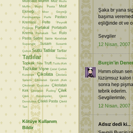
Muffin
Mudcake
Muz
Muzlu
Mısır
Muffin
Muzlu Pasta
Şaka br yana siga
Ekmeği
Mısır Gevreği
başıma veremedi
Pastacı
Pandispanya
Parfe
eşliğinde ot ve 
Kreması
Pelte
Peynirli
Portakal
Portakallı
Poğaça
Krema
Rulo
Portakallı Tart
Sevgiler
Pasta
Sable
Sable Kurabiye
12 Nisan, 2007
Susam
Supangle
Susamlı
Sütlü Tatlılar
Tartlar
Çubuk
Tatlılar
Tiramisu
Burçin'in Dene
Topkek
Truff
Trifle
Tuzlu Kek
Tuzlular
Vişne
Çatal
Çatlak
Hımm olsun sen 
Çikolata
Kurabiye
Çikolata
lüzümsuz kalori 
Salamı
Çikolatalı Cevizli Kek
sonra hep pişman
Çikolatalı
Çikolatalı Cupcake
tebrik ederim.
Çilek
Kek
Çikolatalı Puding
Çilek Kurabiyeler
Çilekli
Sevgilerimle,
Çilekli Pasta
Dondurma
Çilekli
12 Nisan, 2007
Tart
Kötüye Kullanım
Adsız dedi ki...
Bildir
Sevgili Burçin'ci