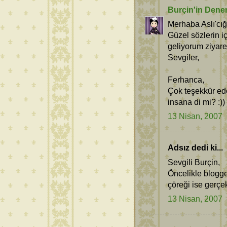
Burçin'in Dene
Merhaba Aslı'cı
Güzel sözlerin i
geliyorum ziyare
Sevgiler,
Ferhanca,
Çok teşekkür ede
insana di mi? :))
13 Nisan, 2007
Adsız dedi ki...
Sevgili Burçin,
Öncelikle blogg
çöreği ise gerçe
13 Nisan, 2007