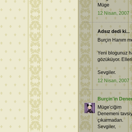
Müge
12 Nisan, 2007
Adsız dedi ki...
Burçin Hanım m
Yeni blogunuz ha
gözüküyor. Elleri
Sevgiler.
12 Nisan, 2007
Burçin'in Dene
Müge'ciğim
Denemeni tavsiye
çıkarmadan.
Sevgiler,