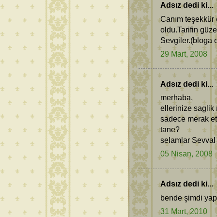
Adsız dedi ki...
Canım teşekkür 
oldu.Tarifin güz
Sevgiler.(bloga e
29 Mart, 2008
Adsız dedi ki...
merhaba,
ellerinize saglik
sadece merak e
tane?
selamlar Sevval
05 Nisan, 2008
Adsız dedi ki...
bende şimdi yap
31 Mart, 2010