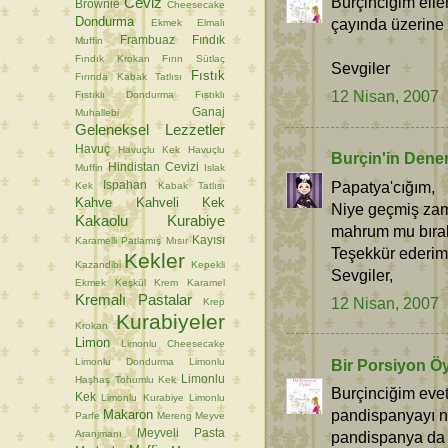
Burçinciğim elle
Ceviz
Brownie
Cheesecake
Dondurma
çayında üzerine 
Ekmek
Elmalı
Frambuaz
Fındık
Muffin
Fındık Krokan
Fırın Sütlaç
Sevgiler
Fıstık
Fırında Kabak Tatlısı
12 Nisan, 2007
Fıstıklı Dondurma
Fıstıklı
Ganaj
Muhallebi
Geleneksel Lezzetler
Havuç
Havuçlu Kek
Havuçlu
Burçin'in Dene
Hindistan Cevizi
Muffin
Islak
Papatya'cığım,
Ispahan
Kek
Kabak Tatlısı
Kahve
Kahveli Kek
Niye geçmiş zama
Kakaolu Kurabiye
mahrum mu bırak
Kayısı
Karamelli Patlamış Mısır
Teşekkür ederim
Kekler
Kazandibi
Kepekli
Sevgiler,
Ekmek
Keşkül
Krem Karamel
Kremalı Pastalar
12 Nisan, 2007
Krep
Kurabiyeler
Krokan
Limon
Limonlu Cheesecake
Bir Porsiyon Ö
Limonlu Dondurma
Limonlu
Limonlu
Haşhaş Tohumlu Kek
Burçinciğim evet
Kek
Limonlu Kurabiye
Limonlu
pandispanyayı n
Makaron
Parfe
Mereng
Meyve
Meyveli Pasta
Aranjmanı
pandispanya da 