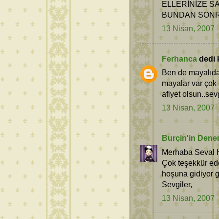
ELLERİNİZE SA
BUNDAN SONRA
13 Nisan, 2007
Ferhanca
dedi k
Ben de mayalıdan
mayalar var çok 
afiyet olsun..sevg
13 Nisan, 2007
Burçin'in Dene
Merhaba Seval 
Çok teşekkür ed
hoşuna gidiyor g
Sevgiler,
13 Nisan, 2007