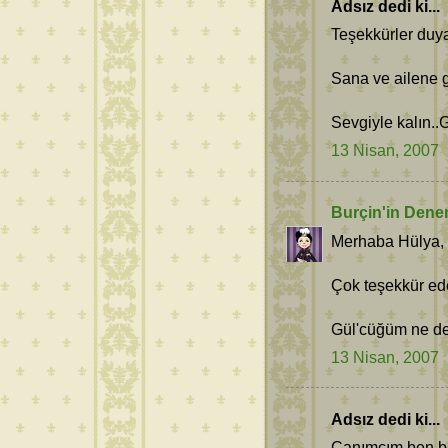
Adsız dedi ki...
Teşekkürler duya
Sana ve ailene g
Sevgiyle kalın..G
13 Nisan, 2007
Burçin'in Dene
Merhaba Hülya,
Çok teşekkür ede
Gül'cüğüm ne d
13 Nisan, 2007
Adsız dedi ki...
Canımcım ben bu