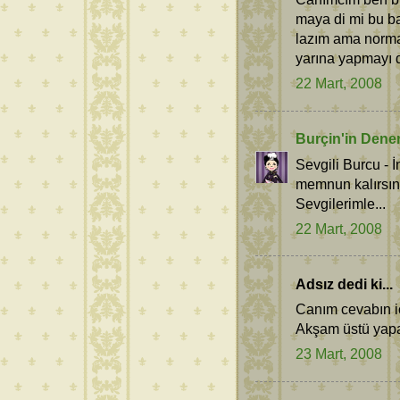
maya di mi bu b
lazım ama norma
yarına yapmayı 
22 Mart, 2008
Burçin'in Dene
Sevgili Burcu - 
memnun kalırsın
Sevgilerimle...
22 Mart, 2008
Adsız dedi ki...
Canım cevabın iç
Akşam üstü yapa
23 Mart, 2008