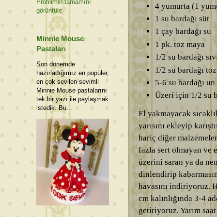
Profilimin tamamını
4 yumurta (1 yumur
görüntüle
1 su bardağı süt
1 çay bardağı su
Minnie Mouse
1 pk. toz maya
Pastaları
1/2 su bardağı sıv
Son dönemde
1/2 su bardağı toz
hazırladığımız en popüler,
5-6 su bardağı un
en çok sevilen sevimli
Minnie Mouse pastalarını
Üzeri için 1/2 su
tek bir yazı ile paylaşmak
istedik. Bu...
El yakmayacak sıcaklık
yarısını ekleyip karışt
hariç diğer malzemeleri
fazla sert olmayan ve
üzerini saran ya da nem
dinlendirip kabarması
havasını indiriyoruz.
cm kalınlığında 3-4 ade
getiriyoruz. Yarım saa