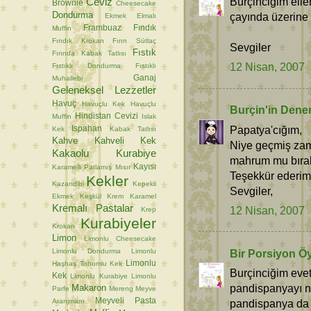
Burçinciğim elle
Ceviz
Brownie
Cheesecake
Dondurma
çayında üzerine 
Ekmek
Elmalı
Frambuaz
Fındık
Muffin
Fındık Krokan
Fırın Sütlaç
Sevgiler
Fıstık
Fırında Kabak Tatlısı
12 Nisan, 2007
Fıstıklı Dondurma
Fıstıklı
Ganaj
Muhallebi
Geleneksel Lezzetler
Havuç
Havuçlu Kek
Havuçlu
Burçin'in Dene
Hindistan Cevizi
Muffin
Islak
Papatya'cığım,
Ispahan
Kek
Kabak Tatlısı
Kahve
Kahveli Kek
Niye geçmiş zama
Kakaolu Kurabiye
mahrum mu bırak
Kayısı
Karamelli Patlamış Mısır
Teşekkür ederim
Kekler
Kazandibi
Kepekli
Sevgiler,
Ekmek
Keşkül
Krem Karamel
Kremalı Pastalar
12 Nisan, 2007
Krep
Kurabiyeler
Krokan
Limon
Limonlu Cheesecake
Bir Porsiyon Ö
Limonlu Dondurma
Limonlu
Limonlu
Haşhaş Tohumlu Kek
Burçinciğim evet
Kek
Limonlu Kurabiye
Limonlu
pandispanyayı n
Makaron
Parfe
Mereng
Meyve
Meyveli Pasta
Aranjmanı
pandispanya da 