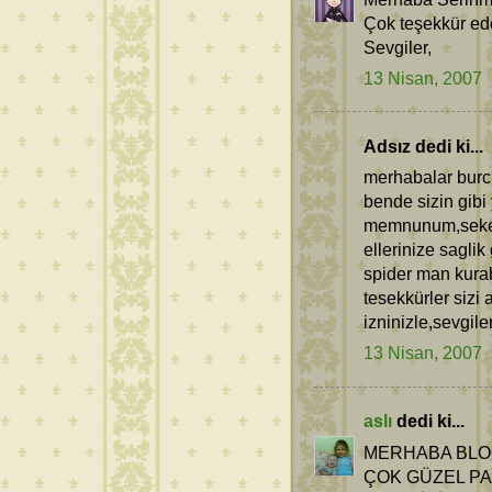
Çok teşekkür ede
Sevgiler,
13 Nisan, 2007
Adsız dedi ki...
merhabalar burc
bende sizin gibi
memnunum,seker 
ellerinize sagli
spider man kura
tesekkürler sizi
izninizle,sevgiler
13 Nisan, 2007
aslı
dedi ki...
MERHABA BLOĞ
ÇOK GÜZEL P