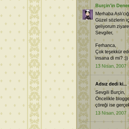
Burçin'in Dene
Merhaba Aslı'cı
Güzel sözlerin i
geliyorum ziyare
Sevgiler,
Ferhanca,
Çok teşekkür ede
insana di mi? :))
13 Nisan, 2007
Adsız dedi ki...
Sevgili Burçin,
Öncelikle blogg
çöreği ise gerçe
13 Nisan, 2007