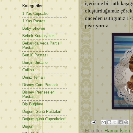
içerisine bir tatlı kaşı
Kategoriler
oluşturduğumuz çörekle
1 Yaş Cupcake
önceden ısıtıığımız 17
1 Yaş Pastası
pişiriyoruz.
Baby Shower
Bebek Kurabiyeleri
Bekarlığa Veda Partisi
Pastası
Ben10 Pastası
Burçin Birdane
Caillou
Deniz Temalı
Disney Cars Pastası
Disney Prensesleri
Pastası
Diş Buğdayı
Doğum Günü Pastaları
Doğum günü Cupcakeleri
Düğün
Etiketler:
Hamur İşleri
,