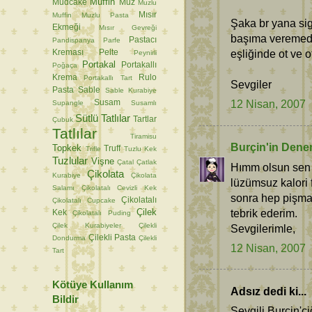
Muffin
Mudcake
Muz
Muzlu
Mısır
Muffin
Muzlu Pasta
Şaka br yana siga
Ekmeği
Mısır Gevreği
başıma veremedi
Pastacı
Pandispanya
Parfe
eşliğinde ot ve 
Kreması
Pelte
Peynirli
Portakal
Portakallı
Poğaça
Krema
Rulo
Portakallı Tart
Sevgiler
Pasta
Sable
Sable Kurabiye
12 Nisan, 2007
Susam
Supangle
Susamlı
Sütlü Tatlılar
Tartlar
Çubuk
Tatlılar
Tiramisu
Burçin'in Dene
Topkek
Truff
Trifle
Tuzlu Kek
Tuzlular
Vişne
Çatal
Çatlak
Hımm olsun sen 
Çikolata
Kurabiye
Çikolata
lüzümsuz kalori 
Salamı
Çikolatalı Cevizli Kek
sonra hep pişman
Çikolatalı
Çikolatalı Cupcake
tebrik ederim.
Çilek
Kek
Çikolatalı Puding
Çilek Kurabiyeler
Çilekli
Sevgilerimle,
Çilekli Pasta
Dondurma
Çilekli
12 Nisan, 2007
Tart
Kötüye Kullanım
Adsız dedi ki...
Bildir
Sevgili Burçin'ci