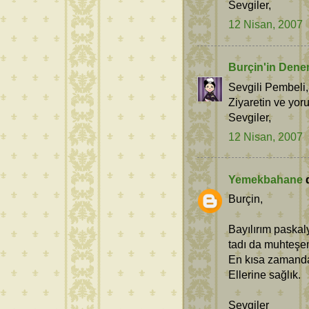
Sevgiler,
12 Nisan, 2007
Burçin'in Dene
Sevgili Pembeli,
Ziyaretin ve yor
Sevgiler,
12 Nisan, 2007
Yemekbahane
d
Burçin,
Bayılırım paska
tadı da muhteşe
En kısa zamanda
Ellerine sağlık.
Sevgiler