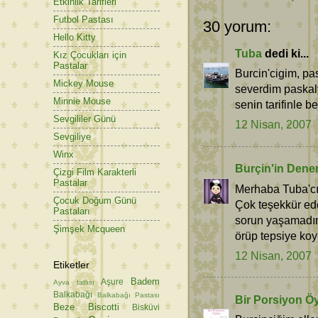
Etkinlik Tarifleri
Futbol Pastası
30 yorum:
Hello Kitty
Tuba
dedi ki...
Kız Çocukları için
Pastalar
Burcin'cigim, pa
Mickey Mouse
severdim paskal
Minnie Mouse
senin tarifinle b
Sevgililer Günü
12 Nisan, 2007
Sevgiliye
Winx
Burçin'in Dene
Çizgi Film Karakterli
Pastalar
Merhaba Tuba'cı
Çocuk Doğum Günü
Çok teşekkür ede
Pastaları
sorun yaşamadım
Şimşek Mcqueen
örüp tepsiye koy
12 Nisan, 2007
Etiketler
Badem
Aşure
Ayva tatlısı
Balkabağı
Balkabağı Pastası
Bir Porsiyon Ö
Beze
Biscotti
Bisküvi