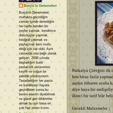
Burçin'in Denemeleri
Burçin'in Denemeleri,
mutfakta geçirdiğim
zaman içinde denediğim
her tarife benden bir
şeyler katmak, kendimce
dokunuşlar yapmak,
fotoğraf çekmek ve
paylaşmak beni mutlu
ettiği için var oldu. Aynı
zamanda ona bağlı olarak
gelişen, 2008 yılında
başladığım butik
pastacılık serüvenimi
Paskalya Çöreğini ilk
keyifli ve yoğun bir
şekilde yürütüyorum.
ben biraz fazla yapma
Tasarladığım her pasta
andan itibaren acaba k
ve kurabiyeyi hayata
diye baya bir endişeli
geçirdikten sonra bu
benim eserim diyebilmek
ikinci bir tarif bile be
ve güzel geri bildirimler
almak bu işin bana en
çok haz veren kısmı.
Gerekli Malzemeler ;