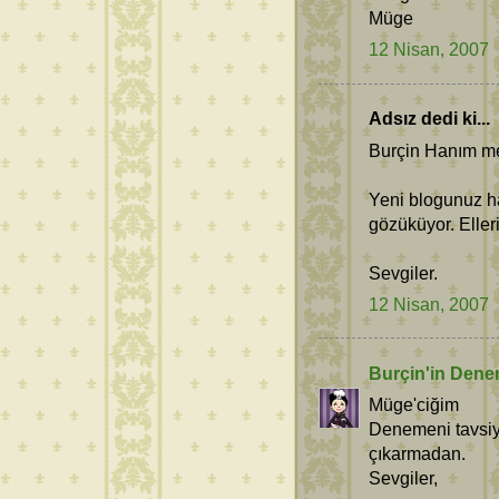
Müge
12 Nisan, 2007
Adsız dedi ki...
Burçin Hanım m
Yeni blogunuz ha
gözüküyor. Elleri
Sevgiler.
12 Nisan, 2007
Burçin'in Dene
Müge'ciğim
Denemeni tavsiye
çıkarmadan.
Sevgiler,