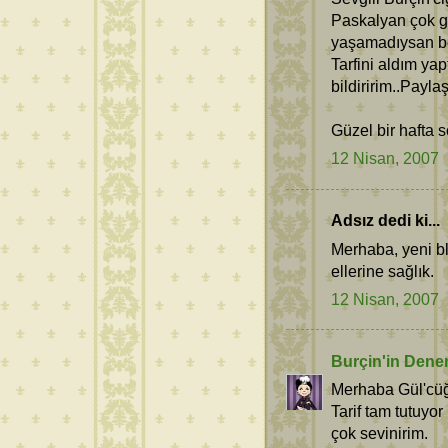
Paskalyan çok g
yaşamadıysan be
Tarfini aldım y
bildiririm..Payla
Güzel bir hafta s
12 Nisan, 2007
Adsız dedi ki...
Merhaba, yeni bl
ellerine sağlık.
12 Nisan, 2007
Burçin'in Dene
Merhaba Gül'cü
Tarif tam tutuyor
çok sevinirim.