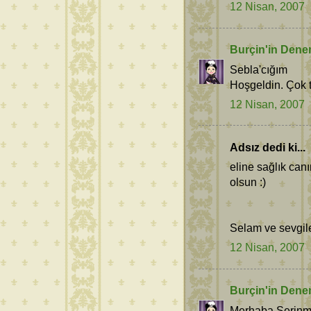
12 Nisan, 2007
Burçin'in Dene
Sebla'cığım
Hoşgeldin. Çok 
12 Nisan, 2007
Adsız dedi ki...
eline sağlık can
olsun :)
Selam ve sevgil
12 Nisan, 2007
Burçin'in Dene
Merhaba Serinm