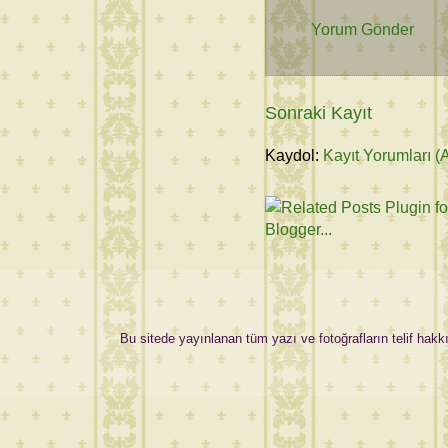
Yorum Gönder
Sonraki Kayıt
Kaydol:
Kayıt Yorumları (
Bu sitede yayınlanan tüm yazı ve fotoğrafların telif hakkı