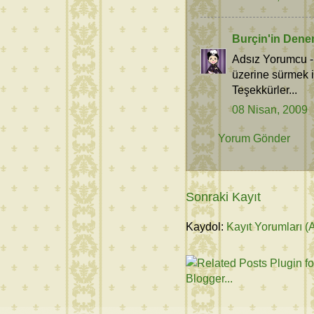
Burçin'in Dene
Adsız Yorumcu -
üzerine sürmek 
Teşekkürler...
08 Nisan, 2009
Yorum Gönder
Sonraki Kayıt
Kaydol:
Kayıt Yorumları (