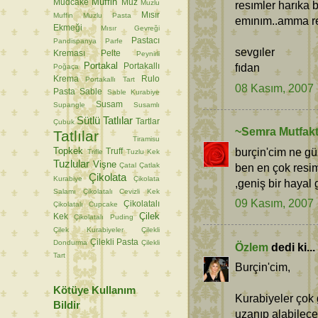
Muffin
Mudcake
Muz
Muzlu
resımler harıka b
Mısır
Muffin
Muzlu Pasta
emınım..amma res
Ekmeği
Mısır Gevreği
Pastacı
Pandispanya
Parfe
sevgıler
Kreması
Pelte
Peynirli
Portakal
fıdan
Portakallı
Poğaça
Krema
Rulo
Portakallı Tart
08 Kasım, 2007
Pasta
Sable
Sable Kurabiye
Susam
Supangle
Susamlı
Sütlü Tatlılar
Tartlar
Çubuk
~Semra Mutfak
Tatlılar
Tiramisu
Topkek
burçin'cim ne gü
Truff
Trifle
Tuzlu Kek
Tuzlular
Vişne
Çatal
Çatlak
ben en çok resi
Çikolata
Kurabiye
Çikolata
,geniş bir hayal 
Salamı
Çikolatalı Cevizli Kek
09 Kasım, 2007
Çikolatalı
Çikolatalı Cupcake
Çilek
Kek
Çikolatalı Puding
Çilek Kurabiyeler
Çilekli
Çilekli Pasta
Dondurma
Çilekli
Özlem
dedi ki...
Tart
Burçin'cim,
Kötüye Kullanım
Kurabiyeler çok 
Bildir
uzanıp alabilece