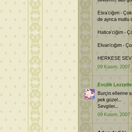
Esra'cığım - Çok
de ayrıca mutlu 
Hatice'ciğim - Ç
Elvan'cığım - Ço
HERKESE SEVG
09 Kasım, 2007
Evcilik Lezzetle
Burçin ellerine s
pek güzel...
Sevgiler...
09 Kasım, 2007