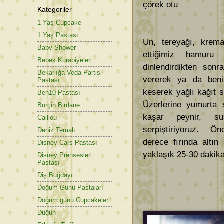
çörek otu
Kategoriler
1 Yaş Cupcake
1 Yaş Pastası
Un, tereyağı, krem
Baby Shower
ettiğimiz hamuru
Bebek Kurabiyeleri
dinlendirdikten sonra
Bekarlığa Veda Partisi
vererek ya da beni
Pastası
keserek yağlı kağıt s
Ben10 Pastası
Üzerlerine yumurta 
Burçin Birdane
kaşar peynir, 
Caillou
serpiştiriyoruz. Ö
Deniz Temalı
derece fırında altın
Disney Cars Pastası
yaklaşık 25-30 dakika
Disney Prensesleri
Pastası
Diş Buğdayı
Doğum Günü Pastaları
Doğum günü Cupcakeleri
Düğün