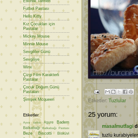
Etkinlik Tarifleri
Futbol Pastası
Hello Kitty
Kız Çocukları için
Pastalar
Mickey Mouse
Minnie Mouse
Sevgililer Günü
Sevgiliye
Winx
Çizgi Film Karakterli
Pastalar
Çocuk Doğum Günü
Pastaları
Şimşek Mcqueen
Etiketler:
Tuzlular
25 yorum:
Etiketler
Badem
Aşure
Ayva tatlısı
masalmutfagi
de
Balkabağı
Balkabağı Pastası
Beze
Biscotti
Bisküvi
tuzlu kurabiyeler