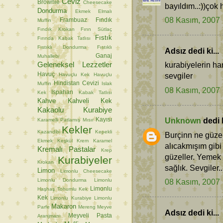
Ceviz
Brownie
Cheesecake
bayıldım..:))çok 
Dondurma
Ekmek
Elmalı
08 Kasım, 2007
Frambuaz
Fındık
Muffin
Fındık Krokan
Fırın Sütlaç
Fıstık
Fırında Kabak Tatlısı
Fıstıklı Dondurma
Fıstıklı
Adsız dedi ki...
Ganaj
Muhallebi
Geleneksel Lezzetler
kurabiyelerin ha
Havuç
sevgiler
Havuçlu Kek
Havuçlu
Hindistan Cevizi
Muffin
Islak
08 Kasım, 2007
Ispahan
Kek
Kabak Tatlısı
Kahve
Kahveli Kek
Kakaolu Kurabiye
Unknown
dedi k
Kayısı
Karamelli Patlamış Mısır
Kekler
Kazandibi
Kepekli
Burçinn ne güzel 
Ekmek
Keşkül
Krem Karamel
alıcakmışım gib
Kremalı Pastalar
Krep
güzeller. Yemek 
Kurabiyeler
Krokan
sağlık. Sevgiler..
Limon
Limonlu Cheesecake
Limonlu Dondurma
Limonlu
08 Kasım, 2007
Limonlu
Haşhaş Tohumlu Kek
Kek
Limonlu Kurabiye
Limonlu
Makaron
Parfe
Mereng
Meyve
Adsız dedi ki...
Meyveli Pasta
Aranjmanı