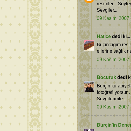
resimler... Söyl
Sevgiler...
09 Kasım, 2007
Hatice
dedi ki...
Buçin'ciğim resim
ellerine sağlık n
09 Kasım, 2007
Bocuruk
dedi ki
Burçin kurabiyel
fotoğraflıyorsun.
Sevgilerimle...
09 Kasım, 2007
Burçin'in Dene