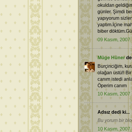
okuldan geldiği
günler. Şimdi be
yapıyorum sizler
yaptım.İçine mah
biber döktüm.Güze
09 Kasım, 2007
Müge Hüner
ded
Burçinciğim, ku
olağan üstü!! Bi
canım istedi an
Öperim canım
10 Kasım, 2007
Adsız dedi ki...
Bu yorum bir blog
10 Kasım, 2007