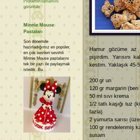
Profilimin tamamını
görüntüle
Minnie Mouse
Pastaları
Son dönemde
hazırladığımız en popüler,
Hamur gözüme az ge
en çok sevilen sevimli
pişirdim. Yarısını ka
Minnie Mouse pastalarını
tek bir yazı ile paylaşmak
kestim. Yaklaşık 45-5
istedik. Bu...
200 gr un
120 gr margarin (ben 
50 ml sıvı krema
1/2 tatlı kaşığı tuz 
fazla)
2 yumurta sarısı (üze
100 gr rendelenmiş ka
susam