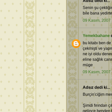
Adsız dedi ki...
Senin şu çektiğ
bile bana yedirte
09 Kasım, 2007
Yemekbahane
d
bu kitabı ben de
çekmişti ve yap
ne iyi oldu dene
eline sağlık can
müge
09 Kasım, 2007
Adsız dedi ki...
Burçin'ciğim me
Şimdi fırından çı
gelince benden b