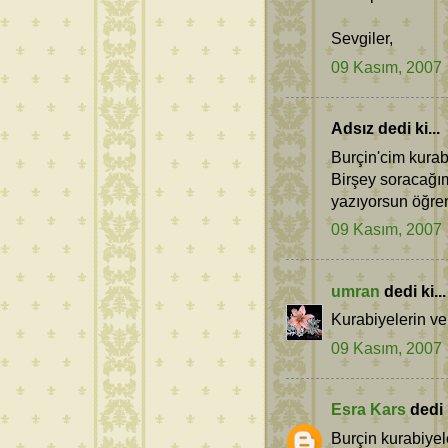
Sevgiler,
09 Kasım, 2007
Adsız dedi ki...
Burçin'cim kurab
Birşey soracağım
yazıyorsun öğren
09 Kasım, 2007
umran
dedi ki...
Kurabiyelerin ve
09 Kasım, 2007
Esra Kars
dedi k
Burçin kurabiyel