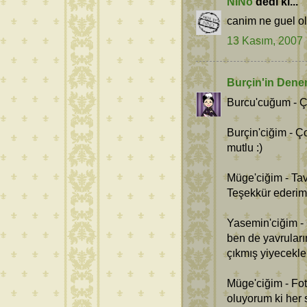
NiNo
dedi ki...
canim ne guel o
13 Kasım, 2007
Burçin'in Dene
Burcu'cuğum - Ç
Burçin'ciğim - Ç
mutlu :)
Müge'ciğim - Tav
Teşekkür ederim
Yasemin'ciğim - 
ben de yavruları
çıkmış yiyecekle
Müge'ciğim - Fot
oluyorum ki her 