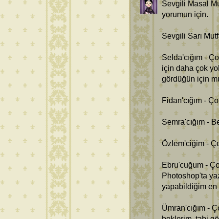
Sevgili Masal Mu
yorumun için.
Sevgili Sarı Mut
Selda'cığım - Ço
için daha çok yo
gördüğün için mu
Fidan'cığım - Ço
Semra'cığım - B
Özlem'ciğim - Ço
Ebru'cuğum - Çok
Photoshop'ta yaz
yapabildiğim en i
Ümran'cığım - Ç
beklerim, tabi g