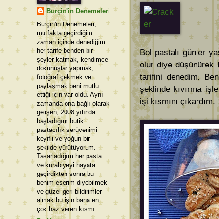
Burçin'in Denemeleri
Burçin'in Denemeleri,
mutfakta geçirdiğim
zaman içinde denediğim
her tarife benden bir
Bol pastalı günler y
şeyler katmak, kendimce
olur diye düşünürek 
dokunuşlar yapmak,
tarifini denedim. Be
fotoğraf çekmek ve
paylaşmak beni mutlu
şeklinde kıvırma işle
ettiği için var oldu. Aynı
işi kısmını çıkardım.
zamanda ona bağlı olarak
gelişen, 2008 yılında
başladığım butik
pastacılık serüvenimi
keyifli ve yoğun bir
şekilde yürütüyorum.
Tasarladığım her pasta
ve kurabiyeyi hayata
geçirdikten sonra bu
benim eserim diyebilmek
ve güzel geri bildirimler
almak bu işin bana en
çok haz veren kısmı.