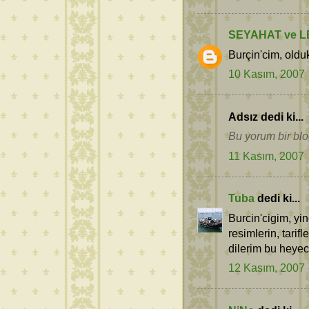
SEYAHAT ve L
Burçin'cim, olduk
10 Kasım, 2007
Adsız dedi ki...
Bu yorum bir blog
11 Kasım, 2007
Tuba
dedi ki...
Burcin'cigim, yi
resimlerin, tarif
dilerim bu heyec
12 Kasım, 2007