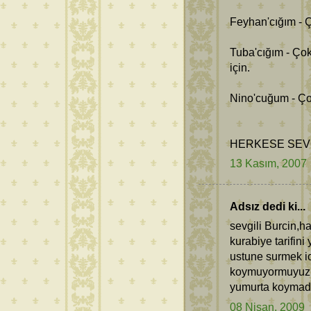
Feyhan'cığım - 
Tuba'cığım - Çok
için.
Nino'cuğum - Ço
HERKESE SEVG
13 Kasım, 2007
Adsız dedi ki...
sevgili Burcin,ha
kurabiye tarifin
ustune surmek ic
koymuyormuyuz.m
yumurta koymada
08 Nisan, 2009