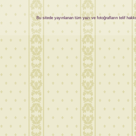
Bu sitede yayınlanan tüm yazı ve fotoğrafların telif hakkı