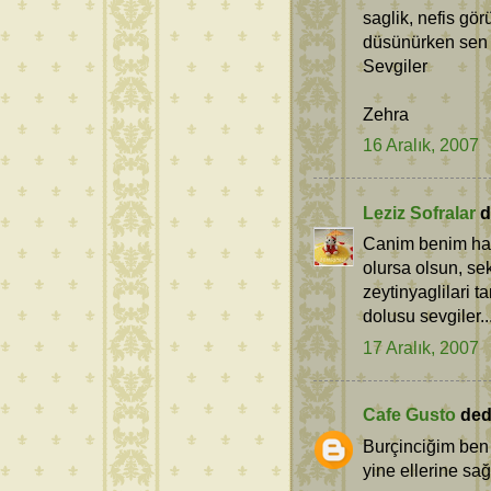
saglik, nefis gö
düsünürken sen y
Sevgiler
Zehra
16 Aralık, 2007
Leziz Sofralar
de
Canim benim hari
olursa olsun, sek
zeytinyaglilari 
dolusu sevgiler..
17 Aralık, 2007
Cafe Gusto
dedi
Burçinciğim ben 
yine ellerine sağ