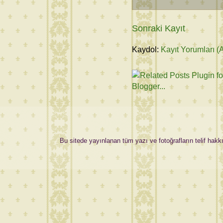
Sonraki Kayıt
Kaydol:
Kayıt Yorumları (
Bu sitede yayınlanan tüm yazı ve fotoğrafların telif hakkı