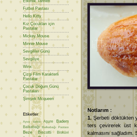
Etkinlik Tarifleri
Futbol Pastası
Hello Kitty
Kız Çocukları için
Pastalar
Mickey Mouse
Minnie Mouse
Sevgililer Günü
Sevgiliye
Winx
Çizgi Film Karakterli
Pastalar
Çocuk Doğum Günü
Pastaları
Şimşek Mcqueen
Notlarım :
Etiketler
1.
Şerbeti döktükten 
Badem
Aşure
Ayva tatlısı
ters çevirerek üst k
Balkabağı
Balkabağı Pastası
Beze
Biscotti
kalmasını sağladım. S
Bisküvi