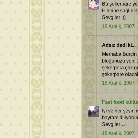
Bu şekerpare ye 
Ellerine sağlık B
Sevgiler :))
18 Aralık, 2007
Adsız dedi ki...
Merhaba Burçin 
bloğunuzu yeni 1
şekerpera çok gü
şekerpare olacak
18 Aralık, 2007
Fast food kültür
İyi ve her şeyin
bayram diliyoru
Sevgiler…
18 Aralık, 2007