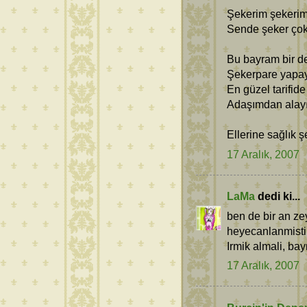
Şekerim şekerim 
Sende şeker çok 
Bu bayram bir de
Şekerpare yapa
En güzel tarifide
Adaşımdan ala
Ellerine sağlı
17 Aralık, 2007
LaMa
dedi ki...
ben de bir an zey
heyecanlanmisti
Irmik almali, bay
17 Aralık, 2007