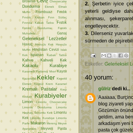
Ceviz
Brownie
Cheesecake
2.
Şerbetin iyice çek
Dondurma
Ekmek
Elmalı
yeterli geldiyse da
Frambuaz
Fındık
Muffin
Fındık Krokan
Fırın Sütlaç
alınması, şekerpare
Fıstık
Fırında Kabak Tatlısı
engelleyecektir.
Fıstıklı Dondurma
Fıstıklı
3.
Dilerseniz yuvarlak
Ganaj
Muhallebi
Geleneksel Lezzetler
sürmeden de pişirebili
Havuç
Havuçlu Kek
Havuçlu
Hindistan Cevizi
Muffin
Islak
Ispahan
Kek
Kabak Tatlısı
Kahve
Kahveli Kek
Etiketler:
Geleneksel L
Kakaolu Kurabiye
Kayısı
Karamelli Patlamış Mısır
40 yorum:
Kekler
Kazandibi
Kepekli
Ekmek
Keşkül
Krem Karamel
gülriz
dedi ki...
Kremalı Pastalar
Krep
Kurabiyeler
Aaaaaa, Burçinc
Krokan
Limon
Limonlu Cheesecake
blog ziyareti y
Limonlu Dondurma
Limonlu
Gözümün önünde
Limonlu
Haşhaş Tohumlu Kek
geldim, ama ben
Kek
Limonlu Kurabiye
Limonlu
arkadaşım yeni 
Makaron
Parfe
Mereng
Meyve
Meyveli Pasta
Aranjmanı
pasta çok güzel