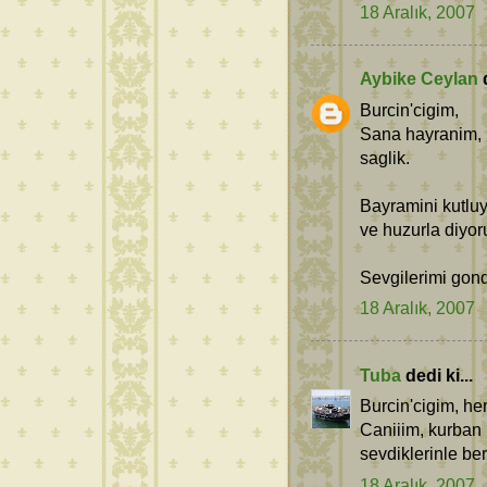
18 Aralık, 2007
Aybike Ceylan
d
Burcin'cigim,
Sana hayranim, h
saglik.
Bayramini kutluy
ve huzurla diyo
Sevgilerimi gon
18 Aralık, 2007
Tuba
dedi ki...
Burcin'cigim, her
Caniiim, kurban 
sevdiklerinle be
18 Aralık, 2007