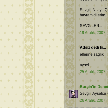
Sevgili Nilay - 
bayram dilerim.
SEVGİLER...
19 Aralık, 2007
Adsız dedi ki...
ellerine saglik
aysel
25 Aralık, 2007
Burçin'in Dene
Sevgili Ayselce 
26 Aralık, 2007