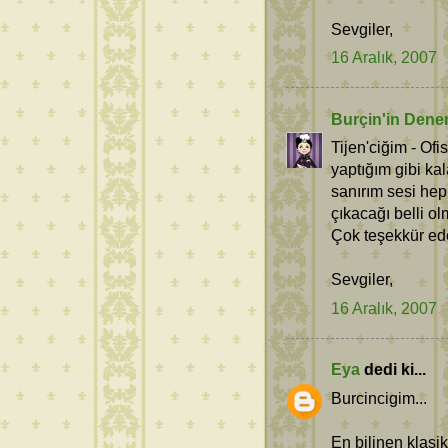
Sevgiler,
16 Aralık, 2007
Burçin'in Dene
Tijen'ciğim - Of
yaptığım gibi ka
sanırım sesi hep
çıkacağı belli o
Çok teşekkür ed
Sevgiler,
16 Aralık, 2007
Eya
dedi ki...
Burcincigim...
En bilinen klasik