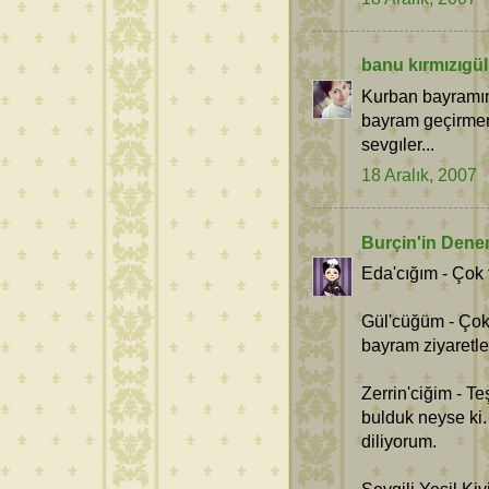
banu kırmızıgül
Kurban bayramınız
bayram geçirmen
sevgıler...
18 Aralık, 2007
Burçin'in Dene
Eda'cığım - Çok
Gül'cüğüm - Çok
bayram ziyaretle
Zerrin'ciğim - T
bulduk neyse ki.
diliyorum.