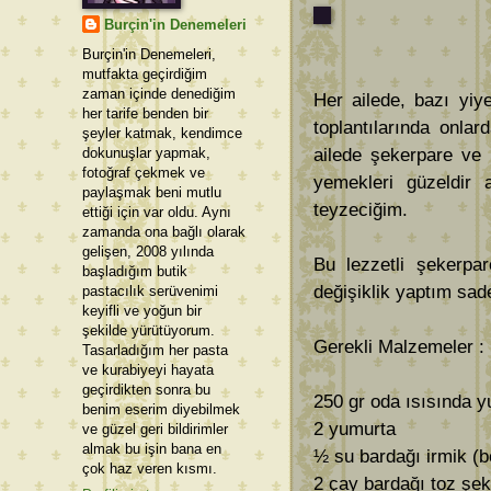
Burçin'in Denemeleri
Burçin'in Denemeleri,
mutfakta geçirdiğim
zaman içinde denediğim
Her ailede, bazı yiy
her tarife benden bir
toplantılarında onla
şeyler katmak, kendimce
dokunuşlar yapmak,
ailede şekerpare ve 
fotoğraf çekmek ve
yemekleri güzeldir 
paylaşmak beni mutlu
teyzeciğim.
ettiği için var oldu. Aynı
zamanda ona bağlı olarak
gelişen, 2008 yılında
Bu lezzetli şekerpar
başladığım butik
değişiklik yaptım sad
pastacılık serüvenimi
keyifli ve yoğun bir
şekilde yürütüyorum.
Gerekli Malzemeler : 
Tasarladığım her pasta
ve kurabiyeyi hayata
geçirdikten sonra bu
250 gr oda ısısında y
benim eserim diyebilmek
2 yumurta
ve güzel geri bildirimler
almak bu işin bana en
½ su bardağı irmik (
çok haz veren kısmı.
2 çay bardağı toz şe