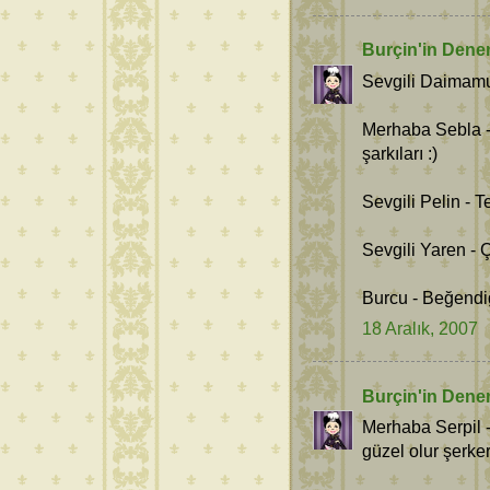
Burçin'in Dene
Sevgili Daimamu
Merhaba Sebla -
şarkıları :)
Sevgili Pelin -
Sevgili Yaren - 
Burcu - Beğendi
18 Aralık, 2007
Burçin'in Dene
Merhaba Serpil 
güzel olur şerke