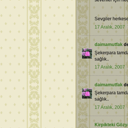
Sevgiler herkese
17 Aralık, 2007
daimamutfak
de
Şekerpara tamda 
sağlık..
17 Aralık, 2007
daimamutfak
de
Şekerpara tamda 
sağlık..
17 Aralık, 2007
Kirpikteki Gözy