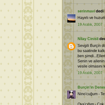
serinmavi
dedi k
Hayırlı ve huzurl
19 Aralık, 2007
Nilay Cinisli
dedi
Sevgili Burçin d
bu saatinde kal
ben şimdi...Eller
Senin ve ailenin
vesile olmasını 
19 Aralık, 2007
Burçin'in Dene
Nino'cuğum - Teş
Oya'cığım - Çok 