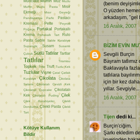
Muffin
Mudcake
Muz
Muzlu
(benim deyişimle
Mısır
Muffin
Muzlu Pasta
O yüzden hemen b
Ekmeği
Mısır Gevreği
arkadaşım, "gel 
Pastacı
Pandispanya
Parfe
Kreması
Pelte
Peynirli
16 Aralık, 2007
Portakal
Portakallı
Poğaça
Krema
Rulo
Portakallı Tart
Pasta
Sable
Sable Kurabiye
BİZİM EVİN MU
Susam
Supangle
Susamlı
Sütlü Tatlılar
Sevgili Burçin
Tartlar
Çubuk
Tatlılar
Bayram tatlımız 
Tiramisu
Topkek
Truff
Trifle
Tuzlu Kek
Baklavayla fazla
Tuzlular
Vişne
Çatal
Çatlak
tatlılara bayılırı
Çikolata
Kurabiye
Çikolata
için bir kez dah
Salamı
Çikolatalı Cevizli Kek
yıllar. Sevgiyle...
Çikolatalı
Çikolatalı Cupcake
Çilek
Kek
Çikolatalı Puding
16 Aralık, 2007
Çilek Kurabiyeler
Çilekli
Çilekli Pasta
Dondurma
Çilekli
Tart
Tijen
dedi ki...
Burçin'ciğim,
Kötüye Kullanım
Şarkı ekledim de
Bildir
işyerinden bakan