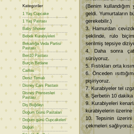
Kategoriler
(Benim kullandığım y
geldi. Yumurtaların b
1 Yaş Cupcake
gerekebilir.)
1 Yaş Pastası
3. Hamurdan cevizde
Baby Shower
şeklinde, rulo biçi
Bebek Kurabiyeleri
serilmiş tepsiye diziy
Bekarlığa Veda Partisi
Pastası
4. Daha sonra çata
Ben10 Pastası
sürüyoruz.
Burçin Birdane
5. Fıstıkları orta kısı
Caillou
6. Önceden ısıttığım
Deniz Temalı
pişiriyoruz.
Disney Cars Pastası
7. Kurabiyeler tel ızg
Disney Prensesleri
8. Şerbetin 10 dakika
Pastası
9. Kurabiyeleri kenarla
Diş Buğdayı
kurabiyelerin üzerine
Doğum Günü Pastaları
10. Tepsinin üzerini
Doğum günü Cupcakeleri
çekmeleri sağlıyoruz.
Düğün