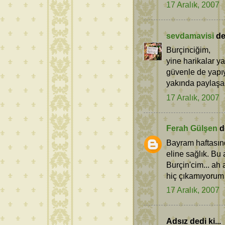
17 Aralık, 2007
sevdamavisi
ded
Burçinciğim,
yine harikalar ya
güvenle de yapı
yakında paylaşac
17 Aralık, 2007
Ferah Gülşen
de
Bayram haftasınd
eline sağlık. Bu
Burçin'cim... ah 
hiç çıkamıyorum 
17 Aralık, 2007
Adsız dedi ki...