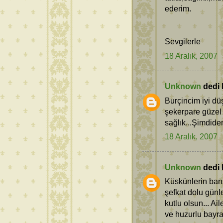
ederim.
Sevgilerle
18 Aralık, 2007
Unknown
dedi k
Burçincim iyi d
şekerpare güzel bi
sağlık...Şimdide
18 Aralık, 2007
Unknown
dedi k
Küskünlerin barış
şefkat dolu günl
kutlu olsun... Ai
ve huzurlu bayr