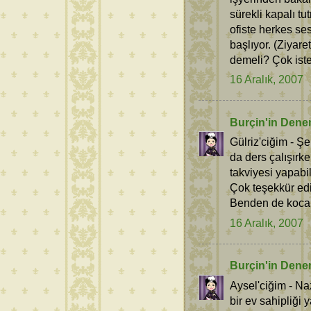
sürekli kapalı t
ofiste herkes se
başlıyor. (Ziyar
demeli? Çok iste
16 Aralık, 2007
Burçin'in Dene
Gülriz'ciğim - Ş
da ders çalışırke
takviyesi yapabi
Çok teşekkür ed
Benden de kocam
16 Aralık, 2007
Burçin'in Dene
Aysel'ciğim - Naz
bir ev sahipliği 