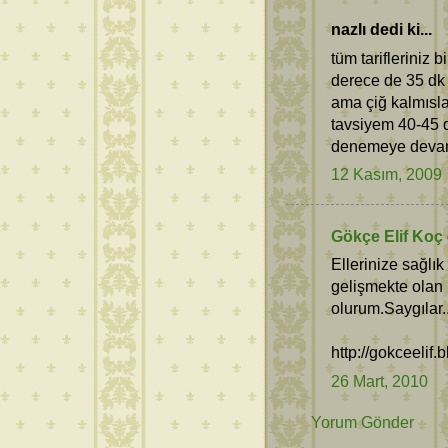
nazlı dedi ki...
tüm tarifleriniz
derece de 35 dk a
ama çiğ kalmısla
tavsiyem 40-45 d
denemeye deva
12 Kasım, 2009
Gökçe Elif Koç
Ellerinize sağl
gelişmekte ola
olurum.Saygılar.
http://gokceelif.
26 Mart, 2010
Yorum Gönder