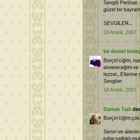
Sevgili Perihan
güzel bir bayram
SEVGİLER...
18 Aralık, 2007
bir demet fesle
Burçin'ciğim, na
alıvereceğim ve
lezzet...Ellerine 
Sevgiler
18 Aralık, 2007
Damak Tadı
dedi
Burçin'ciğim,çok 
Senin ve ailenin
tutlar,sağlıklı,