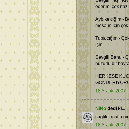
Sevgili Yeşil Ki
ederim, çok nazi
Aybike'ciğim - B
mesajın için çok
Tuba'cığım - Ço
için.
Sevgili Banu - 
huzurlu bir bayr
HERKESE KUC
GÖNDERİYOR
18 Aralık, 2007
NiNo
dedi ki...
saglikli mutlu n
18 Aralık, 2007