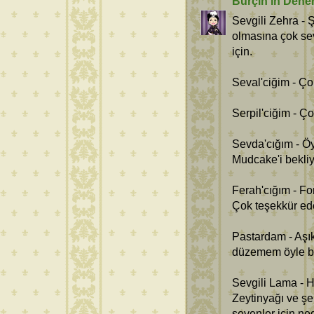
Burçin'in Dene
Sevgili Zehra - Ş
olmasına çok se
için.
Seval'ciğim - Ço
Serpil'ciğim - Ç
Sevda'cığım - Ö
Mudcake'i bekli
Ferah'cığım - Fo
Çok teşekkür ed
Pastardam - Aşık
düzemem öyle bi
Sevgili Lama - H
Zeytinyağı ve şe
sevenler için ne