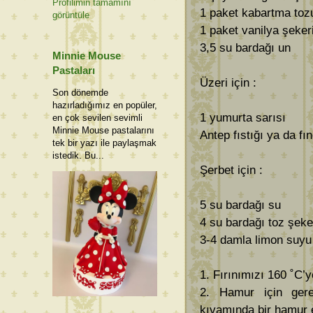
Profilimin tamamını
1 paket kabartma toz
görüntüle
1 paket vanilya şeker
3,5 su bardağı un
Minnie Mouse
Pastaları
Üzeri için :
Son dönemde
hazırladığımız en popüler,
1 yumurta sarısı
en çok sevilen sevimli
Minnie Mouse pastalarını
Antep fıstığı ya da fı
tek bir yazı ile paylaşmak
istedik. Bu...
Şerbet için :
5 su bardağı su
4 su bardağı toz şeke
3-4 damla limon suyu
1. Fırınımızı 160 ˚C’y
2. Hamur için ger
kıvamında bir hamur 