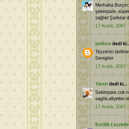
Merhaba Burçin:) 
şekerpare, süper
sağlık! Şarkılar 
17 Aralık, 2007
pelince
dedi ki..
Teyzenin tarifine
Sevigiler
17 Aralık, 2007
Yaren
dedi ki...
Sekerpare cok ne
saglik,afiyetler o
17 Aralık, 2007
Evcilik Lezzetle