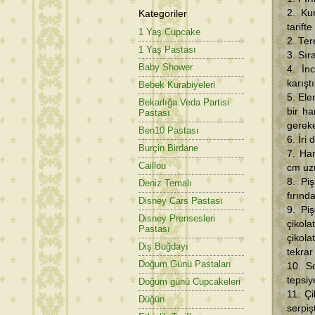
Kategoriler
2. Kur
tarift
1 Yaş Cupcake
2. Ter
1 Yaş Pastası
3. Sır
Baby Shower
4. İnc
karışt
Bebek Kurabiyeleri
5. Ele
Bekarlığa Veda Partisi
bir h
Pastası
gereke
Ben10 Pastası
6. İri
Burçin Birdane
7. Ha
Caillou
cm uzu
8. Piş
Deniz Temalı
fırınd
Disney Cars Pastası
9. Pi
Disney Prensesleri
çikola
Pastası
çikol
Diş Buğdayı
tekrar
Doğum Günü Pastaları
10. So
tepsiy
Doğum günü Cupcakeleri
11. Çi
Düğün
serpiş