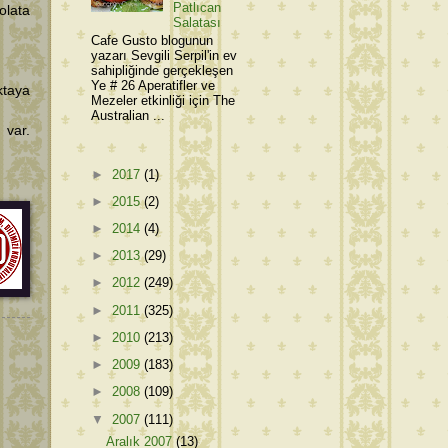
Patlıcan
olata
Salatası
Cafe Gusto blogunun
yazarı Sevgili Serpil'in ev
sahipliğinde gerçekleşen
Ye # 26 Aperatifler ve
ktaya
Mezeler etkinliği için The
Australian ...
 var.
►
2017
(1)
►
2015
(2)
►
2014
(4)
►
2013
(29)
►
2012
(249)
►
2011
(325)
►
2010
(213)
►
2009
(183)
►
2008
(109)
▼
2007
(111)
Aralık 2007
(13)