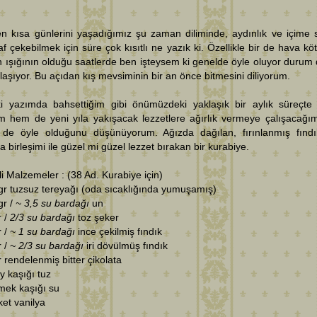
en kısa günlerini yaşadığımız şu zaman diliminde, aydınlık ve içime 
af çekebilmek için süre çok kısıtlı ne yazık ki. Özellikle bir de hava kö
 ışığının olduğu saatlerde ben işteysem ki genelde öyle oluyor durum
laşıyor. Bu açıdan kış mevsiminin bir an önce bitmesini diliyorum.
i yazımda bahsettiğim gibi önümüzdeki yaklaşık bir aylık süreçt
m hem de yeni yıla yakışacak lezzetlere ağırlık vermeye çalışacağı
in de öyle olduğunu düşünüyorum. Ağızda dağılan, fırınlanmış fınd
ta birleşimi ile güzel mi güzel lezzet bırakan bir kurabiye.
i Malzemeler : (38 Ad. Kurabiye için)
gr tuzsuz tereyağı (oda sıcaklığında yumuşamış)
gr /
~ 3,5 su bardağı
un
r /
2/3 su bardağı
toz şeker
r /
~ 1 su bardağı
ince çekilmiş fındık
r /
~ 2/3 su bardağı
iri dövülmüş fındık
r rendelenmiş bitter çikolata
y kaşığı tuz
mek kaşığı su
ket vanilya