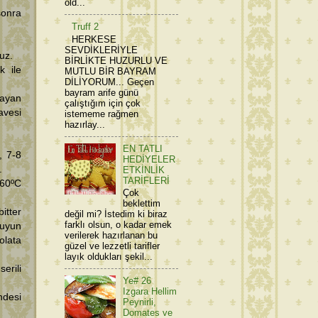
old...
sonra
Truff 2
HERKESE
SEVDİKLERİYLE
uz.
BİRLİKTE HUZURLU VE
k ile
MUTLU BİR BAYRAM
DİLİYORUM... Geçen
bayram arife günü
mayan
çalıştığım için çok
avesi
istememe rağmen
hazırlay...
EN TATLI
, 7-8
HEDİYELER
.
ETKİNLİK
TARİFLERİ
160ºC
Çok
beklettim
itter
değil mi? İstedim ki biraz
farklı olsun, o kadar emek
suyun
verilerek hazırlanan bu
olata
güzel ve lezzetli tarifler
layık oldukları şekil...
erili
Ye# 26
Izgara Hellim
ndesi
Peynirli,
Domates ve