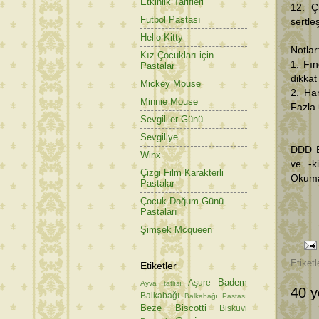
Etkinlik Tarifleri
12. Çi
Futbol Pastası
sertle
Hello Kitty
Notlar
Kız Çocukları için
1. Fın
Pastalar
dikkat
Mickey Mouse
2. Ham
Minnie Mouse
Fazla 
Sevgililer Günü
Sevgiliye
DDD E
Winx
ve -ki
Çizgi Film Karakterli
Okuma
Pastalar
Çocuk Doğum Günü
Pastaları
Şimşek Mcqueen
Etiketl
Etiketler
Badem
Aşure
Ayva tatlısı
40 y
Balkabağı
Balkabağı Pastası
Beze
Biscotti
Bisküvi