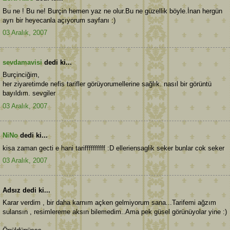
Bu ne ! Bu ne! Burçin hemen yaz ne olur.Bu ne güzellik böyle.İnan hergün
ayrı bir heyecanla açıyorum sayfanı :)
03 Aralık, 2007
sevdamavisi
dedi ki...
Burçinciğim,
her ziyaretimde nefis tarifler görüyorumellerine sağlık. nasıl bir görüntü
bayıldım. sevgiler
03 Aralık, 2007
NiNo
dedi ki...
kisa zaman gecti e hani tariffffffffff :D elleriensaglik seker bunlar cok seker
03 Aralık, 2007
Adsız dedi ki...
Karar verdim , bir daha karnım açken gelmiyorum sana...Tarifemi ağzım
sulansın , resimlereme aksın bilemedim..Ama pek güsel görünüyolar yine :)