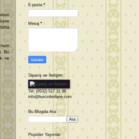
E-posta
*
sinen
tüyse
Mesaj
*
 daha
e hem
m. Bu
ık ve
Sipariş ve İletişim:
Tel: (0532) 517 31 88
info@burcinbirdane.com
Bu Blogda Ara
Popüler Yayınlar