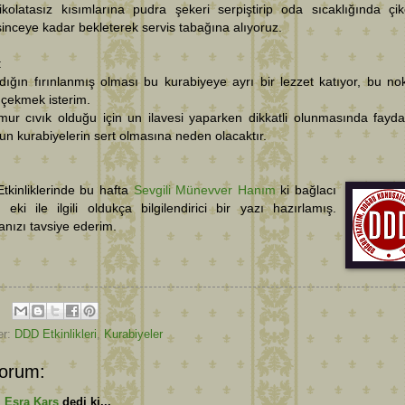
kolatasız kısımlarına pudra şekeri serpiştirip oda sıcaklığında çik
şinceye kadar bekleterek servis tabağına alıyoruz.
:
dığın fırınlanmış olması bu kurabiyeye ayrı bir lezzet katıyor, bu no
 çekmek isterim.
ur cıvık olduğu için un ilavesi yaparken dikkatli olunmasında fayda
un kurabiyelerin sert olmasına neden olacaktır.
tkinliklerinde bu hafta
Sevgili Münevver Hanım
ki bağlacı
 eki ile ilgili oldukça bilgilendirici bir yazı hazırlamış.
nızı tavsiye ederim.
er:
DDD Etkinlikleri
,
Kurabiyeler
orum:
Esra Kars
dedi ki...