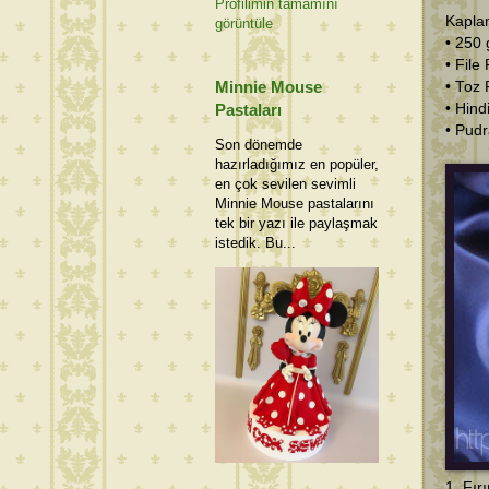
Profilimin tamamını
Kapla
görüntüle
• 250 
• File 
Minnie Mouse
• Toz 
• Hind
Pastaları
• Pudr
Son dönemde
hazırladığımız en popüler,
en çok sevilen sevimli
Minnie Mouse pastalarını
tek bir yazı ile paylaşmak
istedik. Bu...
1. Fır