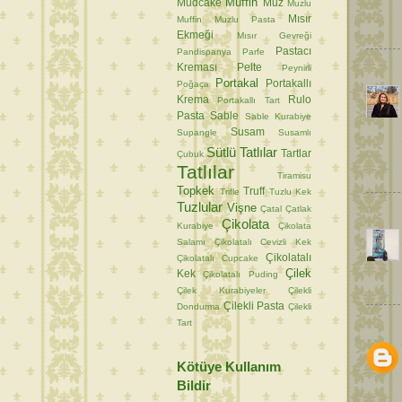
Muffin
Mudcake
Muz
Muzlu
Mısır
Muffin
Muzlu Pasta
Ekmeği
Mısır Gevreği
Pastacı
Pandispanya
Parfe
Kreması
Pelte
Peynirli
Portakal
Portakallı
Poğaça
Krema
Rulo
Portakallı Tart
Pasta
Sable
Sable Kurabiye
Susam
Supangle
Susamlı
Sütlü Tatlılar
Tartlar
Çubuk
Tatlılar
Tiramisu
Topkek
Truff
Trifle
Tuzlu Kek
Tuzlular
Vişne
Çatal
Çatlak
Çikolata
Kurabiye
Çikolata
Salamı
Çikolatalı Cevizli Kek
Çikolatalı
Çikolatalı Cupcake
Çilek
Kek
Çikolatalı Puding
Çilek Kurabiyeler
Çilekli
Çilekli Pasta
Dondurma
Çilekli
Tart
Kötüye Kullanım
Bildir