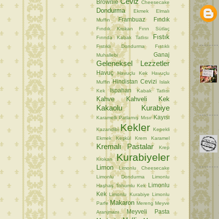
Ceviz
Brownie
Cheesecake
Dondurma
Ekmek
Elmalı
Frambuaz
Fındık
Muffin
Fındık Krokan
Fırın Sütlaç
Fıstık
Fırında Kabak Tatlısı
Fıstıklı Dondurma
Fıstıklı
Ganaj
Muhallebi
Geleneksel Lezzetler
Havuç
Havuçlu Kek
Havuçlu
Hindistan Cevizi
Muffin
Islak
Ispahan
Kek
Kabak Tatlısı
Kahve
Kahveli Kek
Kakaolu Kurabiye
Kayısı
Karamelli Patlamış Mısır
Kekler
Kazandibi
Kepekli
Ekmek
Keşkül
Krem Karamel
Kremalı Pastalar
Krep
Kurabiyeler
Krokan
Limon
Limonlu Cheesecake
Limonlu Dondurma
Limonlu
Limonlu
Haşhaş Tohumlu Kek
Kek
Limonlu Kurabiye
Limonlu
Makaron
Parfe
Mereng
Meyve
Meyveli Pasta
Aranjmanı