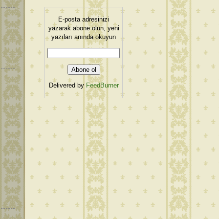
E-posta adresinizi
yazarak abone olun, yeni
yazıları anında okuyun
Delivered by
FeedBurner