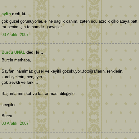
aylin
dedi ki...
çok güzel görünüyorlar, eline sağlık canım. zaten ucu azıcık çikolataya battı
mı benim için tamamdır :)sevgiler,
03 Aralık, 2007
Burcu ÜNAL
dedi ki...
Burçin merhaba,
Sayfan inanılmaz güzel ve keyifli gözüküyor..fotoğrafların, renklerin,
kurabiyelerin, herşeyin
çok zevkli ve farklı..
Başarılarının kat ve kat artması dileğiyle..
sevgiler
Burcu
03 Aralık, 2007