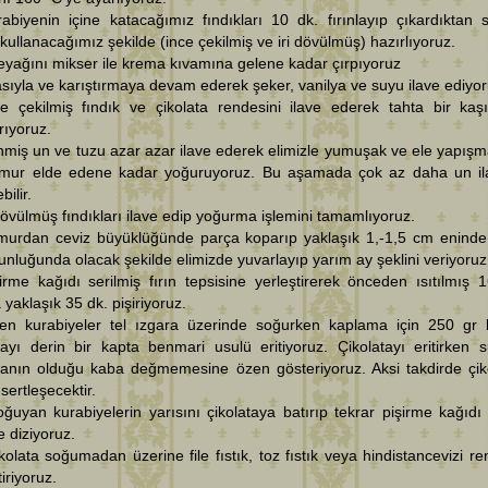
abiyenin içine katacağımız fındıkları 10 dk. fırınlayıp çıkardıktan 
e kullanacağımız şekilde (ince çekilmiş ve iri dövülmüş) hazırlıyoruz.
eyağını mikser ile krema kıvamına gelene kadar çırpıyoruz
asıyla ve karıştırmaya devam ederek şeker, vanilya ve suyu ilave ediyor
e çekilmiş fındık ve çikolata rendesini ilave ederek tahta bir kaşı
ırıyoruz.
nmiş un ve tuzu azar azar ilave ederek elimizle yumuşak ve ele yapış
amur elde edene kadar yoğuruyoruz. Bu aşamada çok az daha un il
bilir.
 dövülmüş fındıkları ilave edip yoğurma işlemini tamamlıyoruz.
murdan ceviz büyüklüğünde parça koparıp yaklaşık 1,-1,5 cm eninde
nluğunda olacak şekilde elimizde yuvarlayıp yarım ay şeklini veriyoruz
irme kağıdı serilmiş fırın tepsisine yerleştirerek önceden ısıtılmış 
a yaklaşık 35 dk. pişiriyoruz.
şen kurabiyeler tel ızgara üzerinde soğurken kaplama için 250 gr b
tayı derin bir kapta benmari usulü eritiyoruz. Çikolatayı eritirken 
atanın olduğu kaba değmemesine özen gösteriyoruz. Aksi takdirde çik
 sertleşecektir.
ğuyan kurabiyelerin yarısını çikolataya batırıp tekrar pişirme kağıdı s
e diziyoruz.
kolata soğumadan üzerine file fıstık, toz fıstık veya hindistancevizi re
tiriyoruz.