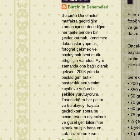
Burçin'in Denemeleri
Yılın 
Burçin'in Denemeleri,
mutfakta geçirdiğim
fotoğr
zaman içinde denediğim
ve gün
her tarife benden bir
da zor
şeyler katmak, kendimce
dokunuşlar yapmak,
Öncek
fotoğraf çekmek ve
bayra
paylaşmak beni mutlu
tarif
ettiği için var oldu. Aynı
çikola
zamanda ona bağlı olarak
gelişen, 2008 yılında
başladığım butik
Gerekl
pastacılık serüvenimi
• 200 
keyifli ve yoğun bir
• 350 
şekilde yürütüyorum.
• 50 g
Tasarladığım her pasta
• 70 g
ve kurabiyeyi hayata
• 60 g
geçirdikten sonra bu
• 75 g
benim eserim diyebilmek
• ½ ça
ve güzel geri bildirimler
• 1 ye
almak bu işin bana en
çok haz veren kısmı.
• 1 pa