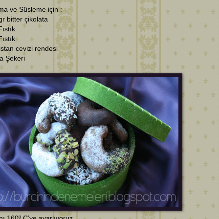
ma ve Süsleme için :
gr bitter çikolata
Fıstık
Fıstık
istan cevizi rendesi
a Şekeri
ını 160º C’ye ayarlıyoruz.