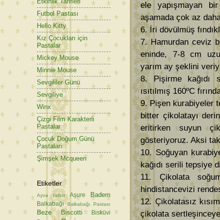
Etkinlik Tarifleri
ele yapışmayan bi
Futbol Pastası
aşamada çok az daha u
Hello Kitty
6. İri dövülmüş fındı
Kız Çocukları için
7. Hamurdan ceviz b
Pastalar
eninde, 7-8 cm uzun
Mickey Mouse
yarım ay şeklini veri
Minnie Mouse
8. Pişirme kağıdı se
Sevgililer Günü
ısıtılmış 160ºC fırınd
Sevgiliye
9. Pişen kurabiyeler 
Winx
bitter çikolatayı der
Çizgi Film Karakterli
Pastalar
eritirken suyun ç
Çocuk Doğum Günü
gösteriyoruz. Aksi tak
Pastaları
10. Soğuyan kurabiyel
Şimşek Mcqueen
kağıdı serili tepsiye d
11. Çikolata soğum
Etiketler
hindistancevizi rendes
Badem
Aşure
Ayva tatlısı
12. Çikolatasız kısım
Balkabağı
Balkabağı Pastası
Beze
Biscotti
çikolata sertleşincey
Bisküvi