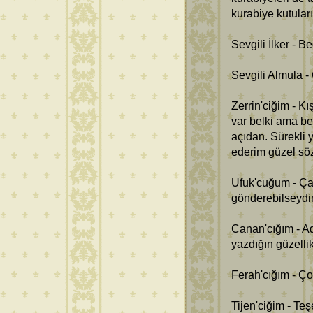
kurabiye kutular
Sevgili İlker - 
Sevgili Almula -
Zerrin'ciğim - K
var belki ama b
açıdan. Sürekli 
ederim güzel sözl
Ufuk'cuğum - Çay
gönderebilseydi
Canan'cığım - A
yazdığın güzelli
Ferah'cığım - Ço
Tijen'ciğim - Te