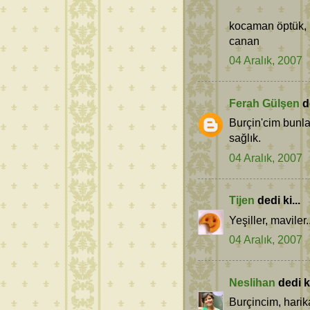
kocaman öptük,
canan
04 Aralık, 2007
Ferah Gülşen
de
Burçin'cim bunla
sağlık.
04 Aralık, 2007
Tijen
dedi ki...
Yeşiller, maviler
04 Aralık, 2007
Neslihan
dedi ki
Burçincim, harika