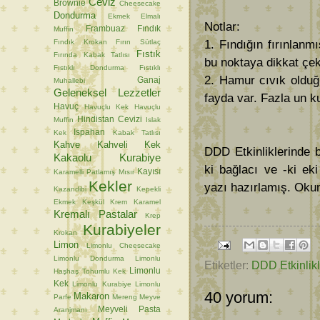
Ceviz
Brownie
Cheesecake
Dondurma
Ekmek
Elmalı
Notlar:
Frambuaz
Fındık
Muffin
Fındık Krokan
Fırın Sütlaç
1. Fındığın fırınlanm
Fıstık
Fırında Kabak Tatlısı
bu noktaya dikkat çe
Fıstıklı Dondurma
Fıstıklı
2. Hamur cıvık olduğ
Ganaj
Muhallebi
Geleneksel Lezzetler
fayda var. Fazla un k
Havuç
Havuçlu Kek
Havuçlu
Hindistan Cevizi
Muffin
Islak
Ispahan
Kek
Kabak Tatlısı
Kahve
Kahveli Kek
DDD Etkinliklerinde 
Kakaolu Kurabiye
ki bağlacı ve -ki eki i
Kayısı
Karamelli Patlamış Mısır
Kekler
yazı hazırlamış. Oku
Kazandibi
Kepekli
Ekmek
Keşkül
Krem Karamel
Kremalı Pastalar
Krep
Kurabiyeler
Krokan
Limon
Limonlu Cheesecake
Limonlu Dondurma
Limonlu
Etiketler:
DDD Etkinlikl
Limonlu
Haşhaş Tohumlu Kek
Kek
Limonlu Kurabiye
Limonlu
40 yorum:
Makaron
Parfe
Mereng
Meyve
Meyveli Pasta
Aranjmanı