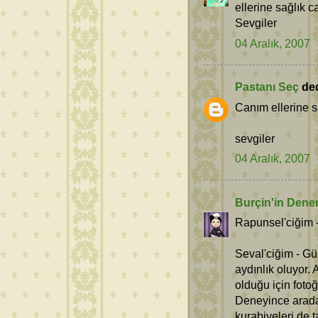
ellerine sağlık 
Sevgiler
04 Aralık, 2007
Pastanı Seç
dedi
Canım ellerine 
sevgiler
04 Aralık, 2007
Burçin'in Dene
Rapunsel'ciğim -
Seval'ciğim - Gün
aydınlık oluyor.
olduğu için foto
Deneyince aradak
kurabiyeleri de 