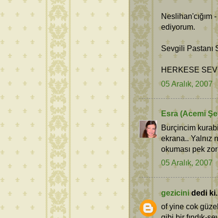
Neslihan'cığım -
ediyorum.
Sevgili Pastanı 
HERKESE SEVG
05 Aralık, 2007
Esra (Acemi Şef
Burçincim kurab
ekrana.. Yalnız 
okuması pek zor 
05 Aralık, 2007
gezicini
dedi ki.
of yine cok güze
gibi bir fındık-se