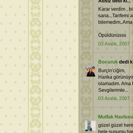
Adsız dedi ki...
Karar verdim , 
sana...Tarifemi 
bilemedim..Ama 
Öpüldünüsss
03 Aralık, 2007
Bocuruk
dedi ki
Burçin'ciğim,
Harika görünüyor
olamadım. Ama he
Sevgilerimle...
03 Aralık, 2007
Mutfak Havlus
güzel güzel hem
hele sunumu har