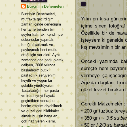
Burçin'in Denemeleri
Burçin'in Denemeleri,
Yılın en kısa günler
mutfakta geçirdiğim
zaman içinde denediğim
içime sinen fotoğraf
her tarife benden bir
Özellikle bir de hav
şeyler katmak, kendimce
dokunuşlar yapmak,
işteysem ki genelde 
fotoğraf çekmek ve
kış mevsiminin bir an
paylaşmak beni mutlu
ettiği için var oldu. Aynı
zamanda ona bağlı olarak
Önceki yazımda bahs
gelişen, 2008 yılında
süreçte hem bayram h
başladığım butik
vermeye çalışacağım
pastacılık serüvenimi
keyifli ve yoğun bir
Ağızda dağılan, fırın
şekilde yürütüyorum.
güzel lezzet bırakan b
Tasarladığım her pasta
ve kurabiyeyi hayata
geçirdikten sonra bu
Gerekli Malzemeler : 
benim eserim diyebilmek
• 200 gr tuzsuz tere
ve güzel geri bildirimler
almak bu işin bana en
• 350 gr /
~ 3,5 su ba
çok haz veren kısmı.
• 50 gr /
2/3 su barda