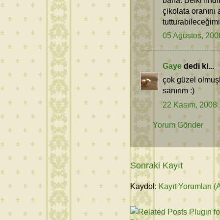
çikolata oranını 
tutturabileceği
05 Ağustos, 200
Gaye
dedi ki...
çok güzel olmuşl
sanırım :)
22 Kasım, 2008
Yorum Gönder
Sonraki Kayıt
Kaydol:
Kayıt Yorumları (