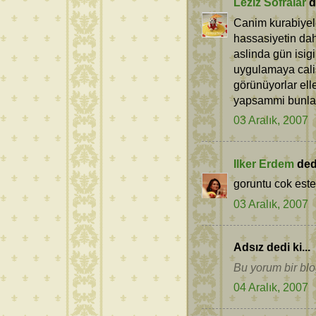
Leziz Sofralar
de
Canim kurabiyele
hassasiyetin da
aslinda gün isig
uygulamaya calis
görünüyorlar ell
yapsammi bunlar
03 Aralık, 2007
Ilker Erdem
dedi
goruntu cok este
03 Aralık, 2007
Adsız dedi ki...
Bu yorum bir blog
04 Aralık, 2007