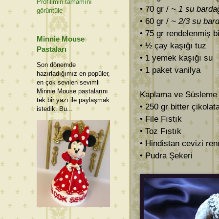
Profilimin tamamını
• 70 gr /
~ 1 su barda
görüntüle
• 60 gr /
~ 2/3 su bar
• 75 gr rendelenmiş bi
Minnie Mouse
• ½ çay kaşığı tuz
Pastaları
• 1 yemek kaşığı su
Son dönemde
• 1 paket vanilya
hazırladığımız en popüler,
en çok sevilen sevimli
Minnie Mouse pastalarını
Kaplama ve Süsleme i
tek bir yazı ile paylaşmak
• 250 gr bitter çikolat
istedik. Bu...
• File Fıstık
• Toz Fıstık
• Hindistan cevizi ren
• Pudra Şekeri