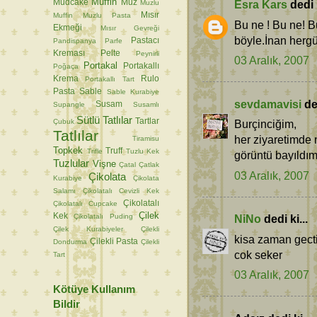
Muffin
Mudcake
Muz
Esra Kars
dedi k
Muzlu
Mısır
Muffin
Muzlu Pasta
Bu ne ! Bu ne! B
Ekmeği
Mısır Gevreği
böyle.İnan hergü
Pastacı
Pandispanya
Parfe
Kreması
Pelte
Peynirli
03 Aralık, 2007
Portakal
Portakallı
Poğaça
Krema
Rulo
Portakallı Tart
Pasta
Sable
Sable Kurabiye
sevdamavisi
ded
Susam
Supangle
Susamlı
Sütlü Tatlılar
Tartlar
Çubuk
Burçinciğim,
Tatlılar
her ziyaretimde n
Tiramisu
Topkek
Truff
Trifle
Tuzlu Kek
görüntü bayıldım
Tuzlular
Vişne
Çatal
Çatlak
03 Aralık, 2007
Çikolata
Kurabiye
Çikolata
Salamı
Çikolatalı Cevizli Kek
Çikolatalı
Çikolatalı Cupcake
Çilek
Kek
Çikolatalı Puding
NiNo
dedi ki...
Çilek Kurabiyeler
Çilekli
kisa zaman gecti e
Çilekli Pasta
Dondurma
Çilekli
cok seker
Tart
03 Aralık, 2007
Kötüye Kullanım
Bildir