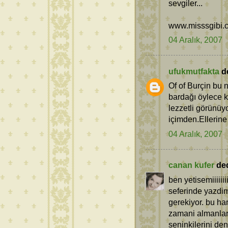
sevgiler...
www.misssgibi.
04 Aralık, 2007
ufukmutfakta
de
Of of Burçin bu 
bardağı öylece 
lezzetli görünüy
içimden.Ellerine 
04 Aralık, 2007
canan kufer
dedi
ben yetisemiiiiiii
seferinde yazdi
gerekiyor. bu har
zamani almanlar 
seninkilerini den