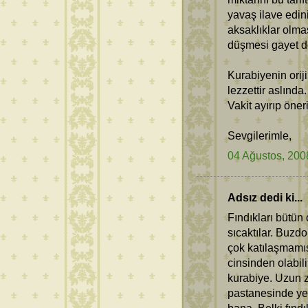
yavaş ilave edin
aksaklıklar olma
düşmesi gayet do
Kurabiyenin oriji
lezzettir aslında
Vakit ayırıp öner
Sevgilerimle,
04 Ağustos, 200
Adsız dedi ki...
Fındıkları bütü
sıcaktılar. Buzd
çok katılaşmamış
cinsinden olabili
kurabiye. Uzun z
pastanesinde yed
bana. Belki fınd