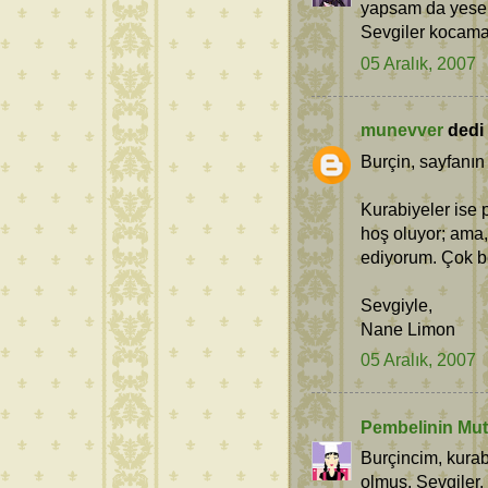
yapsam da yese
Sevgiler kocama
05 Aralık, 2007
munevver
dedi k
Burçin, sayfanın
Kurabiyeler ise 
hoş oluyor; ama,
ediyorum. Çok b
Sevgiyle,
Nane Limon
05 Aralık, 2007
Pembelinin Mut
Burçincim, kura
olmuş. Sevgiler.