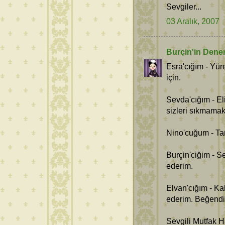
Sevgiler...
03 Aralık, 2007
Burçin'in Dene
Esra'cığım - Yür
için.
Sevda'cığım - E
sizleri sıkmamak
Nino'cuğum - Tari
Burçin'ciğim - S
ederim.
Elvan'cığım - Ka
ederim. Beğendi
Sevgili Mutfak H