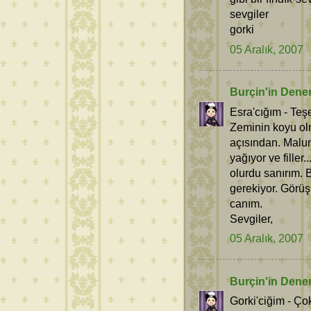
sevgiler
gorki
05 Aralık, 2007
Burçin'in Dene
Esra'cığım - Teş
Zeminin koyu olm
açısından. Malum 
yağıyor ve filler
olurdu sanırım. 
gerekiyor. Görüş
canım.
Sevgiler,
05 Aralık, 2007
Burçin'in Dene
Gorki'ciğim - Ço