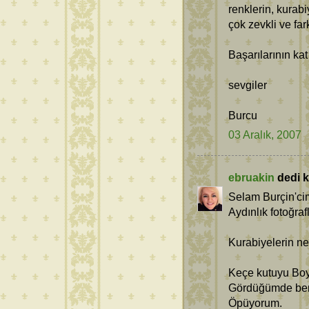
renklerin, kurabi
çok zevkli ve fark
Başarılarının kat
sevgiler
Burcu
03 Aralık, 2007
ebruakin
dedi ki
Selam Burçin'ci
Aydınlık fotoğraf
Kurabiyelerin nef
Keçe kutuyu Boy
Gördüğümde beni
Öpüyorum.