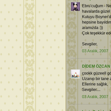
Ebru'cuğum - Ne 
havalarda güzel 
Kutuyu Boyner'de
hepsine bayıldım
aramızda :))
Çok teşekkür ed
Sevgiler,
03 Aralık, 2007
DİDEM ÖZCAN
çookk güzeell gö
Uzanıp bir tane a
Ellerine sağlık,
Sevgiler....
03 Aralık, 2007