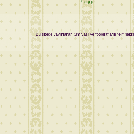
Bu sitede yayınlanan tüm yazı ve fotoğrafların telif hakkı