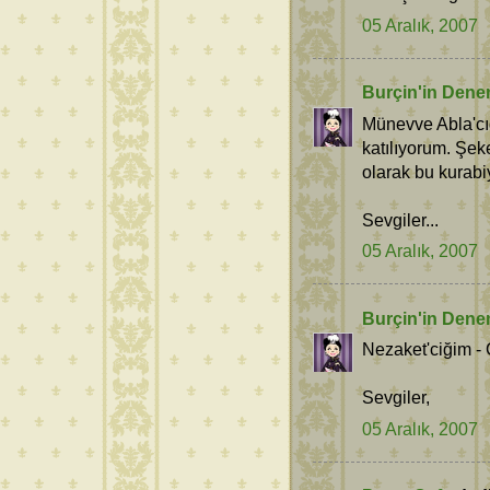
05 Aralık, 2007
Burçin'in Dene
Münevve Abla'cı
katılıyorum. Şek
olarak bu kurab
Sevgiler...
05 Aralık, 2007
Burçin'in Dene
Nezaket'ciğim -
Sevgiler,
05 Aralık, 2007