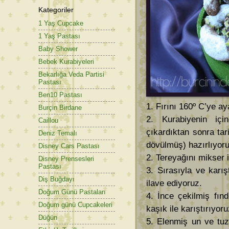
Kategoriler
1 Yaş Cupcake
1 Yaş Pastası
Baby Shower
Bebek Kurabiyeleri
Bekarlığa Veda Partisi
Pastası
Ben10 Pastası
1. Fırını 160º C’ye ay
Burçin Birdane
2. Kurabiyenin için
Caillou
çıkardıktan sonra tar
Deniz Temalı
dövülmüş) hazırlıyoru
Disney Cars Pastası
2. Tereyağını mikser 
Disney Prensesleri
Pastası
3. Sırasıyla ve karı
Diş Buğdayı
ilave ediyoruz.
Doğum Günü Pastaları
4. İnce çekilmiş fınd
Doğum günü Cupcakeleri
kaşık ile karıştırıyoru
Düğün
5. Elenmiş un ve tuz