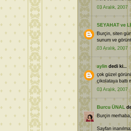
03 Aralık, 2007
SEYAHAT ve L
Burçin, siten gü
sunum ve görüntül
03 Aralık, 2007
aylin
dedi ki...
çok güzel görünü
çikolataya battı 
03 Aralık, 2007
Burcu ÜNAL
de
Burçin merhaba,
Sayfan inanılmaz 