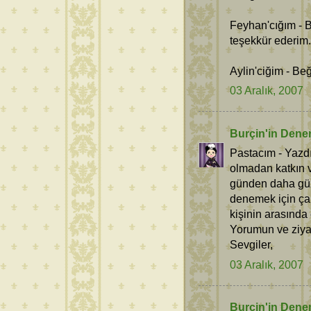
Feyhan'cığım - 
teşekkür ederim.
Aylin'ciğim - Be
03 Aralık, 2007
Burçin'in Dene
Pastacım - Yazdı
olmadan katkın v
günden daha güz
denemek için çab
kişinin arasında
Yorumun ve ziya
Sevgiler,
03 Aralık, 2007
Burçin'in Dene