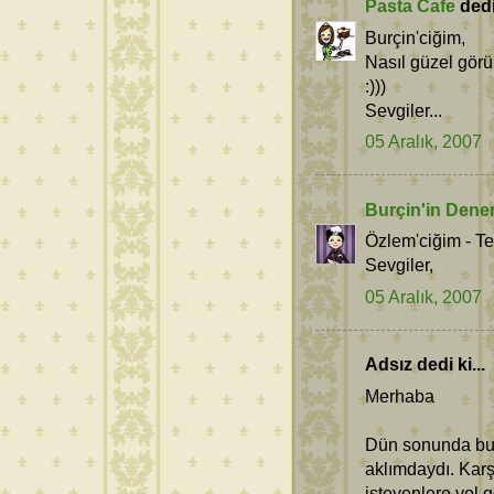
Pasta Cafe
dedi 
Burçin'ciğim,
Nasıl güzel gör
:)))
Sevgiler...
05 Aralık, 2007
Burçin'in Dene
Özlem'ciğim - T
Sevgiler,
05 Aralık, 2007
Adsız dedi ki...
Merhaba
Dün sonunda bu 
aklımdaydı. Karş
isteyenlere yol 