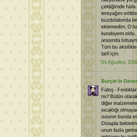
çektiğimde hala 
tereyağını eritti
buzdolabında bek
eklemedim. O hal
kurabiyem oldu. 
arasında tutsaym
Tüm bu aksilikle
tarif için.
04 Ağustos, 200
Burçin'in Dene
Fatoş - Fındıkla
mı? Bütün olara
diğer malzemeler
sıcaklığı olmay
ısısının bunda et
Dolapta bekletm
unun fazla gelm
miktarını bu tari