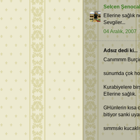
Selcen Şenoca
Ellerine sağlık n
Sevgiler...
04 Aralık, 2007
Adsız dedi ki...
Canımmm Burçi
sunumda çok hoş
Kurabiyelere bir
Ellerine sağlık.
GHünlerin kısa 
bitiyor sanki uya
sımmsıkı kucakl