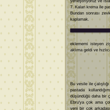
yerleştiriyoruz ve ısl
7. Kalan krema ile pa
Bundan sonrası zevk 
kaplamak.
eklememi isteyen zi
aklıma geldi ve hızlıc
Bu vesile ile çalıştığ
pastada kullandığı
düşündüğü daha bir ç
Ebru'ya çok ama ço
yeni bir çok arkadaş