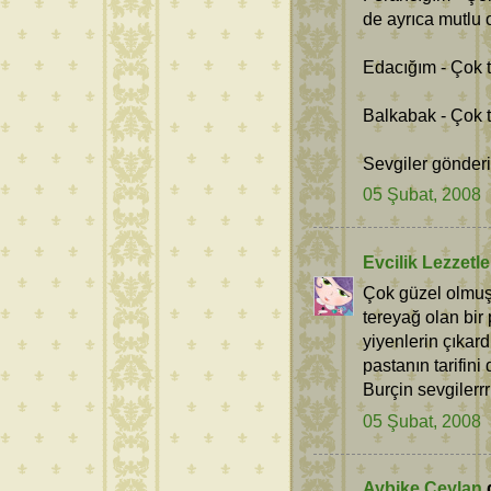
de ayrıca mutlu 
Edacığım - Çok 
Balkabak - Çok 
Sevgiler gönderi
05 Şubat, 2008
Evcilik Lezzetle
Çok güzel olmuş 
tereyağ olan bir
yiyenlerin çıkard
pastanın tarifini
Burçin sevgilerrr 
05 Şubat, 2008
Aybike Ceylan
d