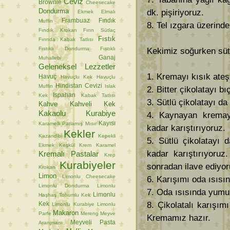
Ceviz
Brownie
Cheesecake
Dondurma
dk. pişiriyoruz.
Ekmek
Elmalı
Frambuaz
Fındık
Muffin
8. Tel ızgara üzerind
Fındık Krokan
Fırın Sütlaç
Fıstık
Fırında Kabak Tatlısı
Fıstıklı Dondurma
Fıstıklı
Kekimiz soğurken sütl
Ganaj
Muhallebi
Geleneksel Lezzetler
1. Kremayı kısık ateş
Havuç
Havuçlu Kek
Havuçlu
Hindistan Cevizi
Muffin
Islak
2. Bitter çikolatayı bı
Ispahan
Kek
Kabak Tatlısı
3. Sütlü çikolatayı da
Kahve
Kahveli Kek
Kakaolu Kurabiye
4. Kaynayan kremayı
Kayısı
Karamelli Patlamış Mısır
kadar karıştırıyoruz.
Kekler
Kazandibi
Kepekli
5. Sütlü çikolatayı 
Ekmek
Keşkül
Krem Karamel
kadar karıştırıyoruz
Kremalı Pastalar
Krep
Kurabiyeler
sonradan ilave ediyor
Krokan
Limon
Limonlu Cheesecake
6. Karışımı oda ısıs
Limonlu Dondurma
Limonlu
7. Oda ısısında yumuş
Limonlu
Haşhaş Tohumlu Kek
8. Çikolatalı karışım
Kek
Limonlu Kurabiye
Limonlu
Makaron
Parfe
Mereng
Meyve
Kremamız hazır.
Meyveli Pasta
Aranjmanı