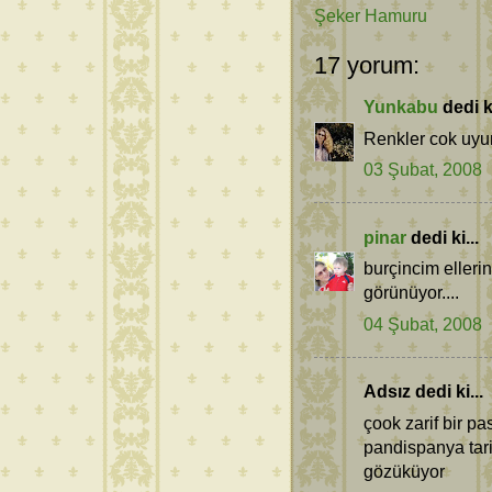
Şeker Hamuru
17 yorum:
Yunkabu
dedi ki
Renkler cok uyum
03 Şubat, 2008
pinar
dedi ki...
burçincim elleri
görünüyor....
04 Şubat, 2008
Adsız dedi ki...
çook zarif bir pa
pandispanya tari
gözüküyor