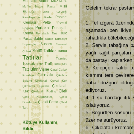
Muffin
Mudcake
Muz
Muzlu
Mısır
Muffin
Muzlu Pasta
Gelelim tekrar pastam
Ekmeği
Mısır Gevreği
Pastacı
Pandispanya
Parfe
1. Tel ızgara üzerind
Kreması
Pelte
Peynirli
Portakal
Portakallı
Poğaça
aşamada ben ikiye 
Krema
Rulo
Portakallı Tart
rahatlıkla bölebileceğ
Pasta
Sable
Sable Kurabiye
Susam
Supangle
Susamlı
2. Servis tabağına p
Sütlü Tatlılar
Tartlar
Çubuk
yağlı kağıt parçaları
Tatlılar
Tiramisu
da pastayı kaplarken 
Topkek
Truff
Trifle
Tuzlu Kek
3. Kelepçeli kalıbı t
Tuzlular
Vişne
Çatal
Çatlak
Çikolata
kısmını ters çevirere
Kurabiye
Çikolata
Salamı
Çikolatalı Cevizli Kek
daha düzgün olduğu
Çikolatalı
Çikolatalı Cupcake
ediyoruz.
Çilek
Kek
Çikolatalı Puding
4. 1 su bardağı ılık 
Çilek Kurabiyeler
Çilekli
Çilekli Pasta
Dondurma
Çilekli
ıslatıyoruz.
Tart
5. Böğürtlen sosunu i
üzerine sürüyoruz.
Kötüye Kullanım
6. Çikolatalı kremam
Bildir