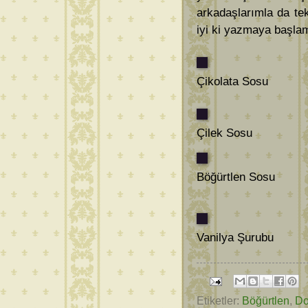
arkadaşlarımla da tek
iyi ki yazmaya başla
Çikolata Sosu
Çilek Sosu
Böğürtlen Sosu
Vanilya Şurubu
Etiketler:
Böğürtlen
,
Do