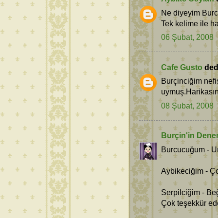
Ne diyeyim Burci
Tek kelime ile ha
06 Şubat, 2008
Cafe Gusto
dedi
Burçinciğim nefi
uymuş.Harikasın.
08 Şubat, 2008
Burçin'in Dene
Burcucuğum - Um
Aybikeciğim - Ço
Serpilciğim - B
Çok teşekkür ed