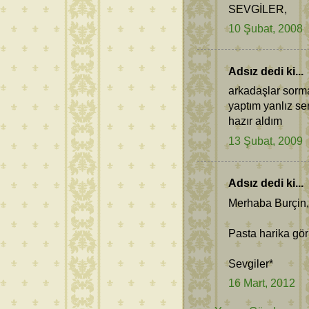
SEVGİLER,
10 Şubat, 2008
Adsız dedi ki...
arkadaşlar sorm
yaptım yanlız s
hazır aldım
13 Şubat, 2009
Adsız dedi ki...
Merhaba Burçin,
Pasta harika gör
Sevgiler*
16 Mart, 2012