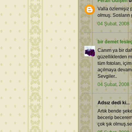
Ferah Gülşen
de
Valla özlemişiz p
olmuş. Sosları
04 Şubat, 2008
bir demet fesle
Canım ya bir dah
güzelliklerden m
tüm fotoları, içi
açılmaya devam 
Sevgiler..
04 Şubat, 2008
Adsız dedi ki...
Artık bende şek
becerip becerem
çok şık olmuş.se