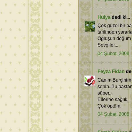
Hülya
dedi ki...
Çok güzel bir p
tarifinden yarar
Oğluşun doğum g
Sevgiler...
04 Şubat, 2008
Feyza Fidan
ded
Canım Burçinim e
senin..Bu pastan
süper...
Ellerine sağlık,
Çok öptüm..
04 Şubat, 2008