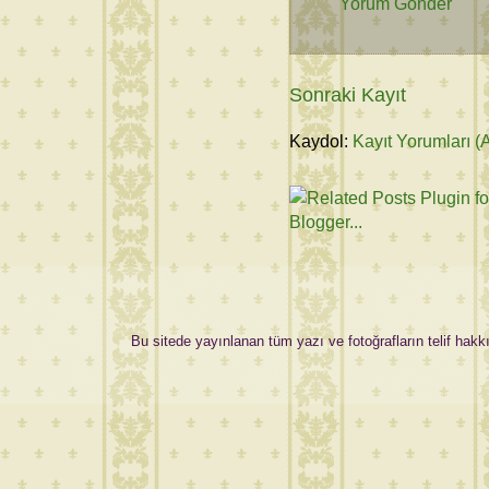
Yorum Gönder
Sonraki Kayıt
Kaydol:
Kayıt Yorumları (
Bu sitede yayınlanan tüm yazı ve fotoğrafların telif hakkı