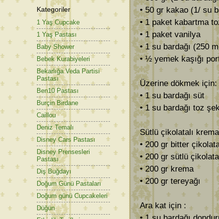
Kategoriler
• 50 gr kakao (1/ su 
• 1 paket kabartma t
1 Yaş Cupcake
• 1 paket vanilya
1 Yaş Pastası
• 1 su bardağı (250 m
Baby Shower
• ½ yemek kaşığı por
Bebek Kurabiyeleri
Bekarlığa Veda Partisi
Pastası
Üzerine dökmek için:
Ben10 Pastası
• 1 su bardağı süt
Burçin Birdane
• 1 su bardağı toz şe
Caillou
Deniz Temalı
Sütlü çikolatalı krema 
Disney Cars Pastası
• 200 gr bitter çikolat
Disney Prensesleri
• 200 gr sütlü çikolata
Pastası
• 200 gr krema
Diş Buğdayı
• 200 gr tereyağı
Doğum Günü Pastaları
Doğum günü Cupcakeleri
Ara kat için :
Düğün
• 1 su bardağı dondu