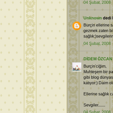
04 Şubat, 2008
Unknown
dedi k
Burçin ellerine 
gezmek zaten bir
sağlık:)sevgilerim
04 Şubat, 2008
DİDEM ÖZCAN
Burçin'ciğim,
Muhteşem bir pas
gibi blog dünyas
katıyor:) Daim ol
Ellerine sağlık 
Sevgiler.......
04 Şubat, 2008