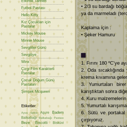
Etkinlik Tarifleri
• 2/3 su bardağı böğü
Futbol Pastası
ya da marmeladı (terc
Hello Kitty
Kız Çocukları için
Pastalar
Kaplama için :
Mickey Mouse
• Şeker Hamuru
Minnie Mouse
Sevgililer Günü
Sevgiliye
Winx
1. Fırını 180 ºC’ye ay
Çizgi Film Karakterli
2. Oda sıcaklığında 
Pastalar
krema kıvamına gelen
Çocuk Doğum Günü
3. Yumurtaları bire
Pastaları
karıştıktan sonra diğe
Şimşek Mcqueen
4. Kuru malzemelerin 
5. Yumurtalı karışıma
Etiketler
6. Sütü ve portakal
Badem
Aşure
Ayva tatlısı
Balkabağı
Balkabağı Pastası
çırpıyoruz.
Beze
Biscotti
Bisküvi
7. Tabanına yağlı kağ