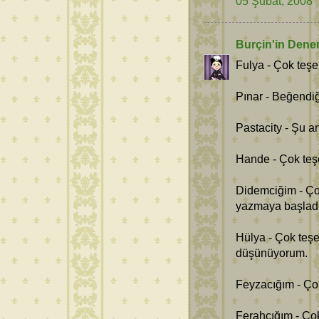
05 Şubat, 2008
Burçin'in Dene
Fulya - Çok teşe
Pınar - Beğendiğ
Pastacity - Şu 
Hande - Çok teş
Didemciğim - Çok
yazmaya başladı
Hülya - Çok teş
düşünüyorum.
Feyzacığım - Çok
Ferahcığım - Çok