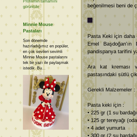
Profilimin tamamını
beğenilmesi beni de ç
görüntüle
Minnie Mouse
Pastaları
Pasta Keki için daha
Son dönemde
Emel Başdoğan’ın D
hazırladığımız en popüler,
pandispanya tarifini 
en çok sevilen sevimli
Minnie Mouse pastalarını
tek bir yazı ile paylaşmak
Ara kat kreması 
istedik. Bu...
pastasındaki sütlü çik
Gerekli Malzemeler :
Pasta keki için :
• 225 gr (1 su bardağı
• 125 gr tereyağı (od
• 4 adet yumurta
• 300 gr (2 su bardağı