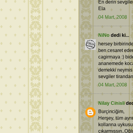
En derin sevgile
Ela
04 Mart, 2008
NiNo
dedi ki...
hersey birbirin
ben cesaret ede
cagirmaya :) bid
ananemede koca 
demekki neymis a
sevgiler tiranda
04 Mart, 2008
Nilay Cinisli
dedi
Burçinciğim,
Herşey, tüm ayrın
kollarına uykusu
çıkarmışsın..Oğ