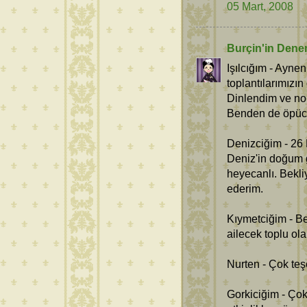
05 Mart, 2008
Burçin'in Dene
Işılcığım - Aynen
toplantılarımızı
Dinlendim ve no
Benden de öpücü
Denizciğim - 26
Deniz'in doğum 
heyecanlı. Bekli
ederim.
Kıymetciğim - B
ailecek toplu ol
Nurten - Çok te
Gorkiciğim - Ço