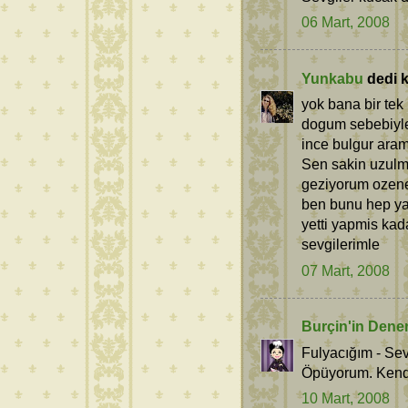
06 Mart, 2008
Yunkabu
dedi ki
yok bana bir tek 
dogum sebebiyle 
ince bulgur ara
Sen sakin uzulme
geziyorum ozenec
ben bunu hep ya
yetti yapmis kada
sevgilerimle
07 Mart, 2008
Burçin'in Dene
Fulyacığım - Se
Öpüyorum. Kendi
10 Mart, 2008