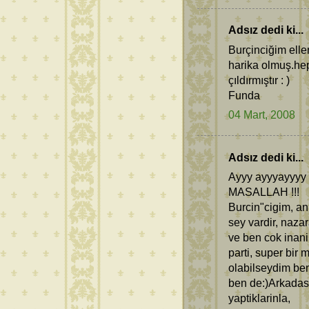
Adsız dedi ki...
Burçinciğim elle
harika olmuş.hep
çıldırmıştır : )
Funda
04 Mart, 2008
Adsız dedi ki...
Ayyy ayyyayyyy 
MASALLAH !!!
Burcin"cigim, an
sey vardir, naz
ve ben cok inanir
parti, super bir
olabilseydim ben 
ben de:)Arkadas
yaptiklarinla,