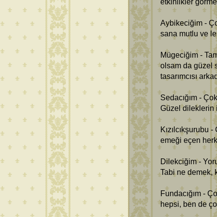
etkinlikler görme
Aybikeciğim - Ç
sana mutlu ve lez
Mügeciğim - Tam
olsam da güzel s
tasarımcısı arka
Sedacığım - Çok
Güzel dileklerin 
Kızılcıkşurubu -
emeği eçen herk
Dilekciğim - Yor
Tabi ne demek, 
Fundacığım - Çok
hepsi, ben de ço