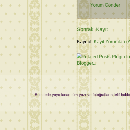
Yorum Gönder
Sonraki Kayıt
Kaydol:
Kayıt Yorumları (
Bu sitede yayınlanan tüm yazı ve fotoğrafların telif hakkı