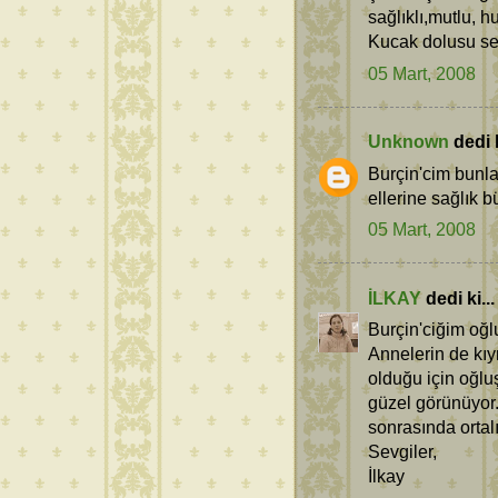
sağlıklı,mutlu, h
Kucak dolusu se
05 Mart, 2008
Unknown
dedi k
Burçin'cim bunla
ellerine sağlık b
05 Mart, 2008
İLKAY
dedi ki...
Burçin'ciğim oğlu
Annelerin de kıym
olduğu için oğluş
güzel görünüyor.
sonrasında ortal
Sevgiler,
İlkay