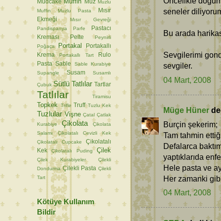
Oncelikle dogumg
Muffin
Mudcake
Muz
Muzlu
seneler diliyoru
Mısır
Muffin
Muzlu Pasta
Ekmeği
Mısır Gevreği
Pastacı
Pandispanya
Parfe
Bu arada harikas
Kreması
Pelte
Peynirli
Portakal
Portakallı
Poğaça
Sevgilerimi gond
Krema
Rulo
Portakallı Tart
Pasta
Sable
Sable Kurabiye
sevgiler.
Susam
Supangle
Susamlı
04 Mart, 2008
Sütlü Tatlılar
Tartlar
Çubuk
Tatlılar
Tiramisu
Topkek
Truff
Trifle
Tuzlu Kek
Müge Hüner
ded
Tuzlular
Vişne
Çatal
Çatlak
Çikolata
Burçin şekerim;
Kurabiye
Çikolata
Salamı
Çikolatalı Cevizli Kek
Tam tahmin etti
Çikolatalı
Çikolatalı Cupcake
Defalarca baktım
Çilek
Kek
Çikolatalı Puding
yaptıklarıda enfe
Çilek Kurabiyeler
Çilekli
Hele pasta ve ay
Çilekli Pasta
Dondurma
Çilekli
Her zamanki gibi
Tart
04 Mart, 2008
Kötüye Kullanım
Bildir