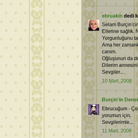
ebruakin
dedi ki
Selam Burçin'ci
Ellerine sağlık.
Yorgunluğunu ta
Ama her zamanki 
canım.
Oğluşunun da do
Dilerim annesinin
Sevgiler...
10 Mart, 2008
Burçin'in Dene
Ebrucuğum - Çok
yorumun için.
Sevgilerimle...
11 Mart, 2008