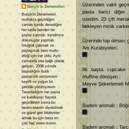
Üzerinden vakit ge
Burçin'in Denemeleri
pasta harici diğer 
Burçin'in Denemeleri,
istedim. 23 çift mer
mutfakta geçirdiğim
zaman içinde denediğim
bekleyen minik varken 
her tarife benden bir
şeyler katmak, kendimce
dokunuşlar yapmak,
Üzerinde top olması g
fotoğraf çekmek ve
Anı Kurabiyeleri,
paylaşmak beni mutlu
ettiği için var oldu. Aynı
zamanda ona bağlı olarak
gelişen, 2008 yılında
İlk başta cupcake 
başladığım butik
muffine dönüşen ;
pastacılık serüvenimi
keyifli ve yoğun bir
Meyve Şekerlemeli Mu
şekilde yürütüyorum.
Tasarladığım her pasta
ve kurabiyeyi hayata
geçirdikten sonra bu
Badem aromalı ; Böğü
benim eserim diyebilmek
ve güzel geri bildirimler
almak bu işin bana en
çok haz veren kısmı.
Badem aromalı ; Tarçı