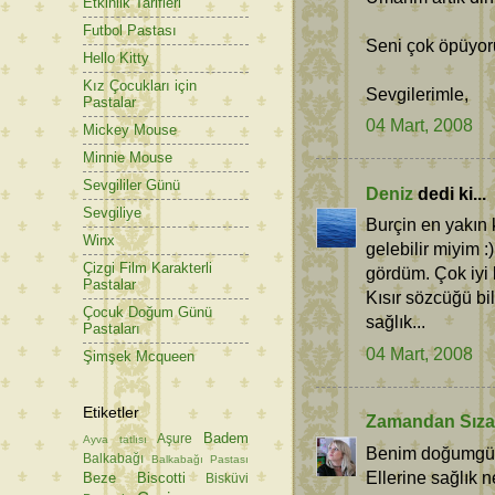
Etkinlik Tarifleri
Futbol Pastası
Seni çok öpüyo
Hello Kitty
Kız Çocukları için
Sevgilerimle,
Pastalar
04 Mart, 2008
Mickey Mouse
Minnie Mouse
Sevgililer Günü
Deniz
dedi ki...
Sevgiliye
Burçin en yakın
Winx
gelebilir miyim :)
Çizgi Film Karakterli
gördüm. Çok iyi 
Pastalar
Kısır sözcüğü bi
Çocuk Doğum Günü
sağlık...
Pastaları
04 Mart, 2008
Şimşek Mcqueen
Etiketler
Zamandan Sız
Badem
Aşure
Ayva tatlısı
Benim doğumgün
Balkabağı
Balkabağı Pastası
Ellerine sağlık ne
Beze
Biscotti
Bisküvi