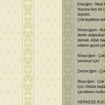
Elacığım - Mavi
Nazara ben de ç
diyelim.
Çok teşekkür ed
Ninocuğum - Biz
derler doğduklar
demek. Allah he
ederim güzel yo
Nilaycığım - Çok
yorumun için.
Zerrinciğim - Ço
İlkaycığım - Çok
için. Ortalık to
çocukların mutl
HERKESE KUCA