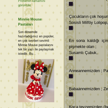
Profilimin tamamını
görüntüle
Çocukların çok hoşun
Minnie Mouse
Sosisli Milföy Lolipop
Pastaları
Son dönemde
hazırladığımız en popüler,
En sona kaldığı içi
en çok sevilen sevimli
Minnie Mouse pastalarını
pişmekte olan ;
tek bir yazı ile paylaşmak
Susamlı Çubuk,
istedik. Bu...
Anneannemizden ; Pat
Babaannemizden ; Zey
Koca teyzemizden (be