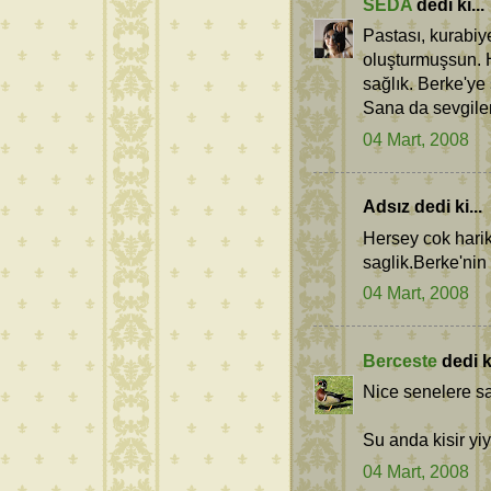
SEDA
dedi ki...
Pastası, kurabiy
oluşturmuşsun. H
sağlık. Berke'ye 
Sana da sevgiler
04 Mart, 2008
Adsız dedi ki...
Hersey cok hari
saglik.Berke'nin
04 Mart, 2008
Berceste
dedi ki
Nice senelere sag
Su anda kisir yi
04 Mart, 2008