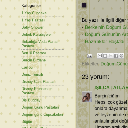
Kategoriler
1 Yaş Cupcake
Bu yazı ile ilgili diğer
1 Yaş Pastası
-
Berke'nin Doğum Gü
Baby Shower
-
Doğum Gününün Ar
Bebek Kurabiyeleri
-
Hazırlıklar Başladı
Bekarlığa Veda Partisi
Pastası
Ben10 Pastası
Burçin Birdane
Etiketler:
Doğum Günü
Caillou
Deniz Temalı
23 yorum:
Disney Cars Pastası
IŞILCA TATLA
Disney Prensesleri
Pastası
Burçin'ciğim,
Diş Buğdayı
Hepsi çok güzel 
Doğum Günü Pastaları
onlara dayanmak
ve teyzenin de e
Doğum günü Cupcakeleri
anlatılır gibi deği
Düğün
Umarım artık din