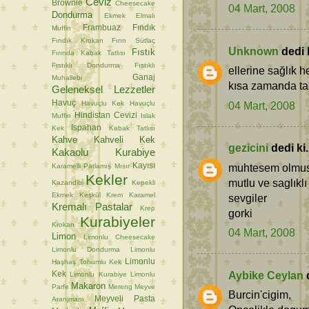
Ceviz
Brownie
Cheesecake
04 Mart, 2008
Dondurma
Ekmek
Elmalı
Frambuaz
Fındık
Muffin
Fındık Krokan
Fırın Sütlaç
Unknown
dedi k
Fıstık
Fırında Kabak Tatlısı
Fıstıklı Dondurma
Fıstıklı
ellerine sağlık 
Ganaj
Muhallebi
kısa zamanda tar
Geleneksel Lezzetler
Havuç
04 Mart, 2008
Havuçlu Kek
Havuçlu
Hindistan Cevizi
Muffin
Islak
Ispahan
Kek
Kabak Tatlısı
Kahve
Kahveli Kek
gezicini
dedi ki.
Kakaolu Kurabiye
Kayısı
muhtesem olmus h
Karamelli Patlamış Mısır
Kekler
mutlu ve saglıklı 
Kazandibi
Kepekli
Ekmek
Keşkül
Krem Karamel
sevgiler
Kremalı Pastalar
Krep
gorki
Kurabiyeler
Krokan
04 Mart, 2008
Limon
Limonlu Cheesecake
Limonlu Dondurma
Limonlu
Limonlu
Haşhaş Tohumlu Kek
Aybike Ceylan
d
Kek
Limonlu Kurabiye
Limonlu
Makaron
Parfe
Mereng
Meyve
Burcin'cigim,
Meyveli Pasta
Aranjmanı