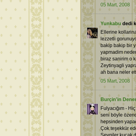
05 Mart, 2008
Yunkabu
dedi ki
Ellerine kollari
lezzetli gorunuyo
bakip bakip bir 
yapmadim nedens
biraz sanirim o 
Zeytinyagli yapr
ah bana neler ett
05 Mart, 2008
Burçin'in Dene
Fulyacığım - Hiç
seni böyle özend
hepsinden yapac
Çok teşekkür ed
Sevgiler kucak 