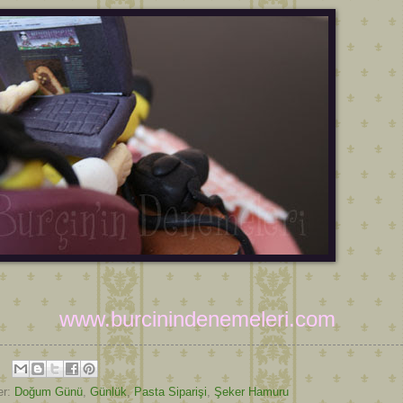
www.burcinindenemeleri.com
er:
Doğum Günü
,
Günlük
,
Pasta Siparişi
,
Şeker Hamuru