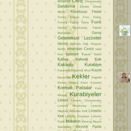
Ceviz
Brownie
Cheesecake
Dondurma
Ekmek
Elmalı
Frambuaz
Fındık
Muffin
Fındık Krokan
Fırın Sütlaç
Fıstık
Fırında Kabak Tatlısı
Fıstıklı Dondurma
Fıstıklı
Ganaj
Muhallebi
Geleneksel Lezzetler
Havuç
Havuçlu Kek
Havuçlu
Hindistan Cevizi
Muffin
Islak
Ispahan
Kek
Kabak Tatlısı
Kahve
Kahveli Kek
Kakaolu Kurabiye
Kayısı
Karamelli Patlamış Mısır
Kekler
Kazandibi
Kepekli
Ekmek
Keşkül
Krem Karamel
Kremalı Pastalar
Krep
Kurabiyeler
Krokan
Limon
Limonlu Cheesecake
Limonlu Dondurma
Limonlu
Limonlu
Haşhaş Tohumlu Kek
Kek
Limonlu Kurabiye
Limonlu
Makaron
Parfe
Mereng
Meyve
Meyveli Pasta
Aranjmanı