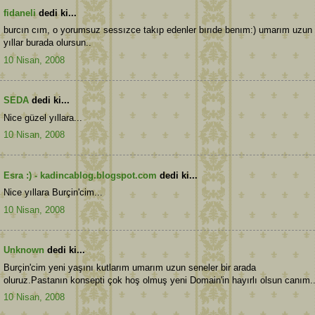
fidaneli
dedi ki...
burcın cım, o yorumsuz sessızce takıp edenler bırıde benım:) umarım uzun
yıllar burada olursun..
10 Nisan, 2008
SEDA
dedi ki...
Nice güzel yıllara...
10 Nisan, 2008
Esra :) - kadincablog.blogspot.com
dedi ki...
Nice yıllara Burçin'cim...
10 Nisan, 2008
Unknown
dedi ki...
Burçin'cim yeni yaşını kutlarım umarım uzun seneler bir arada
oluruz.Pastanın konsepti çok hoş olmuş yeni Domain'in hayırlı olsun canım..
10 Nisan, 2008