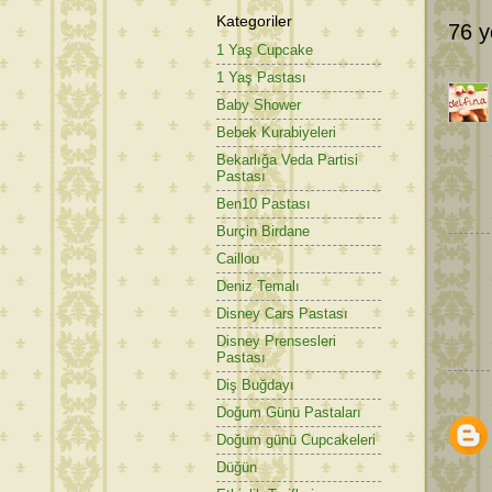
Kategoriler
76 y
1 Yaş Cupcake
1 Yaş Pastası
Baby Shower
Bebek Kurabiyeleri
Bekarlığa Veda Partisi
Pastası
Ben10 Pastası
Burçin Birdane
Caillou
Deniz Temalı
Disney Cars Pastası
Disney Prensesleri
Pastası
Diş Buğdayı
Doğum Günü Pastaları
Doğum günü Cupcakeleri
Düğün