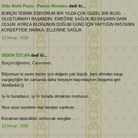
Dido Butik Pasta - Pembe Merdane
dedi ki...
BURÇİN TEBRİK EDİYORUM BİR YILDA ÇOK GÜZEL BİR BLOG
OLUŞTURMAYI BAŞARDIN. EMEĞİNE SAĞLIK BU BAŞARIN DAİM
OLSUN. AYRICA BLOGUNUN DOĞUM GÜNÜ İÇİN YAPTIĞIN PASTANIN
KONSEPTİDE HARİKA. ELLERİNE SAĞLIK
10 Nisan, 2008
DİDEM ÖZCAN
dedi ki...
Burçin'ciğimmm, Canımmm,
Biliyorsun ki senin benim için değerin çok büyük, beni elimden tutup,
vazgeçtiğim bir zamanda daha herşeyin başındayken bloguma geri
döndürdün:))
İyi ki buradasın, iyi ki burada olmaktan mutlusun....
Nice uzun senelere hep beraber canikom....
Kocaman öpücükler, sımsıcak sevgiler....
10 Nisan, 2008