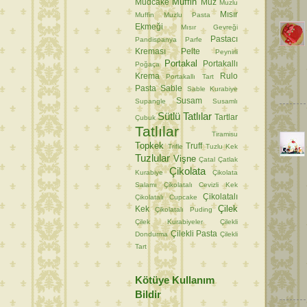
Muffin
Mudcake
Muz
Muzlu
Mısır
Muffin
Muzlu Pasta
Ekmeği
Mısır Gevreği
Pastacı
Pandispanya
Parfe
Kreması
Pelte
Peynirli
Portakal
Portakallı
Poğaça
Krema
Rulo
Portakallı Tart
Pasta
Sable
Sable Kurabiye
Susam
Supangle
Susamlı
Sütlü Tatlılar
Tartlar
Çubuk
Tatlılar
Tiramisu
Topkek
Truff
Trifle
Tuzlu Kek
Tuzlular
Vişne
Çatal
Çatlak
Çikolata
Kurabiye
Çikolata
Salamı
Çikolatalı Cevizli Kek
Çikolatalı
Çikolatalı Cupcake
Çilek
Kek
Çikolatalı Puding
Çilek Kurabiyeler
Çilekli
Çilekli Pasta
Dondurma
Çilekli
Tart
Kötüye Kullanım
Bildir