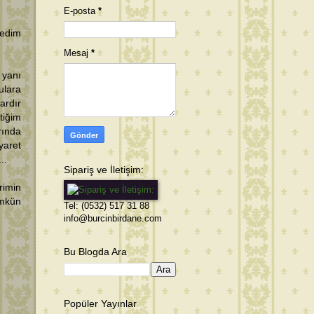
E-posta
*
medim
Mesaj
*
 yanı
ulara
ardır
tiğim
rında
yaret
..
Sipariş ve İletişim:
rimin
mkün
Tel: (0532) 517 31 88
info@burcinbirdane.com
Bu Blogda Ara
Popüler Yayınlar