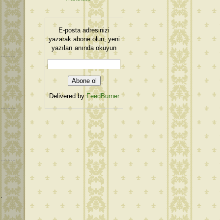
E-posta adresinizi
yazarak abone olun, yeni
yazıları anında okuyun
Delivered by
FeedBurner
.