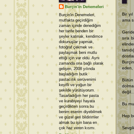
Burçin'in Denemeleri
Bir y
Burçin'in Denemeleri,
mutfakta geçirdiğim
ama sı
zaman içinde denediğim
her tarife benden bir
Geride
şeyler katmak, kendimce
sıra 
dokunuşlar yapmak,
elind
fotoğraf çekmek ve
tanıd
paylaşmak beni mutlu
dostl
ettiği için var oldu. Aynı
Burçin
zamanda ona bağlı olarak
eden, 
gelişen, 2008 yılında
başladığım butik
pastacılık serüvenimi
Bütün
keyifli ve yoğun bir
dolma
şekilde yürütüyorum.
değil..
Tasarladığım her pasta
ve kurabiyeyi hayata
Bu mut
geçirdikten sonra bu
benim eserim diyebilmek
Hep bu
ve güzel geri bildirimler
almak bu işin bana en
çok haz veren kısmı.
Sevgil