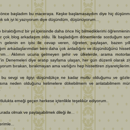
ıl önce başladım bu maceraya. Keşke başlamasaydım diye hiç düşün
k sık iyi ki yazıyorum diye düşündüm, düşünüyorum...
 bıraktığımız bir yıl içerisinde daha önce hiç bilmediklerimi öğrenmenin
bir çok blog arkadaşım oldu. İlk başladığım dönemlerde sorduğum sor
en gelenin en iyisi ile cevap veren, öğreten, paylaşan, bazen yıll
ığım arkadaşlarımdan beni daha çok anladığını ve düşündüğünü hisset
arım... Aklımın ucuna gelmeyen şehir ve ülkelerde, arama motorla
’in Denemeleri diye aratıp sayfama ulaşan, her gün düzenli olarak zi
yorum bırakan, bırakmayan ama varlığını hep hissettiren ziyaretçilerim.
 bu sevgi ve ilgiyi düşündükçe ne kadar mutlu olduğumu ve gözle
sına neden olduğunu kelimelere dökebilmem ve anlatabilmem mü
.
lulukta emeği geçen herkese içtenlikle teşekkür ediyorum..
rada olmak ve paylaşabilmek dileği ile...
erimle...