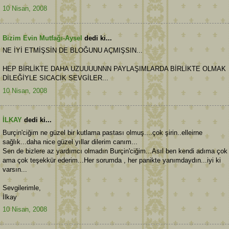
10 Nisan, 2008
Bizim Evin Mutfağı-Aysel
dedi ki...
NE İYİ ETMİŞSİN DE BLOĞUNU AÇMIŞSIN...
HEP BİRLİKTE DAHA UZUUUUNNN PAYLAŞIMLARDA BİRLİKTE OLMAK
DİLEĞİYLE SICACIK SEVGİLER...
10 Nisan, 2008
İLKAY
dedi ki...
Burçin'ciğim ne güzel bir kutlama pastası olmuş....çok şirin..elleirne
sağlık...daha nice güzel yıllar dilerim canım...
Sen de bizlere az yardımcı olmadın Burçin'ciğim...Asıl ben kendi adıma çok
ama çok teşekkür ederim...Her sorumda , her panikte yanımdaydın...iyi ki
varsın...
Sevgilerimle,
İlkay
10 Nisan, 2008