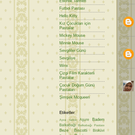
Etkinlik Tarifleri
Futbol Pastası
Hello Kitty
Kız Çocukları için
Pastalar
Mickey Mouse
Minnie Mouse
Sevgililer Günü
Sevgiliye
Winx
Çizgi Film Karakterli
Pastalar
Çocuk Doğum Günü
Pastaları
Şimşek Mcqueen
Etiketler
Badem
Aşure
Ayva tatlısı
Balkabağı
Balkabağı Pastası
Beze
Biscotti
Bisküvi