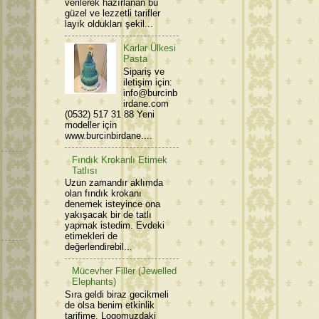
verilerek hazırlanan bu
güzel ve lezzetli tarifler
layık oldukları şekil...
Karlar Ülkesi
Pasta
Sipariş ve
iletişim için:
info@burcinb
irdane.com
(0532) 517 31 88 Yeni
modeller için
www.burcinbirdane....
Fındık Krokanlı Etimek
Tatlısı
Uzun zamandır aklımda
olan fındık krokanı
denemek isteyince ona
yakışacak bir de tatlı
yapmak istedim. Evdeki
etimekleri de
değerlendirebil...
Mücevher Filler (Jewelled
Elephants)
Sıra geldi biraz gecikmeli
de olsa benim etkinlik
tarifime. Logomuzdaki