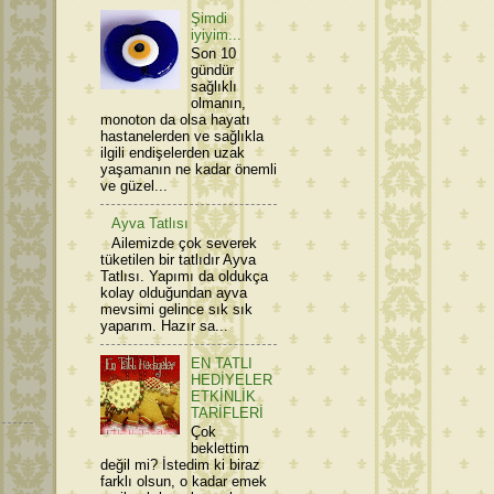
Şimdi
iyiyim...
Son 10
gündür
sağlıklı
olmanın,
monoton da olsa hayatı
hastanelerden ve sağlıkla
ilgili endişelerden uzak
yaşamanın ne kadar önemli
ve güzel...
Ayva Tatlısı
Ailemizde çok severek
tüketilen bir tatlıdır Ayva
Tatlısı. Yapımı da oldukça
kolay olduğundan ayva
mevsimi gelince sık sık
yaparım. Hazır sa...
EN TATLI
HEDİYELER
ETKİNLİK
TARİFLERİ
Çok
beklettim
değil mi? İstedim ki biraz
farklı olsun, o kadar emek