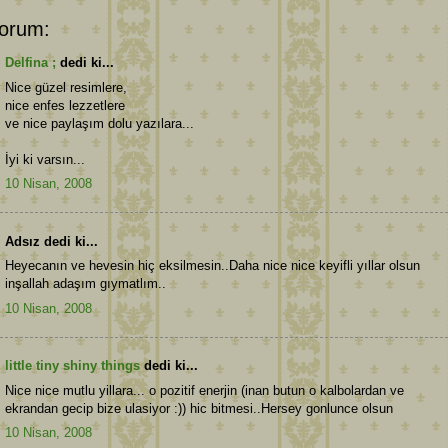
orum:
Delfina ;
dedi ki...
Nice güzel resimlere,
nice enfes lezzetlere
ve nice paylaşım dolu yazılara...
İyi ki varsın...
10 Nisan, 2008
Adsız dedi ki...
Heyecanın ve hevesin hiç eksilmesin..Daha nice nice keyifli yıllar olsun
inşallah adaşım gıymatlım..
10 Nisan, 2008
little tiny shiny things
dedi ki...
Nice nice mutlu yillara... o pozitif enerjin (inan butun o kalbolardan ve
ekrandan gecip bize ulasiyor :)) hic bitmesi..Hersey gonlunce olsun
10 Nisan, 2008