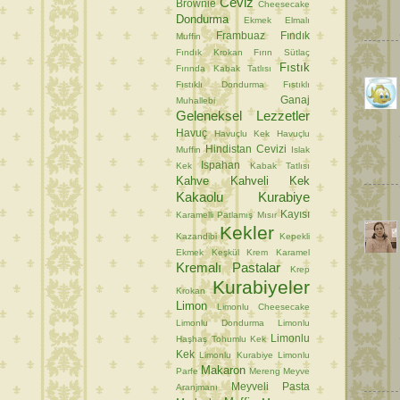
Ceviz
Brownie
Cheesecake
Dondurma
Ekmek
Elmalı
Frambuaz
Fındık
Muffin
Fındık Krokan
Fırın Sütlaç
Fıstık
Fırında Kabak Tatlısı
Fıstıklı Dondurma
Fıstıklı
Ganaj
Muhallebi
Geleneksel Lezzetler
Havuç
Havuçlu Kek
Havuçlu
Hindistan Cevizi
Muffin
Islak
Ispahan
Kek
Kabak Tatlısı
Kahve
Kahveli Kek
Kakaolu Kurabiye
Kayısı
Karamelli Patlamış Mısır
Kekler
Kazandibi
Kepekli
Ekmek
Keşkül
Krem Karamel
Kremalı Pastalar
Krep
Kurabiyeler
Krokan
Limon
Limonlu Cheesecake
Limonlu Dondurma
Limonlu
Limonlu
Haşhaş Tohumlu Kek
Kek
Limonlu Kurabiye
Limonlu
Makaron
Parfe
Mereng
Meyve
Meyveli Pasta
Aranjmanı