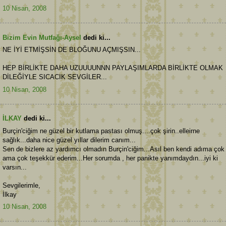
10 Nisan, 2008
Bizim Evin Mutfağı-Aysel
dedi ki...
NE İYİ ETMİŞSİN DE BLOĞUNU AÇMIŞSIN...
HEP BİRLİKTE DAHA UZUUUUNNN PAYLAŞIMLARDA BİRLİKTE OLMAK
DİLEĞİYLE SICACIK SEVGİLER...
10 Nisan, 2008
İLKAY
dedi ki...
Burçin'ciğim ne güzel bir kutlama pastası olmuş....çok şirin..elleirne
sağlık...daha nice güzel yıllar dilerim canım...
Sen de bizlere az yardımcı olmadın Burçin'ciğim...Asıl ben kendi adıma çok
ama çok teşekkür ederim...Her sorumda , her panikte yanımdaydın...iyi ki
varsın...
Sevgilerimle,
İlkay
10 Nisan, 2008