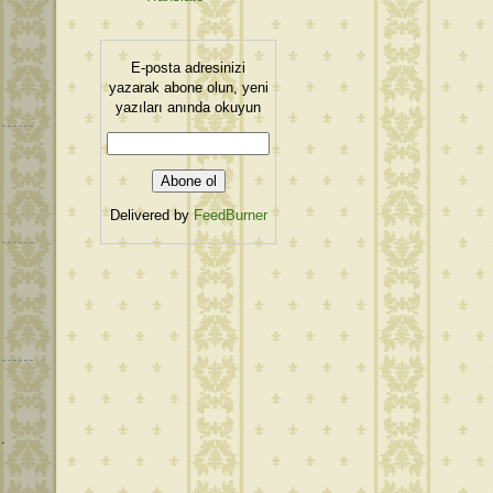
E-posta adresinizi
yazarak abone olun, yeni
yazıları anında okuyun
Delivered by
FeedBurner
.