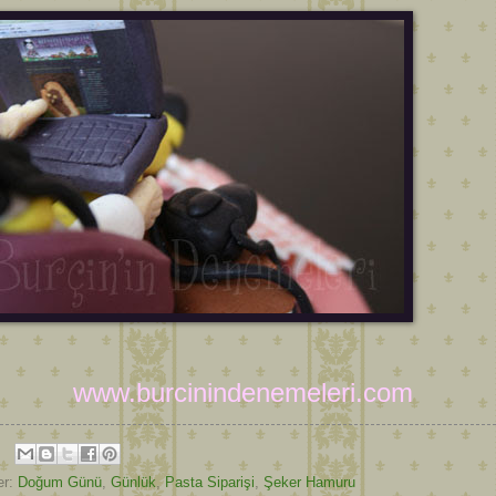
www.burcinindenemeleri.com
er:
Doğum Günü
,
Günlük
,
Pasta Siparişi
,
Şeker Hamuru