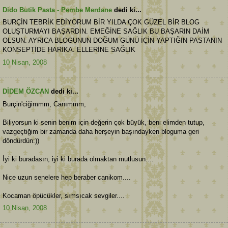
Dido Butik Pasta - Pembe Merdane
dedi ki...
BURÇİN TEBRİK EDİYORUM BİR YILDA ÇOK GÜZEL BİR BLOG
OLUŞTURMAYI BAŞARDIN. EMEĞİNE SAĞLIK BU BAŞARIN DAİM
OLSUN. AYRICA BLOGUNUN DOĞUM GÜNÜ İÇİN YAPTIĞIN PASTANIN
KONSEPTİDE HARİKA. ELLERİNE SAĞLIK
10 Nisan, 2008
DİDEM ÖZCAN
dedi ki...
Burçin'ciğimmm, Canımmm,
Biliyorsun ki senin benim için değerin çok büyük, beni elimden tutup,
vazgeçtiğim bir zamanda daha herşeyin başındayken bloguma geri
döndürdün:))
İyi ki buradasın, iyi ki burada olmaktan mutlusun....
Nice uzun senelere hep beraber canikom....
Kocaman öpücükler, sımsıcak sevgiler....
10 Nisan, 2008