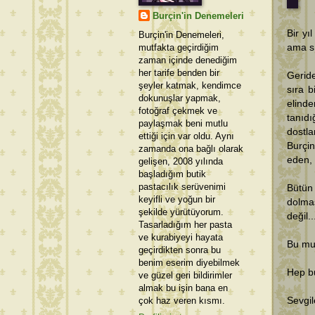
Burçin'in Denemeleri
Bir y
Burçin'in Denemeleri,
mutfakta geçirdiğim
ama sı
zaman içinde denediğim
her tarife benden bir
Geride
şeyler katmak, kendimce
sıra 
dokunuşlar yapmak,
elind
fotoğraf çekmek ve
tanıd
paylaşmak beni mutlu
dostl
ettiği için var oldu. Aynı
Burçin
zamanda ona bağlı olarak
eden, 
gelişen, 2008 yılında
başladığım butik
pastacılık serüvenimi
Bütün
keyifli ve yoğun bir
dolma
şekilde yürütüyorum.
değil..
Tasarladığım her pasta
ve kurabiyeyi hayata
Bu mut
geçirdikten sonra bu
benim eserim diyebilmek
Hep bu
ve güzel geri bildirimler
almak bu işin bana en
çok haz veren kısmı.
Sevgil