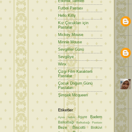
Etkinlik Tarifleri
Futbol Pastası
Hello Kitty
Kız Çocukları için
Pastalar
Mickey Mouse
Minnie Mouse
Sevgililer Günü
Sevgiliye
Winx
Çizgi Film Karakterli
Pastalar
Çocuk Doğum Günü
Pastaları
Şimşek Mcqueen
Etiketler
Badem
Aşure
Ayva tatlısı
Balkabağı
Balkabağı Pastası
Beze
Biscotti
Bisküvi