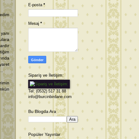
E-posta
*
medim
Mesaj
*
 yanı
ulara
ardır
tiğim
rında
yaret
..
Sipariş ve İletişim:
rimin
mkün
Tel: (0532) 517 31 88
info@burcinbirdane.com
Bu Blogda Ara
Popüler Yayınlar