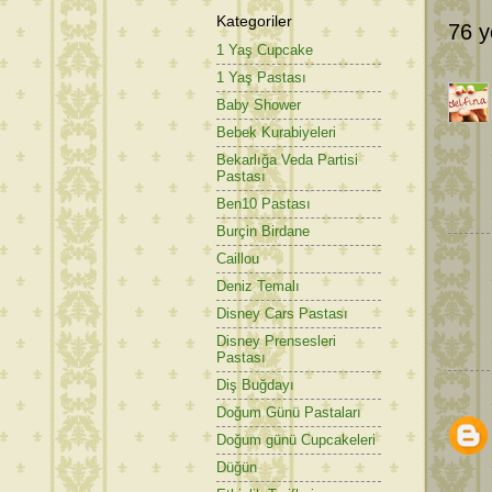
Kategoriler
76 y
1 Yaş Cupcake
1 Yaş Pastası
Baby Shower
Bebek Kurabiyeleri
Bekarlığa Veda Partisi
Pastası
Ben10 Pastası
Burçin Birdane
Caillou
Deniz Temalı
Disney Cars Pastası
Disney Prensesleri
Pastası
Diş Buğdayı
Doğum Günü Pastaları
Doğum günü Cupcakeleri
Düğün