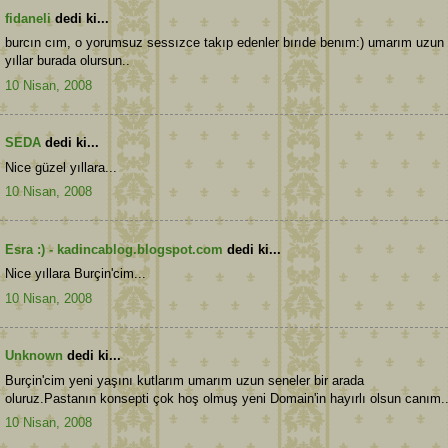
fidaneli
dedi ki...
burcın cım, o yorumsuz sessızce takıp edenler bırıde benım:) umarım uzun
yıllar burada olursun..
10 Nisan, 2008
SEDA
dedi ki...
Nice güzel yıllara...
10 Nisan, 2008
Esra :) - kadincablog.blogspot.com
dedi ki...
Nice yıllara Burçin'cim...
10 Nisan, 2008
Unknown
dedi ki...
Burçin'cim yeni yaşını kutlarım umarım uzun seneler bir arada
oluruz.Pastanın konsepti çok hoş olmuş yeni Domain'in hayırlı olsun canım..
10 Nisan, 2008