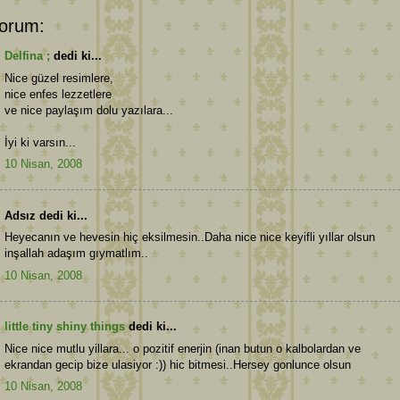
orum:
Delfina ;
dedi ki...
Nice güzel resimlere,
nice enfes lezzetlere
ve nice paylaşım dolu yazılara...
İyi ki varsın...
10 Nisan, 2008
Adsız dedi ki...
Heyecanın ve hevesin hiç eksilmesin..Daha nice nice keyifli yıllar olsun
inşallah adaşım gıymatlım..
10 Nisan, 2008
little tiny shiny things
dedi ki...
Nice nice mutlu yillara... o pozitif enerjin (inan butun o kalbolardan ve
ekrandan gecip bize ulasiyor :)) hic bitmesi..Hersey gonlunce olsun
10 Nisan, 2008