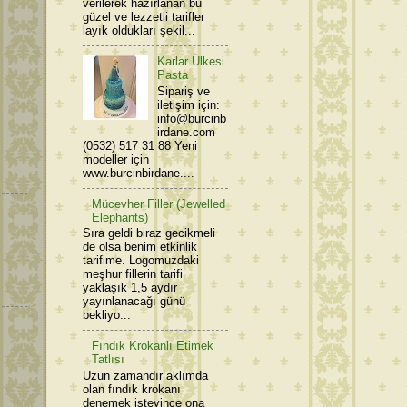
verilerek hazırlanan bu
güzel ve lezzetli tarifler
layık oldukları şekil...
Karlar Ülkesi
Pasta
Sipariş ve
iletişim için:
info@burcinb
irdane.com
(0532) 517 31 88 Yeni
modeller için
www.burcinbirdane....
Mücevher Filler (Jewelled
Elephants)
Sıra geldi biraz gecikmeli
de olsa benim etkinlik
tarifime. Logomuzdaki
meşhur fillerin tarifi
yaklaşık 1,5 aydır
yayınlanacağı günü
bekliyo...
Fındık Krokanlı Etimek
Tatlısı
Uzun zamandır aklımda
olan fındık krokanı
denemek isteyince ona