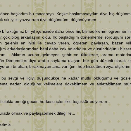
ıl önce başladım bu maceraya. Keşke başlamasaydım diye hiç düşün
k sık iyi ki yazıyorum diye düşündüm, düşünüyorum...
 bıraktığımız bir yıl içerisinde daha önce hiç bilmediklerimi öğrenmenin
bir çok blog arkadaşım oldu. İlk başladığım dönemlerde sorduğum sor
en gelenin en iyisi ile cevap veren, öğreten, paylaşan, bazen yıll
ığım arkadaşlarımdan beni daha çok anladığını ve düşündüğünü hisset
arım... Aklımın ucuna gelmeyen şehir ve ülkelerde, arama motorla
’in Denemeleri diye aratıp sayfama ulaşan, her gün düzenli olarak zi
yorum bırakan, bırakmayan ama varlığını hep hissettiren ziyaretçilerim.
 bu sevgi ve ilgiyi düşündükçe ne kadar mutlu olduğumu ve gözle
sına neden olduğunu kelimelere dökebilmem ve anlatabilmem mü
.
lulukta emeği geçen herkese içtenlikle teşekkür ediyorum..
rada olmak ve paylaşabilmek dileği ile...
erimle...