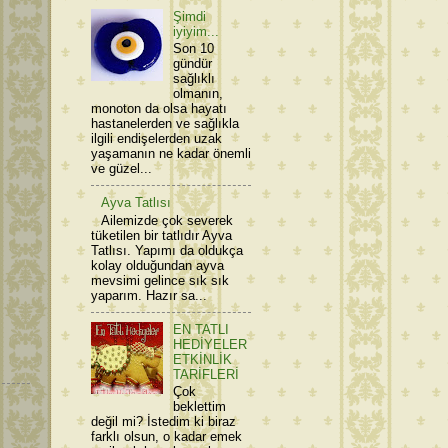
Şimdi
iyiyim...
Son 10
gündür
sağlıklı
olmanın,
monoton da olsa hayatı
hastanelerden ve sağlıkla
ilgili endişelerden uzak
yaşamanın ne kadar önemli
ve güzel...
Ayva Tatlısı
Ailemizde çok severek
tüketilen bir tatlıdır Ayva
Tatlısı. Yapımı da oldukça
kolay olduğundan ayva
mevsimi gelince sık sık
yaparım. Hazır sa...
EN TATLI
HEDİYELER
ETKİNLİK
TARİFLERİ
Çok
beklettim
değil mi? İstedim ki biraz
farklı olsun, o kadar emek