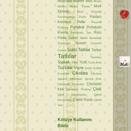
Muffin
Mudcake
Muz
Muzlu
Mısır
Muffin
Muzlu Pasta
Ekmeği
Mısır Gevreği
Pastacı
Pandispanya
Parfe
Kreması
Pelte
Peynirli
Portakal
Portakallı
Poğaça
Krema
Rulo
Portakallı Tart
Pasta
Sable
Sable Kurabiye
Susam
Supangle
Susamlı
Sütlü Tatlılar
Tartlar
Çubuk
Tatlılar
Tiramisu
Topkek
Truff
Trifle
Tuzlu Kek
Tuzlular
Vişne
Çatal
Çatlak
Çikolata
Kurabiye
Çikolata
Salamı
Çikolatalı Cevizli Kek
Çikolatalı
Çikolatalı Cupcake
Çilek
Kek
Çikolatalı Puding
Çilek Kurabiyeler
Çilekli
Çilekli Pasta
Dondurma
Çilekli
Tart
Kötüye Kullanım
Bildir