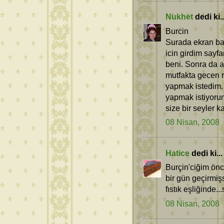
Nukhet
dedi ki..
Burcin
Surada ekran ba
icin girdim sayfa
beni. Sonra da a
mutfakta gecen 
yapmak istedim. 
yapmak istiyorum
size bir seyler 
08 Nisan, 2008
Hatice
dedi ki...
Burçin'ciğim önce
bir gün geçirmişs
fıstık eşliğinde...
08 Nisan, 2008