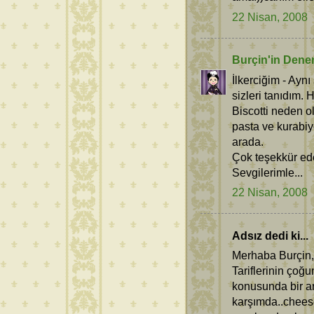
22 Nisan, 2008
Burçin'in Dene
İlkerciğim - Aynı
sizleri tanıdım. 
Biscotti neden o
pasta ve kurabiy
arada.
Çok teşekkür ed
Sevgilerimle...
22 Nisan, 2008
Adsız dedi ki...
Merhaba Burçin,
Tariflerinin çoğ
konusunda bir a
karşımda..chees