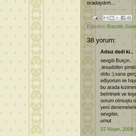
oradaydım...
Etiketler:
Biscotti
,
Günl
38 yorum:
Adsız dedi ki...
sevgili Burçin,
.tesadüfen şimdi
oldu :).sana gerç
ediyorum ve hayı
bu arada kızımı
belirtmek ve teş
sorum olmuştu o
yeni denemelerin
sevgiler,
umut
07 Nisan, 2008