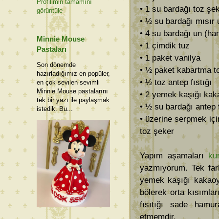
Profilimin tamamını
• 1 su bardağı toz şe
görüntüle
• ½ su bardağı mısır 
• 4 su bardağı un (ham
Minnie Mouse
• 1 çimdik tuz
Pastaları
• 1 paket vanilya
Son dönemde
• ½ paket kabartma t
hazırladığımız en popüler,
• ½ toz antep fıstığı
en çok sevilen sevimli
Minnie Mouse pastalarını
• 2 yemek kaşığı kak
tek bir yazı ile paylaşmak
• ½ su bardağı antep fı
istedik. Bu...
• üzerine serpmek iç
toz şeker
Yapım aşamaları
ku
yazmıyorum. Tek far
yemek kaşığı kakaoy
bölerek orta kısıml
fısıtığı sade hamur
etmemdir.