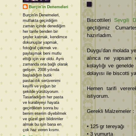
Burçin'in Denemeleri
Burçin'in Denemeleri,
Biscottileri
Sevgili 
mutfakta geçirdiğim
zaman içinde denediğim
geçtiğimiz Cumart
her tarife benden bir
hazırladım.
şeyler katmak, kendimce
dokunuşlar yapmak,
fotoğraf çekmek ve
Duygu’dan molada yem
paylaşmak beni mutlu
alınca ne yapsam 
ettiği için var oldu. Aynı
zamanda ona bağlı olarak
kolaylığı ve genelde 
gelişen, 2008 yılında
dolayısı ile biscotti
başladığım butik
pastacılık serüvenimi
keyifli ve yoğun bir
Hemen tarifi verere
şekilde yürütüyorum.
istiyorum.
Tasarladığım her pasta
ve kurabiyeyi hayata
geçirdikten sonra bu
Gerekli Malzemeler : (
benim eserim diyebilmek
ve güzel geri bildirimler
almak bu işin bana en
• 125 gr tereyağı
çok haz veren kısmı.
• 3 yumurta