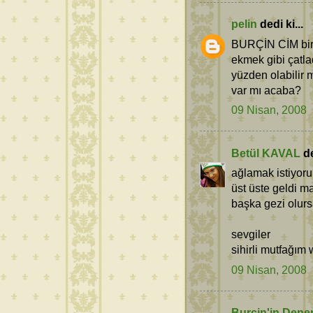
pelin
dedi ki...
BURÇİN CİM bir s
ekmek gibi çatla
yüzden olabilir m
var mı acaba?
09 Nisan, 2008
Betül KAVAL
de
ağlamak istiyoru
üst üste geldi m
başka gezi olursa
sevgiler
sihirli mutfağı
09 Nisan, 2008
Burçin'in Dene