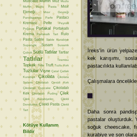
Muffin
Mudcake
Muz
Muzlu
Mısır
Muffin
Muzlu Pasta
Ekmeği
Mısır Gevreği
Pastacı
Pandispanya
Parfe
Kreması
Pelte
Peynirli
Portakal
Portakallı
Poğaça
Krema
Rulo
Portakallı Tart
Pasta
Sable
Sable Kurabiye
Susam
Supangle
Susamlı
İreks’in ürün yelpaz
Sütlü Tatlılar
Tartlar
Çubuk
Tatlılar
kek karışımı, sosla
Tiramisu
Topkek
pastacılıkta kullanıla
Truff
Trifle
Tuzlu Kek
Tuzlular
Vişne
Çatal
Çatlak
Çikolata
Kurabiye
Çikolata
Çalışmalara öncelikle
Salamı
Çikolatalı Cevizli Kek
Çikolatalı
Çikolatalı Cupcake
Çilek
Kek
Çikolatalı Puding
Çilek Kurabiyeler
Çilekli
Çilekli Pasta
Dondurma
Çilekli
Tart
Daha sonra pandisp
pastalar oluşturduk. 
Kötüye Kullanım
soğuk cheescake, fır
Bildir
kurabiye ve son olarak