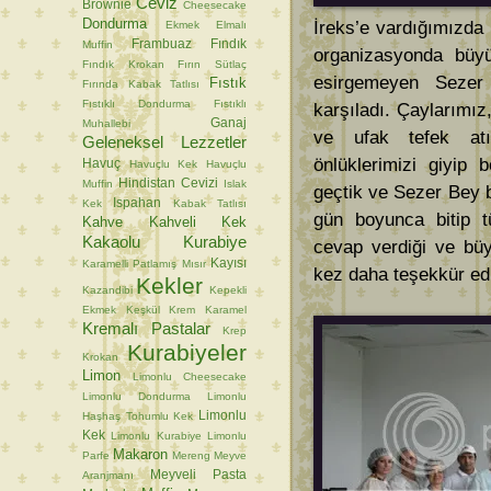
Ceviz
Brownie
Cheesecake
Dondurma
İreks’e vardığımızda
Ekmek
Elmalı
Frambuaz
Fındık
Muffin
organizasyonda büy
Fındık Krokan
Fırın Sütlaç
esirgemeyen Seze
Fıstık
Fırında Kabak Tatlısı
Fıstıklı Dondurma
Fıstıklı
karşıladı. Çaylarımız
Ganaj
Muhallebi
ve ufak tefek atı
Geleneksel Lezzetler
önlüklerimizi giyip 
Havuç
Havuçlu Kek
Havuçlu
Hindistan Cevizi
Muffin
Islak
geçtik ve Sezer Bey b
Ispahan
Kek
Kabak Tatlısı
gün boyunca bitip t
Kahve
Kahveli Kek
Kakaolu Kurabiye
cevap verdiği ve büy
Kayısı
Karamelli Patlamış Mısır
kez daha teşekkür ed
Kekler
Kazandibi
Kepekli
Ekmek
Keşkül
Krem Karamel
Kremalı Pastalar
Krep
Kurabiyeler
Krokan
Limon
Limonlu Cheesecake
Limonlu Dondurma
Limonlu
Limonlu
Haşhaş Tohumlu Kek
Kek
Limonlu Kurabiye
Limonlu
Makaron
Parfe
Mereng
Meyve
Meyveli Pasta
Aranjmanı