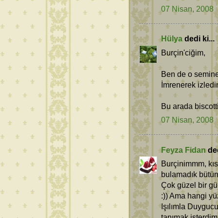
07 Nisan, 2008
Hülya
dedi ki...
Burçin'ciğim,
Ben de o semine
İmrenerek izledi
Bu arada biscotti
07 Nisan, 2008
Feyza Fidan
ded
Burçinimmm, kısk
bulamadık bütün 
Çok güzel bir gü
:)) Ama hangi yü
Işılımla Duyguc
tanımak isterdim 