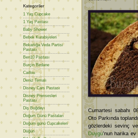
Kategoriler
1 Yaş Cupcake
1 Yaş Pastası
Baby Shower
Bebek Kurabiyeleri
Bekarlığa Veda Partisi
Pastası
Ben10 Pastası
Burçin Birdane
Caillou
Deniz Temalı
Disney Cars Pastası
Disney Prensesleri
Pastası
Diş Buğdayı
Cumartesi sabahı 08
Doğum Günü Pastaları
Oto Parkında toplandı
Doğum günü Cupcakeleri
gözlerdeki sevinç v
Düğün
Duygu
’nun harika ev 