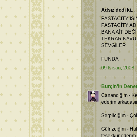
Adsız dedi ki...
PASTACİTY İSİ
PASTACİTY AD
BANA AİT DEĞ
TEKRAR KAVUŞ
SEVGİLER
FUNDA
09 Nisan, 2008
Burçin'in Dene
Canancığım - Keş
ederim arkadaş
Serpilciğim - Ço
Gülrizciğim - H
teşekkür ederim