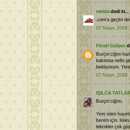
melda
dedi ki...
.com'a geçtin dem
07 Nisan, 2008
Ferah Gülşen
de
Burçin'ciğim hari
bakılırsa nefis ş
bekliyorum. Yeni 
07 Nisan, 2008
IŞILCA TATLA
Burçin'ciğim,
Yeni siten hayır
benim için. İrek
teknikler çok gü