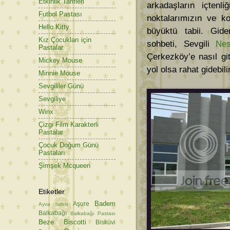
Etkinlik Tarifleri
arkadaşların içtenl
Futbol Pastası
noktalarımızın ve k
Hello Kitty
büyüktü tabii. Gid
Kız Çocukları için
sohbeti, Sevgili
Nes
Pastalar
Çerkezköy’e nasıl gi
Mickey Mouse
yol olsa rahat gidebi
Minnie Mouse
Sevgililer Günü
Sevgiliye
Winx
Çizgi Film Karakterli
Pastalar
Çocuk Doğum Günü
Pastaları
Şimşek Mcqueen
Etiketler
Badem
Aşure
Ayva tatlısı
Balkabağı
Balkabağı Pastası
Beze
Biscotti
Bisküvi