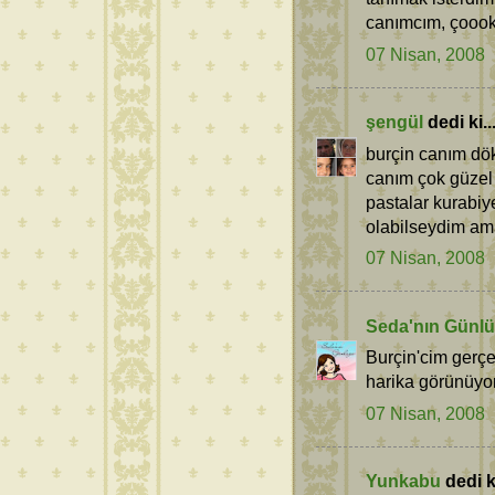
canımcım, çoook
07 Nisan, 2008
şengül
dedi ki..
burçin canım dök
canım çok güzel
pastalar kurabi
olabilseydim ama
07 Nisan, 2008
Seda'nın Günl
Burçin'cim gerçe
harika görünüyor
07 Nisan, 2008
Yunkabu
dedi ki