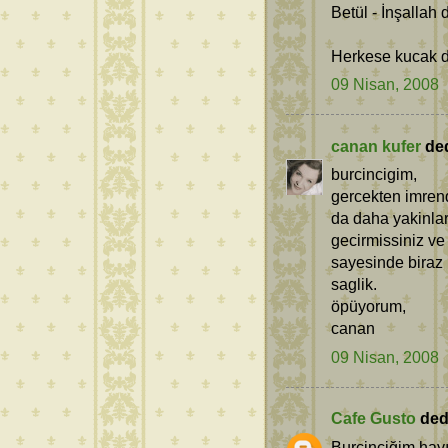
Betül - İnşallah
Herkese kucak do
09 Nisan, 2008
canan kufer
dedi
burcincigim,
gercekten imren
da daha yakinlar
gecirmissiniz ve
sayesinde biraz k
saglik.
öpüyorum,
canan
09 Nisan, 2008
Cafe Gusto
dedi
Burçinciğim hayır