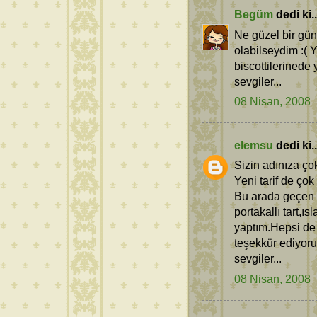
Begüm
dedi ki..
Ne güzel bir gün
olabilseydim :( 
biscottilerinede 
sevgiler...
08 Nisan, 2008
elemsu
dedi ki..
Sizin adınıza çok
Yeni tarif de çok
Bu arada geçen h
portakallı tart,ıs
yaptım.Hepsi de b
teşekkür ediyor
sevgiler...
08 Nisan, 2008