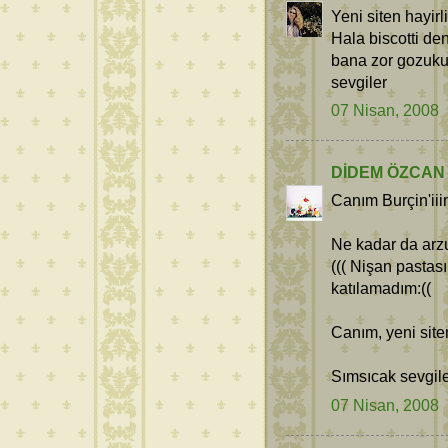
Yeni siten hayirl
Hala biscotti 
bana zor gozuku
sevgiler
07 Nisan, 2008
DİDEM ÖZCAN
Canım Burçin'ii
Ne kadar da arzu
((( Nişan pasta
katılamadım:((
Canım, yeni siten
Sımsıcak sevgile
07 Nisan, 2008