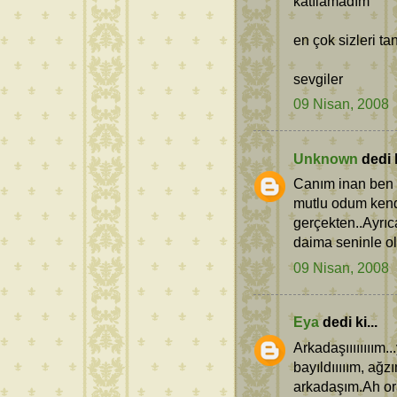
katılamadım
en çok sizleri ta
sevgiler
09 Nisan, 2008
Unknown
dedi k
Canım inan ben b
mutlu odum kend
gerçekten..Ayrıca
daima seninle ol
09 Nisan, 2008
Eya
dedi ki...
Arkadaşıııııııım.
bayıldııııım, ağ
arkadaşım.Ah or