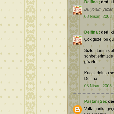
Delfina ;
dedi ki.
Bu yorum yazar t
08 Nisan, 2008
Delfina ;
dedi ki.
Çok güzel bir gü
Sizleri tanımış ol
sohbetlerimizde 
güzeldi...
Kucak dolusu sev
Delfina
08 Nisan, 2008
Pastanı Seç
dedi
Valla harika ge