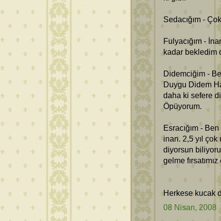
Sedacığım - Çok
Fulyacığım - İn
kadar bekledim 
Didemciğim - Be
Duygu Didem Ha
daha ki sefere d
Öpüyorum.
Esracığım - Ben 
inan. 2,5 yıl çok
diyorsun biliyor
gelme fırsatımız
Herkese kucak do
08 Nisan, 2008