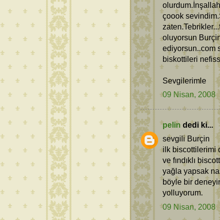
olurdum.İnşalla
çoook sevindim.
zaten.Tebrikler.
oluyorsun Burçin
ediyorsun..com s
biskottileri nefis
Sevgilerimle
09 Nisan, 2008
pelin
dedi ki...
sevgili Burçin
ilk biscottilerimi
ve fındıklı bisco
yağla yapsak na
böyle bir deneyi
yolluyorum.
09 Nisan, 2008