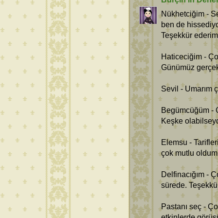
Nükhetciğim - Se
ben de hissediyo
Teşekkür ederim
Haticeciğim - Ç
Günümüz gerçek
Sevil - Umarım ço
Begümcüğüm - Ç
Keşke olabilseyd
Elemsu - Tarifle
çok mutlu oldum.
Delfinacığım - Ç
sürede. Teşekkü
Pastanı seç - Ç
etkinlerde görüş