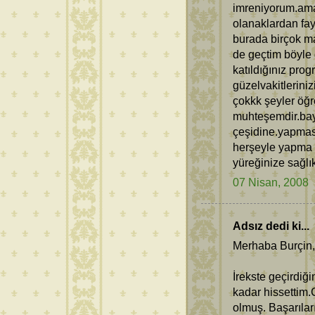
imreniyorum.ama
olanaklardan fay
burada birçok 
de geçtim böyle 
katıldığınız pro
güzelvakitleriniz
çokkk şeyler öğr
muhteşemdir.bayı
çeşidine.yapması
herşeyle yapma ş
yüreğinize sağlı
07 Nisan, 2008
Adsız dedi ki...
Merhaba Burçin,
İrekste geçirdiğ
kadar hissettim.
olmuş. Başarılar