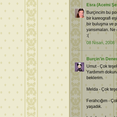
Esra (Acemi Şef
Burçincim bu po
bir kareografi eş
bir buluşma ve p
yansımaları. Ne 
:(
08 Nisan, 2008
Burçin'in Dene
Umut - Çok teşek
Yardımım dokuna
beklerim.
Melda - Çok teş
Ferahcığım - Çok
yaşadık.