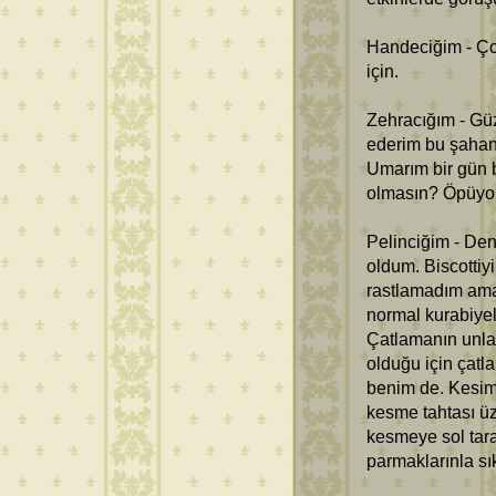
Handeciğim - Ço
için.
Zehracığım - Güz
ederim bu şahan
Umarım bir gün b
olmasın? Öpüyo
Pelinciğim - De
oldum. Biscottiyi
rastlamadım ama 
normal kurabiyel
Çatlamanın unla b
olduğu için çatl
benim de. Kesim
kesme tahtası üz
kesmeye sol tara
parmaklarınla sık