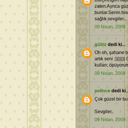
zaten.Ayrıca gü
bunlar.Senin bis
sağlık.sevgiler...
09 Nisan, 2008
gülriz
dedi ki...
Oh oh, şahane bi
artık seni :)))))
kullan; öpüyoru
09 Nisan, 2008
pelince
dedi ki..
Çok güzel bir bu
Sevgiler..
09 Nisan, 2008