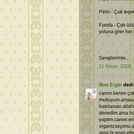
Pelin - Çok teşe
Funda - Çok üzü
yoluna girer her 
Sevgilerimle...
11 Nisan, 2008
İlker Ergin
dedi k
canım benim çok 
mutluyum.amaaaa
hatırlarsan.alla
denedim.ama hüs
yaptım.canım en
organizasyonu.se
ama:))canım eller