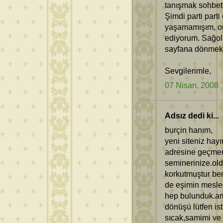
tanışmak sohbet 
Şimdi parti parti
yaşamamışım, or
ediyorum. Sağol 
sayfana dönmek 
Sevgilerimle,
07 Nisan, 2008
Adsız dedi ki...
burçin hanım,
yeni siteniz hayı
adresine geçmen
seminerinize.ol
korkutmuştur ben
de eşimin mesle
hep bulunduk.am
dönüşü lütfen ist
sıcak,samimi ve 