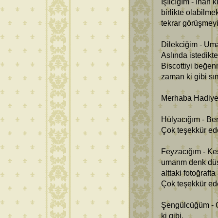
Işılcığım - İnan 
birlikte olabilme
tekrar görüşmey
Dilekciğim - Umar
Aslında istedikt
Biscottiyi beğe
zaman ki gibi sı
Merhaba Hadiye 
Hülyacığım - Ben
Çok teşekkür ede
Feyzacığım - Keş
umarım denk düş
alttaki fotoğraft
Çok teşekkür ed
Şengülcüğüm - Ç
ki gibi.