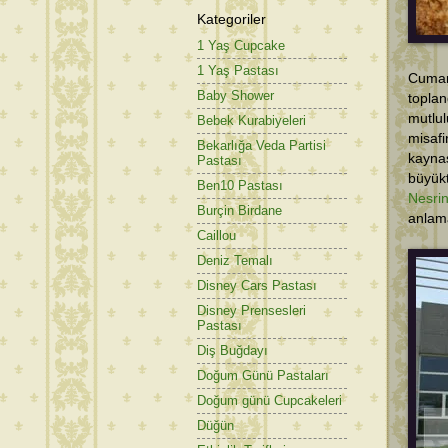
Kategoriler
1 Yaş Cupcake
1 Yaş Pastası
Cumar
Baby Shower
topla
mutlu
Bebek Kurabiyeleri
misafi
Bekarlığa Veda Partisi
kaynaş
Pastası
büyük
Ben10 Pastası
Nesri
Burçin Birdane
anlama
Caillou
Deniz Temalı
Disney Cars Pastası
Disney Prensesleri
Pastası
Diş Buğdayı
Doğum Günü Pastaları
Doğum günü Cupcakeleri
Düğün