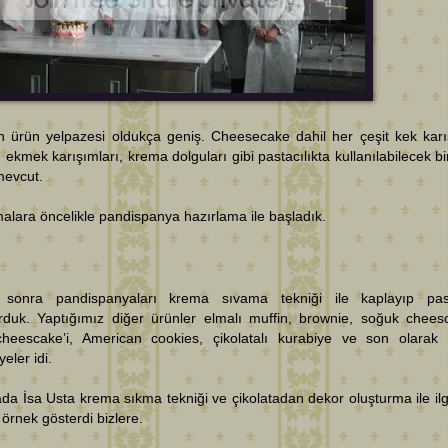
in ürün yelpazesi oldukça geniş. Cheesecake dahil her çeşit kek karı
, ekmek karışımları, krema dolguları gibi pastacılıkta kullanılabilecek bi
mevcut.
alara öncelikle pandispanya hazırlama ile başladık.
sonra pandispanyaları krema sıvama tekniği ile kaplayıp past
urduk. Yaptığımız diğer ürünler elmalı muffin, brownie, soğuk chees
 cheescake’i, American cookies, çikolatalı kurabiye ve son olarak 
yeler idi.
da İsa Usta krema sıkma tekniği ve çikolatadan dekor oluşturma ile ilgi
 örnek gösterdi bizlere.