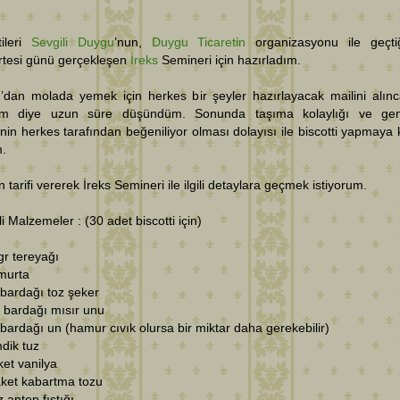
tileri
Sevgili Duygu
’nun,
Duygu Ticaretin
organizasyonu ile geçti
tesi günü gerçekleşen
İreks
Semineri için hazırladım.
’dan molada yemek için herkes bir şeyler hazırlayacak mailini alın
m diye uzun süre düşündüm. Sonunda taşıma kolaylığı ve gen
inin herkes tarafından beğeniliyor olması dolayısı ile biscotti yapmaya 
m.
tarifi vererek İreks Semineri ile ilgili detaylara geçmek istiyorum.
i Malzemeler : (30 adet biscotti için)
gr tereyağı
murta
 bardağı toz şeker
 bardağı mısır unu
 bardağı un (hamur cıvık olursa bir miktar daha gerekebilir)
mdik tuz
ket vanilya
aket kabartma tozu
z antep fıstığı