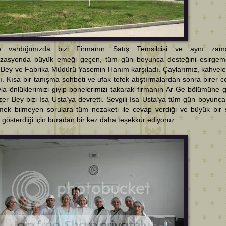
’e vardığımızda bizi Firmanın Satış Temsilcisi ve aynı zam
izasyonda büyük emeği geçen, tüm gün boyunca desteğini esirge
 Bey ve Fabrika Müdürü Yasemin Hanım karşıladı. Çaylarımız, kahvele
ı. Kısa bir tanışma sohbeti ve ufak tefek atıştırmalardan sonra birer c
la önlüklerimizi giyip bonelerimizi takarak firmanın Ar-Ge bölümüne g
er Bey bizi İsa Usta’ya devretti. Sevgili İsa Usta’ya tüm gün boyunca 
mek bilmeyen sorulara tüm nezaketi ile cevap verdiği ve büyük bir 
 gösterdiği için buradan bir kez daha teşekkür ediyoruz.