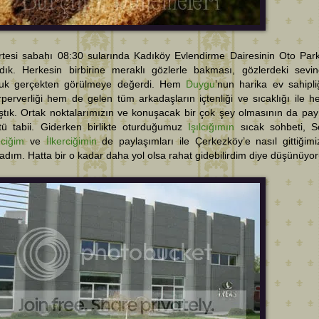
tesi sabahı 08:30 sularında Kadıköy Evlendirme Dairesinin Oto Par
ndık. Herkesin birbirine meraklı gözlerle bakması, gözlerdeki sevi
luk gerçekten görülmeye değerdi. Hem
Duygu
’nun harika ev sahipli
rperverliği hem de gelen tüm arkadaşların içtenliği ve sıcaklığı ile 
tık. Ortak noktalarımızın ve konuşacak bir çok şey olmasının da pay
tü tabii. Giderken birlikte oturduğumuz
Işılcığımın
sıcak sohbeti, Se
nciğim
ve
İlkerciğimin
de paylaşımları ile Çerkezköy’e nasıl gittiğimi
dım. Hatta bir o kadar daha yol olsa rahat gidebilirdim diye düşünüyo