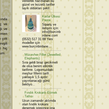
verilerek hazırlanan bu
güzel ve lezzetli tarifler
layık oldukları şekil...
Karlar Ülkesi
kında
Pasta
nç ve
Sipariş ve
iletişim için:
ği ve
info@burcinb
hemen
irdane.com
ı çok
(0532) 517 31 88 Yeni
modeller için
vgili
www.burcinbirdane....
z hiç
rum.
Mücevher Filler (Jewelled
Elephants)
Sıra geldi biraz gecikmeli
de olsa benim etkinlik
tarifime. Logomuzdaki
meşhur fillerin tarifi
yaklaşık 1,5 aydır
yayınlanacağı günü
bekliyo...
Fındık Krokanlı Etimek
Tatlısı
Uzun zamandır aklımda
olan fındık krokanı
denemek isteyince ona