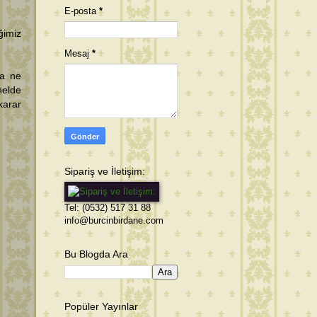
E-posta
*
ğimiz
Mesaj
*
ca ne
elde
karar
Sipariş ve İletişim:
Tel: (0532) 517 31 88
info@burcinbirdane.com
Bu Blogda Ara
Popüler Yayınlar