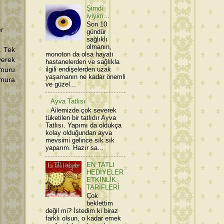
Şimdi
iyiyim...
Son 10
er
gündür
sağlıklı
olmanın,
. Tek
monoton da olsa hayatı
yerek
hastanelerden ve sağlıkla
ilgili endişelerden uzak
amuru
yaşamanın ne kadar önemli
amura
ve güzel...
Ayva Tatlısı
Ailemizde çok severek
tüketilen bir tatlıdır Ayva
Tatlısı. Yapımı da oldukça
kolay olduğundan ayva
mevsimi gelince sık sık
yaparım. Hazır sa...
EN TATLI
HEDİYELER
ETKİNLİK
TARİFLERİ
Çok
beklettim
değil mi? İstedim ki biraz
farklı olsun, o kadar emek