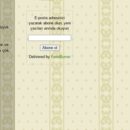
E-posta adresinizi
yazarak abone olun, yeni
büyük
yazıları anında okuyun
ne ve
a çok
Delivered by
FeedBurner