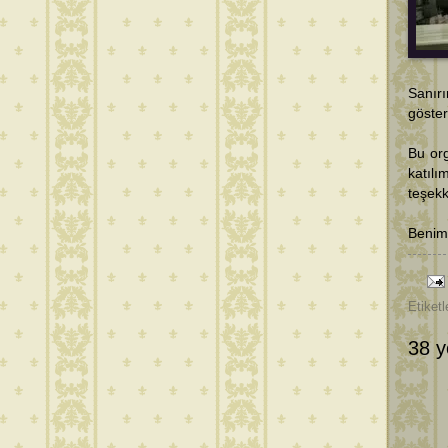
Sanır
göster
Bu or
katıl
teşek
Benim 
Etiketl
38 y