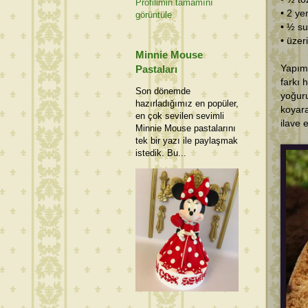
Profilimin tamamını
• 2 y
görüntüle
• ½ su
• üzer
Minnie Mouse
Yapım
Pastaları
farkı 
Son dönemde
yoğur
hazırladığımız en popüler,
koyara
en çok sevilen sevimli
ilave 
Minnie Mouse pastalarını
tek bir yazı ile paylaşmak
istedik. Bu...