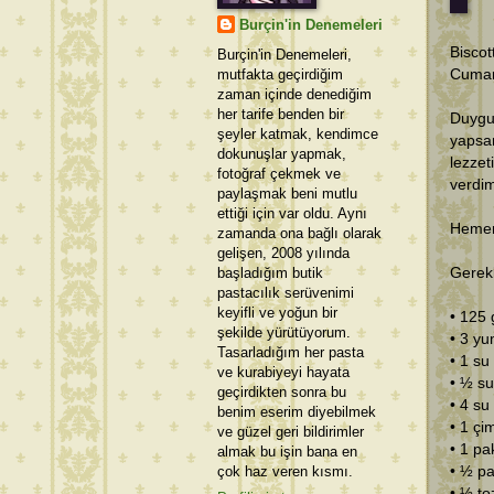
Burçin'in Denemeleri
Biscot
Burçin'in Denemeleri,
mutfakta geçirdiğim
Cumar
zaman içinde denediğim
her tarife benden bir
Duygu
şeyler katmak, kendimce
yapsa
dokunuşlar yapmak,
lezzet
fotoğraf çekmek ve
verdi
paylaşmak beni mutlu
ettiği için var oldu. Aynı
Hemen 
zamanda ona bağlı olarak
gelişen, 2008 yılında
başladığım butik
Gerekl
pastacılık serüvenimi
keyifli ve yoğun bir
• 125 
şekilde yürütüyorum.
• 3 yu
Tasarladığım her pasta
• 1 su
ve kurabiyeyi hayata
• ½ su
geçirdikten sonra bu
• 4 su
benim eserim diyebilmek
• 1 çi
ve güzel geri bildirimler
• 1 pa
almak bu işin bana en
çok haz veren kısmı.
• ½ p
• ½ to