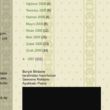
Ağustos 2008
(2)
Temmuz 2008
(6)
Haziran 2008
(6)
Mayıs 2008
(8)
Nisan 2008
(12)
şımı,
Mart 2008
(15)
r çok
Şubat 2008
(13)
Ocak 2008
(14)
►
2007
(111)
Burçin Birdane
alar
tarafından hazırlanan
cake,
Siemens Reklamı
tuzlu
Ayakkabı Pasta
li de