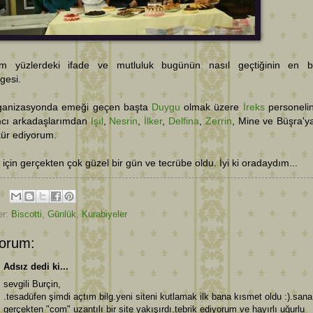
ım yüzlerdeki ifade ve mutluluk bugünün nasıl geçtiğinin en 
gesi.
ganizasyonda emeği geçen başta
Duygu
olmak üzere
İreks
personeli
ımcı arkadaşlarımdan
Işıl
,
Nesrin
,
İlker
,
Delfina
,
Zerrin
, Mine ve Büşra'y
kür ediyorum.
için gerçekten çok güzel bir gün ve tecrübe oldu. İyi ki oradaydım...
er:
Biscotti
,
Günlük
,
Kurabiyeler
orum:
Adsız dedi ki...
sevgili Burçin,
.tesadüfen şimdi açtım bilg.yeni siteni kutlamak ilk bana kısmet oldu :).sana
gerçekten "com" uzantılı bir site yakışırdı.tebrik ediyorum ve hayırlı uğurlu