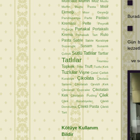
Muffin
Mudcake
Muz
Muzlu
Mısır
Muffin
Muzlu Pasta
Ekmeği
Mısır Gevreği
Burada
Pastacı
Pandispanya
Parfe
Kreması
Pelte
Peynirli
Portakal
Portakallı
Poğaça
Krema
Rulo
Portakallı Tart
Pasta
Sable
Sable Kurabiye
Gün b
Susam
Supangle
Susamlı
lezzet
Sütlü Tatlılar
Tartlar
Çubuk
Tatlılar
.. ve 
Tiramisu
Topkek
Truff
Trifle
Tuzlu Kek
Tuzlular
Vişne
Çatal
Çatlak
Çikolata
Kurabiye
Çikolata
Salamı
Çikolatalı Cevizli Kek
Çikolatalı
Çikolatalı Cupcake
Çilek
Kek
Çikolatalı Puding
Çilek Kurabiyeler
Çilekli
Çilekli Pasta
Dondurma
Çilekli
Tart
Kötüye Kullanım
Bildir