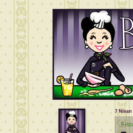
7 Nisan
Fıst