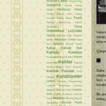
Ceviz
Brownie
Cheesecake
Dondurma
Ekmek
Elmalı
Frambuaz
Fındık
Muffin
Fındık Krokan
Fırın Sütlaç
Fıstık
Fırında Kabak Tatlısı
Fıstıklı Dondurma
Fıstıklı
Ganaj
Muhallebi
Geleneksel Lezzetler
İreks’
Havuç
Havuçlu Kek
Havuçlu
soslar
Hindistan Cevizi
Muffin
Islak
ürün 
Ispahan
Kek
Kabak Tatlısı
Kahve
Kahveli Kek
Çalışm
Kakaolu Kurabiye
Kayısı
Karamelli Patlamış Mısır
Kekler
Kazandibi
Kepekli
Ekmek
Keşkül
Krem Karamel
Kremalı Pastalar
Daha 
Krep
Kurabiyeler
oluşt
Krokan
fırın
Limon
Limonlu Cheesecake
kurabi
Limonlu Dondurma
Limonlu
Limonlu
Haşhaş Tohumlu Kek
Kek
Bu ara
Limonlu Kurabiye
Limonlu
Makaron
Parfe
Mereng
Meyve
birkaç
Meyveli Pasta
Aranjmanı