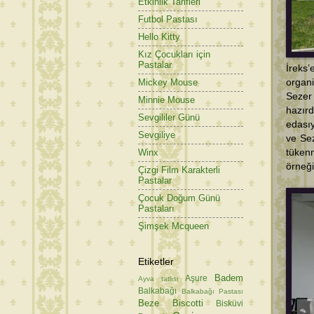
Etkinlik Tarifleri
Futbol Pastası
Hello Kitty
Kız Çocukları için
Pastalar
İreks
organ
Mickey Mouse
Sezer
Minnie Mouse
hazırd
Sevgililer Günü
edasıy
Sevgiliye
ve Sez
tüken
Winx
örneği
Çizgi Film Karakterli
Pastalar
Çocuk Doğum Günü
Pastaları
Şimşek Mcqueen
Etiketler
Badem
Aşure
Ayva tatlısı
Balkabağı
Balkabağı Pastası
Beze
Biscotti
Bisküvi