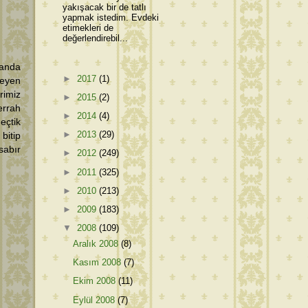
yakışacak bir de tatlı
yapmak istedim. Evdeki
etimekleri de
değerlendirebil...
anda
►
2017
(1)
meyen
rimiz
►
2015
(2)
errah
►
2014
(4)
eçtik
►
2013
(29)
bitip
sabır
►
2012
(249)
►
2011
(325)
►
2010
(213)
►
2009
(183)
▼
2008
(109)
Aralık 2008
(8)
Kasım 2008
(7)
Ekim 2008
(11)
Eylül 2008
(7)