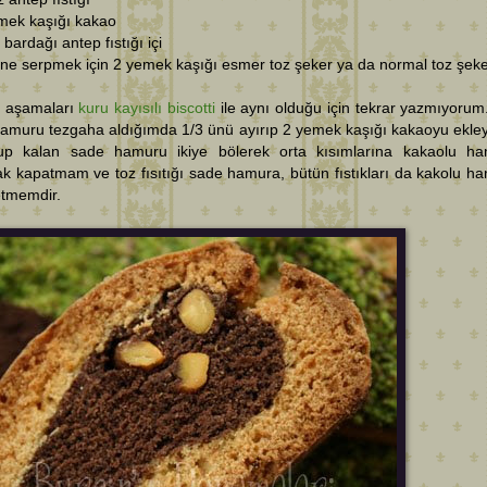
emek kaşığı kakao
 bardağı antep fıstığı içi
ine serpmek için 2 yemek kaşığı esmer toz şeker ya da normal toz şek
 aşamaları
kuru kayısılı biscotti
ile aynı olduğu için tekrar yazmıyorum
hamuru tezgaha aldığımda 1/3 ünü ayırıp 2 yemek kaşığı kakaoyu ekle
up kalan sade hamuru ikiye bölerek orta kısımlarına kakaolu h
k kapatmam ve toz fısıtığı sade hamura, bütün fıstıkları da kakolu h
etmemdir.