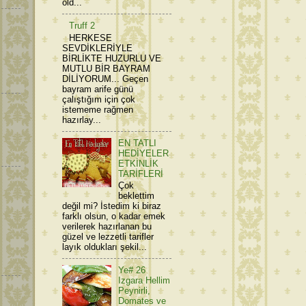
old...
Truff 2
HERKESE
SEVDİKLERİYLE
BİRLİKTE HUZURLU VE
MUTLU BİR BAYRAM
DİLİYORUM... Geçen
bayram arife günü
çalıştığım için çok
istememe rağmen
hazırlay...
EN TATLI
HEDİYELER
ETKİNLİK
TARİFLERİ
Çok
beklettim
değil mi? İstedim ki biraz
farklı olsun, o kadar emek
verilerek hazırlanan bu
güzel ve lezzetli tarifler
layık oldukları şekil...
Ye# 26
Izgara Hellim
Peynirli,
Domates ve