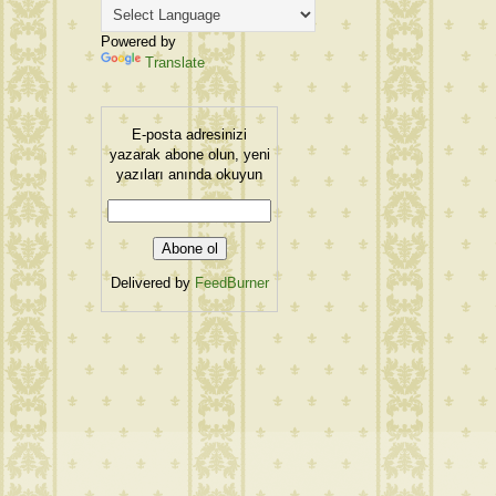
Powered by
Translate
E-posta adresinizi
yazarak abone olun, yeni
yazıları anında okuyun
Delivered by
FeedBurner