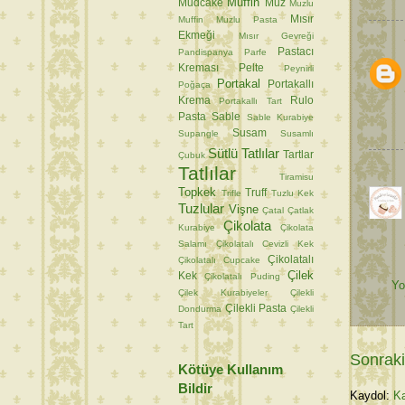
Muffin
Mudcake
Muz
Muzlu
Mısır
Muffin
Muzlu Pasta
Ekmeği
Mısır Gevreği
Pastacı
Pandispanya
Parfe
Kreması
Pelte
Peynirli
Portakal
Portakallı
Poğaça
Krema
Rulo
Portakallı Tart
Pasta
Sable
Sable Kurabiye
Susam
Supangle
Susamlı
Sütlü Tatlılar
Tartlar
Çubuk
Tatlılar
Tiramisu
Topkek
Truff
Trifle
Tuzlu Kek
Tuzlular
Vişne
Çatal
Çatlak
Çikolata
Kurabiye
Çikolata
Salamı
Çikolatalı Cevizli Kek
Çikolatalı
Çikolatalı Cupcake
Çilek
Kek
Çikolatalı Puding
Yo
Çilek Kurabiyeler
Çilekli
Çilekli Pasta
Dondurma
Çilekli
Tart
Sonraki
Kötüye Kullanım
Bildir
Kaydol:
Ka