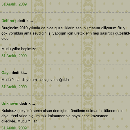
31 Aralık, 2009
Delfina ;
dedi ki...
Burçincim,2010 yılında da nice güzelliklerin seni bulmasını diliyorum.Bu yıl
çok yoruldun ama sevdiğin işi yaptığın için ürettiklerin hep şaşırtıcı güzellikt
oldu.
Mutlu yıllar hepimize...
31 Aralık, 2009
Gaye
dedi ki...
Mutlu Yıllar diliyorum.. sevgi ve sağlıkla..
31 Aralık, 2009
Unknown
dedi ki...
Bulutsuz gökyüzü senin olsun demiştim; ümitlerin solmasın, tükenmesin
diye. Yeni yılda hiç ümitsiz kalmaman ve hayallerine kavuşman
dileğiyle..Mutlu Yıllar...
31 Aralık, 2009