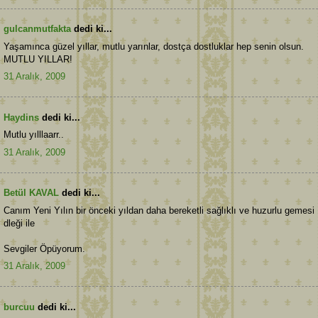
gulcanmutfakta
dedi ki...
Yaşamınca güzel yıllar, mutlu yarınlar, dostça dostluklar hep senin olsun.
MUTLU YILLAR!
31 Aralık, 2009
Haydins
dedi ki...
Mutlu yılllaarr..
31 Aralık, 2009
Betül KAVAL
dedi ki...
Canım Yeni Yılın bir önceki yıldan daha bereketli sağlıklı ve huzurlu gemesi
dleği ile
Sevgiler Öpüyorum.
31 Aralık, 2009
burcuu
dedi ki...