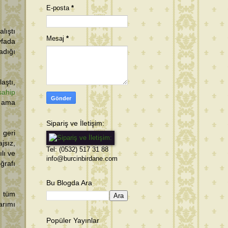
E-posta
*
lıştı
Mesaj
*
yfada
adığı
aştı,
sahip
ı ama
Sipariş ve İletişim:
 geri
jsız,
Tel: (0532) 517 31 88
lı ve
info@burcinbirdane.com
ğrafı
Bu Blogda Ara
n tüm
arımı
Popüler Yayınlar