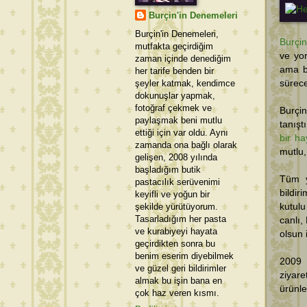
Burçin'in Denemeleri
Burçin'in Denemeleri,
Burçin
mutfakta geçirdiğim
ve yo
zaman içinde denediğim
ama bi
her tarife benden bir
şeyler katmak, kendimce
sürece
dokunuşlar yapmak,
fotoğraf çekmek ve
Burçin
paylaşmak beni mutlu
tanışt
ettiği için var oldu. Aynı
bir ha
zamanda ona bağlı olarak
mutlu,
gelişen, 2008 yılında
başladığım butik
Tüm ye
pastacılık serüvenimi
bildir
keyifli ve yoğun bir
şekilde yürütüyorum.
kutulu
Tasarladığım her pasta
canlı,
ve kurabiyeyi hayata
olsun 
geçirdikten sonra bu
benim eserim diyebilmek
2009 
ve güzel geri bildirimler
ziyare
almak bu işin bana en
ürünle
çok haz veren kısmı.