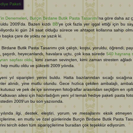
'in Denemeleri
,
Burçin Birdane Butik Pasta Tasarımı
'na göre daha az ça
ruldu 2009'da. Bazen kızdı
BB
'ye çok fazla yer işgal ettiği için bu sa
liyordu ki gün 24 saat olduğu sürece ve ahtapot kollarına sahip olm
 başka çare de yoktu ne yazık ki.
 Birdane Butik Pasta Tasarımı çok çalıştı, koştu, yoruldu, öğrendi, payl
ı, şaşırdı, heyecanlandı, havalara uçtu, çok kısa sürede
540 hayrana 
yran sayfası oldu
, kimi zaman sevinçten, kimi zaman stresten ağlad
 hep mutlu oldu ve şükretti 2009 yılında.
ni yıl siparişleri yerini buldu. Hatta bazılarından sıcağı sıcağına
imler alındı, yine mutlu olundu. Gece hızlıca çekilen ambalajlı, ambala
 kutusuz ve pek de içe sinmeyen fotoğraflar arasından seçtiğim en ışıltı
 Kalkavan ailesi için hazırladığım yeni yıl temalı hediye paketi pasta foto
istedim 2009'un bu son yazısında.
yılında ilgi, destek, eleştiri, yorum ve mesajlarını eksik etmeye
tçilerime, en mutlu ve özel günlerinde Burçin Birdane Butik Pasta Tas
rini tercih eden tüm siparişçilerime buradan çok teşekkür ediyorum.