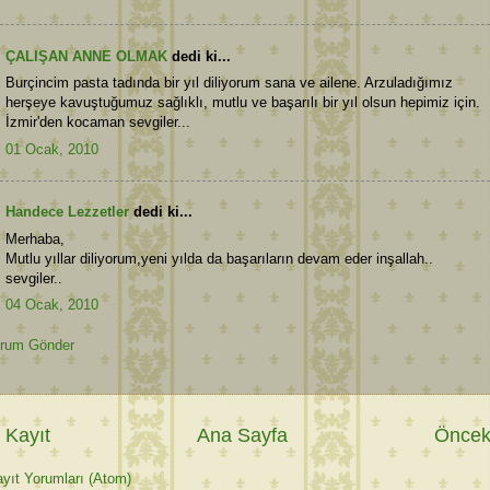
ÇALIŞAN ANNE OLMAK
dedi ki...
Burçincim pasta tadında bir yıl diliyorum sana ve ailene. Arzuladığımız
herşeye kavuştuğumuz sağlıklı, mutlu ve başarılı bir yıl olsun hepimiz için.
İzmir'den kocaman sevgiler...
01 Ocak, 2010
Handece Lezzetler
dedi ki...
Merhaba,
Mutlu yıllar diliyorum,yeni yılda da başarıların devam eder inşallah..
sevgiler..
04 Ocak, 2010
rum Gönder
 Kayıt
Ana Sayfa
Önceki
yıt Yorumları (Atom)