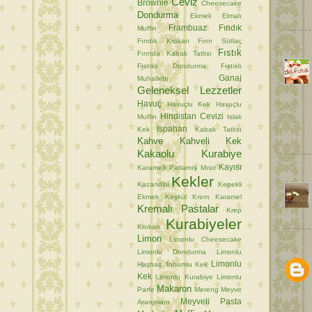
Ceviz
Brownie
Cheesecake
Dondurma
Ekmek
Elmalı
Frambuaz
Fındık
Muffin
Fındık Krokan
Fırın Sütlaç
Fıstık
Fırında Kabak Tatlısı
Fıstıklı Dondurma
Fıstıklı
Ganaj
Muhallebi
Geleneksel Lezzetler
Havuç
Havuçlu Kek
Havuçlu
Hindistan Cevizi
Muffin
Islak
Ispahan
Kek
Kabak Tatlısı
Kahve
Kahveli Kek
Kakaolu Kurabiye
Kayısı
Karamelli Patlamış Mısır
Kekler
Kazandibi
Kepekli
Ekmek
Keşkül
Krem Karamel
Kremalı Pastalar
Krep
Kurabiyeler
Krokan
Limon
Limonlu Cheesecake
Limonlu Dondurma
Limonlu
Limonlu
Haşhaş Tohumlu Kek
Kek
Limonlu Kurabiye
Limonlu
Makaron
Parfe
Mereng
Meyve
Meyveli Pasta
Aranjmanı