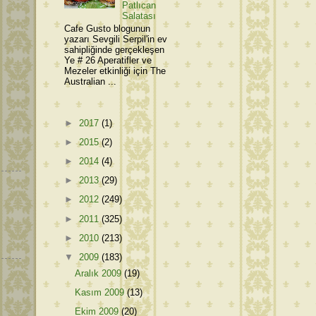
Patlıcan
Salatası
Cafe Gusto blogunun
yazarı Sevgili Serpil'in ev
sahipliğinde gerçekleşen
Ye # 26 Aperatifler ve
Mezeler etkinliği için The
Australian ...
►
2017
(1)
►
2015
(2)
►
2014
(4)
►
2013
(29)
►
2012
(249)
►
2011
(325)
►
2010
(213)
▼
2009
(183)
Aralık 2009
(19)
Kasım 2009
(13)
Ekim 2009
(20)