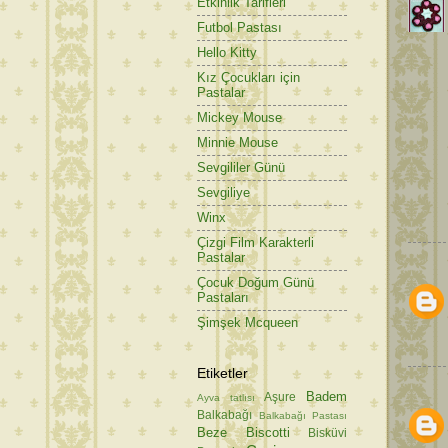
Etkinlik Tarifleri
Futbol Pastası
Hello Kitty
Kız Çocukları için
Pastalar
Mickey Mouse
Minnie Mouse
Sevgililer Günü
Sevgiliye
Winx
Çizgi Film Karakterli
Pastalar
Çocuk Doğum Günü
Pastaları
Şimşek Mcqueen
Etiketler
Badem
Aşure
Ayva tatlısı
Balkabağı
Balkabağı Pastası
Beze
Biscotti
Bisküvi