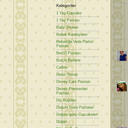
Kategoriler
1 Yaş Cupcake
1 Yaş Pastası
Baby Shower
Bebek Kurabiyeleri
Bekarlığa Veda Partisi
Pastası
Ben10 Pastası
Burçin Birdane
Caillou
Deniz Temalı
Disney Cars Pastası
Disney Prensesleri
Pastası
Diş Buğdayı
Doğum Günü Pastaları
Doğum günü Cupcakeleri
Düğün