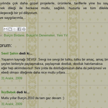
yılında çok daha güzel projelerle, ürünlerle, tariflerle yine bu sa
lmek dileği ile herkese mutlu, sağlıklı, huzurlu ve tüm dilekle
leşeceği bir yıl diliyorum.
ve saygılarımla...
er:
Burçin Birdane
,
Burçin'in Denemeleri
,
Yeni Yıl
orum:
Sevil Şahin
dedi ki...
Yaşamın kaynağı SEVGİ .Sevgi ise sevgi bir tutku, tutku bir amaç, amaç bir
şeyleri birileriyle paylaşmaksa, paylaşmak dostluk, dostluk hatırlamaksa
eğer hep aklımdasınız! Yeni yılda da dostluğumuzun daha da pekişmesi ve
ebedi olması dileğimle daha nice mutlu yıllara.....
31 Aralık, 2009
İkizBebek
dedi ki...
Mutlu yıllar Burçin,2010 da tam gaz devam :)
31 Aralık, 2009