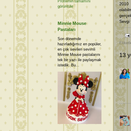
Profilimin tamamını
2010 
görüntüle
olabi
gerçek
Sevgi 
Minnie Mouse
Pastaları
Son dönemde
Etiketl
hazırladığımız en popüler,
en çok sevilen sevimli
13 y
Minnie Mouse pastalarını
tek bir yazı ile paylaşmak
istedik. Bu...