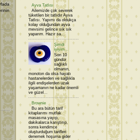
yfada
Ayva Tatlısı
rinin
Ailemizde çok severek
tüketilen bir tatlıdır Ayva
Tatlısı. Yapımı da oldukça
kolay olduğundan ayva
mevsimi gelince sık sık
yaparım. Hazır sa...
Şimdi
iyiyim...
Son 10
gündür
sağlıklı
olmanın,
monoton da olsa hayatı
hastanelerden ve sağlıkla
ilgili endişelerden uzak
yaşamanın ne kadar önemli
ve güzel...
Brownie
Bu ara bütün tarif
kitaplarımı mutfak
masasına yayıp,
dakikalarca karıştırıp,
sonra kendimce
oluşturduğum tarifleri
denemek hoşuma gider