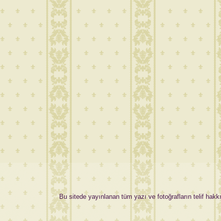
Bu sitede yayınlanan tüm yazı ve fotoğrafların telif hakkı