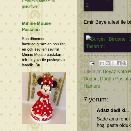
Profilimin tamamını
görüntüle
Emir Beye ailesi ile b
Minnie Mouse
Pastaları
Son dönemde
hazırladığımız en popüler,
en çok sevilen sevimli
Minnie Mouse pastalarını
tek bir yazı ile paylaşmak
istedik. Bu...
Etiketler:
Beyaz Kalp P
Düğün
,
Düğün Pastala
Hamuru
7 yorum:
Adsız dedi ki...
Sade ama rengi 
hoş, pasta oldukl