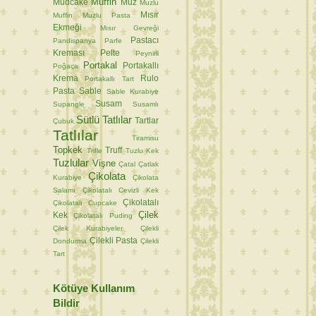
Muffin
Mudcake
Muz
Muzlu
Mısır
Muffin
Muzlu Pasta
Ekmeği
Mısır Gevreği
Pastacı
Pandispanya
Parfe
Kreması
Pelte
Peynirli
Portakal
Portakallı
Poğaça
Krema
Rulo
Portakallı Tart
Pasta
Sable
Sable Kurabiye
Susam
Supangle
Susamlı
Sütlü Tatlılar
Tartlar
Çubuk
Tatlılar
Tiramisu
Topkek
Truff
Trifle
Tuzlu Kek
Tuzlular
Vişne
Çatal
Çatlak
Çikolata
Kurabiye
Çikolata
Salamı
Çikolatalı Cevizli Kek
Çikolatalı
Çikolatalı Cupcake
Çilek
Kek
Çikolatalı Puding
Çilek Kurabiyeler
Çilekli
Çilekli Pasta
Dondurma
Çilekli
Tart
Kötüye Kullanım
Bildir