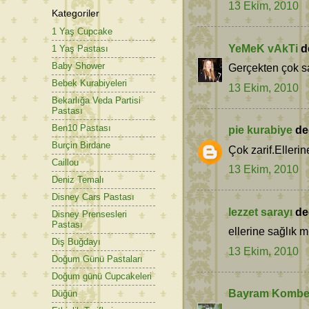
13 Ekim, 2010
Kategoriler
1 Yaş Cupcake
YeMeK vAkTi
de
1 Yaş Pastası
Baby Shower
Gerçekten çok sa
Bebek Kurabiyeleri
13 Ekim, 2010
Bekarlığa Veda Partisi
Pastası
Ben10 Pastası
pie kurabiye
ded
Burçin Birdane
Çok zarif.Ellerine
Caillou
13 Ekim, 2010
Deniz Temalı
Disney Cars Pastası
lezzet sarayı
ded
Disney Prensesleri
Pastası
ellerine sağlık
Diş Buğdayı
13 Ekim, 2010
Doğum Günü Pastaları
Doğum günü Cupcakeleri
Bayram Kombe
Düğün