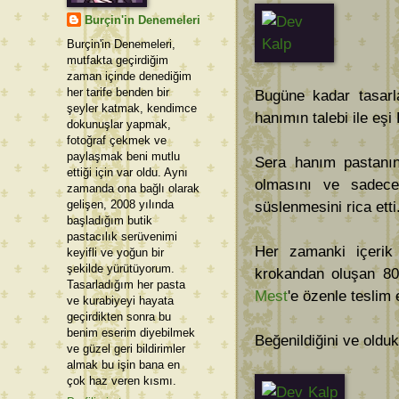
Burçin'in Denemeleri
Burçin'in Denemeleri,
mutfakta geçirdiğim
zaman içinde denediğim
her tarife benden bir
Bugüne kadar tasarl
şeyler katmak, kendimce
hanımın talebi ile eşi
dokunuşlar yapmak,
fotoğraf çekmek ve
paylaşmak beni mutlu
Sera hanım pastanın
ettiği için var oldu. Aynı
olmasını ve sadec
zamanda ona bağlı olarak
gelişen, 2008 yılında
süslenmesini rica etti
başladığım butik
pastacılık serüvenimi
Her zamanki içerik t
keyifli ve yoğun bir
şekilde yürütüyorum.
krokandan oluşan 80 
Tasarladığım her pasta
Mest
'e özenle teslim e
ve kurabiyeyi hayata
geçirdikten sonra bu
benim eserim diyebilmek
Beğenildiğini ve oldu
ve güzel geri bildirimler
almak bu işin bana en
çok haz veren kısmı.