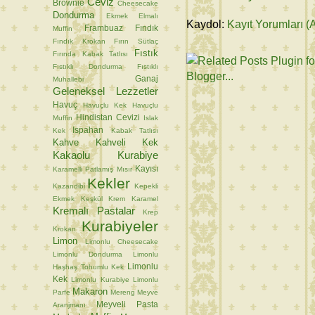
Ceviz
Brownie
Cheesecake
Dondurma
Ekmek
Elmalı
Kaydol:
Kayıt Yorumları (
Frambuaz
Fındık
Muffin
Fındık Krokan
Fırın Sütlaç
Fıstık
Fırında Kabak Tatlısı
Fıstıklı Dondurma
Fıstıklı
Ganaj
Muhallebi
Geleneksel Lezzetler
Havuç
Havuçlu Kek
Havuçlu
Hindistan Cevizi
Muffin
Islak
Ispahan
Kek
Kabak Tatlısı
Kahve
Kahveli Kek
Kakaolu Kurabiye
Kayısı
Karamelli Patlamış Mısır
Kekler
Kazandibi
Kepekli
Ekmek
Keşkül
Krem Karamel
Kremalı Pastalar
Krep
Kurabiyeler
Krokan
Limon
Limonlu Cheesecake
Limonlu Dondurma
Limonlu
Limonlu
Haşhaş Tohumlu Kek
Kek
Limonlu Kurabiye
Limonlu
Makaron
Parfe
Mereng
Meyve
Meyveli Pasta
Aranjmanı