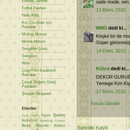
Etkinlik Tarifleri
sade made, sen 
Futbol Pastası
13 Ekim, 2010
Hello Kitty
Kız Çocukları için
Pastalar
MMO
dedi ki...
Mickey Mouse
Keşke bir de mum
Minnie Mouse
Süper görünmüştü
Sevgililer Günü
14 Ekim, 2010
Sevgiliye
Winx
Kübra
dedi ki...
Çizgi Film Karakterli
Pastalar
DEKOR GURUBU n
Çocuk Doğum Günü
Yemege Kim Kiyab
Pastaları
17 Ekim, 2010
Şimşek Mcqueen
Yorum Gönder
Etiketler
Badem
Aşure
Ayva tatlısı
Balkabağı
Balkabağı Pastası
Beze
Biscotti
Bisküvi
Sonraki Kayıt