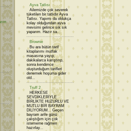
Ayva Tatlısı
Ailemizde çok severek
tüketilen bir tatlıdır Ayva
Tatlısı. Yapımı da oldukça
arım
kolay olduğundan ayva
mevsimi gelince sık sık
yaparım. Hazır sa...
Brownie
Bu ara bütün tarif
kitaplarımı mutfak
masasına yayıp,
dakikalarca karıştırıp,
sonra kendimce
oluşturduğum tarifleri
denemek hoşuma gider
old...
Truff 2
HERKESE
SEVDİKLERİYLE
BİRLİKTE HUZURLU VE
MUTLU BİR BAYRAM
DİLİYORUM... Geçen
bayram arife günü
çalıştığım için çok
istememe rağmen
hazırlay...