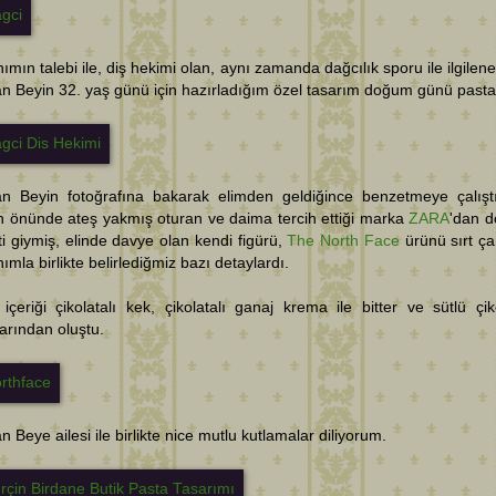
nımın talebi ile, diş hekimi olan, aynı zamanda dağcılık sporu ile ilgilene
 Beyin 32. yaş günü için hazırladığım özel tasarım doğum günü pasta
n Beyin fotoğrafına bakarak elimden geldiğince benzetmeye çalışt
n önünde ateş yakmış oturan ve daima tercih ettiği marka
ZARA
'dan d
ti giymiş, elinde davye olan kendi figürü,
The North Face
ürünü sırt ça
nımla birlikte belirlediğmiz bazı detaylardı.
içeriği çikolatalı kek, çikolatalı ganaj krema ile bitter ve sütlü çik
arından oluştu.
 Beye ailesi ile birlikte nice mutlu kutlamalar diliyorum.