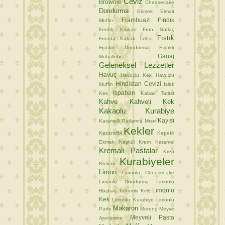
Ceviz
Brownie
Cheesecake
Dondurma
Ekmek
Elmalı
Frambuaz
Fındık
Muffin
Fındık Krokan
Fırın Sütlaç
Fıstık
Fırında Kabak Tatlısı
Fıstıklı Dondurma
Fıstıklı
Ganaj
Muhallebi
Geleneksel Lezzetler
Havuç
Havuçlu Kek
Havuçlu
Hindistan Cevizi
Muffin
Islak
Ispahan
Kek
Kabak Tatlısı
Kahve
Kahveli Kek
Kakaolu Kurabiye
Kayısı
Karamelli Patlamış Mısır
Kekler
Kazandibi
Kepekli
Ekmek
Keşkül
Krem Karamel
Kremalı Pastalar
Krep
Kurabiyeler
Krokan
Limon
Limonlu Cheesecake
Limonlu Dondurma
Limonlu
Limonlu
Haşhaş Tohumlu Kek
Kek
Limonlu Kurabiye
Limonlu
Makaron
Parfe
Mereng
Meyve
Meyveli Pasta
Aranjmanı