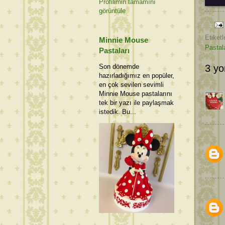
Profilimin tamamını
görüntüle
Etiketl
Minnie Mouse
Pastal
Pastaları
Son dönemde
3 yo
hazırladığımız en popüler,
en çok sevilen sevimli
Minnie Mouse pastalarını
tek bir yazı ile paylaşmak
istedik. Bu...