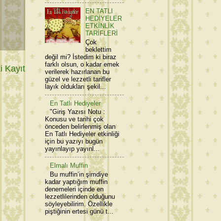
EN TATLI
HEDİYELER
ETKİNLİK
TARİFLERİ
Çok
beklettim
değil mi? İstedim ki biraz
farklı olsun, o kadar emek
 Kayıt
verilerek hazırlanan bu
güzel ve lezzetli tarifler
layık oldukları şekil...
En Tatlı Hediyeler
"Giriş Yazısı Notu :
Konusu ve tarihi çok
önceden belirlenmiş olan
En Tatlı Hediyeler etkinliği
için bu yazıyı bugün
yayınlayıp yayınl...
Elmalı Muffin
Bu muffin’in şimdiye
kadar yaptığım muffin
denemeleri içinde en
lezzetlilerinden olduğunu
söyleyebilirim. Özellikle
piştiğinin ertesi günü t...