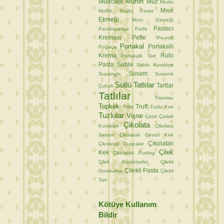
Muffin
Mudcake
Muz
Muzlu
Mısır
Muffin
Muzlu Pasta
Ekmeği
Mısır Gevreği
Pastacı
Pandispanya
Parfe
Kreması
Pelte
Peynirli
Portakal
Portakallı
Poğaça
Krema
Rulo
Portakallı Tart
Pasta
Sable
Sable Kurabiye
Susam
Supangle
Susamlı
Sütlü Tatlılar
Tartlar
Çubuk
Tatlılar
Tiramisu
Topkek
Truff
Trifle
Tuzlu Kek
Tuzlular
Vişne
Çatal
Çatlak
Çikolata
Kurabiye
Çikolata
Salamı
Çikolatalı Cevizli Kek
Çikolatalı
Çikolatalı Cupcake
Çilek
Kek
Çikolatalı Puding
Çilek Kurabiyeler
Çilekli
Çilekli Pasta
Dondurma
Çilekli
Tart
Kötüye Kullanım
Bildir