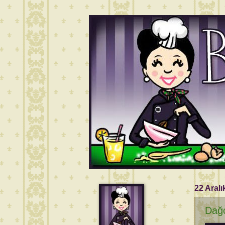
22 Aralı
Dağc