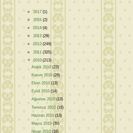
►
2017
(1)
►
2015
(2)
►
2014
(4)
►
2013
(29)
►
2012
(249)
►
2011
(325)
▼
2010
(213)
Aralık 2010
(23)
Kasım 2010
(28)
Ekim 2010
(13)
Eylül 2010
(14)
Ağustos 2010
(13)
Temmuz 2010
(18)
Haziran 2010
(13)
Mayıs 2010
(30)
Nisan 2010
(18)