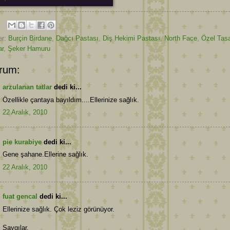
er:
Burçin Birdane
,
Dağcı Pastası
,
Diş Hekimi Pastası
,
North Face
,
Özel Tas
ar
,
Şeker Hamuru
rum:
arzulanan tatlar
dedi ki...
Özellikle çantaya bayıldım....Ellerinize sağlık.
22 Aralık, 2010
pie kurabiye
dedi ki...
Gene şahane.Ellerine sağlık.
22 Aralık, 2010
fuat gencal
dedi ki...
Ellerinize sağlık. Çok leziz görünüyor.
Saygılar.