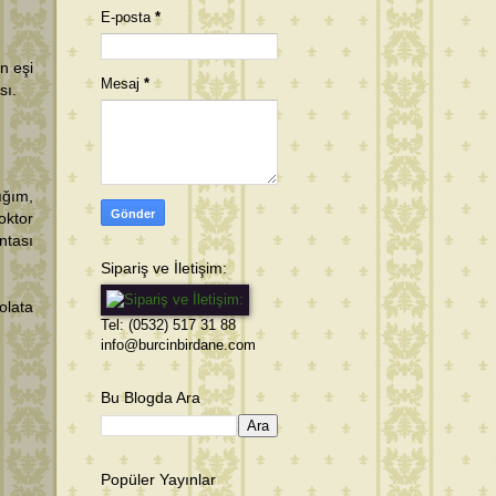
E-posta
*
n eşi
Mesaj
*
sı.
ığım,
oktor
ntası
Sipariş ve İletişim:
olata
Tel: (0532) 517 31 88
info@burcinbirdane.com
Bu Blogda Ara
Popüler Yayınlar