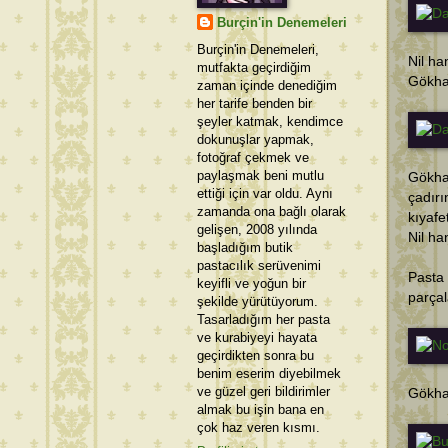
Burçin'in Denemeleri
Burçin'in Denemeleri,
Nil ha
mutfakta geçirdiğim
Gökhan
zaman içinde denediğim
her tarife benden bir
şeyler katmak, kendimce
dokunuşlar yapmak,
fotoğraf çekmek ve
paylaşmak beni mutlu
Gökha
ettiği için var oldu. Aynı
çadırı
zamanda ona bağlı olarak
kıyafe
gelişen, 2008 yılında
Nil ha
başladığım butik
pastacılık serüvenimi
Pasta 
keyifli ve yoğun bir
parçal
şekilde yürütüyorum.
Tasarladığım her pasta
ve kurabiyeyi hayata
geçirdikten sonra bu
benim eserim diyebilmek
ve güzel geri bildirimler
Gökhan
almak bu işin bana en
çok haz veren kısmı.