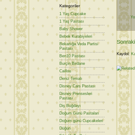
Kategoriler
1 Yaş Cupcake
Yo
1 Yaş Pastası
Baby Shower
Bebek Kurabiyeleri
Sonraki
Bekarlığa Veda Partisi
Pastası
Kaydol:
Ka
Ben10 Pastası
Burçin Birdane
Caillou
Deniz Temalı
Disney Cars Pastası
Disney Prensesleri
Pastası
Diş Buğdayı
Doğum Günü Pastaları
Doğum günü Cupcakeleri
Düğün