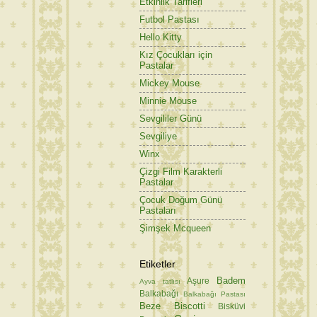
Etkinlik Tarifleri
Futbol Pastası
Hello Kitty
Kız Çocukları için
Pastalar
Mickey Mouse
Minnie Mouse
Sevgililer Günü
Sevgiliye
Winx
Çizgi Film Karakterli
Pastalar
Çocuk Doğum Günü
Pastaları
Şimşek Mcqueen
Etiketler
Badem
Aşure
Ayva tatlısı
Balkabağı
Balkabağı Pastası
Beze
Biscotti
Bisküvi