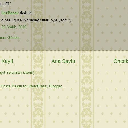
rum:
İkizBebek
dedi ki...
o nasıl güzel bir bebek suratı öyle,yerim :)
22 Aralık, 2010
rum Gönder
 Kayıt
Ana Sayfa
Önceki
yıt Yorumları (Atom)