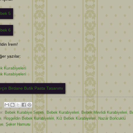
din İrem!
diğer yazılar:
k Kurabiyeleri
k Kurabiyeleri
er:
Bebek Kurabiye Sepeti
,
Bebek Kurabiyeleri
,
Bebek Mevlidi Kurabiyeleri
,
B
e
,
Hoşgeldin Bebek Kurabiyeleri
,
Kız Bebek Kurabiyeleri
,
Nazar Boncuklu
ye
,
Şeker Hamuru