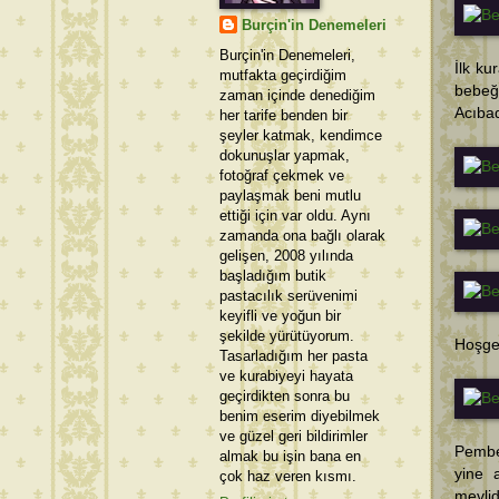
Burçin'in Denemeleri
Burçin'in Denemeleri,
İlk ku
mutfakta geçirdiğim
bebeği
zaman içinde denediğim
Acıbad
her tarife benden bir
şeyler katmak, kendimce
dokunuşlar yapmak,
fotoğraf çekmek ve
paylaşmak beni mutlu
ettiği için var oldu. Aynı
zamanda ona bağlı olarak
gelişen, 2008 yılında
başladığım butik
pastacılık serüvenimi
keyifli ve yoğun bir
şekilde yürütüyorum.
Hoşge
Tasarladığım her pasta
ve kurabiyeyi hayata
geçirdikten sonra bu
benim eserim diyebilmek
ve güzel geri bildirimler
Pembe
almak bu işin bana en
yine 
çok haz veren kısmı.
mevlidi