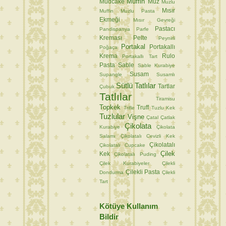
Muffin
Mudcake
Muz
Muzlu
Mısır
Muffin
Muzlu Pasta
Ekmeği
Mısır Gevreği
Pastacı
Pandispanya
Parfe
Kreması
Pelte
Peynirli
Portakal
Portakallı
Poğaça
Krema
Rulo
Portakallı Tart
Pasta
Sable
Sable Kurabiye
Susam
Supangle
Susamlı
Sütlü Tatlılar
Tartlar
Çubuk
Tatlılar
Tiramisu
Topkek
Truff
Trifle
Tuzlu Kek
Tuzlular
Vişne
Çatal
Çatlak
Çikolata
Kurabiye
Çikolata
Salamı
Çikolatalı Cevizli Kek
Çikolatalı
Çikolatalı Cupcake
Çilek
Kek
Çikolatalı Puding
Çilek Kurabiyeler
Çilekli
Çilekli Pasta
Dondurma
Çilekli
Tart
Kötüye Kullanım
Bildir