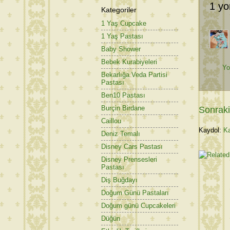
1 yo
Kategoriler
1 Yaş Cupcake
1 Yaş Pastası
Baby Shower
Bebek Kurabiyeleri
Yo
Bekarlığa Veda Partisi
Pastası
Ben10 Pastası
Burçin Birdane
Sonraki
Caillou
Kaydol:
Ka
Deniz Temalı
Disney Cars Pastası
Disney Prensesleri
Pastası
Diş Buğdayı
Doğum Günü Pastaları
Doğum günü Cupcakeleri
Düğün