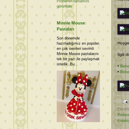
Profilimin tamamını
görüntüle
Minnie Mouse
Pastaları
Son dönemde
Hoşgel
hazırladığımız en popüler,
en çok sevilen sevimli
Minnie Mouse pastalarını
İlgili 
tek bir yazı ile paylaşmak
istedik. Bu...
•
Bebe
•
Bebe
Etiketl
Birdan
Kurabi