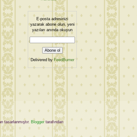
E-posta adresinizi
yazarak abone olun, yeni
yazıları anında okuyun
Delivered by
FeedBurner
an tasarlanmıştır.
Blogger
tarafından