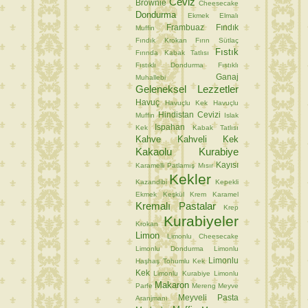
Ceviz
Brownie
Cheesecake
Dondurma
Ekmek
Elmalı
Frambuaz
Fındık
Muffin
Fındık Krokan
Fırın Sütlaç
Fıstık
Fırında Kabak Tatlısı
Fıstıklı Dondurma
Fıstıklı
Ganaj
Muhallebi
Geleneksel Lezzetler
Havuç
Havuçlu Kek
Havuçlu
Hindistan Cevizi
Muffin
Islak
Ispahan
Kek
Kabak Tatlısı
Kahve
Kahveli Kek
Kakaolu Kurabiye
Kayısı
Karamelli Patlamış Mısır
Kekler
Kazandibi
Kepekli
Ekmek
Keşkül
Krem Karamel
Kremalı Pastalar
Krep
Kurabiyeler
Krokan
Limon
Limonlu Cheesecake
Limonlu Dondurma
Limonlu
Limonlu
Haşhaş Tohumlu Kek
Kek
Limonlu Kurabiye
Limonlu
Makaron
Parfe
Mereng
Meyve
Meyveli Pasta
Aranjmanı