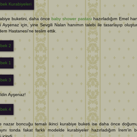
rabiye buketini, daha önce
baby shower pastası
hazırladığım Emel ha
 Ayşenaz için, yine Sevgili Nalan hanımın talebi ile tasarlayıp oluştu
em Hastanesi'ne teslim ettik.
ldin Ayşenaz!
 nazar boncuğu temalı ikinci kurabiye buketi ise daha önce doğumu
aynı tonda fakat farklı modelde kurabiyeler hazırladığım İrem'in 
 içindi.