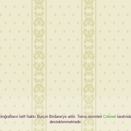
oğrafların telif hakkı Burçin Birdane'ye aittir. Tema resimleri
Colonel
tarafınd
desteklenmektedir.