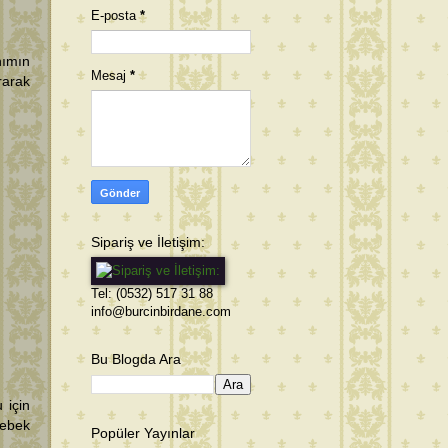
E-posta
*
nımın
Mesaj
*
rarak
Sipariş ve İletişim:
Tel: (0532) 517 31 88
info@burcinbirdane.com
Bu Blogda Ara
 için
bebek
Popüler Yayınlar