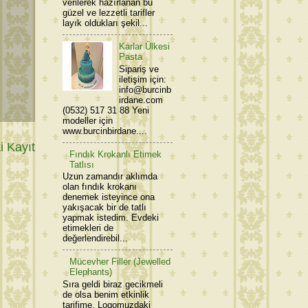
verilerek hazırlanan bu
güzel ve lezzetli tarifler
layık oldukları şekil...
Karlar Ülkesi
Pasta
Sipariş ve
iletişim için:
info@burcinb
irdane.com
(0532) 517 31 88 Yeni
modeller için
www.burcinbirdane....
 Kayıt
Fındık Krokanlı Etimek
Tatlısı
Uzun zamandır aklımda
olan fındık krokanı
denemek isteyince ona
yakışacak bir de tatlı
yapmak istedim. Evdeki
etimekleri de
değerlendirebil...
Mücevher Filler (Jewelled
Elephants)
Sıra geldi biraz gecikmeli
de olsa benim etkinlik
tarifime. Logomuzdaki