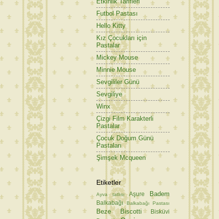
Etkinlik Tarifleri
Futbol Pastası
Hello Kitty
Kız Çocukları için
Pastalar
Mickey Mouse
Minnie Mouse
Sevgililer Günü
Sevgiliye
Winx
Çizgi Film Karakterli
Pastalar
Çocuk Doğum Günü
Pastaları
Şimşek Mcqueen
Etiketler
Badem
Aşure
Ayva tatlısı
Balkabağı
Balkabağı Pastası
Beze
Biscotti
Bisküvi