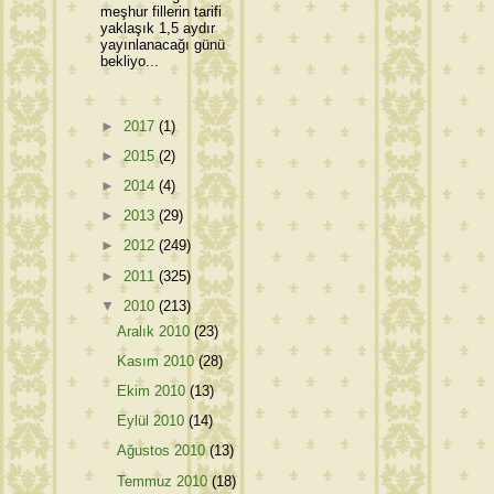
meşhur fillerin tarifi
yaklaşık 1,5 aydır
yayınlanacağı günü
bekliyo...
►
2017
(1)
►
2015
(2)
►
2014
(4)
►
2013
(29)
►
2012
(249)
►
2011
(325)
▼
2010
(213)
Aralık 2010
(23)
Kasım 2010
(28)
Ekim 2010
(13)
Eylül 2010
(14)
Ağustos 2010
(13)
Temmuz 2010
(18)