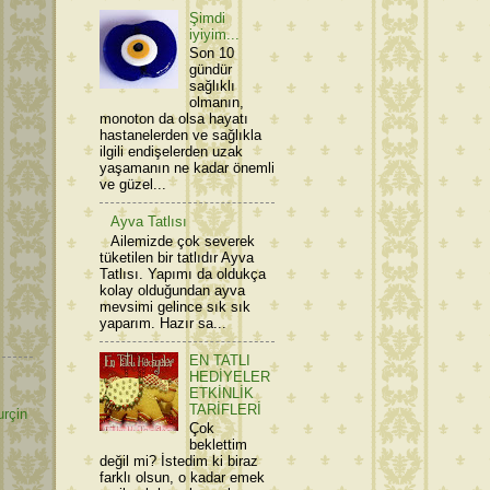
Şimdi
iyiyim...
Son 10
gündür
sağlıklı
olmanın,
monoton da olsa hayatı
hastanelerden ve sağlıkla
ilgili endişelerden uzak
yaşamanın ne kadar önemli
ve güzel...
Ayva Tatlısı
Ailemizde çok severek
tüketilen bir tatlıdır Ayva
Tatlısı. Yapımı da oldukça
kolay olduğundan ayva
mevsimi gelince sık sık
yaparım. Hazır sa...
EN TATLI
HEDİYELER
ETKİNLİK
TARİFLERİ
urçin
Çok
beklettim
değil mi? İstedim ki biraz
farklı olsun, o kadar emek