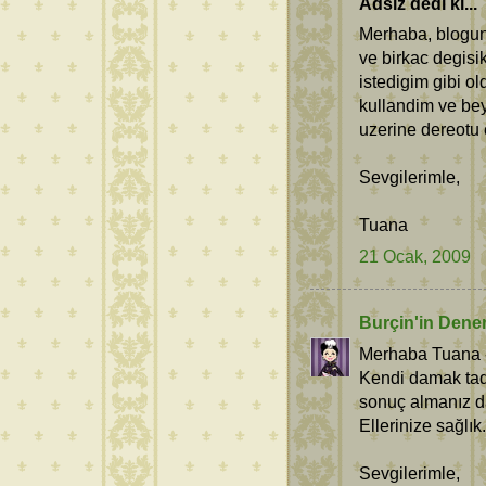
Adsız dedi ki...
Merhaba, blogunu
ve birkac degisik
istedigim gibi ol
kullandim ve bey
uzerine dereotu e
Sevgilerimle,
Tuana
21 Ocak, 2009
Burçin'in Dene
Merhaba Tuana 
Kendi damak tad
sonuç almanız da
Ellerinize sağlık.
Sevgilerimle,