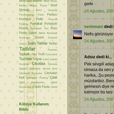
Muffin
Mudcake
Muz
Muzlu
gorki
Mısır
Muffin
Muzlu Pasta
Ekmeği
Mısır Gevreği
24 Ağustos, 200
Pastacı
Pandispanya
Parfe
Kreması
Pelte
Peynirli
Portakal
Portakallı
Poğaça
serinmavi
dedi k
Krema
Rulo
Portakallı Tart
Pasta
Sable
Sable Kurabiye
Nefis görünüyor e
Susam
Supangle
Susamlı
24 Ağustos, 200
Sütlü Tatlılar
Tartlar
Çubuk
Tatlılar
Tiramisu
Topkek
Truff
Trifle
Tuzlu Kek
Adsız dedi ki...
Tuzlular
Vişne
Çatal
Çatlak
Çikolata
Pek sevgili adaş
Kurabiye
Çikolata
Salamı
Çikolatalı Cevizli Kek
olmasa da sen y
Çikolatalı
Çikolatalı Cupcake
harika...Şu peyn
Çilek
Kek
Çikolatalı Puding
müzdaribiz..Bend
Çilek Kurabiyeler
Çilekli
gelmesin diye r
Çilekli Pasta
Dondurma
Çilekli
kalmıyor bu tarz 
Tart
24 Ağustos, 200
Kötüye Kullanım
Bildir