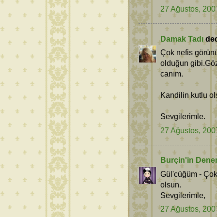
27 Ağustos, 200
Damak Tadı
dedi
Çok nefis görün
olduğun gibi.Göz
canım.
Kandilin kutlu ol
Sevgilerimle.
27 Ağustos, 200
Burçin'in Dene
Gül'cüğüm - Çok
olsun.
Sevgilerimle,
27 Ağustos, 200