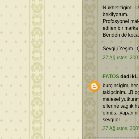
Nükhet'ciğim - U
bekliyorum.
Profosyonel maki
edilen bir marka
Benden de kocam
Sevgili Yeşim - 
27 Ağustos, 200
FATOS
dedi ki..
burçincigim, he
takipcinim....Bl
malesef yutkunma
ellerine saglık 
olmus...yapanın e
sevgiler...
27 Ağustos, 200