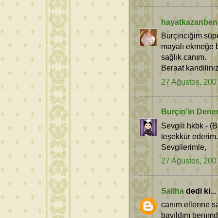
hayatkazanben
Burçinciğim süpe
mayalı ekmeğe be
sağlık canım.
Beraat kandiliniz
27 Ağustos, 200
Burçin'in Dene
Sevgili hkbk - (B
teşekkür ederim
Sevgilerimle,
27 Ağustos, 200
Saliha
dedi ki...
canım ellerıne s
bayıldım benımd