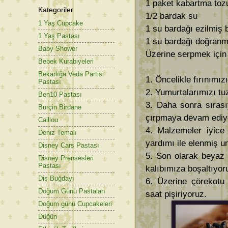
1 paket kabartma toz
Kategoriler
1/2 bardak su
1 Yaş Cupcake
1 su bardağı ezilmiş 
1 Yaş Pastası
1 su bardağı doğranmı
Baby Shower
Üzerine serpmek için
Bebek Kurabiyeleri
Bekarlığa Veda Partisi
1. Öncelikle fırınımız
Pastası
2. Yumurtalarımızı tuz
Ben10 Pastası
3. Daha sonra sırası
Burçin Birdane
çırpmaya devam ediy
Caillou
4. Malzemeler iyice 
Deniz Temalı
yardımı ile elenmiş u
Disney Cars Pastası
5. Son olarak beyaz 
Disney Prensesleri
Pastası
kalıbımıza boşaltıyor
Diş Buğdayı
6. Üzerine çörekotu
Doğum Günü Pastaları
saat pişiriyoruz.
Doğum günü Cupcakeleri
Düğün