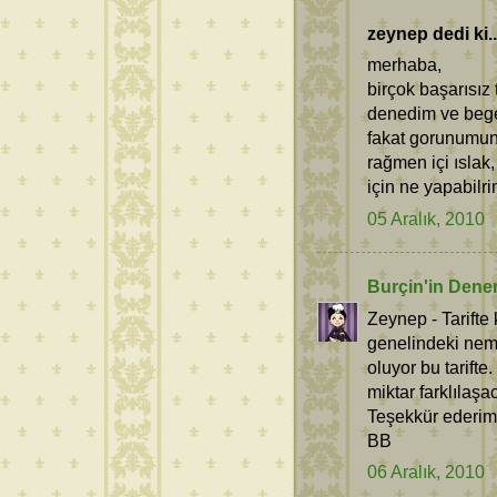
zeynep dedi ki..
merhaba,
birçok başarısız
denedim ve beg
fakat gorunumun
rağmen içi ıslak
için ne yapabilr
05 Aralık, 2010
Burçin'in Dene
Zeynep - Tarifte
genelindeki neml
oluyor bu tarifte
miktar farklılaşac
Teşekkür ederim
BB
06 Aralık, 2010