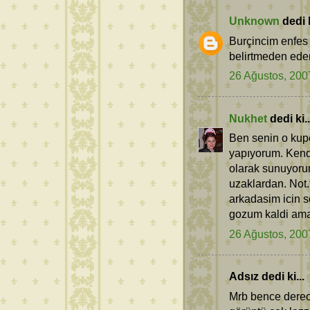
Unknown
dedi k
Burçincim enfes 
belirtmeden edem
26 Ağustos, 200
Nukhet
dedi ki..
Ben senin o kupe
yapıyorum. Kendi
olarak sunuyorum
uzaklardan. Not.
arkadasim icin 
gozum kaldi ama 
26 Ağustos, 200
Adsız dedi ki...
Mrb bence dereo