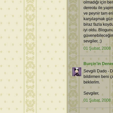
olmadığı için be
dereotu ile yap
ve peynir tam er
karşılaşmak güze
biraz fazla koyd
iyi oldu. Blogunu
güvenebileceğim
sevgiler, ;)
01 Şubat, 2008
Burçin'in Dene
Sevgili Dado -
bildirmen beni ç
beklerim.
Sevgiler,
01 Şubat, 2008