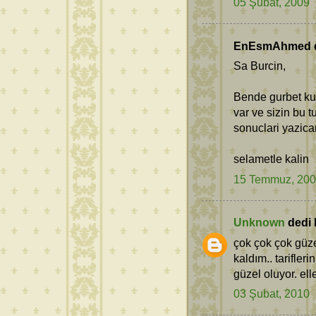
05 Şubat, 2009
EnEsmAhmed de
Sa Burcin,
Bende gurbet k
var ve sizin bu 
sonuclari yazica
selametle kalin
15 Temmuz, 20
Unknown
dedi k
çok çok çok güz
kaldım.. tarifle
güzel oluyor. elle
03 Şubat, 2010