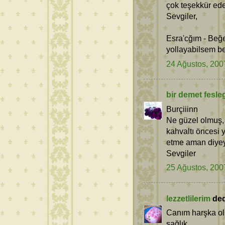
çok teşekkür ede
Sevgiler,
Esra'cğım - Beğ
yollayabilsem be
24 Ağustos, 200
bir demet fesle
Burçiiinn
Ne güzel olmuş, 
kahvaltı öncesi ye
etme aman diyey
Sevgiler
25 Ağustos, 200
lezzetlilerim
dedi
Canım harşka ol
sağlık.