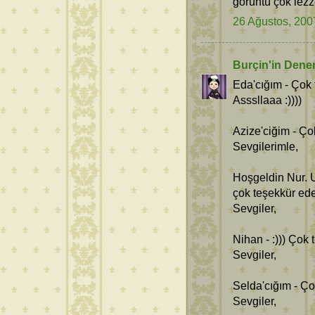
görüntü çok lezze
26 Ağustos, 200
Burçin'in Dene
Eda'cığım - Çok 
Asssllaaa :))))
Azize'ciğim - Ço
Sevgilerimle,
Hoşgeldin Nur. 
çok teşekkür ede
Sevgiler,
Nihan - :))) Çok
Sevgiler,
Selda'cığım - Ç
Sevgiler,