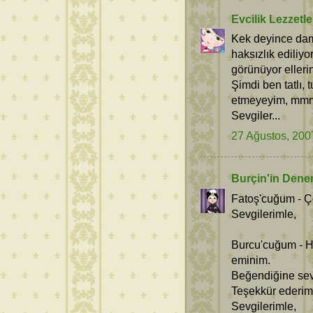
Evcilik Lezzetle
Kek deyince dama
haksızlık ediliyo
görünüyor ellerin
Şimdi ben tatlı, 
etmeyeyim, mmm
Sevgiler...
27 Ağustos, 200
Burçin'in Dene
Fatoş'cuğum - Ço
Sevgilerimle,
Burcu'cuğum - H
eminim.
Beğendiğine sev
Teşekkür ederim
Sevgilerimle,