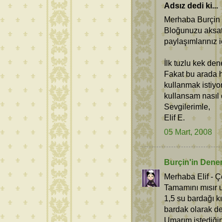
Adsız dedi ki...
Merhaba Burçin
Bloğunuzu aksat
paylaşımlarınız i
İlk tuzlu kek den
Fakat bu arada h
kullanmak istiyo
kullansam nasıl o
Sevgilerimle,
Elif E.
05 Mart, 2008
Burçin'in Dene
Merhaba Elif - Ço
Tamamını mısır u
1,5 su bardağı kı
bardak olarak de
Umarım istediğin