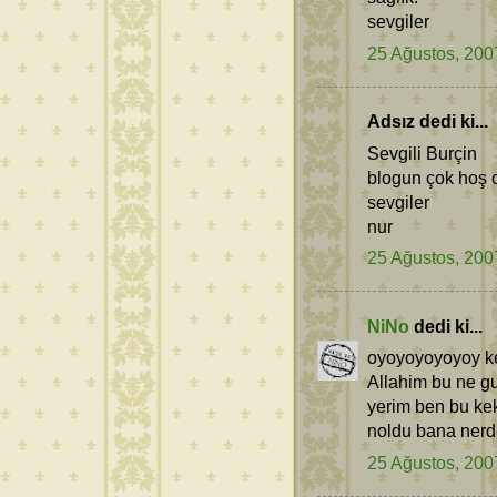
sevgiler
25 Ağustos, 200
Adsız dedi ki...
Sevgili Burçin
blogun çok hoş 
sevgiler
nur
25 Ağustos, 200
NiNo
dedi ki...
oyoyoyoyoyoy ke
Allahim bu ne g
yerim ben bu ke
noldu bana ner
25 Ağustos, 200