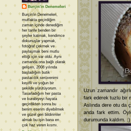
Burçin'in Denemeleri
Burçin'in Denemeleri,
mutfakta geçirdiğim
zaman içinde denediğim
her tarife benden bir
şeyler katmak, kendimce
dokunuşlar yapmak,
fotoğraf çekmek ve
paylaşmak beni mutlu
ettiği için var oldu. Aynı
zamanda ona bağlı olarak
gelişen, 2008 yılında
başladığım butik
pastacılık serüvenimi
keyifli ve yoğun bir
şekilde yürütüyorum.
Uzun zamandır ağırlı
Tasarladığım her pasta
fark ederek tuzlu bir
ve kurabiyeyi hayata
geçirdikten sonra bu
Aslında dere otu da 
benim eserim diyebilmek
anda fark ettim. Öyl
ve güzel geri bildirimler
durumunda kaldım. :)
almak bu işin bana en
çok haz veren kısmı.