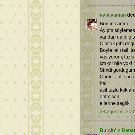
ayseyaman
dedi
Burcin canim
Ayıptır söylemesi
yandan da bilgis
Olacak gibi degil
Boyle tatlı tatlı
yasıyorum, tuzlu
kraker bile yok! :
Simdi gordugum 
Canli canli san
he!
acil tuzlu kek ara
optm senı
ellerıne saglık
28 Ağustos, 200
Burçin'in Dene