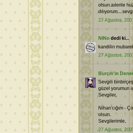
olsun.aılenle huz
dılıyorum....sevg
27 Ağustos, 200
NiNo
dedi ki...
kandilin mubare
27 Ağustos, 200
Burçin'in Dene
Sevgili binbirçe
güzel yorumun içi
Sevgiler,
Nihan'cığım - Ç
olsun.
Sevgilerimle,
27 Ağustos, 200