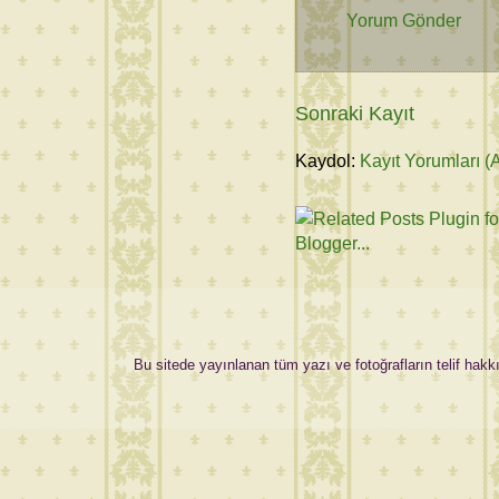
Yorum Gönder
Sonraki Kayıt
Kaydol:
Kayıt Yorumları (
Bu sitede yayınlanan tüm yazı ve fotoğrafların telif hakkı