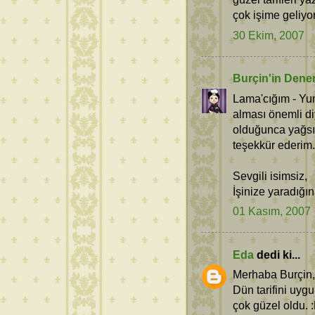
çok işime geliyo
30 Ekim, 2007
Burçin'in Dene
Lama'cığım - Yum
alması önemli d
olduğunca yağsız
teşekkür ederim.
Sevgili isimsiz,
İşinize yaradığ
01 Kasım, 2007
Eda
dedi ki...
Merhaba Burçin,
Dün tarifini uyg
çok güzel oldu. 