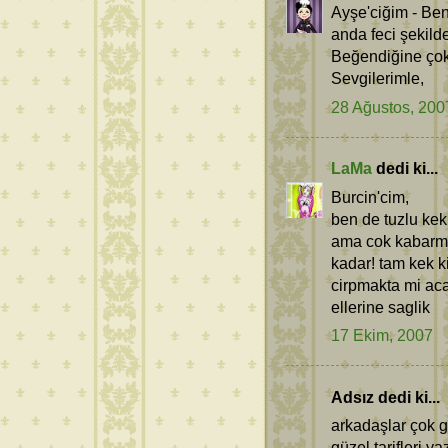
Ayşe'ciğim - Ben
anda feci şekild
Beğendiğine çok
Sevgilerimle,
28 Ağustos, 200
LaMa
dedi ki...
Burcin'cim,
ben de tuzlu kek
ama cok kabarma
kadar! tam kek k
cirpmakta mi ac
ellerine saglik
17 Ekim, 2007
Adsız dedi ki...
arkadaşlar çok g
güzel tarifleri y