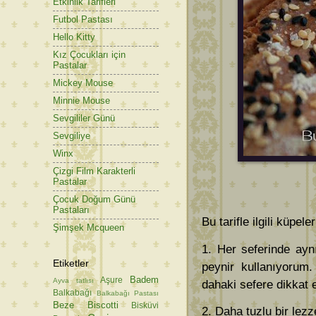
Etkinlik Tarifleri
Futbol Pastası
Hello Kitty
Kız Çocukları için
Pastalar
Mickey Mouse
Minnie Mouse
Sevgililer Günü
Sevgiliye
Winx
Çizgi Film Karakterli
Pastalar
Çocuk Doğum Günü
Pastaları
Bu tarifle ilgili küpele
Şimşek Mcqueen
1. Her seferinde ayn
Etiketler
peynir kullanıyorum.
Badem
Aşure
Ayva tatlısı
dahaki sefere dikkat
Balkabağı
Balkabağı Pastası
Beze
Biscotti
Bisküvi
2. Daha tuzlu bir lez