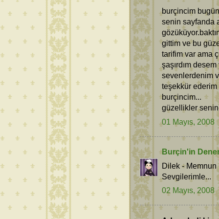
burçincim bugün 
senin sayfanda a
gözüküyor.bakt
gittim ve bu güz
tarifim var ama 
şaşırdım desem y
sevenlerdenim ve
teşekkür ederim b
burçincim...
güzellikler senin
01 Mayıs, 2008
Burçin'in Dene
Dilek - Memnun k
Sevgilerimle...
02 Mayıs, 2008