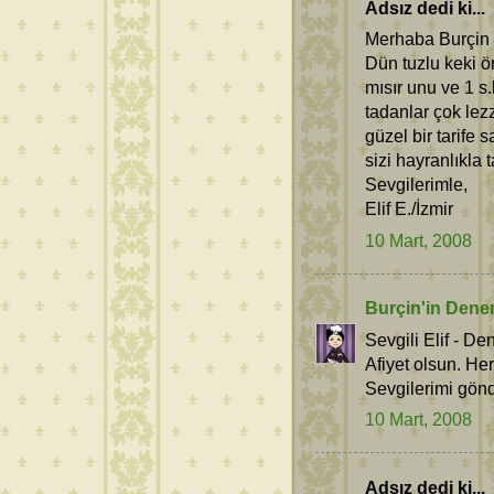
Adsız dedi ki...
Merhaba Burçin
Dün tuzlu keki ön
mısır unu ve 1 s
tadanlar çok le
güzel bir tarife
sizi hayranlıkla t
Sevgilerimle,
Elif E./İzmir
10 Mart, 2008
Burçin'in Dene
Sevgili Elif - D
Afiyet olsun. He
Sevgilerimi gönd
10 Mart, 2008
Adsız dedi ki...