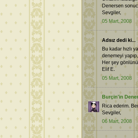
Denersen sonucu
Sevgiler,
05 Mart, 2008
Adsız dedi ki...
Bu kadar hızlı yan
denemeyi yapıp, s
Her şey gönlünü
Elif E.
05 Mart, 2008
Burçin'in Dene
Rica ederim. Ben
Sevgiler,
06 Mart, 2008