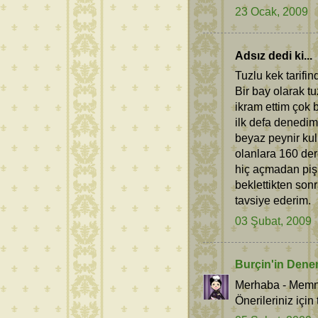
23 Ocak, 2009
Adsız dedi ki...
Tuzlu kek tarifi
Bir bay olarak t
ikram ettim çok 
ilk defa denedim 
beyaz peynir ku
olanlara 160 dere
hiç açmadan pişr
beklettikten son
tavsiye ederim.
03 Şubat, 2009
Burçin'in Dene
Merhaba - Memnu
Önerileriniz için 