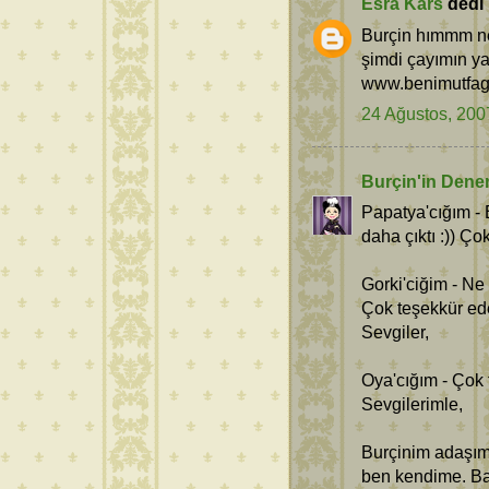
Esra Kars
dedi k
Burçin hımmm ne
şimdi çayımın ya
www.benimutfag
24 Ağustos, 200
Burçin'in Dene
Papatya'cığım -
daha çıktı :)) Ço
Gorki'ciğim - Ne 
Çok teşekkür ed
Sevgiler,
Oya'cığım - Çok 
Sevgilerimle,
Burçinim adaşım 
ben kendime. Bak