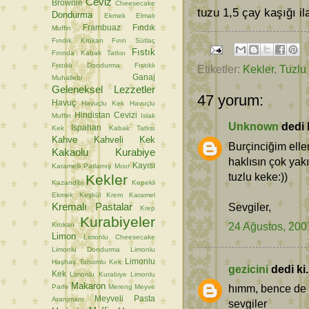
Ceviz
Brownie
Cheesecake
tuzu 1,5 çay kaşığı i
Dondurma
Ekmek
Elmalı
Frambuaz
Fındık
Muffin
Fındık Krokan
Fırın Sütlaç
Fıstık
Fırında Kabak Tatlısı
Fıstıklı Dondurma
Fıstıklı
Etiketler:
Kekler
,
Tuzlu
Ganaj
Muhallebi
Geleneksel Lezzetler
47 yorum:
Havuç
Havuçlu Kek
Havuçlu
Hindistan Cevizi
Muffin
Islak
Unknown
dedi k
Ispahan
Kek
Kabak Tatlısı
Kahve
Kahveli Kek
Burçinciğim elle
Kakaolu Kurabiye
haklısın çok yak
Kayısı
Karamelli Patlamış Mısır
tuzlu keke:))
Kekler
Kazandibi
Kepekli
Ekmek
Keşkül
Krem Karamel
Kremalı Pastalar
Sevgiler,
Krep
Kurabiyeler
24 Ağustos, 200
Krokan
Limon
Limonlu Cheesecake
Limonlu Dondurma
Limonlu
Limonlu
Haşhaş Tohumlu Kek
gezicini
dedi ki.
Kek
Limonlu Kurabiye
Limonlu
Makaron
hımm, bence de n
Parfe
Mereng
Meyve
Meyveli Pasta
Aranjmanı
sevgiler