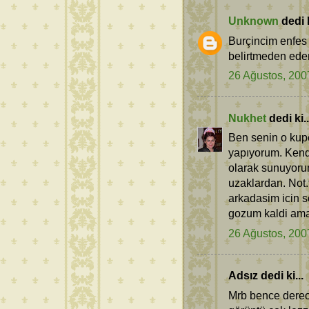
Unknown
dedi k
Burçincim enfes 
belirtmeden edem
26 Ağustos, 200
Nukhet
dedi ki..
Ben senin o kupe
yapıyorum. Kendi
olarak sunuyorum
uzaklardan. Not.
arkadasim icin 
gozum kaldi ama 
26 Ağustos, 200
Adsız dedi ki...
Mrb bence dereo