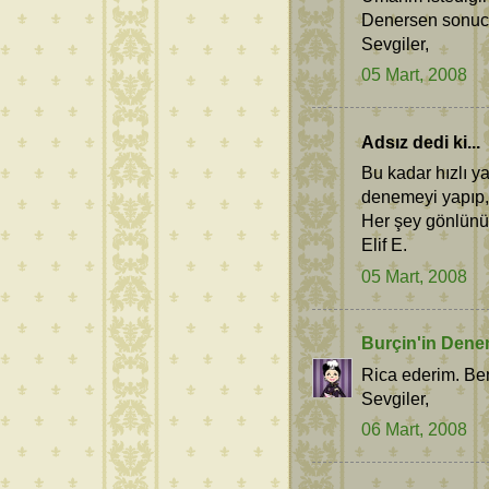
Denersen sonucu
Sevgiler,
05 Mart, 2008
Adsız dedi ki...
Bu kadar hızlı yan
denemeyi yapıp, s
Her şey gönlünü
Elif E.
05 Mart, 2008
Burçin'in Dene
Rica ederim. Ben
Sevgiler,
06 Mart, 2008