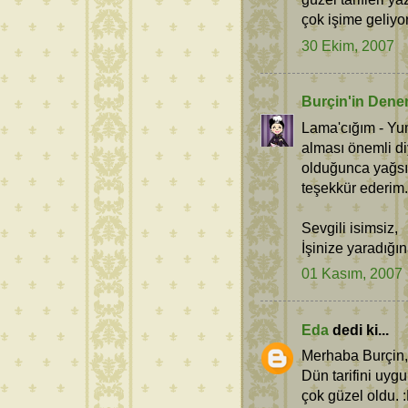
çok işime geliyo
30 Ekim, 2007
Burçin'in Dene
Lama'cığım - Yum
alması önemli d
olduğunca yağsız
teşekkür ederim.
Sevgili isimsiz,
İşinize yaradığ
01 Kasım, 2007
Eda
dedi ki...
Merhaba Burçin,
Dün tarifini uyg
çok güzel oldu. 