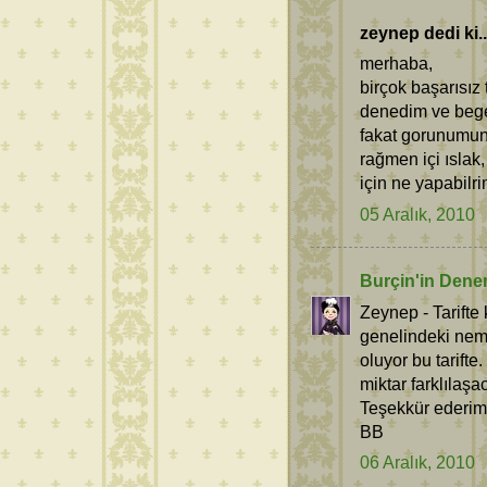
zeynep dedi ki..
merhaba,
birçok başarısız
denedim ve beg
fakat gorunumun
rağmen içi ıslak
için ne yapabilr
05 Aralık, 2010
Burçin'in Dene
Zeynep - Tarifte
genelindeki neml
oluyor bu tarifte
miktar farklılaşac
Teşekkür ederim
BB
06 Aralık, 2010