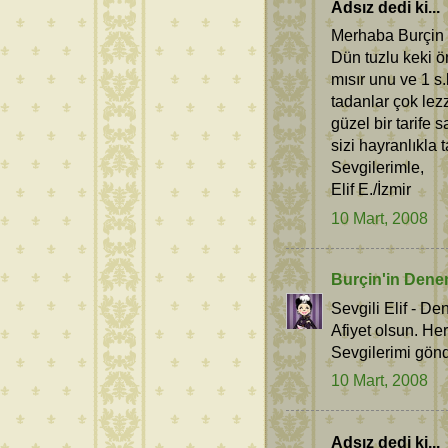
Adsız dedi ki...
Merhaba Burçin
Dün tuzlu keki ön
mısır unu ve 1 s
tadanlar çok le
güzel bir tarife
sizi hayranlıkla t
Sevgilerimle,
Elif E./İzmir
10 Mart, 2008
Burçin'in Dene
Sevgili Elif - D
Afiyet olsun. He
Sevgilerimi gönd
10 Mart, 2008
Adsız dedi ki...