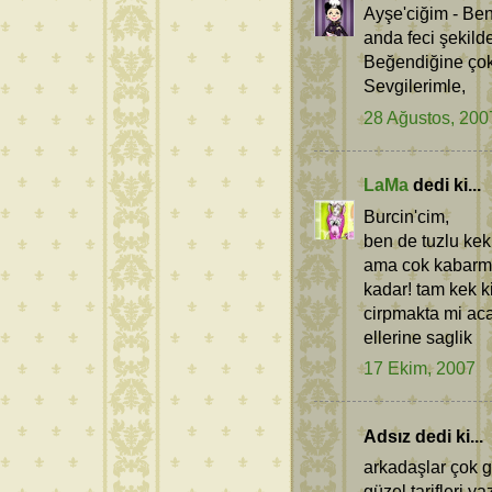
Ayşe'ciğim - Ben
anda feci şekild
Beğendiğine çok
Sevgilerimle,
28 Ağustos, 200
LaMa
dedi ki...
Burcin'cim,
ben de tuzlu kek
ama cok kabarma
kadar! tam kek k
cirpmakta mi ac
ellerine saglik
17 Ekim, 2007
Adsız dedi ki...
arkadaşlar çok g
güzel tarifleri y