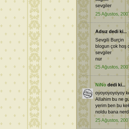
sevgiler
25 Ağustos, 200
Adsız dedi ki...
Sevgili Burçin
blogun çok hoş 
sevgiler
nur
25 Ağustos, 200
NiNo
dedi ki...
oyoyoyoyoyoy ke
Allahim bu ne g
yerim ben bu ke
noldu bana ner
25 Ağustos, 200