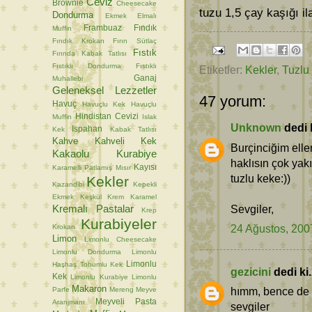
Ceviz
Brownie
Cheesecake
tuzu 1,5 çay kaşığı i
Dondurma
Ekmek
Elmalı
Frambuaz
Fındık
Muffin
Fındık Krokan
Fırın Sütlaç
Fıstık
Fırında Kabak Tatlısı
Fıstıklı Dondurma
Fıstıklı
Etiketler:
Kekler
,
Tuzlu
Ganaj
Muhallebi
Geleneksel Lezzetler
47 yorum:
Havuç
Havuçlu Kek
Havuçlu
Hindistan Cevizi
Muffin
Islak
Unknown
dedi k
Ispahan
Kek
Kabak Tatlısı
Kahve
Kahveli Kek
Burçinciğim elle
Kakaolu Kurabiye
haklısın çok yak
Kayısı
Karamelli Patlamış Mısır
tuzlu keke:))
Kekler
Kazandibi
Kepekli
Ekmek
Keşkül
Krem Karamel
Kremalı Pastalar
Sevgiler,
Krep
Kurabiyeler
24 Ağustos, 200
Krokan
Limon
Limonlu Cheesecake
Limonlu Dondurma
Limonlu
Limonlu
Haşhaş Tohumlu Kek
gezicini
dedi ki.
Kek
Limonlu Kurabiye
Limonlu
Makaron
hımm, bence de n
Parfe
Mereng
Meyve
Meyveli Pasta
Aranjmanı
sevgiler