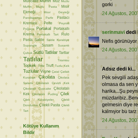
Muffin
Mudcake
Muz
Muzlu
gorki
Mısır
Muffin
Muzlu Pasta
Ekmeği
Mısır Gevreği
24 Ağustos, 200
Pastacı
Pandispanya
Parfe
Kreması
Pelte
Peynirli
Portakal
Portakallı
Poğaça
serinmavi
dedi k
Krema
Rulo
Portakallı Tart
Pasta
Sable
Sable Kurabiye
Nefis görünüyor e
Susam
Supangle
Susamlı
24 Ağustos, 200
Sütlü Tatlılar
Tartlar
Çubuk
Tatlılar
Tiramisu
Topkek
Truff
Trifle
Tuzlu Kek
Adsız dedi ki...
Tuzlular
Vişne
Çatal
Çatlak
Çikolata
Pek sevgili adaş
Kurabiye
Çikolata
Salamı
Çikolatalı Cevizli Kek
olmasa da sen y
Çikolatalı
Çikolatalı Cupcake
harika...Şu peyn
Çilek
Kek
Çikolatalı Puding
müzdaribiz..Bend
Çilek Kurabiyeler
Çilekli
gelmesin diye r
Çilekli Pasta
Dondurma
Çilekli
kalmıyor bu tarz 
Tart
24 Ağustos, 200
Kötüye Kullanım
Bildir