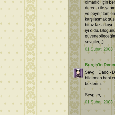
olmadığı için be
dereotu ile yap
ve peynir tam er
karşılaşmak güze
biraz fazla koyd
iyi oldu. Blogunu
güvenebileceğim
sevgiler, ;)
01 Şubat, 2008
Burçin'in Dene
Sevgili Dado -
bildirmen beni ç
beklerim.
Sevgiler,
01 Şubat, 2008