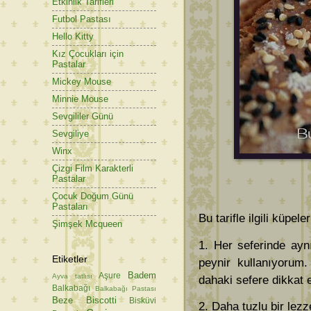
Etkinlik Tarifleri
Futbol Pastası
Hello Kitty
Kız Çocukları için
Pastalar
Mickey Mouse
Minnie Mouse
Sevgililer Günü
Sevgiliye
Winx
Çizgi Film Karakterli
Pastalar
Çocuk Doğum Günü
Pastaları
Bu tarifle ilgili küpele
Şimşek Mcqueen
1. Her seferinde ayn
Etiketler
peynir kullanıyorum.
Badem
Aşure
Ayva tatlısı
dahaki sefere dikkat
Balkabağı
Balkabağı Pastası
Beze
Biscotti
Bisküvi
2. Daha tuzlu bir lez