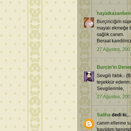
hayatkazanben
Burçinciğim süpe
mayalı ekmeğe be
sağlık canım.
Beraat kandiliniz
27 Ağustos, 200
Burçin'in Dene
Sevgili hkbk - (B
teşekkür ederim
Sevgilerimle,
27 Ağustos, 200
Saliha
dedi ki...
canım ellerıne s
bayıldım benımd