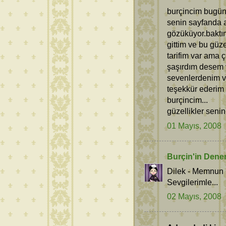
burçincim bugün 
senin sayfanda a
gözüküyor.bakt
gittim ve bu güz
tarifim var ama 
şaşırdım desem y
sevenlerdenim ve
teşekkür ederim b
burçincim...
güzellikler senin
01 Mayıs, 2008
Burçin'in Dene
Dilek - Memnun k
Sevgilerimle...
02 Mayıs, 2008