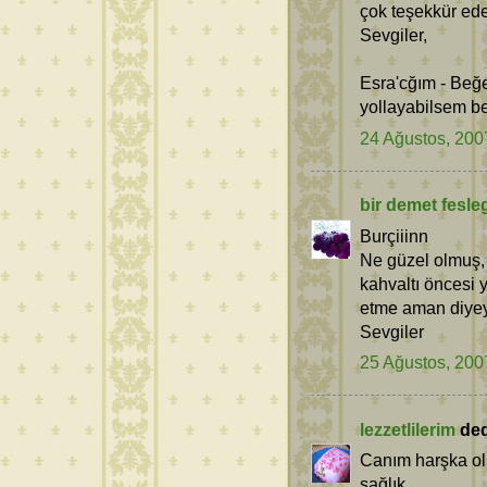
çok teşekkür ede
Sevgiler,
Esra'cğım - Beğ
yollayabilsem be
24 Ağustos, 200
bir demet fesle
Burçiiinn
Ne güzel olmuş, 
kahvaltı öncesi ye
etme aman diyey
Sevgiler
25 Ağustos, 200
lezzetlilerim
dedi
Canım harşka ol
sağlık.