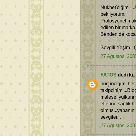
Nükhet'ciğim - U
bekliyorum.
Profosyonel maki
edilen bir marka
Benden de kocam
Sevgili Yeşim - 
27 Ağustos, 200
FATOS
dedi ki..
burçincigim, he
takipcinim....Bl
malesef yutkunma
ellerine saglık 
olmus...yapanın e
sevgiler...
27 Ağustos, 200