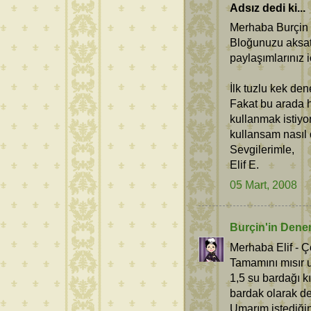
Adsız dedi ki...
Merhaba Burçin
Bloğunuzu aksat
paylaşımlarınız i
İlk tuzlu kek den
Fakat bu arada h
kullanmak istiyo
kullansam nasıl o
Sevgilerimle,
Elif E.
05 Mart, 2008
Burçin'in Dene
Merhaba Elif - Ço
Tamamını mısır u
1,5 su bardağı kı
bardak olarak de
Umarım istediğin