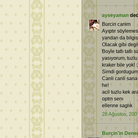
ayseyaman
dedi
Burcin canim
Ayıptır söylemesi
yandan da bilgis
Olacak gibi degil
Boyle tatlı tatlı
yasıyorum, tuzlu
kraker bile yok! :
Simdi gordugum 
Canli canli san
he!
acil tuzlu kek ara
optm senı
ellerıne saglık
28 Ağustos, 200
Burçin'in Dene