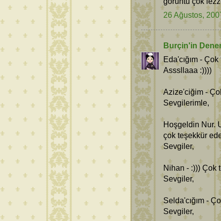
görüntü çok lezze
26 Ağustos, 200
Burçin'in Dene
Eda'cığım - Çok 
Asssllaaa :))))
Azize'ciğim - Ço
Sevgilerimle,
Hoşgeldin Nur. 
çok teşekkür ede
Sevgiler,
Nihan - :))) Çok
Sevgiler,
Selda'cığım - Ç
Sevgiler,