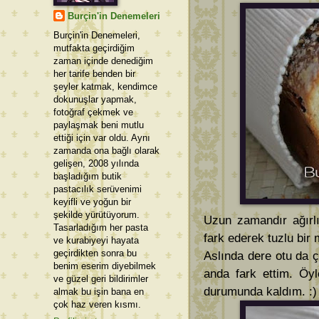
Burçin'in Denemeleri
Burçin'in Denemeleri,
mutfakta geçirdiğim
zaman içinde denediğim
her tarife benden bir
şeyler katmak, kendimce
dokunuşlar yapmak,
fotoğraf çekmek ve
paylaşmak beni mutlu
ettiği için var oldu. Aynı
zamanda ona bağlı olarak
gelişen, 2008 yılında
başladığım butik
pastacılık serüvenimi
keyifli ve yoğun bir
şekilde yürütüyorum.
Uzun zamandır ağırlı
Tasarladığım her pasta
fark ederek tuzlu bir
ve kurabiyeyi hayata
geçirdikten sonra bu
Aslında dere otu da 
benim eserim diyebilmek
anda fark ettim. Öyl
ve güzel geri bildirimler
durumunda kaldım. :)
almak bu işin bana en
çok haz veren kısmı.