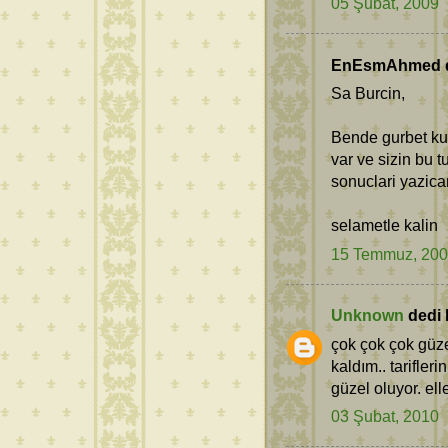
05 Şubat, 2009
EnEsmAhmed de
Sa Burcin,
Bende gurbet k
var ve sizin bu 
sonuclari yazica
selametle kalin
15 Temmuz, 20
Unknown
dedi k
çok çok çok güz
kaldım.. tarifle
güzel oluyor. elle
03 Şubat, 2010