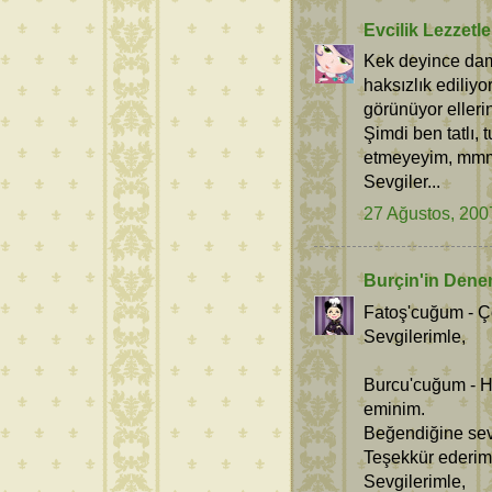
Evcilik Lezzetle
Kek deyince dama
haksızlık ediliyo
görünüyor ellerin
Şimdi ben tatlı, 
etmeyeyim, mmm
Sevgiler...
27 Ağustos, 200
Burçin'in Dene
Fatoş'cuğum - Ço
Sevgilerimle,
Burcu'cuğum - H
eminim.
Beğendiğine sev
Teşekkür ederim
Sevgilerimle,