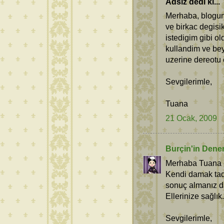
Adsız dedi ki...
Merhaba, blogunu
ve birkac degisik
istedigim gibi ol
kullandim ve bey
uzerine dereotu e
Sevgilerimle,
Tuana
21 Ocak, 2009
Burçin'in Dene
Merhaba Tuana 
Kendi damak tad
sonuç almanız da
Ellerinize sağlık.
Sevgilerimle,