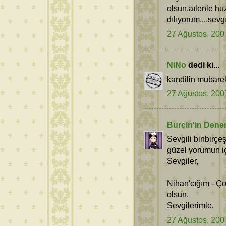
olsun.aılenle huz
dılıyorum....sevg
27 Ağustos, 200
NiNo
dedi ki...
kandilin mubare
27 Ağustos, 200
Burçin'in Dene
Sevgili binbirçe
güzel yorumun içi
Sevgiler,
Nihan'cığım - Ç
olsun.
Sevgilerimle,
27 Ağustos, 200