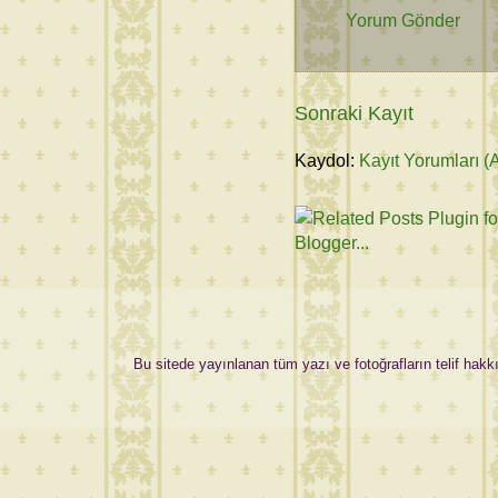
Yorum Gönder
Sonraki Kayıt
Kaydol:
Kayıt Yorumları (
Bu sitede yayınlanan tüm yazı ve fotoğrafların telif hakkı