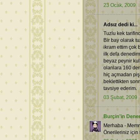
23 Ocak, 2009
Adsız dedi ki...
Tuzlu kek tarifi
Bir bay olarak t
ikram ettim çok 
ilk defa denedim 
beyaz peynir ku
olanlara 160 dere
hiç açmadan pişr
beklettikten son
tavsiye ederim.
03 Şubat, 2009
Burçin'in Dene
Merhaba - Memnu
Önerileriniz için 