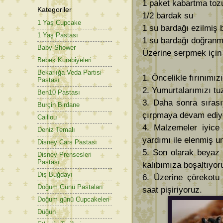
1 paket kabartma toz
Kategoriler
1/2 bardak su
1 Yaş Cupcake
1 su bardağı ezilmiş 
1 Yaş Pastası
1 su bardağı doğranmı
Baby Shower
Üzerine serpmek için
Bebek Kurabiyeleri
Bekarlığa Veda Partisi
1. Öncelikle fırınımız
Pastası
2. Yumurtalarımızı tuz
Ben10 Pastası
3. Daha sonra sırası
Burçin Birdane
çırpmaya devam ediy
Caillou
4. Malzemeler iyice 
Deniz Temalı
yardımı ile elenmiş u
Disney Cars Pastası
5. Son olarak beyaz 
Disney Prensesleri
Pastası
kalıbımıza boşaltıyor
Diş Buğdayı
6. Üzerine çörekotu
Doğum Günü Pastaları
saat pişiriyoruz.
Doğum günü Cupcakeleri
Düğün