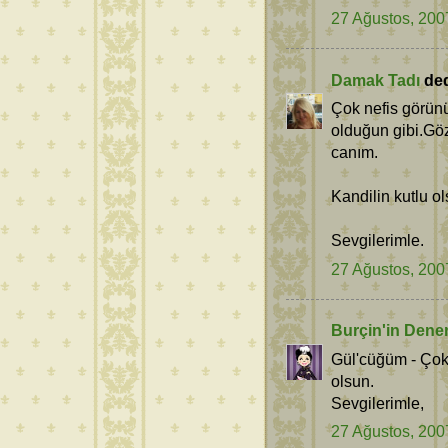
27 Ağustos, 200
Damak Tadı
dedi
Çok nefis görün
olduğun gibi.Göz
canım.
Kandilin kutlu ol
Sevgilerimle.
27 Ağustos, 200
Burçin'in Dene
Gül'cüğüm - Çok
olsun.
Sevgilerimle,
27 Ağustos, 200