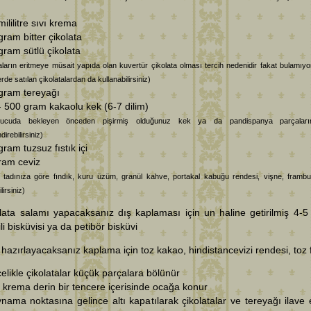
mililitre sıvı krema
gram bitter çikolata
gram sütlü çikolata
aların eritmeye müsait yapıda olan kuvertür çikolata olması tercih nedenidir fakat bulamıy
rde satılan çikolatalardan da kullanabilirsiniz)
gram tereyağı
- 500 gram kakaolu kek (6-7 dilim)
rucuda bekleyen önceden pişirmiş olduğunuz kek ya da pandispanya parçaları
irebilirsiniz)
gram tuzsuz fıstık içi
ram ceviz
tadınıza göre fındık, kuru üzüm, granül kahve, portakal kabuğu rendesi, vişne, framb
lirsiniz)
lata salamı yapacaksanız dış kaplaması için un haline getirilmiş 4-5
ili bisküvisi ya da petibör bisküvi
f hazırlayacaksanız kaplama için toz kakao, hindistancevizi rendesi, toz f
elikle çikolatalar küçük parçalara bölünür
ı krema derin bir tencere içerisinde ocağa konur
nama noktasına gelince altı kapatılarak çikolatalar ve tereyağı ilave ed