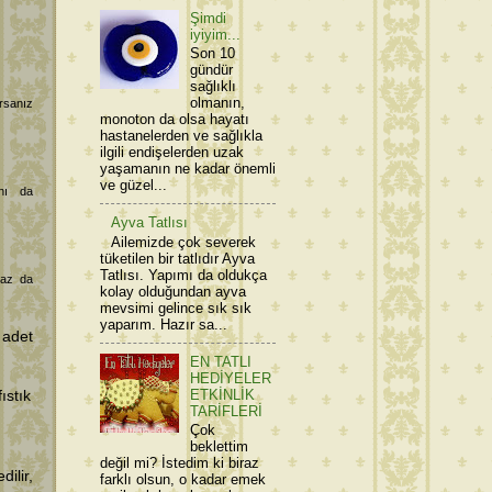
Şimdi
iyiyim...
Son 10
gündür
sağlıklı
olmanın,
orsanız
monoton da olsa hayatı
hastanelerden ve sağlıkla
ilgili endişelerden uzak
yaşamanın ne kadar önemli
ve güzel...
nı da
Ayva Tatlısı
Ailemizde çok severek
tüketilen bir tatlıdır Ayva
Tatlısı. Yapımı da oldukça
uaz da
kolay olduğundan ayva
mevsimi gelince sık sık
yaparım. Hazır sa...
 adet
EN TATLI
HEDİYELER
ETKİNLİK
ıstık
TARİFLERİ
Çok
beklettim
değil mi? İstedim ki biraz
ilir,
farklı olsun, o kadar emek