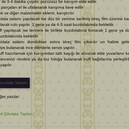
 ile 3-4 dakika çırpılır, pürüzsüz bir karışım elde edilir.
 parçaları el ile ufalanarak karışıma ilave edilir
tık ve diğer malzemeler eklenir, karıştırılır.
olata salamı yapılacak ise düz bir zemine serilmiş streç film üzerine ka
ılarak rulo yapılır. 1 gece ya da 4-5 saat buzdolabında bekletilir.
ff yapılacak ise tencere ile birlikte buzdolabına konarak 1 gece ya d
uzdolabında bekletilir.
kolata salamı donduktan sonra streç film çıkarılır un haline getir
iye bulanarak ince dilimlerle servis yapılır.
uff hazırlamak için karışımdan tatlı kaşığı ile alınarak elde yuvarlanır k
tancevizi rendesi ya da toz fıstığa bulanarak truff kağıtlarına yerleştiril
yapılır.
diğer yazılar:
li Çikolata Topları