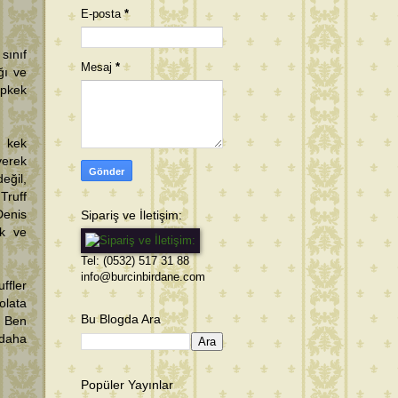
E-posta
*
sınıf
Mesaj
*
ğı ve
opkek
a kek
verek
eğil,
Truff
Sipariş ve İletişim:
Denis
ak ve
Tel: (0532) 517 31 88
info@burcinbirdane.com
ffler
olata
Bu Blogda Ara
. Ben
 daha
Popüler Yayınlar