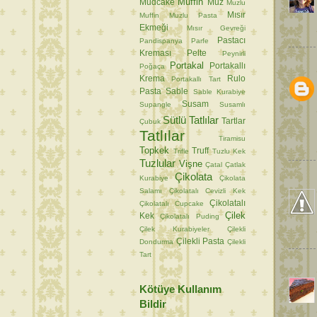
Muffin
Mudcake
Muz
Muzlu
Mısır
Muffin
Muzlu Pasta
Ekmeği
Mısır Gevreği
Pastacı
Pandispanya
Parfe
Kreması
Pelte
Peynirli
Portakal
Portakallı
Poğaça
Krema
Rulo
Portakallı Tart
Pasta
Sable
Sable Kurabiye
Susam
Supangle
Susamlı
Sütlü Tatlılar
Tartlar
Çubuk
Tatlılar
Tiramisu
Topkek
Truff
Trifle
Tuzlu Kek
Tuzlular
Vişne
Çatal
Çatlak
Çikolata
Kurabiye
Çikolata
Salamı
Çikolatalı Cevizli Kek
Çikolatalı
Çikolatalı Cupcake
Çilek
Kek
Çikolatalı Puding
Çilek Kurabiyeler
Çilekli
Çilekli Pasta
Dondurma
Çilekli
Tart
Kötüye Kullanım
Bildir