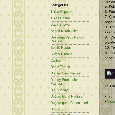
mikser
Kategoriler
5. Kek
1 Yaş Cupcake
6. Fıs
7. Çik
1 Yaş Pastası
boşalt
Baby Shower
8. Tru
Bebek Kurabiyeleri
saat b
Bekarlığa Veda Partisi
9. Çi
Pastası
bisküv
Ben10 Pastası
10. Tr
hindis
Burçin Birdane
servis 
Caillou
Deniz Temalı
Disney Cars Pastası
Disney Prensesleri
Pastası
İlgili 
Diş Buğdayı
•
Truff
Doğum Günü Pastaları
•
Vişne
Doğum günü Cupcakeleri
Düğün