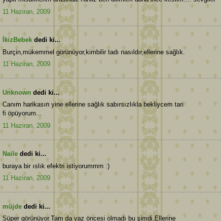
11 Haziran, 2009
İkizBebek
dedi ki...
Burçin,mükemmel görünüyor,kimbilir tadı nasıldır,ellerine sağlık.
11 Haziran, 2009
Unknown
dedi ki...
Canım harikasın yine ellerine sağlık sabırsızlıkla bekliycem tari
fi öpüyorum...
11 Haziran, 2009
Naile
dedi ki...
buraya bir ıslık efektri istiyorummm :)
11 Haziran, 2009
müjde
dedi ki...
Süper görünüyor.Tam da yaz öncesi olmadı bu şimdi.Ellerine