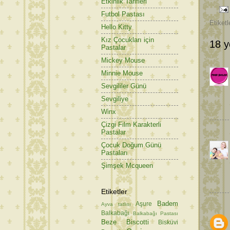
Etkinlik Tarifleri
Futbol Pastası
Etiketl
Hello Kitty
Kız Çocukları için
18 y
Pastalar
Mickey Mouse
Minnie Mouse
Sevgililer Günü
Sevgiliye
Winx
Çizgi Film Karakterli
Pastalar
Çocuk Doğum Günü
Pastaları
Şimşek Mcqueen
Etiketler
Badem
Aşure
Ayva tatlısı
Balkabağı
Balkabağı Pastası
Beze
Biscotti
Bisküvi