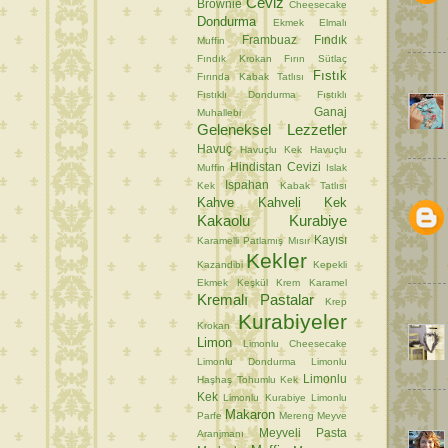
Ceviz
Brownie
Cheesecake
Dondurma
Ekmek
Elmalı
Frambuaz
Fındık
Muffin
Fındık Krokan
Fırın Sütlaç
Fıstık
Fırında Kabak Tatlısı
Fıstıklı Dondurma
Fıstıklı
Ganaj
Muhallebi
Geleneksel Lezzetler
Havuç
Havuçlu Kek
Havuçlu
Hindistan Cevizi
Muffin
Islak
Ispahan
Kek
Kabak Tatlısı
Kahve
Kahveli Kek
Kakaolu Kurabiye
Kayısı
Karamelli Patlamış Mısır
Kekler
Kazandibi
Kepekli
Ekmek
Keşkül
Krem Karamel
Kremalı Pastalar
Krep
Kurabiyeler
Krokan
Limon
Limonlu Cheesecake
Limonlu Dondurma
Limonlu
Limonlu
Haşhaş Tohumlu Kek
Kek
Limonlu Kurabiye
Limonlu
Makaron
Parfe
Mereng
Meyve
Meyveli Pasta
Aranjmanı