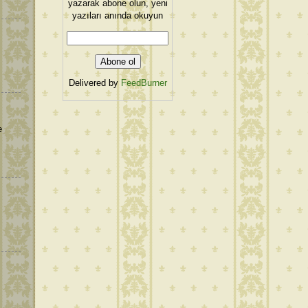
yazarak abone olun, yeni
yazıları anında okuyun
Delivered by
FeedBurner
e