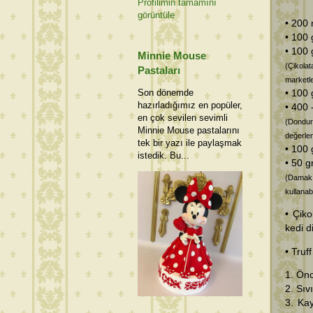
Profilimin tamamını
görüntüle
• 200 
• 100 
• 100 
Minnie Mouse
(Çikolat
Pastaları
marketle
Son dönemde
• 100 
hazırladığımız en popüler,
• 400 
en çok sevilen sevimli
(Dondu
Minnie Mouse pastalarını
değerlend
tek bir yazı ile paylaşmak
• 100 
istedik. Bu...
• 50 g
(Damak 
kullanabi
• Çiko
kedi d
• Truf
1. Önc
2. Sıv
3. Kay