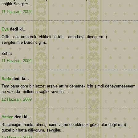
sağlık.Sevgiler...
11 Haziran, 2009
Eya
dedi ki...
Offff...cok ama cok tehlikeli bir tatli...ama hayir diyemem :)
sevgilerimle Burcincigim...
Zehra
11 Haziran, 2009
Seda
dedi ki...
Tam bana göre bir lezzet arşive attım denemek için şimdi deneyemeeeeem
ne yazıkki :))ellerine sağlık,sevgiler....
12 Haziran, 2009
Hatice
dedi ki...
Burçinciğim harika olmuş, içine vişne de eklesek güzel olur değil mi:))
güzel bir hafta diliyorum, sevgiler...
15 Haziran, 2009