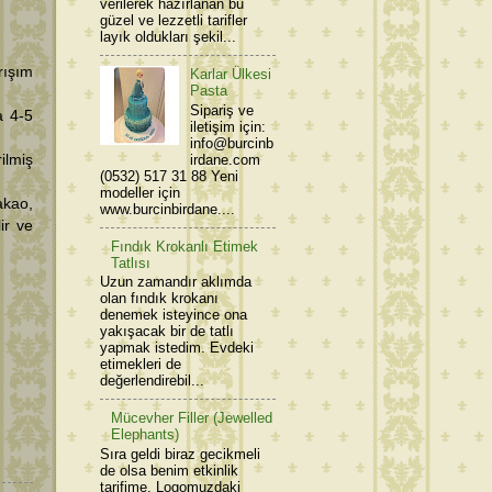
verilerek hazırlanan bu
güzel ve lezzetli tarifler
layık oldukları şekil...
rışım
Karlar Ülkesi
Pasta
Sipariş ve
a 4-5
iletişim için:
info@burcinb
irdane.com
ilmiş
(0532) 517 31 88 Yeni
modeller için
akao,
www.burcinbirdane....
ir ve
Fındık Krokanlı Etimek
Tatlısı
Uzun zamandır aklımda
olan fındık krokanı
denemek isteyince ona
yakışacak bir de tatlı
yapmak istedim. Evdeki
etimekleri de
değerlendirebil...
Mücevher Filler (Jewelled
Elephants)
Sıra geldi biraz gecikmeli
de olsa benim etkinlik
tarifime. Logomuzdaki