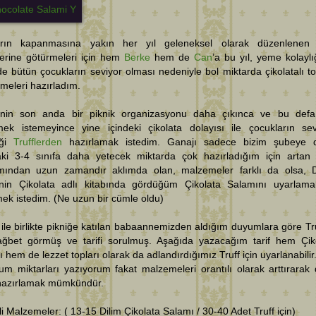
arın kapanmasına yakın her yıl geleneksel olarak düzenlenen 
lerine götürmeleri için hem
Berke
hem de
Can
’a bu yıl, yeme kolaylı
e bütün çocukların seviyor olması nedeniyle bol miktarda çikolatalı t
emeleri hazırladım.
’nin son anda bir piknik organizasyonu daha çıkınca ve bu def
mek istemeyince yine içindeki çikolata dolayısı ile çocukların se
iği
Trufflerden
hazırlamak istedim. Ganajı sadece bizim şubeye d
aki 3-4 sınıfa daha yetecek miktarda çok hazırladığım için artan 
ımından uzun zamandır aklımda olan, malzemeler farklı da olsa, 
’nin Çikolata adlı kitabında gördüğüm Çikolata Salamını uyarlam
k istedim. (Ne uzun bir cümle oldu)
ile birlikte pikniğe katılan babaannemizden aldığım duyumlara göre Tru
ağbet görmüş ve tarifi sorulmuş. Aşağıda yazacağım tarif hem Çik
 hem de lezzet topları olarak da adlandırdığımız Truff için uyarlanabilir
m miktarları yazıyorum fakat malzemeleri orantılı olarak arttırarak
 hazırlamak mümkündür.
i Malzemeler: ( 13-15 Dilim Çikolata Salamı / 30-40 Adet Truff için)