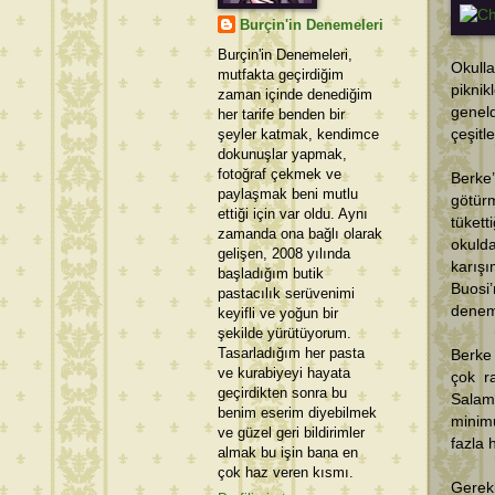
Burçin'in Denemeleri
Burçin'in Denemeleri,
Okull
mutfakta geçirdiğim
piknik
zaman içinde denediğim
geneld
her tarife benden bir
şeyler katmak, kendimce
çeşitl
dokunuşlar yapmak,
fotoğraf çekmek ve
Berke
paylaşmak beni mutlu
götür
ettiği için var oldu. Aynı
tükett
zamanda ona bağlı olarak
okuld
gelişen, 2008 yılında
karış
başladığım butik
Buosi
pastacılık serüvenimi
deneme
keyifli ve yoğun bir
şekilde yürütüyorum.
Tasarladığım her pasta
Berke 
ve kurabiyeyi hayata
çok r
geçirdikten sonra bu
Salamı
benim eserim diyebilmek
minimu
ve güzel geri bildirimler
fazla
almak bu işin bana en
çok haz veren kısmı.
Gerekl