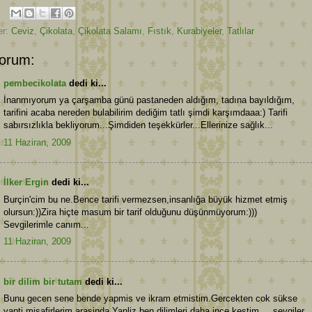
er:
Ceviz
,
Çikolata
,
Çikolata Salamı
,
Fıstık
,
Kurabiyeler
,
Tatlılar
orum:
pembecikolata
dedi ki...
İnanmıyorum ya çarşamba günü pastaneden aldığım, tadına bayıldığım,
tarifini acaba nereden bulabilirim dediğim tatlı şimdi karşımdaaa:) Tarifi
sabırsızlıkla bekliyorum...Şimdiden teşekkürler...Ellerinize sağlık...
11 Haziran, 2009
İlker Ergin
dedi ki...
Burçin'cim bu ne.Bence tarifi vermezsen,insanlığa büyük hizmet etmiş
olursun:))Zira hiçte masum bir tarif olduğunu düşünmüyorum:)))
Sevgilerimle canım...
11 Haziran, 2009
bir dilim bir tutam
dedi ki...
Bunu gecen sene bende yapmis ve ikram etmistim.Gercekten cok sükse
yapti misafirlerim arasinda.Yanliz ben dilimleri daha ince kestim.... sevgiler