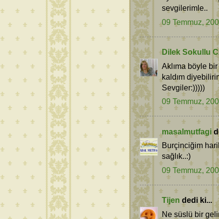
sevgilerimle..
09 Temmuz, 20
Dilek Sokullu
Aklıma böyle bi
kaldım diyebilirim
Sevgiler:)))))
09 Temmuz, 20
masalmutfagi
de
Burçinciğim hari
sağlık..:)
09 Temmuz, 20
Tijen
dedi ki...
Ne süslü bir gel