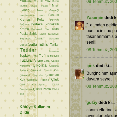
Muffin
08 Temmuz, 20
Mudcake
Muz
Muzlu
Mısır
Muffin
Muzlu Pasta
Ekmeği
Mısır Gevreği
Pastacı
Pandispanya
Parfe
Yasemin
dedi ki
Kreması
Pelte
Peynirli
Portakal
"..elimden geldi
Portakallı
Poğaça
Krema
Rulo
Portakallı Tart
burcincim, bu p
Pasta
Sable
Sable Kurabiye
tasarlanmamis bi
Susam
Supangle
Susamlı
seni!!!
Sütlü Tatlılar
Tartlar
Çubuk
Tatlılar
08 Temmuz, 20
Tiramisu
Topkek
Truff
Trifle
Tuzlu Kek
Tuzlular
Vişne
Çatal
Çatlak
Çikolata
ipek
dedi ki...
Kurabiye
Çikolata
Salamı
Çikolatalı Cevizli Kek
Burçincimm aşmış
Çikolatalı
Çikolatalı Cupcake
duvara seyret.
Çilek
Kek
Çikolatalı Puding
Çilek Kurabiyeler
Çilekli
08 Temmuz, 20
Çilekli Pasta
Dondurma
Çilekli
Tart
gülay
dedi ki...
Kötüye Kullanım
canım ellerine s
Bildir
ayrıntılar bile 