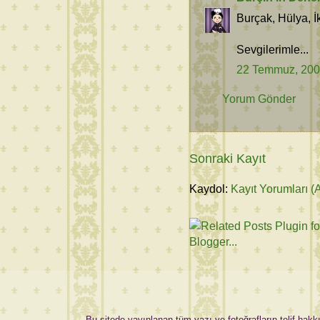
Burçak, Hülya, İ
Sevgilerimle...
22 Temmuz, 20
Yorum Gönder
Sonraki Kayıt
Kaydol:
Kayıt Yorumları (
Bu sitede yayınlanan tüm yazı ve fotoğrafların telif hakkı