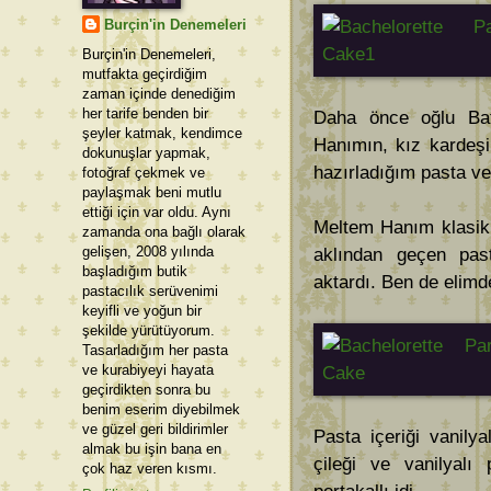
Burçin'in Denemeleri
Burçin'in Denemeleri,
mutfakta geçirdiğim
zaman içinde denediğim
her tarife benden bir
Daha önce oğlu Ba
şeyler katmak, kendimce
Hanımın, kız kardeşi
dokunuşlar yapmak,
hazırladığım pasta ve
fotoğraf çekmek ve
paylaşmak beni mutlu
ettiği için var oldu. Aynı
Meltem Hanım klasik 
zamanda ona bağlı olarak
gelişen, 2008 yılında
aklından geçen past
başladığım butik
aktardı. Ben de elimd
pastacılık serüvenimi
keyifli ve yoğun bir
şekilde yürütüyorum.
Tasarladığım her pasta
ve kurabiyeyi hayata
geçirdikten sonra bu
benim eserim diyebilmek
ve güzel geri bildirimler
Pasta içeriği vanily
almak bu işin bana en
çileği ve vanilyalı
çok haz veren kısmı.