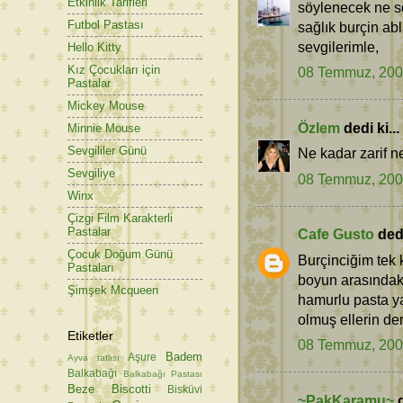
Etkinlik Tarifleri
söylenecek ne söz
Futbol Pastası
sağlık burçin abl
sevgilerimle,
Hello Kitty
Kız Çocukları için
08 Temmuz, 20
Pastalar
Mickey Mouse
Özlem
dedi ki...
Minnie Mouse
Sevgililer Günü
Ne kadar zarif n
Sevgiliye
08 Temmuz, 20
Winx
Çizgi Film Karakterli
Pastalar
Cafe Gusto
dedi
Çocuk Doğum Günü
Burçinciğim tek 
Pastaları
boyun arasındaki
Şimşek Mcqueen
hamurlu pasta y
olmuş ellerin der
Etiketler
08 Temmuz, 20
Badem
Aşure
Ayva tatlısı
Balkabağı
Balkabağı Pastası
Beze
Biscotti
Bisküvi
~PakKaramu~
d