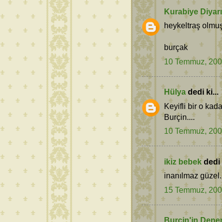
Kurabiye Diyarı
heykeltraş olmuş
burçak
10 Temmuz, 20
Hülya
dedi ki...
Keyifli bir o kad
Burçin....
10 Temmuz, 20
ikiz bebek
dedi k
inanılmaz güzel.
15 Temmuz, 20
Burçin'in Dene