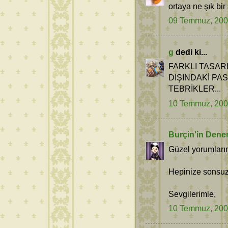
ortaya ne şık bir
09 Temmuz, 20
g
dedi ki...
FARKLI TASAR
DIŞINDAKİ PA
TEBRİKLER...
10 Temmuz, 20
Burçin'in Dene
Güzel yorumların
Hepinize sonsuz 
Sevgilerimle,
10 Temmuz, 20