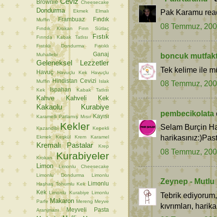
Ceviz
Brownie
Cheesecake
Dondurma
Pak Karamu read
Ekmek
Elmalı
Frambuaz
Fındık
Muffin
08 Temmuz, 20
Fındık Krokan
Fırın Sütlaç
Fıstık
Fırında Kabak Tatlısı
Fıstıklı Dondurma
Fıstıklı
Ganaj
boncuk mutfak
Muhallebi
Geleneksel Lezzetler
Tek kelime ile 
Havuç
Havuçlu Kek
Havuçlu
Hindistan Cevizi
Muffin
Islak
08 Temmuz, 20
Ispahan
Kek
Kabak Tatlısı
Kahve
Kahveli Kek
Kakaolu Kurabiye
pembecikolata
Kayısı
Karamelli Patlamış Mısır
Kekler
Selam Burçin Ha
Kazandibi
Kepekli
harikasınız:)Pas
Ekmek
Keşkül
Krem Karamel
Kremalı Pastalar
Krep
08 Temmuz, 20
Kurabiyeler
Krokan
Limon
Limonlu Cheesecake
Limonlu Dondurma
Limonlu
Zeynep - Mutlu
Limonlu
Haşhaş Tohumlu Kek
Kek
Limonlu Kurabiye
Limonlu
Tebrik ediyorum,
Makaron
Parfe
Mereng
Meyve
kıvrımları, harik
Meyveli Pasta
Aranjmanı