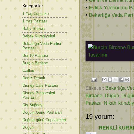
•
Gelin ve Damat Kura
Kategoriler
•
Evlilik Yıldönümü P
1 Yaş Cupcake
•
Bekarlığa Veda Part
1 Yaş Pastası
Baby Shower
Bebek Kurabiyeleri
Bekarlığa Veda Partisi
Pastası
Ben10 Pastası
Burçin Birdane
Caillou
Deniz Temalı
Disney Cars Pastası
Etiketler:
Bekarlığa Ved
Disney Prensesleri
Birdane
,
Düğün
,
Düğün
Pastası
Pastası
,
Nikah Kurabiy
Diş Buğdayı
Doğum Günü Pastaları
19 yorum:
Doğum günü Cupcakeleri
Düğün
RENKLİ KURAB