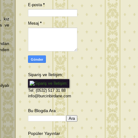
E-posta
*
, kız
Mesaj
*
ta ve
ından
imden
Sipariş ve İletişim:
lyalı
Tel: (0532) 517 31 88
info@burcinbirdane.com
Bu Blogda Ara
Popüler Yayınlar