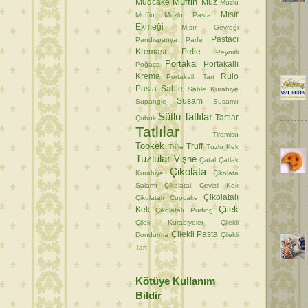
Muffin
Mudcake
Muz
Muzlu
Mısır
Muffin
Muzlu Pasta
Ekmeği
Mısır Gevreği
Pastacı
Pandispanya
Parfe
Kreması
Pelte
Peynirli
Portakal
Portakallı
Poğaça
Krema
Rulo
Portakallı Tart
Pasta
Sable
Sable Kurabiye
Susam
Supangle
Susamlı
Sütlü Tatlılar
Tartlar
Çubuk
Tatlılar
Tiramisu
Topkek
Truff
Trifle
Tuzlu Kek
Tuzlular
Vişne
Çatal
Çatlak
Çikolata
Kurabiye
Çikolata
Salamı
Çikolatalı Cevizli Kek
Çikolatalı
Çikolatalı Cupcake
Çilek
Kek
Çikolatalı Puding
Çilek Kurabiyeler
Çilekli
Çilekli Pasta
Dondurma
Çilekli
Tart
Kötüye Kullanım
Bildir