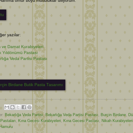
Hanıma ömür boyu mutluluklar diliyorum.
diğer yazılar:
n ve Damat Kurabiyeleri
lik Yıldönümü Pastası
rlığa Veda Partisi Pastası
er:
Bekarlığa Veda Partisi
,
Bekarlığa Veda Partisi Pastası
,
Burçin Birdane
,
Dü
Pastaları
,
Kına Gecesi Kurabiyeleri
,
Kına Gecesi Pastası
,
Nikah Kurabiyeleri
 Hamuru