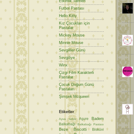
Etkinlik Tarifleri
Futbol Pastası
Hello Kitty
Kız Çocukları için
Pastalar
Mickey Mouse
Minnie Mouse
Sevgililer Günü
Sevgiliye
Winx
Çizgi Film Karakterli
Pastalar
Çocuk Doğum Günü
Pastaları
Şimşek Mcqueen
Etiketler
Badem
Aşure
Ayva tatlısı
Balkabağı
Balkabağı Pastası
Beze
Biscotti
Bisküvi