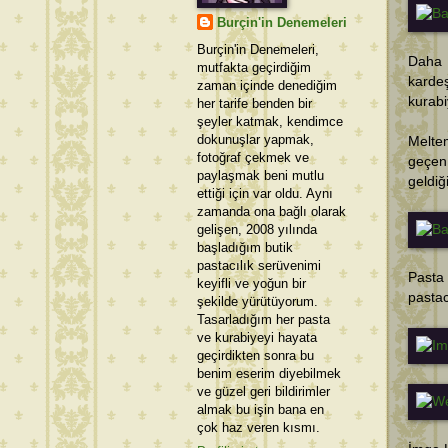
Burçin'in Denemeleri
Burçin'in Denemeleri,
Daha 
mutfakta geçirdiğim
karde
zaman içinde denediğim
kurabi
her tarife benden bir
şeyler katmak, kendimce
dokunuşlar yapmak,
Melte
fotoğraf çekmek ve
geçen
paylaşmak beni mutlu
geldiğ
ettiği için var oldu. Aynı
zamanda ona bağlı olarak
gelişen, 2008 yılında
başladığım butik
pastacılık serüvenimi
Pasta 
keyifli ve yoğun bir
pastac
şekilde yürütüyorum.
Tasarladığım her pasta
ve kurabiyeyi hayata
geçirdikten sonra bu
benim eserim diyebilmek
ve güzel geri bildirimler
almak bu işin bana en
çok haz veren kısmı.