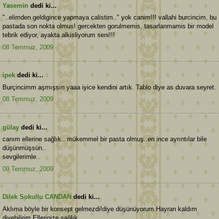
Yasemin
dedi ki...
"..elimden geldigince yapmaya calistim.." yok canim!!! vallahi burcincim, bu
pastada son nokta olmus! gercekten gorulmemis, tasarlanmamis bir model
tebrik ediyor, ayakta alkisliyorum seni!!!
08 Temmuz, 2009
ipek
dedi ki...
Burçincimm aşmışsın yaaa iyice kendini artık. Tablo diye as duvara seyret.
08 Temmuz, 2009
gülay
dedi ki...
canım ellerine sağlık.. mükemmel bir pasta olmuş..en ince ayrıntılar bile
düşünmüşsün..
sevgilerimle..
09 Temmuz, 2009
Dilek Sokullu CANDAN
dedi ki...
Aklıma böyle bir konsept gelmezdi!diye düşünüyorum.Hayran kaldım
diyebilirim.Ellerinize sağlık.....