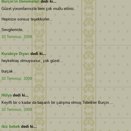
Burçin'in Denemeleri
dedi ki...
Güzel yorumlarınızla beni çok mutlu ettiniz.
Hepinize sonsuz teşekkürler...
Sevgilerimle,
10 Temmuz, 2009
Kurabiye Diyarı
dedi ki...
heykeltraş olmuşsunuz, çok güzel...
burçak
10 Temmuz, 2009
Hülya
dedi ki...
Keyifli bir o kadar da başarılı bir çalışma olmuş.Tebrikler Burçin....
10 Temmuz, 2009
ikiz bebek
dedi ki...