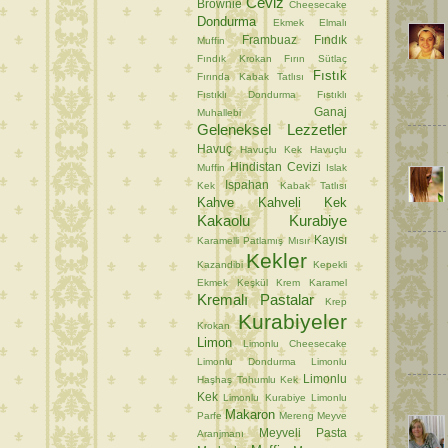
Ceviz
Brownie
Cheesecake
Dondurma
Ekmek
Elmalı
Frambuaz
Fındık
Muffin
Fındık Krokan
Fırın Sütlaç
Fıstık
Fırında Kabak Tatlısı
Fıstıklı Dondurma
Fıstıklı
Ganaj
Muhallebi
Geleneksel Lezzetler
Havuç
Havuçlu Kek
Havuçlu
Hindistan Cevizi
Muffin
Islak
Ispahan
Kek
Kabak Tatlısı
Kahve
Kahveli Kek
Kakaolu Kurabiye
Kayısı
Karamelli Patlamış Mısır
Kekler
Kazandibi
Kepekli
Ekmek
Keşkül
Krem Karamel
Kremalı Pastalar
Krep
Kurabiyeler
Krokan
Limon
Limonlu Cheesecake
Limonlu Dondurma
Limonlu
Limonlu
Haşhaş Tohumlu Kek
Kek
Limonlu Kurabiye
Limonlu
Makaron
Parfe
Mereng
Meyve
Meyveli Pasta
Aranjmanı