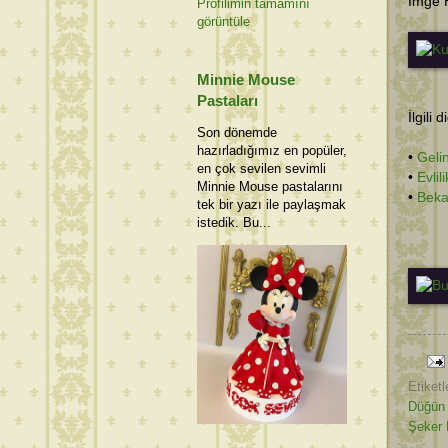
İmge 
Profilimin tamamını
görüntüle
Minnie Mouse
Pastaları
İlgili 
Son dönemde
hazırladığımız en popüler,
•
Geli
en çok sevilen sevimli
•
Evli
Minnie Mouse pastalarını
•
Beka
tek bir yazı ile paylaşmak
istedik. Bu...
Etiketl
Düğün 
Şeker