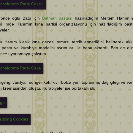
önce oğlu Batu için
Batman pastası
hazırladığım Meltem Hanımın
şi İmge Hanımın kına partisi organizasyonu için hazırladığım pas
yeler.
m Hanım klasik kına gecesi teması tercih etmediğini belirterek akl
 pasta ve kurabiye modelini ayrıntıları ile bana aktardı. Ben de el
ince uyarlamaya çalıştım.
içeriği vanilyalı sünger kek, kivi, bolca yeni toplanmış dağ çileği ve vani
ı kremasından oluştu. Kurabiyeler ise portakallı idi.