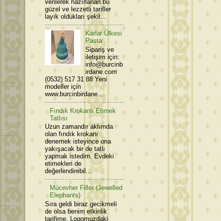
verilerek hazırlanan bu
güzel ve lezzetli tarifler
layık oldukları şekil...
Karlar Ülkesi
Pasta
Sipariş ve
iletişim için:
info@burcinb
irdane.com
(0532) 517 31 88 Yeni
modeller için
www.burcinbirdane....
Fındık Krokanlı Etimek
Tatlısı
Uzun zamandır aklımda
olan fındık krokanı
denemek isteyince ona
yakışacak bir de tatlı
yapmak istedim. Evdeki
etimekleri de
değerlendirebil...
Mücevher Filler (Jewelled
Elephants)
Sıra geldi biraz gecikmeli
de olsa benim etkinlik
tarifime. Logomuzdaki