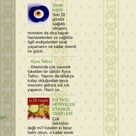
Şimdi
iyiyim...
Son 10
gündür
sağlıklı
olmanın,
monoton da olsa hayatı
hastanelerden ve sağlıkla
ilgili endişelerden uzak
yaşamanın ne kadar önemli
ve güzel...
Ayva Tatlısı
Ailemizde çok severek
tüketilen bir tatlıdır Ayva
Tatlısı. Yapımı da oldukça
kolay olduğundan ayva
mevsimi gelince sık sık
yaparım. Hazır sa...
EN TATLI
HEDİYELER
ETKİNLİK
TARİFLERİ
ğün
,
Çok
beklettim
,
değil mi? İstedim ki biraz
farklı olsun, o kadar emek