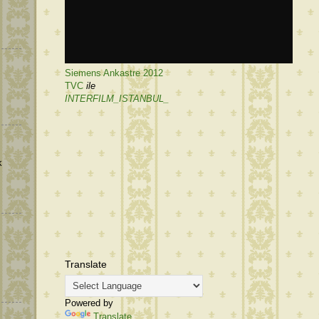
Siemens Ankastre 2012
TVC
ile
INTERFILM_ISTANBUL_
k
Translate
Powered by
Translate