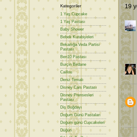
19 y
Kategoriler
1 Yaş Cupcake
1 Yaş Pastası
Baby Shower
Bebek Kurabiyeleri
Bekarlığa Veda Partisi
Pastası
Ben10 Pastası
Burçin Birdane
Caillou
Deniz Temalı
Disney Cars Pastası
Disney Prensesleri
Pastası
Diş Buğdayı
Doğum Günü Pastaları
Doğum günü Cupcakeleri
Düğün