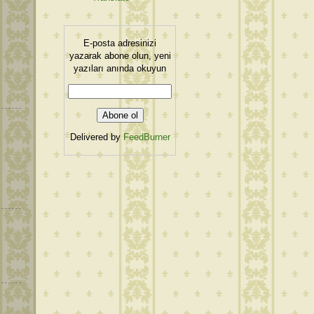
E-posta adresinizi
yazarak abone olun, yeni
yazıları anında okuyun
Delivered by
FeedBurner