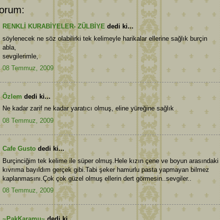
orum:
RENKLİ KURABİYELER- ZÜLBİYE
dedi ki...
söylenecek ne söz olabilirki tek kelimeyle harikalar ellerine sağlık burçin
abla,
sevgilerimle,
08 Temmuz, 2009
Özlem
dedi ki...
Ne kadar zarif ne kadar yaratıcı olmuş, eline yüreğine sağlık
08 Temmuz, 2009
Cafe Gusto
dedi ki...
Burçinciğim tek kelime ile süper olmuş.Hele kızın çene ve boyun arasındaki
kıvrıma bayıldım gerçek gibi.Tabi şeker hamurlu pasta yapmayan bilmez
kaplanmasını.Çok çok güzel olmuş ellerin dert görmesin..sevgiler..
08 Temmuz, 2009
~PakKaramu~
dedi ki...