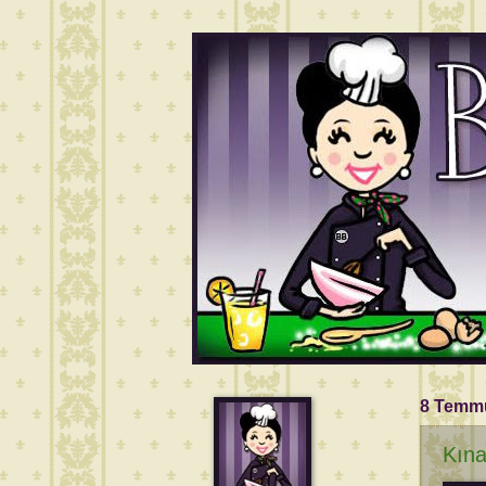
8 Temm
Kına