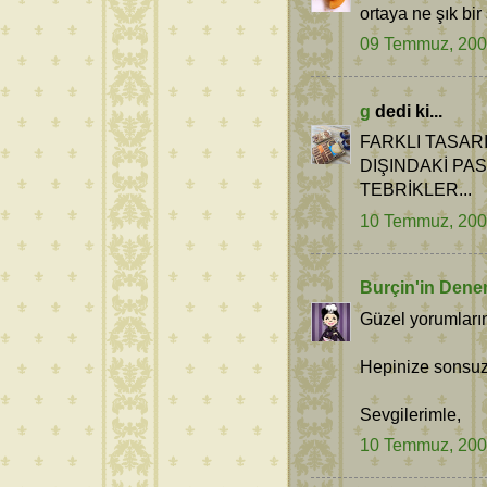
ortaya ne şık bir
09 Temmuz, 20
g
dedi ki...
FARKLI TASAR
DIŞINDAKİ PA
TEBRİKLER...
10 Temmuz, 20
Burçin'in Dene
Güzel yorumların
Hepinize sonsuz 
Sevgilerimle,
10 Temmuz, 20