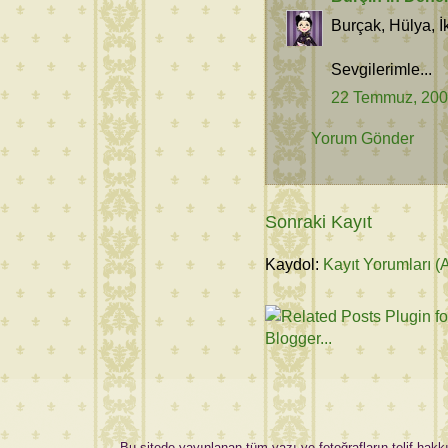
Burçak, Hülya, İ
Sevgilerimle...
22 Temmuz, 20
Yorum Gönder
Sonraki Kayıt
Kaydol:
Kayıt Yorumları (
Bu sitede yayınlanan tüm yazı ve fotoğrafların telif hakkı