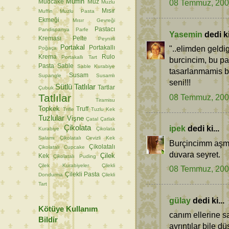
Muffin
08 Temmuz, 20
Mudcake
Muz
Muzlu
Mısır
Muffin
Muzlu Pasta
Ekmeği
Mısır Gevreği
Pastacı
Pandispanya
Parfe
Yasemin
dedi ki
Kreması
Pelte
Peynirli
Portakal
"..elimden geldi
Portakallı
Poğaça
Krema
Rulo
Portakallı Tart
burcincim, bu p
Pasta
Sable
Sable Kurabiye
tasarlanmamis bi
Susam
Supangle
Susamlı
seni!!!
Sütlü Tatlılar
Tartlar
Çubuk
Tatlılar
08 Temmuz, 20
Tiramisu
Topkek
Truff
Trifle
Tuzlu Kek
Tuzlular
Vişne
Çatal
Çatlak
Çikolata
ipek
dedi ki...
Kurabiye
Çikolata
Salamı
Çikolatalı Cevizli Kek
Burçincimm aşmış
Çikolatalı
Çikolatalı Cupcake
duvara seyret.
Çilek
Kek
Çikolatalı Puding
Çilek Kurabiyeler
Çilekli
08 Temmuz, 20
Çilekli Pasta
Dondurma
Çilekli
Tart
gülay
dedi ki...
Kötüye Kullanım
canım ellerine s
Bildir
ayrıntılar bile 