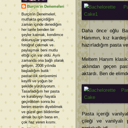
Burçin'in Denemeleri
Burçin'in Denemeleri,
mutfakta geçirdiğim
zaman içinde denediğim
her tarife benden bir
Daha önce oğlu Ba
şeyler katmak, kendimce
Hanımın, kız kardeşi
dokunuşlar yapmak,
hazırladığım pasta ve
fotoğraf çekmek ve
paylaşmak beni mutlu
ettiği için var oldu. Aynı
Meltem Hanım klasik 
zamanda ona bağlı olarak
gelişen, 2008 yılında
aklından geçen past
başladığım butik
aktardı. Ben de elimd
pastacılık serüvenimi
keyifli ve yoğun bir
şekilde yürütüyorum.
Tasarladığım her pasta
ve kurabiyeyi hayata
geçirdikten sonra bu
benim eserim diyebilmek
ve güzel geri bildirimler
Pasta içeriği vanily
almak bu işin bana en
çileği ve vanilyalı
çok haz veren kısmı.