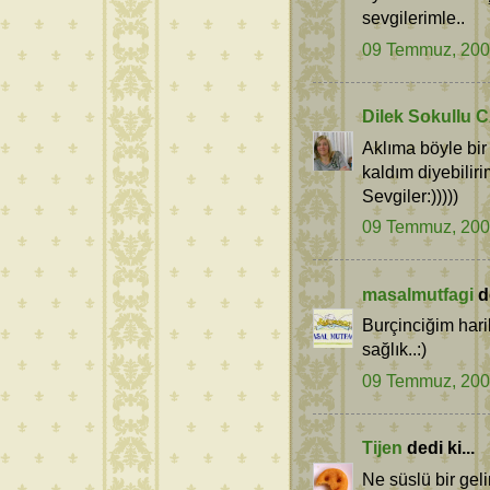
sevgilerimle..
09 Temmuz, 20
Dilek Sokullu
Aklıma böyle bi
kaldım diyebilirim
Sevgiler:)))))
09 Temmuz, 20
masalmutfagi
de
Burçinciğim hari
sağlık..:)
09 Temmuz, 20
Tijen
dedi ki...
Ne süslü bir gel