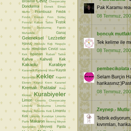
Ceviz
Brownie
Cheesecake
Dondurma
Pak Karamu read
Ekmek
Elmalı
Frambuaz
Fındık
Muffin
08 Temmuz, 20
Fındık Krokan
Fırın Sütlaç
Fıstık
Fırında Kabak Tatlısı
Fıstıklı Dondurma
Fıstıklı
Ganaj
boncuk mutfak
Muhallebi
Geleneksel Lezzetler
Tek kelime ile 
Havuç
Havuçlu Kek
Havuçlu
Hindistan Cevizi
Muffin
Islak
08 Temmuz, 20
Ispahan
Kek
Kabak Tatlısı
Kahve
Kahveli Kek
Kakaolu Kurabiye
pembecikolata
Kayısı
Karamelli Patlamış Mısır
Kekler
Selam Burçin Ha
Kazandibi
Kepekli
harikasınız:)Pas
Ekmek
Keşkül
Krem Karamel
Kremalı Pastalar
Krep
08 Temmuz, 20
Kurabiyeler
Krokan
Limon
Limonlu Cheesecake
Limonlu Dondurma
Limonlu
Zeynep - Mutlu
Limonlu
Haşhaş Tohumlu Kek
Kek
Limonlu Kurabiye
Limonlu
Tebrik ediyorum,
Makaron
Parfe
Mereng
Meyve
kıvrımları, harik
Meyveli Pasta
Aranjmanı