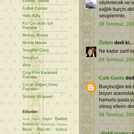
Etkinlik Tarifleri
söylenecek ne söz
Futbol Pastası
sağlık burçin abl
sevgilerimle,
Hello Kitty
Kız Çocukları için
08 Temmuz, 20
Pastalar
Mickey Mouse
Özlem
dedi ki...
Minnie Mouse
Sevgililer Günü
Ne kadar zarif n
Sevgiliye
08 Temmuz, 20
Winx
Çizgi Film Karakterli
Pastalar
Cafe Gusto
dedi
Çocuk Doğum Günü
Burçinciğim tek 
Pastaları
boyun arasındaki
Şimşek Mcqueen
hamurlu pasta y
olmuş ellerin der
Etiketler
08 Temmuz, 20
Badem
Aşure
Ayva tatlısı
Balkabağı
Balkabağı Pastası
Beze
Biscotti
Bisküvi
~PakKaramu~
d