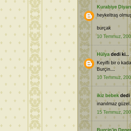
Kurabiye Diyarı
heykeltraş olmuş
burçak
10 Temmuz, 20
Hülya
dedi ki...
Keyifli bir o kad
Burçin....
10 Temmuz, 20
ikiz bebek
dedi k
inanılmaz güzel.
15 Temmuz, 20
Burçin'in Dene