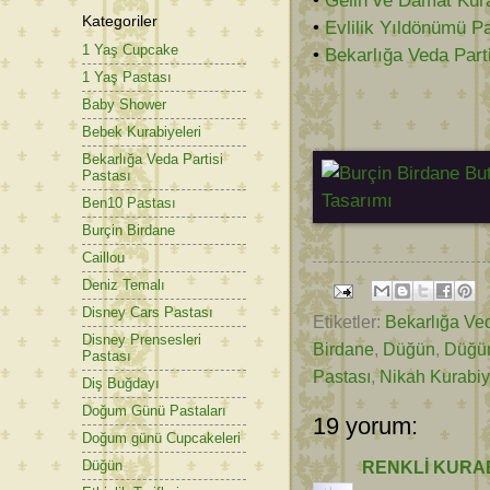
•
Gelin ve Damat Kura
Kategoriler
•
Evlilik Yıldönümü P
1 Yaş Cupcake
•
Bekarlığa Veda Part
1 Yaş Pastası
Baby Shower
Bebek Kurabiyeleri
Bekarlığa Veda Partisi
Pastası
Ben10 Pastası
Burçin Birdane
Caillou
Deniz Temalı
Disney Cars Pastası
Etiketler:
Bekarlığa Ved
Disney Prensesleri
Birdane
,
Düğün
,
Düğün
Pastası
Pastası
,
Nikah Kurabiy
Diş Buğdayı
Doğum Günü Pastaları
19 yorum:
Doğum günü Cupcakeleri
Düğün
RENKLİ KURAB