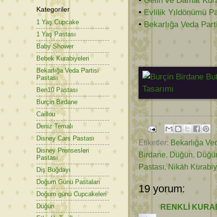
•
Gelin ve Damat Kura
Kategoriler
•
Evlilik Yıldönümü P
1 Yaş Cupcake
•
Bekarlığa Veda Part
1 Yaş Pastası
Baby Shower
Bebek Kurabiyeleri
Bekarlığa Veda Partisi
Pastası
Ben10 Pastası
Burçin Birdane
Caillou
Deniz Temalı
Disney Cars Pastası
Etiketler:
Bekarlığa Ved
Disney Prensesleri
Birdane
,
Düğün
,
Düğün
Pastası
Pastası
,
Nikah Kurabiy
Diş Buğdayı
Doğum Günü Pastaları
19 yorum:
Doğum günü Cupcakeleri
Düğün
RENKLİ KURAB