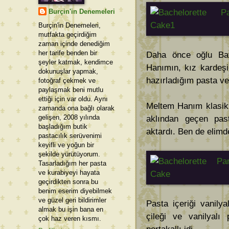
Burçin'in Denemeleri
Burçin'in Denemeleri,
mutfakta geçirdiğim
zaman içinde denediğim
her tarife benden bir
Daha önce oğlu Ba
şeyler katmak, kendimce
Hanımın, kız kardeşi
dokunuşlar yapmak,
hazırladığım pasta ve
fotoğraf çekmek ve
paylaşmak beni mutlu
ettiği için var oldu. Aynı
Meltem Hanım klasik 
zamanda ona bağlı olarak
gelişen, 2008 yılında
aklından geçen past
başladığım butik
aktardı. Ben de elimd
pastacılık serüvenimi
keyifli ve yoğun bir
şekilde yürütüyorum.
Tasarladığım her pasta
ve kurabiyeyi hayata
geçirdikten sonra bu
benim eserim diyebilmek
ve güzel geri bildirimler
Pasta içeriği vanily
almak bu işin bana en
çileği ve vanilyalı
çok haz veren kısmı.