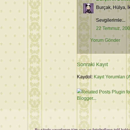
Burçak, Hülya, İ
Sevgilerimle...
22 Temmuz, 20
Yorum Gönder
Sonraki Kayıt
Kaydol:
Kayıt Yorumları (
Bu sitede yayınlanan tüm yazı ve fotoğrafların telif hakkı