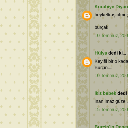
Kurabiye Diyarı
heykeltraş olmuş
burçak
10 Temmuz, 20
Hülya
dedi ki...
Keyifli bir o kad
Burçin....
10 Temmuz, 20
ikiz bebek
dedi k
inanılmaz güzel.
15 Temmuz, 20
Burçin'in Dene