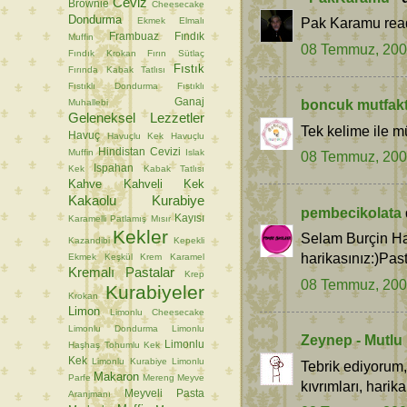
Ceviz
Brownie
Cheesecake
Dondurma
Pak Karamu read
Ekmek
Elmalı
Frambuaz
Fındık
Muffin
08 Temmuz, 20
Fındık Krokan
Fırın Sütlaç
Fıstık
Fırında Kabak Tatlısı
Fıstıklı Dondurma
Fıstıklı
Ganaj
boncuk mutfak
Muhallebi
Geleneksel Lezzetler
Tek kelime ile 
Havuç
Havuçlu Kek
Havuçlu
Hindistan Cevizi
Muffin
Islak
08 Temmuz, 20
Ispahan
Kek
Kabak Tatlısı
Kahve
Kahveli Kek
Kakaolu Kurabiye
pembecikolata
Kayısı
Karamelli Patlamış Mısır
Kekler
Selam Burçin Ha
Kazandibi
Kepekli
harikasınız:)Pas
Ekmek
Keşkül
Krem Karamel
Kremalı Pastalar
Krep
08 Temmuz, 20
Kurabiyeler
Krokan
Limon
Limonlu Cheesecake
Limonlu Dondurma
Limonlu
Zeynep - Mutlu
Limonlu
Haşhaş Tohumlu Kek
Kek
Limonlu Kurabiye
Limonlu
Tebrik ediyorum,
Makaron
Parfe
Mereng
Meyve
kıvrımları, harik
Meyveli Pasta
Aranjmanı