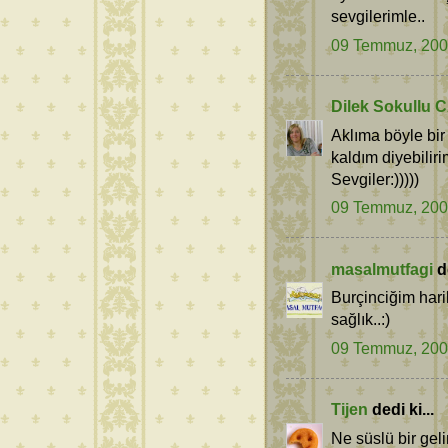
sevgilerimle..
09 Temmuz, 20
Dilek Sokullu
Aklıma böyle bi
kaldım diyebilirim
Sevgiler:)))))
09 Temmuz, 20
masalmutfagi
de
Burçinciğim hari
sağlık..:)
09 Temmuz, 20
Tijen
dedi ki...
Ne süslü bir gel