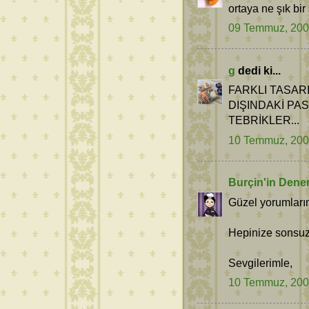
ortaya ne şık bir
09 Temmuz, 20
g
dedi ki...
FARKLI TASAR
DIŞINDAKİ PA
TEBRİKLER...
10 Temmuz, 20
Burçin'in Dene
Güzel yorumların
Hepinize sonsuz 
Sevgilerimle,
10 Temmuz, 20