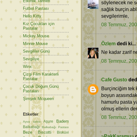
Etkinlik Tarifleri
söylenecek ne söz
Futbol Pastası
sağlık burçin abl
sevgilerimle,
Hello Kitty
Kız Çocukları için
08 Temmuz, 20
Pastalar
Mickey Mouse
Özlem
dedi ki...
Minnie Mouse
Sevgililer Günü
Ne kadar zarif n
Sevgiliye
08 Temmuz, 20
Winx
Çizgi Film Karakterli
Pastalar
Cafe Gusto
dedi
Çocuk Doğum Günü
Burçinciğim tek 
Pastaları
boyun arasındaki
Şimşek Mcqueen
hamurlu pasta y
olmuş ellerin der
Etiketler
08 Temmuz, 20
Badem
Aşure
Ayva tatlısı
Balkabağı
Balkabağı Pastası
Beze
Biscotti
Bisküvi
~PakKaramu~
d