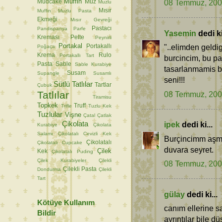
Muffin
08 Temmuz, 20
Mudcake
Muz
Muzlu
Mısır
Muffin
Muzlu Pasta
Ekmeği
Mısır Gevreği
Pastacı
Pandispanya
Parfe
Yasemin
dedi ki
Kreması
Pelte
Peynirli
Portakal
"..elimden geldi
Portakallı
Poğaça
Krema
Rulo
Portakallı Tart
burcincim, bu p
Pasta
Sable
Sable Kurabiye
tasarlanmamis bi
Susam
Supangle
Susamlı
seni!!!
Sütlü Tatlılar
Tartlar
Çubuk
Tatlılar
08 Temmuz, 20
Tiramisu
Topkek
Truff
Trifle
Tuzlu Kek
Tuzlular
Vişne
Çatal
Çatlak
Çikolata
ipek
dedi ki...
Kurabiye
Çikolata
Salamı
Çikolatalı Cevizli Kek
Burçincimm aşmış
Çikolatalı
Çikolatalı Cupcake
duvara seyret.
Çilek
Kek
Çikolatalı Puding
Çilek Kurabiyeler
Çilekli
08 Temmuz, 20
Çilekli Pasta
Dondurma
Çilekli
Tart
gülay
dedi ki...
Kötüye Kullanım
canım ellerine s
Bildir
ayrıntılar bile 