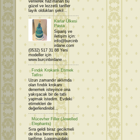
verilerek hazırlanan bu
güzel ve lezzetli tarifler
layık oldukları şekil...
Karlar Ülkesi
Pasta
Sipariş ve
iletişim için:
info@burcinb
irdane.com
(0532) 517 31 88 Yeni
modeller için
www.burcinbirdane....
Fındık Krokanlı Etimek
Tatlısı
Uzun zamandır aklımda
olan fındık krokanı
denemek isteyince ona
yakışacak bir de tatlı
yapmak istedim. Evdeki
etimekleri de
değerlendirebil...
Mücevher Filler (Jewelled
Elephants)
Sıra geldi biraz gecikmeli
de olsa benim etkinlik
tarifime. Logomuzdaki