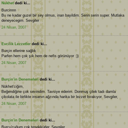
Nukhet
dedi ki...
Burcinnn
Bu ne kadar guzel bir sey olmus, inan bayildim. Serin serin super. Mutlaka
deneyecegim. Sevgiler
24 Nisan, 2007
Evcilik Lezzetler
dedi ki...
Burçin ellerine sağlık
Parfen hem çok şık hem de nefis görünüyor :))
24 Nisan, 2007
Burçin'in Denemeleri
dedi ki...
Nükhet'ciğim,
Beğendiğine çok sevindim. Tavsiye ederim. Donmuş çilek tadı damla
çikolata ile birlikte insanın ağzında harika bir lezzet bırakıyor. Sevgiler,
24 Nisan, 2007
Burçin'in Denemeleri
dedi ki...
Burcu'cuğum çok teşekkürler. Sevgiler,