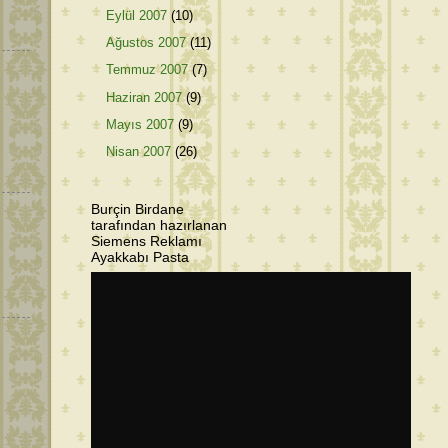
Eylül 2007
(10)
Ağustos 2007
(11)
Temmuz 2007
(7)
Haziran 2007
(9)
m
Mayıs 2007
(9)
Nisan 2007
(26)
Burçin Birdane
tarafından hazırlanan
Siemens Reklamı
Ayakkabı Pasta