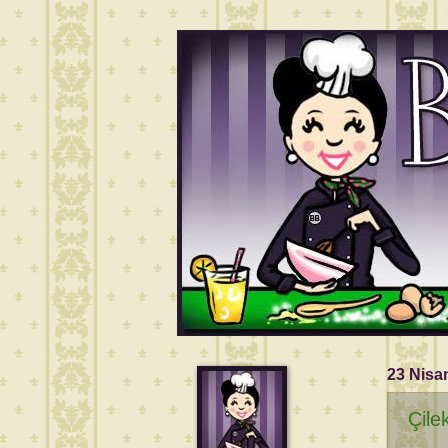
23 Nisa
Çile