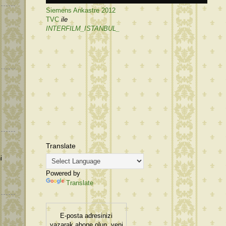
Siemens Ankastre 2012
TVC
ile
INTERFILM_ISTANBUL_
Translate
i
Powered by
Translate
E-posta adresinizi
yazarak abone olun, yeni