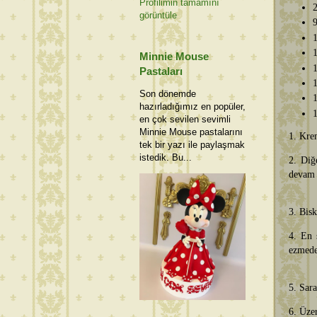
Profilimin tamamını
2
görüntüle
9
1
1
Minnie Mouse
1
Pastaları
1
Son dönemde
1
hazırladığımız en popüler,
1
en çok sevilen sevimli
Minnie Mouse pastalarını
1. Krem
tek bir yazı ile paylaşmak
istedik. Bu...
2. Diğ
devam 
3. Bisk
4. En 
ezmede
5. Sara
6. Üzer