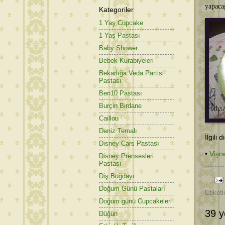
yapacağ
Kategoriler
1 Yaş Cupcake
1 Yaş Pastası
Baby Shower
Bebek Kurabiyeleri
Bekarlığa Veda Partisi
Pastası
Ben10 Pastası
Burçin Birdane
Caillou
Deniz Temalı
İlgili 
Disney Cars Pastası
•
Vişne
Disney Prensesleri
Pastası
Diş Buğdayı
Doğum Günü Pastaları
Etiketl
Doğum günü Cupcakeleri
39 y
Düğün