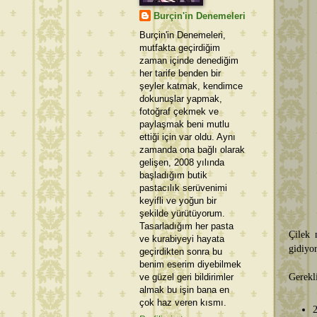
Burçin'in Denemeleri
Burçin'in Denemeleri,
mutfakta geçirdiğim
zaman içinde denediğim
her tarife benden bir
şeyler katmak, kendimce
dokunuşlar yapmak,
fotoğraf çekmek ve
paylaşmak beni mutlu
ettiği için var oldu. Aynı
zamanda ona bağlı olarak
gelişen, 2008 yılında
başladığım butik
pastacılık serüvenimi
keyifli ve yoğun bir
şekilde yürütüyorum.
Tasarladığım her pasta
Çilek 
ve kurabiyeyi hayata
gidiyor
geçirdikten sonra bu
benim eserim diyebilmek
ve güzel geri bildirimler
Gerekl
almak bu işin bana en
çok haz veren kısmı.
2