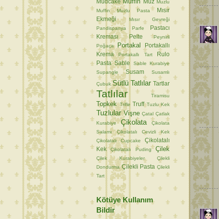
Muffin
Mudcake
Muz
Muzlu
Mısır
Muffin
Muzlu Pasta
Ekmeği
Mısır Gevreği
Pastacı
Pandispanya
Parfe
Kreması
Pelte
Peynirli
Portakal
Portakallı
Poğaça
Krema
Rulo
Portakallı Tart
Pasta
Sable
Sable Kurabiye
Susam
Supangle
Susamlı
Sütlü Tatlılar
Tartlar
Çubuk
Tatlılar
Tiramisu
Topkek
Truff
Trifle
Tuzlu Kek
Tuzlular
Vişne
Çatal
Çatlak
Çikolata
Kurabiye
Çikolata
Salamı
Çikolatalı Cevizli Kek
Çikolatalı
Çikolatalı Cupcake
Çilek
Kek
Çikolatalı Puding
Çilek Kurabiyeler
Çilekli
Çilekli Pasta
Dondurma
Çilekli
Tart
Kötüye Kullanım
Bildir