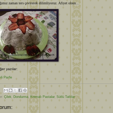
ımız zaman ters çevirerek dilimliyoruz. Afiyet olsun...
diğer yazılar:
li Parfe
er:
Çilek
,
Dondurma
,
Kremalı Pastalar
,
Sütlü Tatlılar
orum: