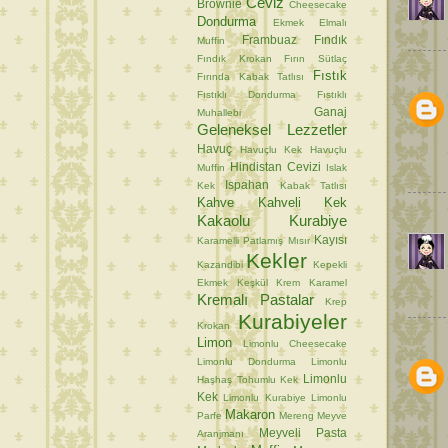
Ceviz
Brownie
Cheesecake
Dondurma
Ekmek
Elmalı
Frambuaz
Fındık
Muffin
Fındık Krokan
Fırın Sütlaç
Fıstık
Fırında Kabak Tatlısı
Fıstıklı Dondurma
Fıstıklı
Ganaj
Muhallebi
Geleneksel Lezzetler
Havuç
Havuçlu Kek
Havuçlu
Hindistan Cevizi
Muffin
Islak
Ispahan
Kek
Kabak Tatlısı
Kahve
Kahveli Kek
Kakaolu Kurabiye
Kayısı
Karamelli Patlamış Mısır
Kekler
Kazandibi
Kepekli
Ekmek
Keşkül
Krem Karamel
Kremalı Pastalar
Krep
Kurabiyeler
Krokan
Limon
Limonlu Cheesecake
Limonlu Dondurma
Limonlu
Limonlu
Haşhaş Tohumlu Kek
Kek
Limonlu Kurabiye
Limonlu
Makaron
Parfe
Mereng
Meyve
Meyveli Pasta
Aranjmanı