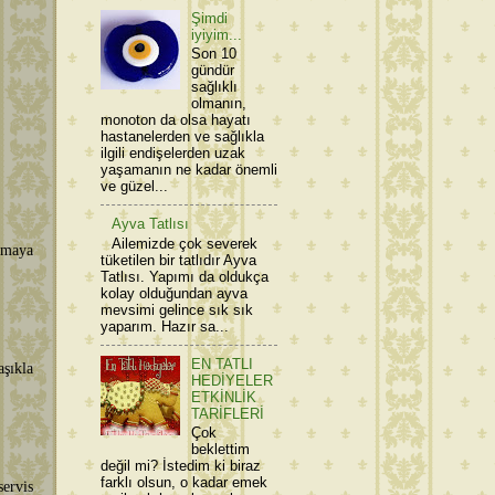
Şimdi
iyiyim...
Son 10
gündür
sağlıklı
olmanın,
monoton da olsa hayatı
hastanelerden ve sağlıkla
ilgili endişelerden uzak
yaşamanın ne kadar önemli
ve güzel...
Ayva Tatlısı
Ailemizde çok severek
pmaya
tüketilen bir tatlıdır Ayva
Tatlısı. Yapımı da oldukça
kolay olduğundan ayva
mevsimi gelince sık sık
yaparım. Hazır sa...
EN TATLI
şıkla
HEDİYELER
ETKİNLİK
TARİFLERİ
Çok
beklettim
değil mi? İstedim ki biraz
farklı olsun, o kadar emek
servis