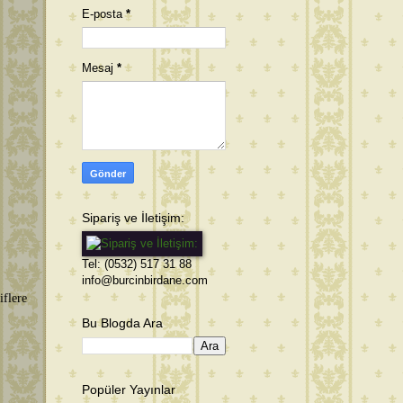
E-posta
*
Mesaj
*
Sipariş ve İletişim:
Tel: (0532) 517 31 88
info@burcinbirdane.com
flere
Bu Blogda Ara
Popüler Yayınlar