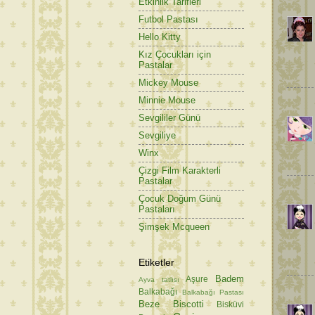
Etkinlik Tarifleri
Futbol Pastası
Hello Kitty
Kız Çocukları için
Pastalar
Mickey Mouse
Minnie Mouse
Sevgililer Günü
Sevgiliye
Winx
Çizgi Film Karakterli
Pastalar
Çocuk Doğum Günü
Pastaları
Şimşek Mcqueen
Etiketler
Badem
Aşure
Ayva tatlısı
Balkabağı
Balkabağı Pastası
Beze
Biscotti
Bisküvi