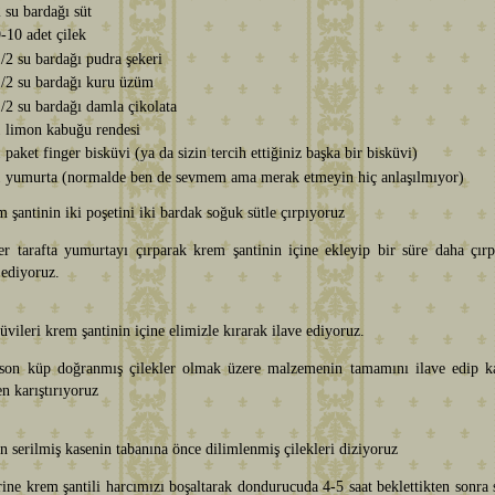
 su bardağı süt
-10 adet çilek
/2 su bardağı pudra şekeri
/2 su bardağı kuru üzüm
/2 su bardağı damla çikolata
 limon kabuğu rendesi
 paket finger bisküvi (ya da sizin tercih ettiğiniz başka bir bisküvi)
 yumurta (normalde ben de sevmem ama merak etmeyin hiç anlaşılmıyor)
 şantinin iki poşetini iki bardak soğuk sütle çırpıyoruz
er tarafta yumurtayı çırparak krem şantinin içine ekleyip bir süre daha çır
ediyoruz.
üvileri krem şantinin içine elimizle kırarak ilave ediyoruz.
son küp doğranmış çilekler olmak üzere malzemenin tamamını ilave edip ka
n karıştırıyoruz
n serilmiş kasenin tabanına önce dilimlenmiş çilekleri diziyoruz
ine krem şantili harcımızı boşaltarak dondurucuda 4-5 saat beklettikten sonra 